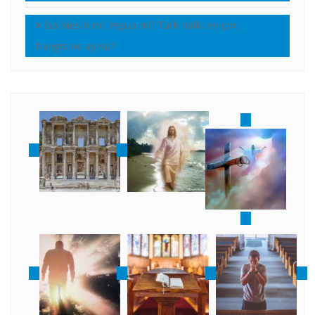
İsa Mesih mi, Yeşua mı? Türk halkı en çok
hangisine aşina?