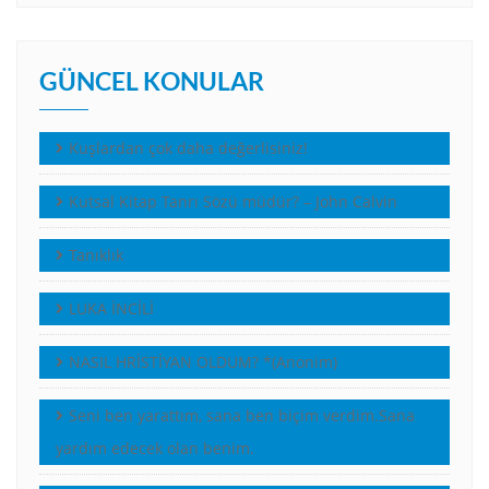
GÜNCEL KONULAR
Kuşlardan çok daha değerlisiniz!
Kutsal Kitap Tanrı Sözü müdür? – John Calvin
Tanıklık
LUKA İNCİLİ
NASIL HRİSTİYAN OLDUM? *(Anonim)
Seni ben yarattım, sana ben biçim verdim.Sana
yardım edecek olan benim.