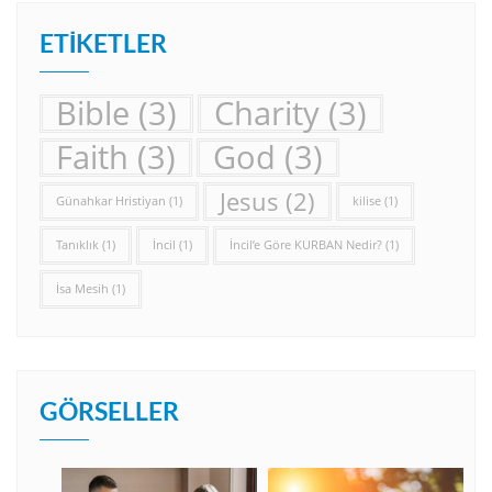
ETIKETLER
Bible
(3)
Charity
(3)
Faith
(3)
God
(3)
Jesus
(2)
Günahkar Hristiyan
(1)
kilise
(1)
Tanıklık
(1)
İncil
(1)
İncil’e Göre KURBAN Nedir?
(1)
İsa Mesih
(1)
GÖRSELLER