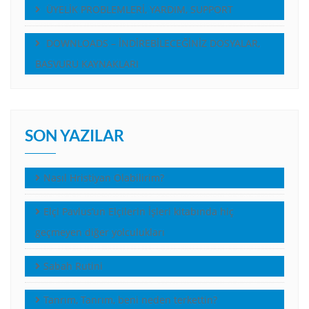
ÜYELİK PROBLEMLERİ, YARDIM, SUPPORT
DOWNLOADS – İNDİREBİLECEĞİNİZ DOSYALAR,
BASVURU KAYNAKLARI
SON YAZILAR
Nasıl Hristiyan Olabilirim?
Elçi Pavlus’un Elçilerin İşleri kitabında hiç
geçmeyen diğer yolculukları
Sabah Rutini
Tanrım, Tanrım, beni neden terkettin?