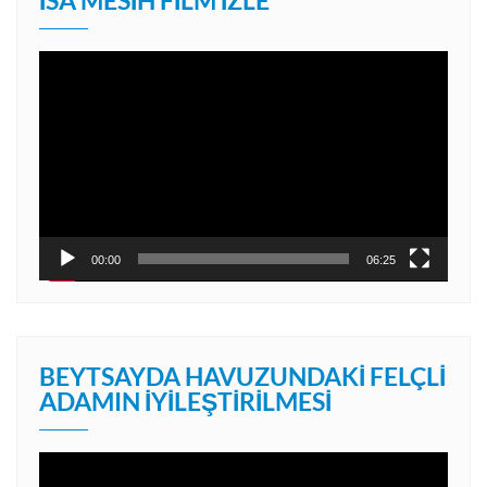
Video
oynatıcı
00:00
06:25
BEYTSAYDA HAVUZUNDAKI FELÇLI
ADAMIN İYILEŞTIRILMESI
Video