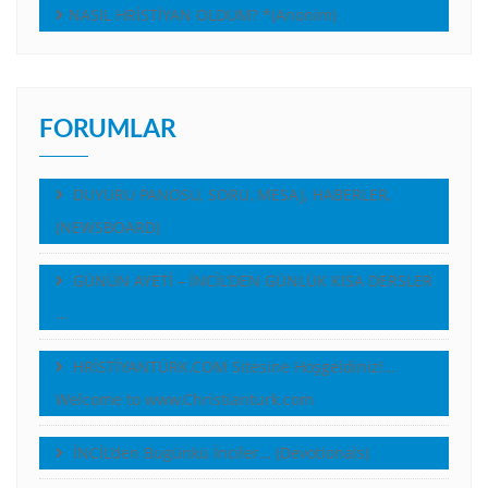
NASIL HRİSTİYAN OLDUM? *(Anonim)
FORUMLAR
DUYURU PANOSU, SORU, MESAJ, HABERLER,
(NEWSBOARD)
GÜNÜN AYETİ – İNCİL’DEN GÜNLÜK KISA DERSLER
…
HRİSTİYANTÜRK.COM Sitesine Hoşgeldiniz!…
Welcome to www.Christianturk.com
İNCİL’den Bugünkü İnciler… (Devotionals)