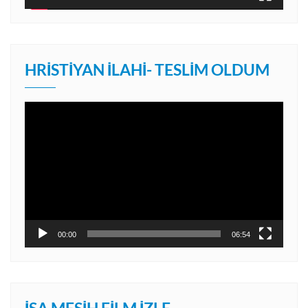
HRISTIYAN İLAHI- TESLIM OLDUM
Video
oynatıcı
00:00
06:54
İSA MESIH FILM İZLE