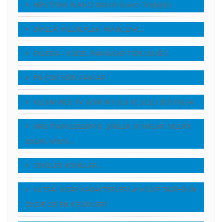
HRİSTİYAN İNANCI (Mesih İnancı Teolojisi)
DİNLER, MEZHEPLER, İNANÇLAR…
EKLESİA – KİLİSE, İNANLILAR TOPLULUĞU
EN ÇOK SORULANLAR
KELAM WEB TV, GÖRÜNTÜLÜ VE SESLI DOSYALAR
HRİSTİYAN EDEBİYATI, ŞİİRLER, KİTAPLAR, MEDYA,
BASIN, YAYIN…
SEKÜLER KONULAR…
KUTSAL KITAP KARAKTERLERİ ve KİLİSE TARİHİNİN
ÖNDE GELEN KİŞİLİKLERİ