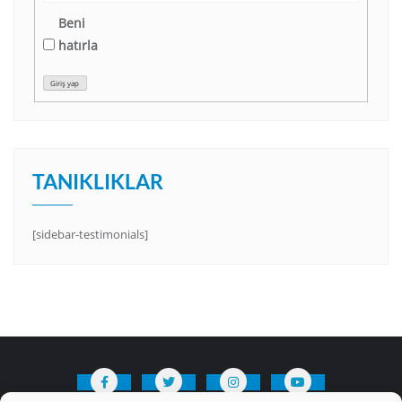
Beni
hatırla
Giriş yap
TANIKLIKLAR
[sidebar-testimonials]