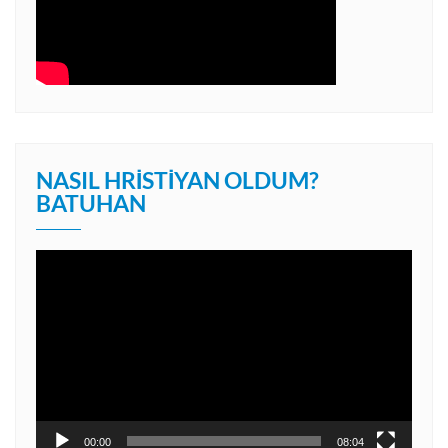
NASIL HRISTIYAN OLDUM?
BATUHAN
Video
oynatıcı
00:00
08:04