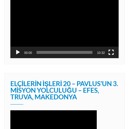
Video
oynatıcı
00:00
10:32
ELÇILERIN İŞLERI 20 – PAVLUS’UN 3.
MISYON YOLCULUĞU – EFES,
TRUVA, MAKEDONYA