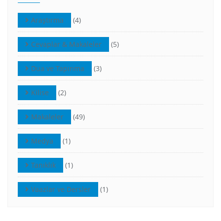
Araştırma
(4)
Cevaplar & Makaleler
(5)
Dua ve Tapınma
(3)
Kilise
(2)
Makaleler
(49)
Medya
(1)
Tanıklık
(1)
Vaazlar ve Dersler
(1)