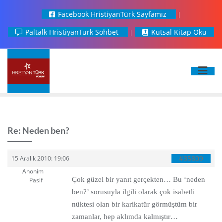
Facebook HristiyanTürk Sayfamız
Paltalk HristiyanTurk Sohbet
Kutsal Kitap Oku
Re: Neden ben?
#35809
15 Aralık 2010: 19:06
Anonim
Çok güzel bir yanıt gerçekten… Bu ‘neden
Pasif
ben?’ sorusuyla ilgili olarak çok isabetli
nüktesi olan bir karikatür görmüştüm bir
zamanlar, hep aklımda kalmıştır…