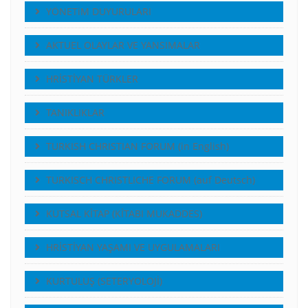
YÖNETiM DUYURULARI
AKTUEL OLAYLAR VE YANSIMALAR
HRİSTİYAN TÜRKLER
TANIKLIKLAR
TURKISH CHRISTIAN FORUM (in English)
TURKISCH CHRISTLICHE FORUM (auf Deutsch)
KUTSAL KİTAP (KİTABI MUKADDES)
HRİSTİYAN YAŞAMI VE UYGULAMALARI
KURTULUŞ (SETERYOLOJİ)