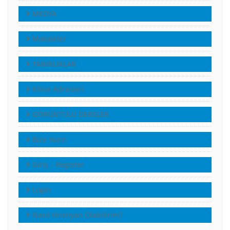
MEDYA
Makaleler
TANIKLIKLAR
Kilise Adresleri
GÖRÜNTÜLÜ DERSLER
Bize Yazın
Giriş – Register
Login
Nasıl Hristiyan Olabilirim?