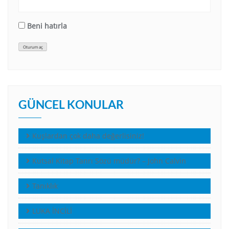
Beni hatırla
Oturum aç
GÜNCEL KONULAR
Kuşlardan çok daha değerlisiniz!
Kutsal Kitap Tanrı Sözü müdür? – John Calvin
Tanıklık
LUKA İNCİLİ