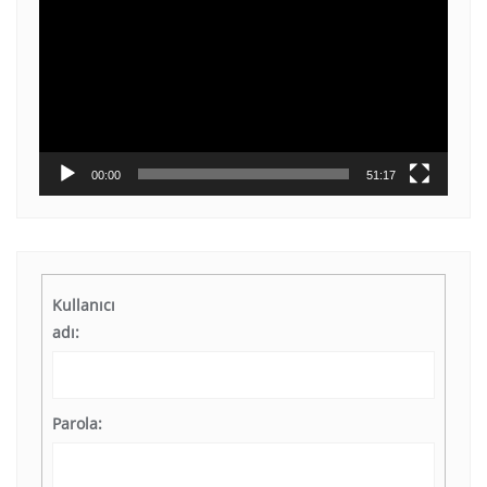
oynatıcı
00:00
51:17
Kullanıcı
adı:
Parola: