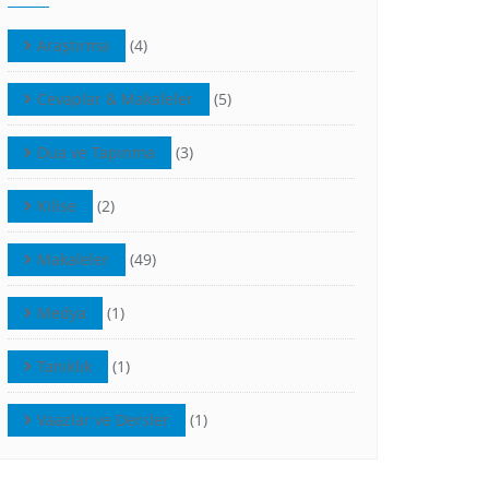
Araştırma
(4)
Cevaplar & Makaleler
(5)
Dua ve Tapınma
(3)
Kilise
(2)
Makaleler
(49)
Medya
(1)
Tanıklık
(1)
Vaazlar ve Dersler
(1)