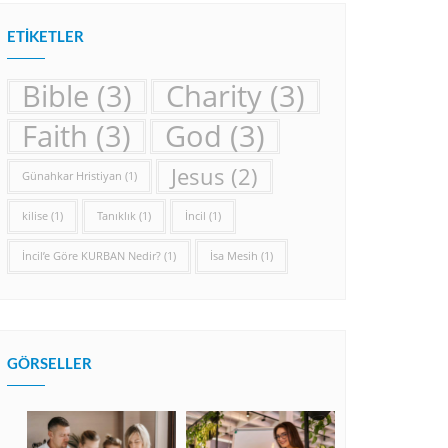
ETIKETLER
Bible
(3)
Charity
(3)
Faith
(3)
God
(3)
Jesus
(2)
Günahkar Hristiyan
(1)
kilise
(1)
Tanıklık
(1)
İncil
(1)
İncil’e Göre KURBAN Nedir?
(1)
İsa Mesih
(1)
GÖRSELLER