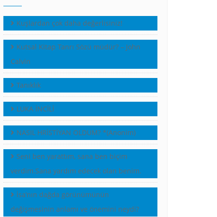
Kuşlardan çok daha değerlisiniz!
Kutsal Kitap Tanrı Sözü müdür? – John
Calvin
Tanıklık
LUKA İNCİLİ
NASIL HRİSTİYAN OLDUM? *(Anonim)
Seni ben yarattım, sana ben biçim
verdim.Sana yardım edecek olan benim.
İsa’nın dağda görünümünün
değişmesinin anlamı ve önemini neydi?