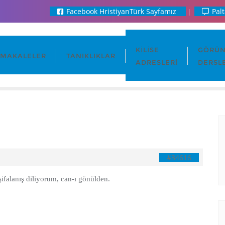
Facebook HristiyanTürk Sayfamız
Palt
KILISE
GÖRÜN
MAKALELER
TANIKLIKLAR
ADRESLERI
DERSL
#34616
falanış diliyorum, can-ı gönülden.