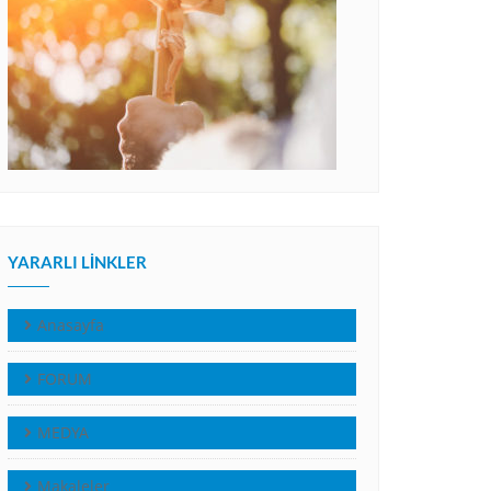
YARARLI LINKLER
Anasayfa
FORUM
MEDYA
Makaleler