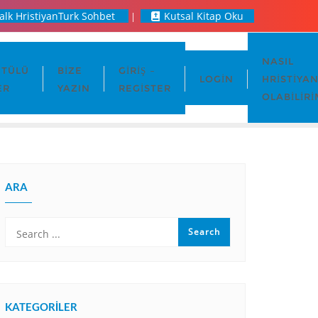
alk HristiyanTurk Sohbet
Kutsal Kitap Oku
NASIL
TÜLÜ
BIZE
GIRIŞ –
LOGIN
HRISTIYA
ER
YAZIN
REGISTER
OLABILIRI
ARA
KATEGORILER