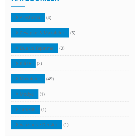
Araştırma
(4)
Cevaplar & Makaleler
(5)
Dua ve Tapınma
(3)
Kilise
(2)
Makaleler
(49)
Medya
(1)
Tanıklık
(1)
Vaazlar ve Dersler
(1)