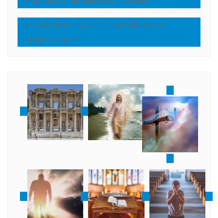
Tanrım, Tanrım, beni neden terkettin?
İsa Mesih mi, Yeşua mı? Türk halkı en çok
hangisine aşina?