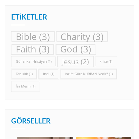
ETIKETLER
Bible
(3)
Charity
(3)
Faith
(3)
God
(3)
Jesus
(2)
Günahkar Hristiyan
(1)
kilise
(1)
Tanıklık
(1)
İncil
(1)
İncil’e Göre KURBAN Nedir?
(1)
İsa Mesih
(1)
GÖRSELLER