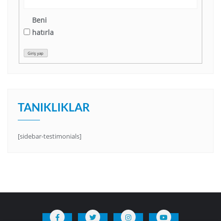
Beni
hatırla
Giriş yap
TANIKLIKLAR
[sidebar-testimonials]