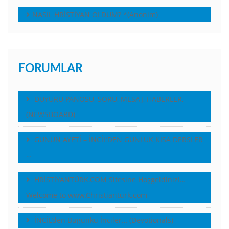
NASIL HRİSTİYAN OLDUM? *(Anonim)
FORUMLAR
DUYURU PANOSU, SORU, MESAJ, HABERLER,
(NEWSBOARD)
GÜNÜN AYETİ – İNCİL’DEN GÜNLÜK KISA DERSLER
…
HRİSTİYANTÜRK.COM Sitesine Hoşgeldiniz!…
Welcome to www.Christianturk.com
İNCİL’den Bugünkü İnciler… (Devotionals)