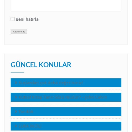
Beni hatırla
Oturum aç
GÜNCEL KONULAR
Kuşlardan çok daha değerlisiniz!
Kutsal Kitap Tanrı Sözü müdür? – John Calvin
Tanıklık
LUKA İNCİLİ