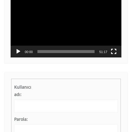
oynatıcı
00:00
51:17
Kullanıcı
adı:
Parola: