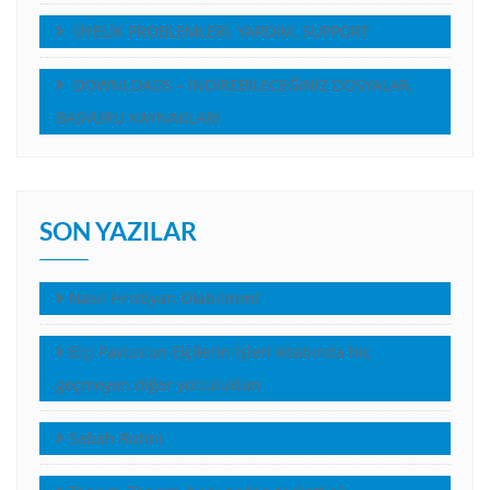
ÜYELİK PROBLEMLERİ, YARDIM, SUPPORT
DOWNLOADS – İNDİREBİLECEĞİNİZ DOSYALAR,
BASVURU KAYNAKLARI
SON YAZILAR
Nasıl Hristiyan Olabilirim?
Elçi Pavlus’un Elçilerin İşleri kitabında hiç
geçmeyen diğer yolculukları
Sabah Rutini