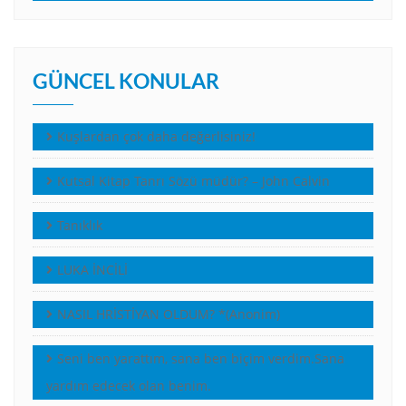
GÜNCEL KONULAR
Kuşlardan çok daha değerlisiniz!
Kutsal Kitap Tanrı Sözü müdür? – John Calvin
Tanıklık
LUKA İNCİLİ
NASIL HRİSTİYAN OLDUM? *(Anonim)
Seni ben yarattım, sana ben biçim verdim.Sana
yardım edecek olan benim.