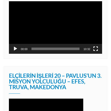
Video
oynatıcı
00:00
10:32
ELÇILERIN İŞLERI 20 – PAVLUS’UN 3.
MISYON YOLCULUĞU – EFES,
TRUVA, MAKEDONYA