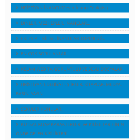
HRİSTİYAN İNANCI (Mesih İnancı Teolojisi)
DİNLER, MEZHEPLER, İNANÇLAR…
EKLESİA – KİLİSE, İNANLILAR TOPLULUĞU
EN ÇOK SORULANLAR
KELAM WEB TV, GÖRÜNTÜLÜ VE SESLI DOSYALAR
HRİSTİYAN EDEBİYATI, ŞİİRLER, KİTAPLAR, MEDYA,
BASIN, YAYIN…
SEKÜLER KONULAR…
KUTSAL KITAP KARAKTERLERİ ve KİLİSE TARİHİNİN
ÖNDE GELEN KİŞİLİKLERİ