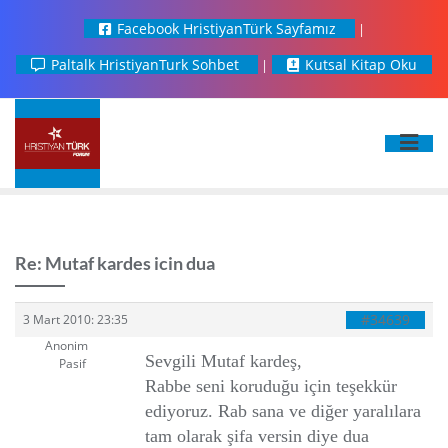
Facebook HristiyanTürk Sayfamız
Paltalk HristiyanTurk Sohbet
Kutsal Kitap Oku
Re: Mutaf kardes icin dua
#34639
3 Mart 2010: 23:35
Anonim
Sevgili Mutaf kardeş,
Pasif
Rabbe seni koruduğu için teşekkür
ediyoruz. Rab sana ve diğer yaralılara
tam olarak şifa versin diye dua