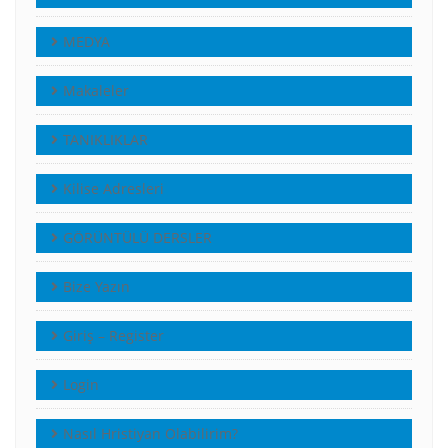
MEDYA
Makaleler
TANIKLIKLAR
Kilise Adresleri
GÖRÜNTÜLÜ DERSLER
Bize Yazın
Giriş – Register
Login
Nasıl Hristiyan Olabilirim?