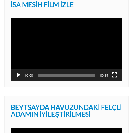
İSA MESIH FILM İZLE
Video
oynatıcı
00:00
06:25
BEYTSAYDA HAVUZUNDAKI FELÇLI
ADAMIN İYILEŞTIRILMESI
Video