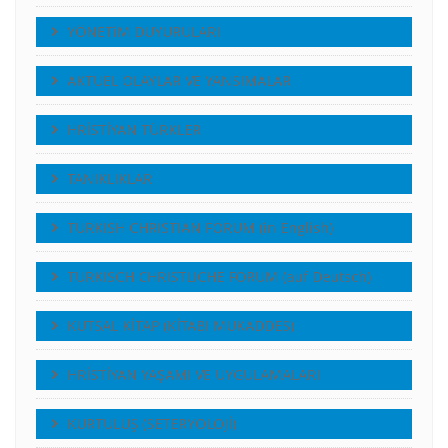
YÖNETiM DUYURULARI
AKTUEL OLAYLAR VE YANSIMALAR
HRİSTİYAN TÜRKLER
TANIKLIKLAR
TURKISH CHRISTIAN FORUM (in English)
TURKISCH CHRISTLICHE FORUM (auf Deutsch)
KUTSAL KİTAP (KİTABI MUKADDES)
HRİSTİYAN YAŞAMI VE UYGULAMALARI
KURTULUŞ (SETERYOLOJİ)