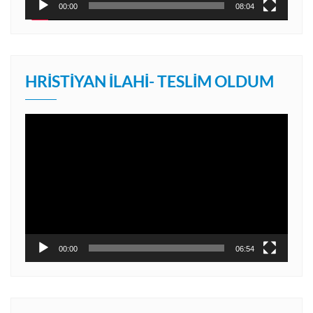
00:00
08:04
HRISTIYAN İLAHI- TESLIM OLDUM
Video
oynatıcı
00:00
06:54