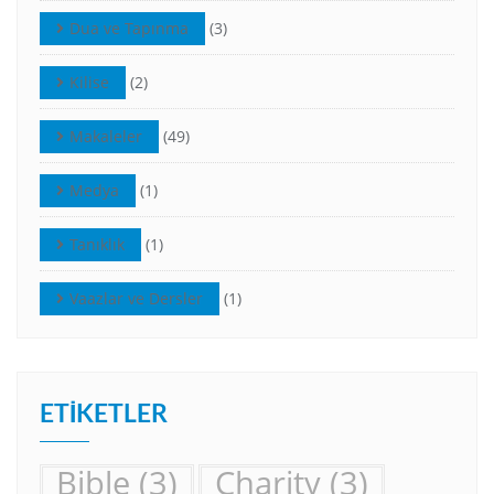
Dua ve Tapınma
(3)
Kilise
(2)
Makaleler
(49)
Medya
(1)
Tanıklık
(1)
Vaazlar ve Dersler
(1)
ETIKETLER
Bible
(3)
Charity
(3)