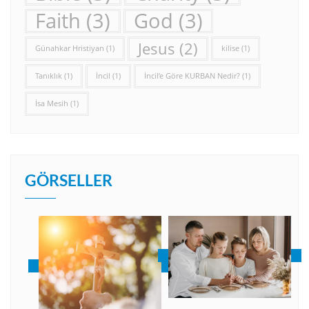
Faith
(3)
God
(3)
Jesus
(2)
Günahkar Hristiyan
(1)
kilise
(1)
Tanıklık
(1)
İncil
(1)
İncil’e Göre KURBAN Nedir?
(1)
İsa Mesih
(1)
GÖRSELLER