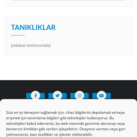
TANIKLIKLAR
[sidebar-testimonials]
HAKKIMIZDA
Üyelik Kuralları
Bize Yazın
Size en iyi deneyimi sağlamak için, cihaz bilgilerini depolamak ve/veya
Gizlilik Politikamız
İncil’den Dersler
erişmek için tanımlama bilgileri gibi teknolojiler kullanıyoruz. Bu
teknolojileri kabul ederseniz, bu web sitesinde gezinme davranışı veya
Makaleler
Online Kutsal Kitap
benzersiz kimlikler gibi verileri işleyebiliriz. Onayınızı vermez veya geri
Video Öğrencilik Dersleri
çekmezseniz, bazı özellikler ve işlevler etkilenebilir.