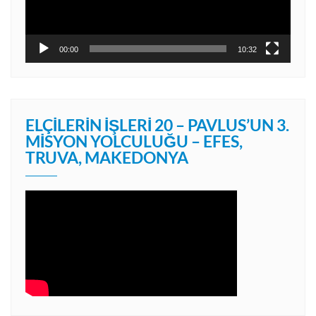
00:00
10:32
ELÇILERIN İŞLERI 20 – PAVLUS’UN 3.
MISYON YOLCULUĞU – EFES,
TRUVA, MAKEDONYA