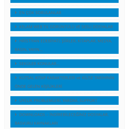
EN ÇOK SORULANLAR
KELAM WEB TV, GÖRÜNTÜLÜ VE SESLI DOSYALAR
HRİSTİYAN EDEBİYATI, ŞİİRLER, KİTAPLAR, MEDYA,
BASIN, YAYIN…
SEKÜLER KONULAR…
KUTSAL KITAP KARAKTERLERİ ve KİLİSE TARİHİNİN
ÖNDE GELEN KİŞİLİKLERİ
ÜYELİK PROBLEMLERİ, YARDIM, SUPPORT
DOWNLOADS – İNDİREBİLECEĞİNİZ DOSYALAR,
BASVURU KAYNAKLARI