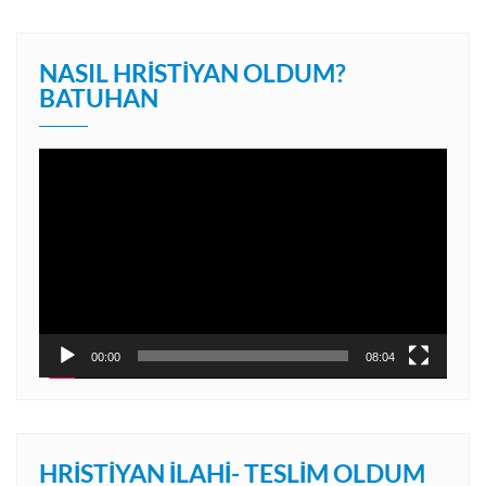
NASIL HRISTIYAN OLDUM?
BATUHAN
Video
oynatıcı
00:00
08:04
HRISTIYAN İLAHI- TESLIM OLDUM