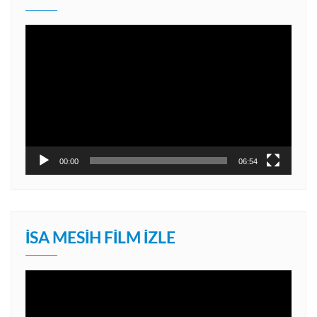
Video
oynatıcı
00:00
06:54
İSA MESIH FILM İZLE
Video
oynatıcı