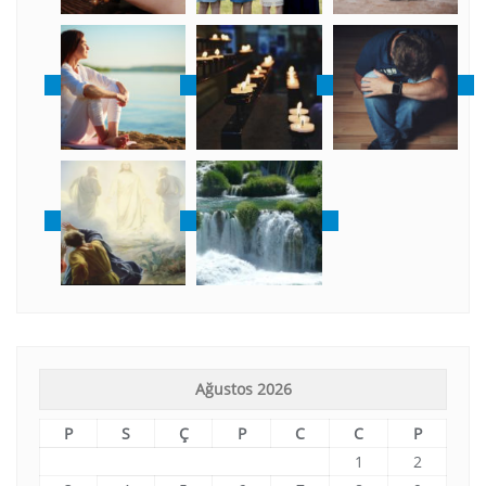
Ağustos 2026
P
S
Ç
P
C
C
P
1
2