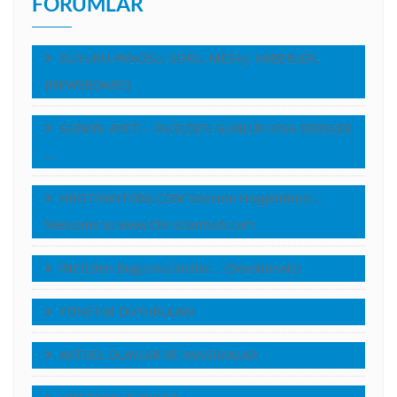
FORUMLAR
DUYURU PANOSU, SORU, MESAJ, HABERLER,
(NEWSBOARD)
GÜNÜN AYETİ – İNCİL’DEN GÜNLÜK KISA DERSLER
…
HRİSTİYANTÜRK.COM Sitesine Hoşgeldiniz!…
Welcome to www.Christianturk.com
İNCİL’den Bugünkü İnciler… (Devotionals)
YÖNETiM DUYURULARI
AKTUEL OLAYLAR VE YANSIMALAR