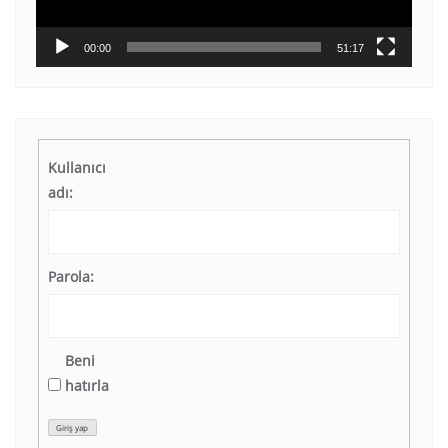
00:00
51:17
Kullanıcı
adı:
Parola:
Beni
hatırla
Giriş yap