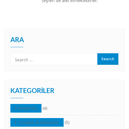
seyleri de alet etmektedirler.
ARA
KATEGORILER
Araştırma
(4)
Cevaplar & Makaleler
(5)