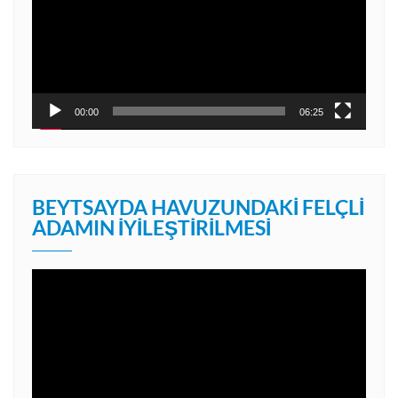
00:00
06:25
BEYTSAYDA HAVUZUNDAKI FELÇLI
ADAMIN İYILEŞTIRILMESI
Video
oynatıcı