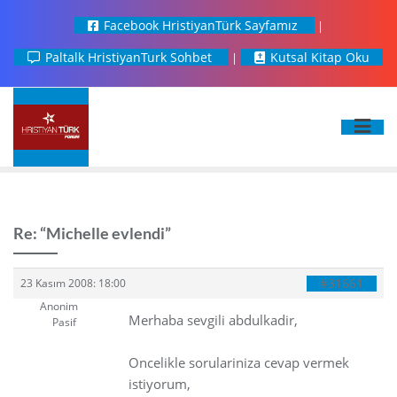
Facebook HristiyanTürk Sayfamız
Paltalk HristiyanTurk Sohbet
Kutsal Kitap Oku
Re: “Michelle evlendi”
#31661
23 Kasım 2008: 18:00
Anonim
Merhaba sevgili abdulkadir,
Pasif
Oncelikle sorulariniza cevap vermek
istiyorum,