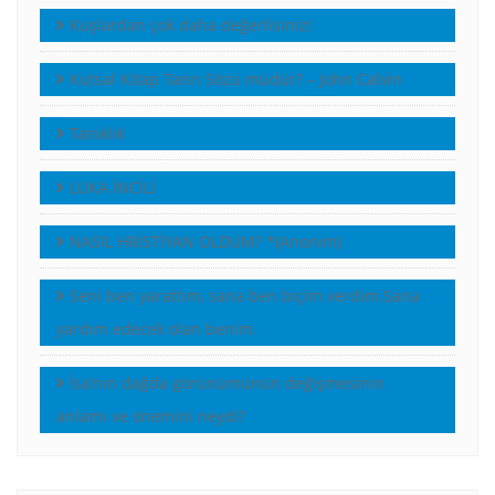
Kuşlardan çok daha değerlisiniz!
Kutsal Kitap Tanrı Sözü müdür? – John Calvin
Tanıklık
LUKA İNCİLİ
NASIL HRİSTİYAN OLDUM? *(Anonim)
Seni ben yarattım, sana ben biçim verdim.Sana
yardım edecek olan benim.
İsa’nın dağda görünümünün değişmesinin
anlamı ve önemini neydi?