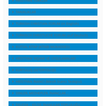
HRİSTİYAN TÜRKLER
TANIKLIKLAR
TURKISH CHRISTIAN FORUM (in English)
TURKISCH CHRISTLICHE FORUM (auf Deutsch)
KUTSAL KİTAP (KİTABI MUKADDES)
HRİSTİYAN YAŞAMI VE UYGULAMALARI
KURTULUŞ (SETERYOLOJİ)
HRİSTİYAN İNANCI (Mesih İnancı Teolojisi)
DİNLER, MEZHEPLER, İNANÇLAR…
EKLESİA – KİLİSE, İNANLILAR TOPLULUĞU