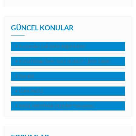
GÜNCEL KONULAR
Kuşlardan çok daha değerlisiniz!
Kutsal Kitap Tanrı Sözü müdür? – John Calvin
Tanıklık
LUKA İNCİLİ
NASIL HRİSTİYAN OLDUM? *(Anonim)