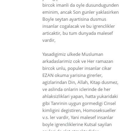
bircok imanli da oyle dusundugunden
eminim, ancak Son gunler yaklasirken
Boyle seytan ayartisina dusmus
insanlar cogalacak ve bu igrenclikler
articaktir, bu tum dunyada malesef
vardir,
Yasadigimiz ulkede Musluman
arkadaslarimiz cok ve Her ramazan
bircok unlu, populer insanlar cikar
EZAN okuma yarisina girerler,
agizlarindan Din, Allah, Kitap dusmez,
ve aslinda onlarin iclerinde de her
ahlaksizliklari yapan, hatta yukaridaki
gibi Tanrinin uygun gormedigi Cinsel
kimligini degistiren, Homoseksueller
v.s. ler vardir, Yani malesef insanlar
boyle igrencliklerine Kutsal sayilan