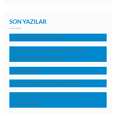
SON YAZILAR
Nasıl Hristiyan Olabilirim?
Elçi Pavlus’un Elçilerin İşleri kitabında hiç
geçmeyen diğer yolculukları
Sabah Rutini
Tanrım, Tanrım, beni neden terkettin?
İsa Mesih mi, Yeşua mı? Türk halkı en çok
hangisine aşina?