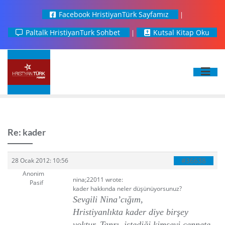
Facebook HristiyanTürk Sayfamız
Paltalk HristiyanTurk Sohbet
Kutsal Kitap Oku
Re: kader
#36638
28 Ocak 2012: 10:56
Anonim
nina;22011 wrote:
Pasif
kader hakkında neler düşünüyorsunuz?
Sevgili Nina’cığım,
Hristiyanlıkta kader diye birşey
yoktur. Tanrı
, istediği kimseyi cennete