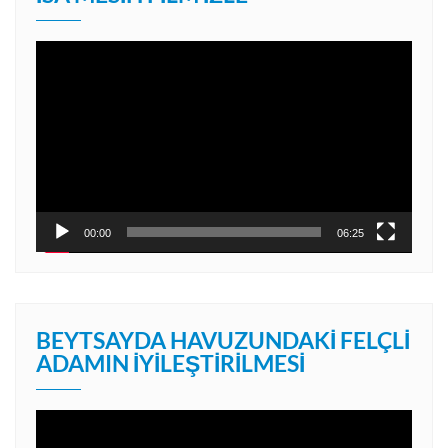
Video
oynatıcı
00:00
06:25
BEYTSAYDA HAVUZUNDAKI FELÇLI
ADAMIN İYILEŞTIRILMESI
Video
oynatıcı