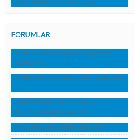
NASIL HRİSTİYAN OLDUM? *(Anonim)
FORUMLAR
DUYURU PANOSU, SORU, MESAJ, HABERLER,
(NEWSBOARD)
GÜNÜN AYETİ – İNCİL’DEN GÜNLÜK KISA DERSLER
…
HRİSTİYANTÜRK.COM Sitesine Hoşgeldiniz!…
Welcome to www.Christianturk.com
İNCİL’den Bugünkü İnciler… (Devotionals)