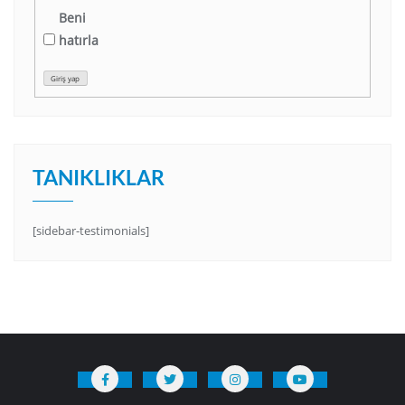
Beni
hatırla
Giriş yap
TANIKLIKLAR
[sidebar-testimonials]