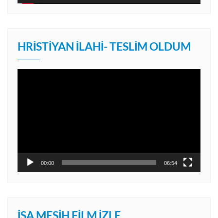
HRISTIYAN İLAHI- TESLIM OLDUM
Video
oynatıcı
00:00
06:54
İSA MESIH FILM İZLE