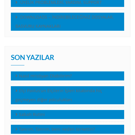
ÜYELİK PROBLEMLERİ, YARDIM, SUPPORT
DOWNLOADS – İNDİREBİLECEĞİNİZ DOSYALAR,
BASVURU KAYNAKLARI
SON YAZILAR
Nasıl Hristiyan Olabilirim?
Elçi Pavlus’un Elçilerin İşleri kitabında hiç
geçmeyen diğer yolculukları
Sabah Rutini
Tanrım, Tanrım, beni neden terkettin?