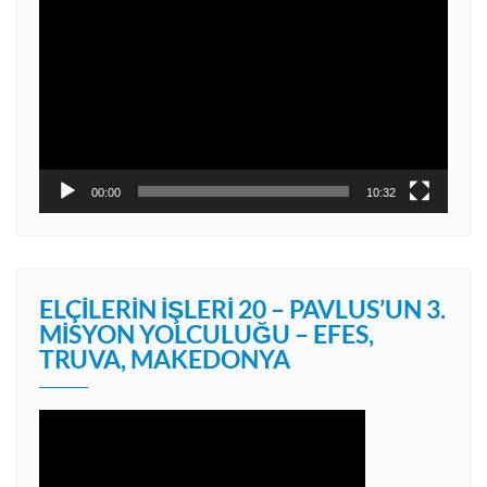
oynatıcı
00:00
10:32
ELÇILERIN İŞLERI 20 – PAVLUS’UN 3.
MISYON YOLCULUĞU – EFES,
TRUVA, MAKEDONYA