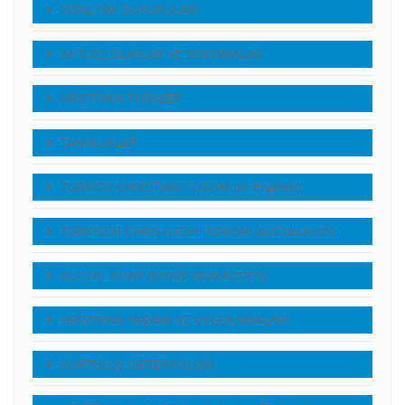
YÖNETiM DUYURULARI
AKTUEL OLAYLAR VE YANSIMALAR
HRİSTİYAN TÜRKLER
TANIKLIKLAR
TURKISH CHRISTIAN FORUM (in English)
TURKISCH CHRISTLICHE FORUM (auf Deutsch)
KUTSAL KİTAP (KİTABI MUKADDES)
HRİSTİYAN YAŞAMI VE UYGULAMALARI
KURTULUŞ (SETERYOLOJİ)