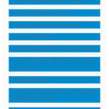
HRİSTİYAN İNANCI (Mesih İnancı Teolojisi)
DİNLER, MEZHEPLER, İNANÇLAR…
EKLESİA – KİLİSE, İNANLILAR TOPLULUĞU
EN ÇOK SORULANLAR
KELAM WEB TV, GÖRÜNTÜLÜ VE SESLI DOSYALAR
HRİSTİYAN EDEBİYATI, ŞİİRLER, KİTAPLAR, MEDYA,
BASIN, YAYIN…
SEKÜLER KONULAR…
KUTSAL KITAP KARAKTERLERİ ve KİLİSE TARİHİNİN
ÖNDE GELEN KİŞİLİKLERİ