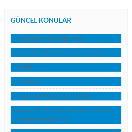
GÜNCEL KONULAR
Kuşlardan çok daha değerlisiniz!
Kutsal Kitap Tanrı Sözü müdür? – John Calvin
Tanıklık
LUKA İNCİLİ
NASIL HRİSTİYAN OLDUM? *(Anonim)
Seni ben yarattım, sana ben biçim verdim.Sana
yardım edecek olan benim.