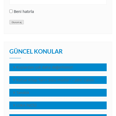
Beni hatırla
Oturum aç
GÜNCEL KONULAR
Kuşlardan çok daha değerlisiniz!
Kutsal Kitap Tanrı Sözü müdür? – John Calvin
Tanıklık
LUKA İNCİLİ