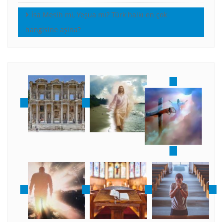
İsa Mesih mi, Yeşua mı? Türk halkı en çok
hangisine aşina?