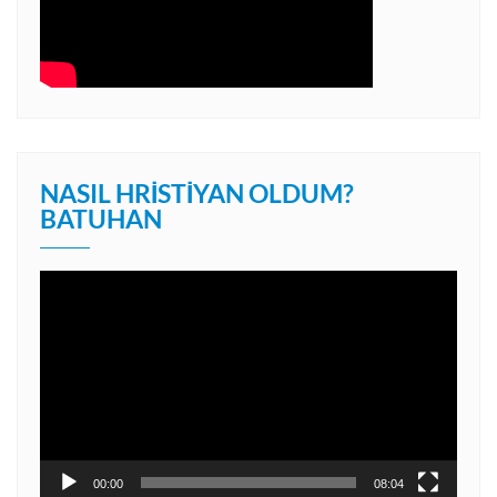
NASIL HRISTIYAN OLDUM?
BATUHAN
Video
oynatıcı
00:00
08:04