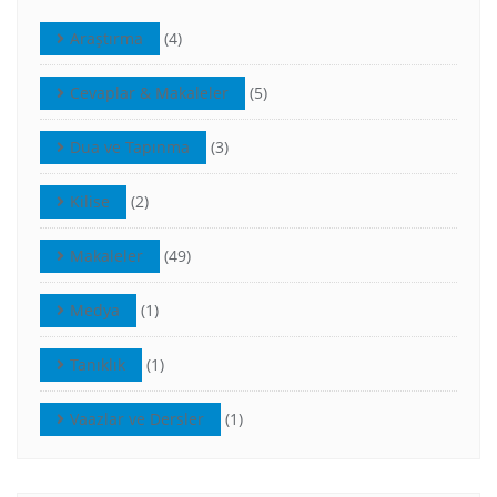
Araştırma
(4)
Cevaplar & Makaleler
(5)
Dua ve Tapınma
(3)
Kilise
(2)
Makaleler
(49)
Medya
(1)
Tanıklık
(1)
Vaazlar ve Dersler
(1)