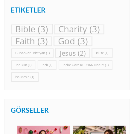
ETIKETLER
Bible
(3)
Charity
(3)
Faith
(3)
God
(3)
Jesus
(2)
Günahkar Hristiyan
(1)
kilise
(1)
Tanıklık
(1)
İncil
(1)
İncil’e Göre KURBAN Nedir?
(1)
İsa Mesih
(1)
GÖRSELLER