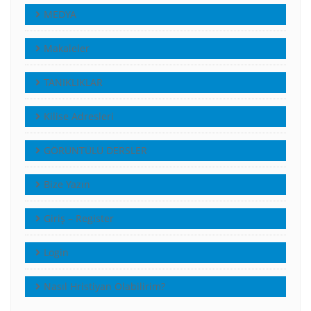
MEDYA
Makaleler
TANIKLIKLAR
Kilise Adresleri
GÖRÜNTÜLÜ DERSLER
Bize Yazın
Giriş – Register
Login
Nasıl Hristiyan Olabilirim?