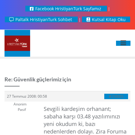
Facebook HristiyanTürk Sayfamız
Paltalk HristiyanTurk Sohbet
Kutsal Kitap Oku
Re: Güvenlik güçlerimiz için
#29885
27 Temmuz 2008: 00:58
Anonim
Sevgili kardeşim orhanant;
Pasif
sabaha karşı 03.48 yazılımınızı
yeni okudum ki, bazı
nedenlerden dolayı. Zira Foruma