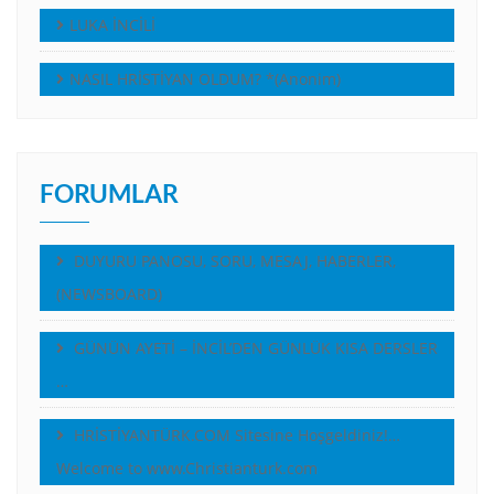
LUKA İNCİLİ
NASIL HRİSTİYAN OLDUM? *(Anonim)
FORUMLAR
DUYURU PANOSU, SORU, MESAJ, HABERLER,
(NEWSBOARD)
GÜNÜN AYETİ – İNCİL’DEN GÜNLÜK KISA DERSLER
…
HRİSTİYANTÜRK.COM Sitesine Hoşgeldiniz!…
Welcome to www.Christianturk.com