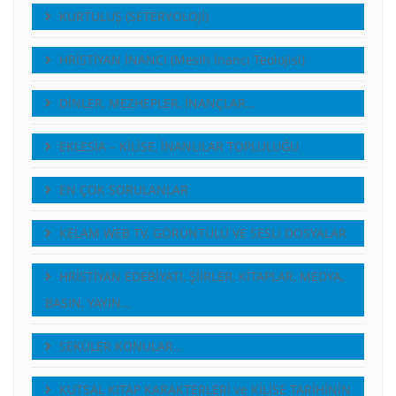
KURTULUŞ (SETERYOLOJİ)
HRİSTİYAN İNANCI (Mesih İnancı Teolojisi)
DİNLER, MEZHEPLER, İNANÇLAR…
EKLESİA – KİLİSE, İNANLILAR TOPLULUĞU
EN ÇOK SORULANLAR
KELAM WEB TV, GÖRÜNTÜLÜ VE SESLI DOSYALAR
HRİSTİYAN EDEBİYATI, ŞİİRLER, KİTAPLAR, MEDYA,
BASIN, YAYIN…
SEKÜLER KONULAR…
KUTSAL KITAP KARAKTERLERİ ve KİLİSE TARİHİNİN