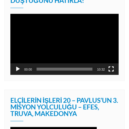
DÜŞTÜĞÜNÜ HATIRLA!
Video
oynatıcı
00:00
10:32
ELÇILERIN İŞLERI 20 – PAVLUS’UN 3.
MISYON YOLCULUĞU – EFES,
TRUVA, MAKEDONYA