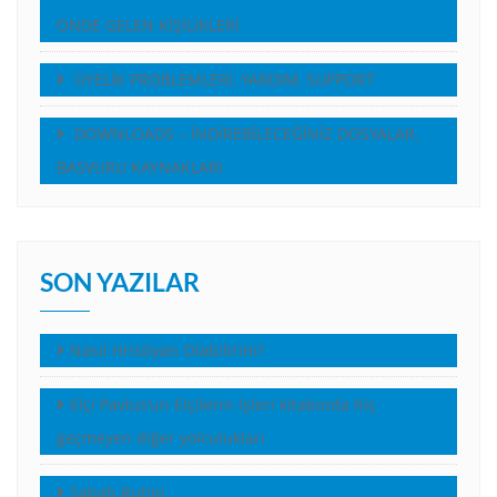
ÖNDE GELEN KİŞİLİKLERİ
ÜYELİK PROBLEMLERİ, YARDIM, SUPPORT
DOWNLOADS – İNDİREBİLECEĞİNİZ DOSYALAR,
BASVURU KAYNAKLARI
SON YAZILAR
Nasıl Hristiyan Olabilirim?
Elçi Pavlus’un Elçilerin İşleri kitabında hiç
geçmeyen diğer yolculukları
Sabah Rutini