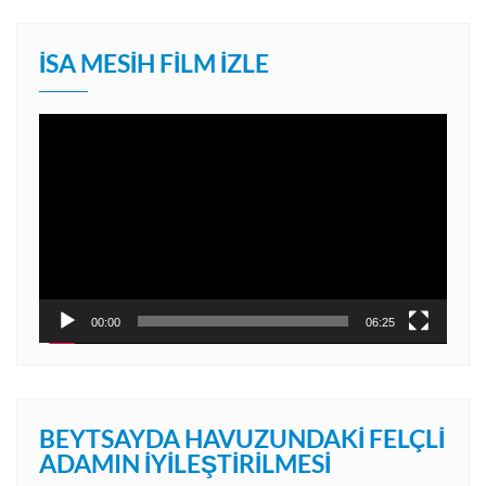
İSA MESIH FILM İZLE
Video
oynatıcı
00:00
06:25
BEYTSAYDA HAVUZUNDAKI FELÇLI
ADAMIN İYILEŞTIRILMESI