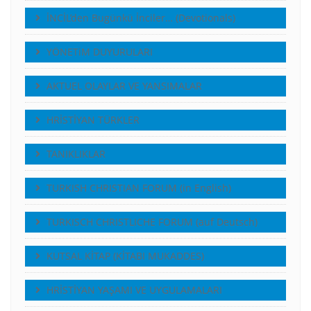
İNCİL’den Bugünkü İnciler… (Devotionals)
YÖNETiM DUYURULARI
AKTUEL OLAYLAR VE YANSIMALAR
HRİSTİYAN TÜRKLER
TANIKLIKLAR
TURKISH CHRISTIAN FORUM (in English)
TURKISCH CHRISTLICHE FORUM (auf Deutsch)
KUTSAL KİTAP (KİTABI MUKADDES)
HRİSTİYAN YAŞAMI VE UYGULAMALARI