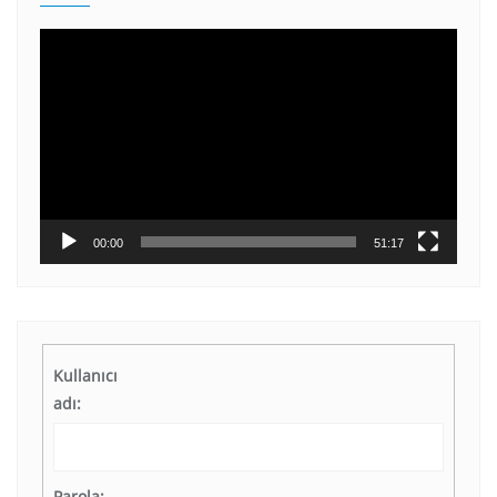
Video
oynatıcı
00:00
51:17
Kullanıcı
adı:
Parola: