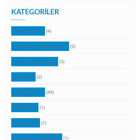
KATEGORILER
Araştırma
(4)
Cevaplar & Makaleler
(5)
Dua ve Tapınma
(3)
Kilise
(2)
Makaleler
(49)
Medya
(1)
Tanıklık
(1)
Vaazlar ve Dersler
(1)