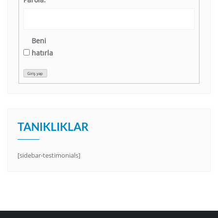
Beni
hatırla
Giriş yap
TANIKLIKLAR
[sidebar-testimonials]