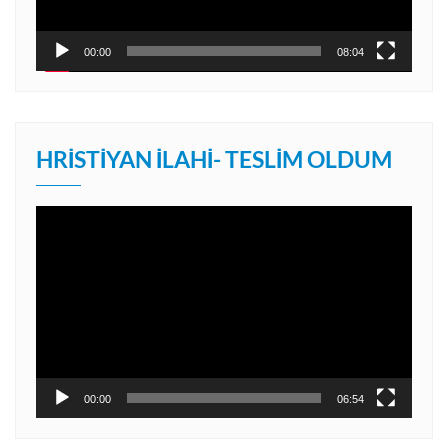
00:00
08:04
HRISTIYAN İLAHI- TESLIM OLDUM
Video
oynatıcı
00:00
06:54