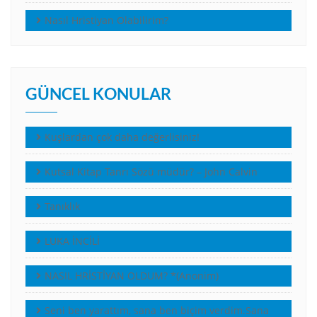
Nasıl Hristiyan Olabilirim?
GÜNCEL KONULAR
Kuşlardan çok daha değerlisiniz!
Kutsal Kitap Tanrı Sözü müdür? – John Calvin
Tanıklık
LUKA İNCİLİ
NASIL HRİSTİYAN OLDUM? *(Anonim)
Seni ben yarattım, sana ben biçim verdim.Sana