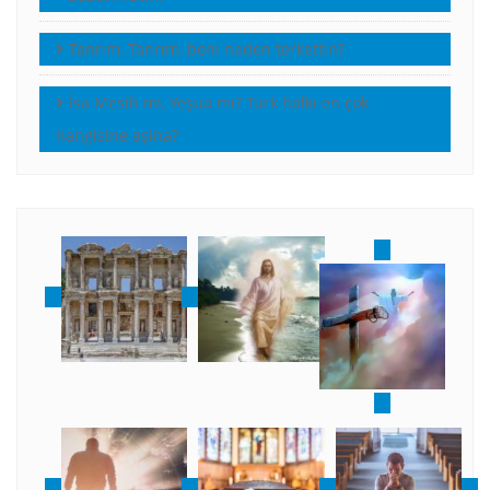
Tanrım, Tanrım, beni neden terkettin?
İsa Mesih mi, Yeşua mı? Türk halkı en çok
hangisine aşina?