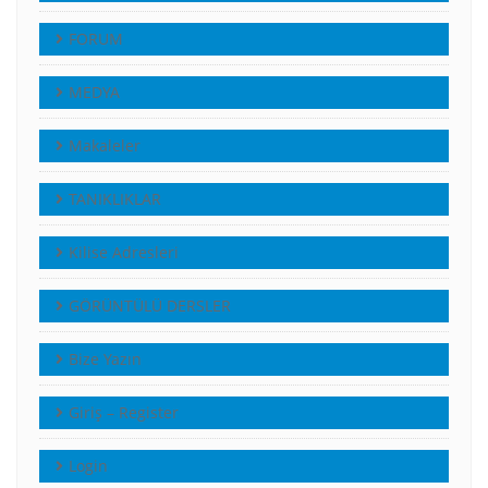
FORUM
MEDYA
Makaleler
TANIKLIKLAR
Kilise Adresleri
GÖRÜNTÜLÜ DERSLER
Bize Yazın
Giriş – Register
Login