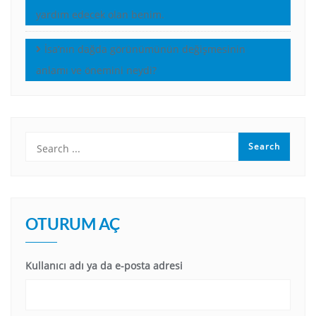
yardım edecek olan benim.
İsa’nın dağda görünümünün değişmesinin
anlamı ve önemini neydi?
OTURUM AÇ
Kullanıcı adı ya da e-posta adresi