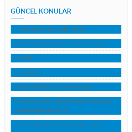
GÜNCEL KONULAR
Kuşlardan çok daha değerlisiniz!
Kutsal Kitap Tanrı Sözü müdür? – John Calvin
Tanıklık
LUKA İNCİLİ
NASIL HRİSTİYAN OLDUM? *(Anonim)
Seni ben yarattım, sana ben biçim verdim.Sana
yardım edecek olan benim.
İsa’nın dağda görünümünün değişmesinin