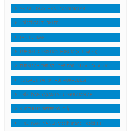
AKTUEL OLAYLAR VE YANSIMALAR
HRİSTİYAN TÜRKLER
TANIKLIKLAR
TURKISH CHRISTIAN FORUM (in English)
TURKISCH CHRISTLICHE FORUM (auf Deutsch)
KUTSAL KİTAP (KİTABI MUKADDES)
HRİSTİYAN YAŞAMI VE UYGULAMALARI
KURTULUŞ (SETERYOLOJİ)
HRİSTİYAN İNANCI (Mesih İnancı Teolojisi)