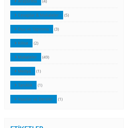
Araştırma
(4)
Cevaplar & Makaleler
(5)
Dua ve Tapınma
(3)
Kilise
(2)
Makaleler
(49)
Medya
(1)
Tanıklık
(1)
Vaazlar ve Dersler
(1)