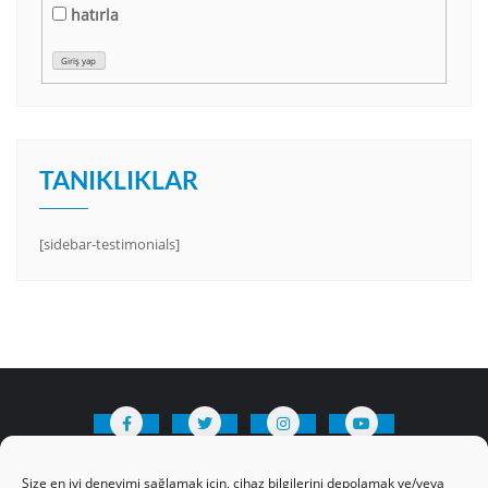
hatırla
Giriş yap
TANIKLIKLAR
[sidebar-testimonials]
HAKKIMIZDA
Üyelik Kuralları
Bize Yazın
Size en iyi deneyimi sağlamak için, cihaz bilgilerini depolamak ve/veya