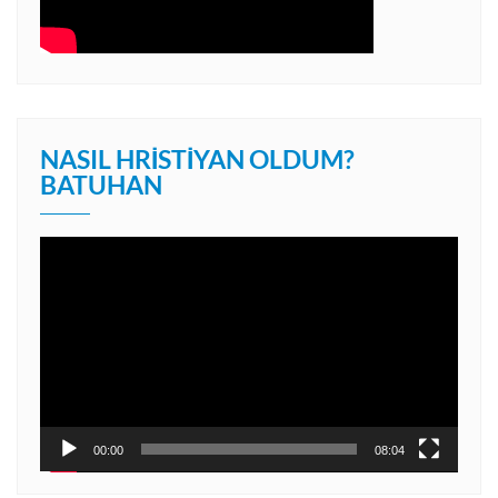
NASIL HRISTIYAN OLDUM?
BATUHAN
Video
oynatıcı
00:00
08:04