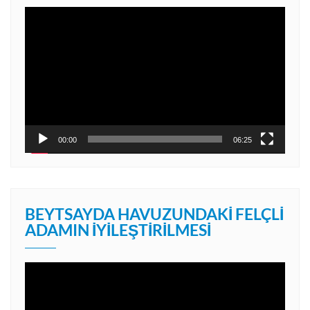
Video
oynatıcı
00:00
06:25
BEYTSAYDA HAVUZUNDAKI FELÇLI
ADAMIN İYILEŞTIRILMESI
Video
oynatıcı