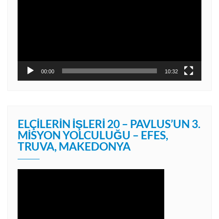
00:00
10:32
ELÇILERIN İŞLERI 20 – PAVLUS’UN 3.
MISYON YOLCULUĞU – EFES,
TRUVA, MAKEDONYA