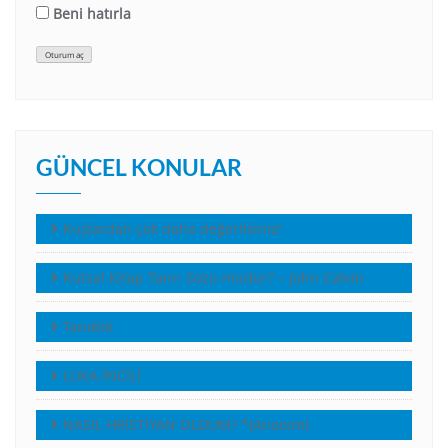
Beni hatırla
Oturum aç
GÜNCEL KONULAR
Kuşlardan çok daha değerlisiniz!
Kutsal Kitap Tanrı Sözü müdür? – John Calvin
Tanıklık
LUKA İNCİLİ
NASIL HRİSTİYAN OLDUM? *(Anonim)