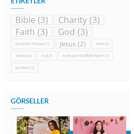
ETIKETLER
Bible
(3)
Charity
(3)
Faith
(3)
God
(3)
Jesus
(2)
Günahkar Hristiyan
(1)
kilise
(1)
Tanıklık
(1)
İncil
(1)
İncil’e Göre KURBAN Nedir?
(1)
İsa Mesih
(1)
GÖRSELLER