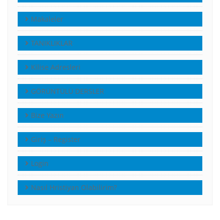
Makaleler
TANIKLIKLAR
Kilise Adresleri
GÖRÜNTÜLÜ DERSLER
Bize Yazın
Giriş – Register
Login
Nasıl Hristiyan Olabilirim?