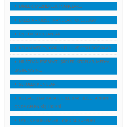
DİNLER, MEZHEPLER, İNANÇLAR…
EKLESİA – KİLİSE, İNANLILAR TOPLULUĞU
EN ÇOK SORULANLAR
KELAM WEB TV, GÖRÜNTÜLÜ VE SESLI DOSYALAR
HRİSTİYAN EDEBİYATI, ŞİİRLER, KİTAPLAR, MEDYA,
BASIN, YAYIN…
SEKÜLER KONULAR…
KUTSAL KITAP KARAKTERLERİ ve KİLİSE TARİHİNİN
ÖNDE GELEN KİŞİLİKLERİ
ÜYELİK PROBLEMLERİ, YARDIM, SUPPORT