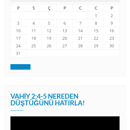
P
S
Ç
P
C
C
P
1
2
3
4
5
6
7
8
9
10
11
12
13
14
15
16
17
18
19
20
21
22
23
24
25
26
27
28
29
30
31
« Tem
VAHIY 2:4-5 NEREDEN
DÜŞTÜĞÜNÜ HATIRLA!
Video
oynatıcı