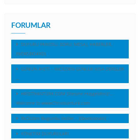
FORUMLAR
DUYURU PANOSU, SORU, MESAJ, HABERLER,
(NEWSBOARD)
GÜNÜN AYETİ – İNCİL’DEN GÜNLÜK KISA DERSLER
…
HRİSTİYANTÜRK.COM Sitesine Hoşgeldiniz!…
Welcome to www.Christianturk.com
İNCİL’den Bugünkü İnciler… (Devotionals)
YÖNETiM DUYURULARI