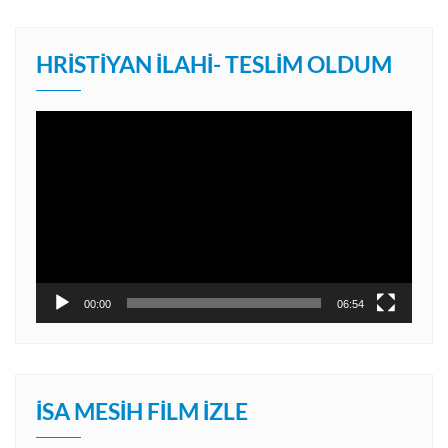
HRISTIYAN İLAHI- TESLIM OLDUM
Video
oynatıcı
00:00
06:54
İSA MESIH FILM İZLE