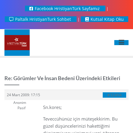
Facebook HristiyanTürk Sayfamız
Paltalk HristiyanTurk Sohbet
Kutsal Kitap Oku
Re: Görümler Ve İnsan Bedeni Üzerindeki Etkileri
#32494
24 Mart 2009: 17:15
Anonim
Sn.kores;
Pasif
Teveccühünüz için müteşekkirim. Bu
güzel düşüncelerinizi hakettiğimi
düşünmüyor; yürümeyi yeni öğrenen