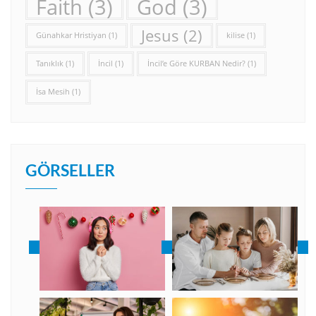
Faith
(3)
God
(3)
Jesus
(2)
Günahkar Hristiyan
(1)
kilise
(1)
Tanıklık
(1)
İncil
(1)
İncil’e Göre KURBAN Nedir?
(1)
İsa Mesih
(1)
GÖRSELLER