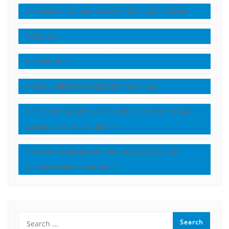
Kutsal Kitap Tanrı Sözü müdür? – John Calvin
Tanıklık
LUKA İNCİLİ
NASIL HRİSTİYAN OLDUM? *(Anonim)
Seni ben yarattım, sana ben biçim verdim.Sana
yardım edecek olan benim.
İsa’nın dağda görünümünün değişmesinin
anlamı ve önemini neydi?