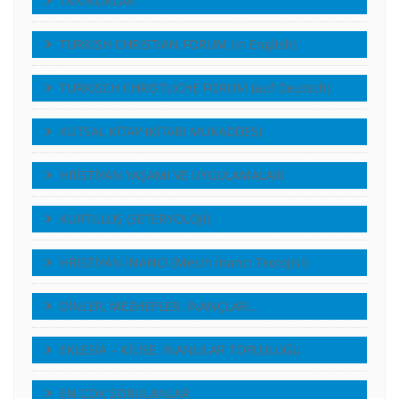
TANIKLIKLAR
TURKISH CHRISTIAN FORUM (in English)
TURKISCH CHRISTLICHE FORUM (auf Deutsch)
KUTSAL KİTAP (KİTABI MUKADDES)
HRİSTİYAN YAŞAMI VE UYGULAMALARI
KURTULUŞ (SETERYOLOJİ)
HRİSTİYAN İNANCI (Mesih İnancı Teolojisi)
DİNLER, MEZHEPLER, İNANÇLAR…
EKLESİA – KİLİSE, İNANLILAR TOPLULUĞU
EN ÇOK SORULANLAR