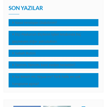
SON YAZILAR
Nasıl Hristiyan Olabilirim?
Elçi Pavlus’un Elçilerin İşleri kitabında hiç
geçmeyen diğer yolculukları
Sabah Rutini
Tanrım, Tanrım, beni neden terkettin?
İsa Mesih mi, Yeşua mı? Türk halkı en çok
hangisine aşina?