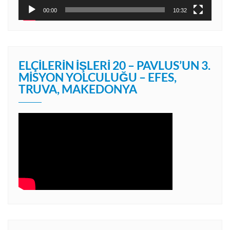
00:00
10:32
ELÇILERIN İŞLERI 20 – PAVLUS’UN 3.
MISYON YOLCULUĞU – EFES,
TRUVA, MAKEDONYA