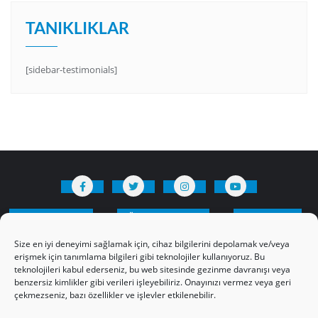
TANIKLIKLAR
[sidebar-testimonials]
HAKKIMIZDA
Üyelik Kuralları
Bize Yazın
Gizlilik Politikamız
İncil’den Dersler
Size en iyi deneyimi sağlamak için, cihaz bilgilerini depolamak ve/veya
Makaleler
Online Kutsal Kitap
erişmek için tanımlama bilgileri gibi teknolojiler kullanıyoruz. Bu
teknolojileri kabul ederseniz, bu web sitesinde gezinme davranışı veya
Video Öğrencilik Dersleri
benzersiz kimlikler gibi verileri işleyebiliriz. Onayınızı vermez veya geri
ABNSAT Türkiye – Canlı İzleyin
çekmezseniz, bazı özellikler ve işlevler etkilenebilir.
Ahuva Hizmetleri YouTube Sayfası
Hesap aç