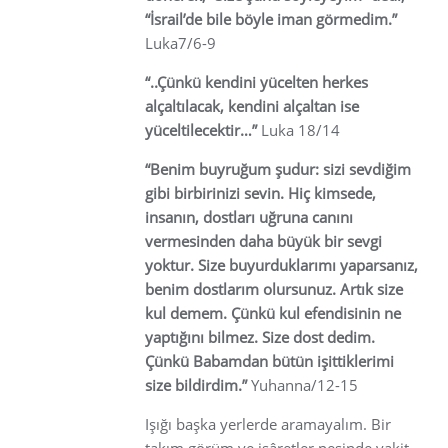
“İsrail’de bile böyle iman görmedim.”
Luka7/6-9
“..Çünkü kendini yücelten herkes
alçaltılacak, kendini alçaltan ise
yüceltilecektir…”
Luka 18/14
“Benim buyruğum şudur: sizi sevdiğim
gibi birbirinizi sevin. Hiç kimsede,
insanın, dostları uğruna canını
vermesinden daha büyük bir sevgi
yoktur. Size buyurduklarımı yaparsanız,
benim dostlarım olursunuz. Artık size
kul demem. Çünkü kul efendisinin ne
yaptığını bilmez. Size dost dedim.
Çünkü Babamdan bütün işittiklerimi
size bildirdim.”
Yuhanna/12-15
Işığı başka yerlerde aramayalım. Bir
takım görüm ve işâretler peşinde vakit