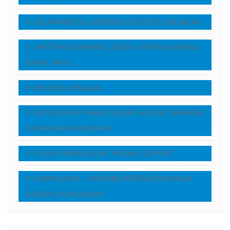
KELAM WEB TV, GÖRÜNTÜLÜ VE SESLI DOSYALAR
HRİSTİYAN EDEBİYATI, ŞİİRLER, KİTAPLAR, MEDYA,
BASIN, YAYIN…
SEKÜLER KONULAR…
KUTSAL KITAP KARAKTERLERİ ve KİLİSE TARİHİNİN
ÖNDE GELEN KİŞİLİKLERİ
ÜYELİK PROBLEMLERİ, YARDIM, SUPPORT
DOWNLOADS – İNDİREBİLECEĞİNİZ DOSYALAR,
BASVURU KAYNAKLARI