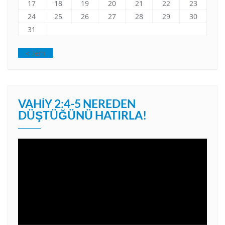
17
18
19
20
21
22
23
24
25
26
27
28
29
30
31
« Tem
VAHIY 2:4-5 NEREDEN
DÜŞTÜĞÜNÜ HATIRLA!
Video
oynatıcı