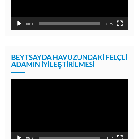
00:00
06:25
BEYTSAYDA HAVUZUNDAKI FELÇLI
ADAMIN İYILEŞTIRILMESI
Video
oynatıcı
00:00
51:17