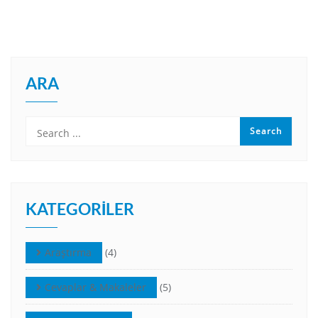
ARA
KATEGORILER
Araştırma
(4)
Cevaplar & Makaleler
(5)