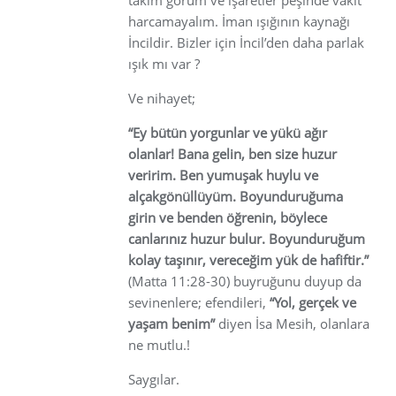
harcamayalım. İman ışığının kaynağı
İncildir. Bizler için İncil’den daha parlak
ışık mı var ?
Ve nihayet;
“Ey bütün yorgunlar ve yükü ağır
olanlar! Bana gelin, ben size huzur
veririm. Ben yumuşak huylu ve
alçakgönüllüyüm. Boyunduruğuma
girin ve benden öğrenin, böylece
canlarınız huzur bulur. Boyunduruğum
kolay taşınır, vereceğim yük de hafiftir.”
(Matta 11:28-30) buyruğunu duyup da
sevinenlere; efendileri,
“Yol, gerçek ve
yaşam benim”
diyen İsa Mesih, olanlara
ne mutlu.!
Saygılar.