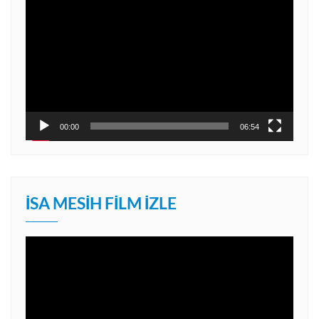
oynatıcı
00:00
06:54
İSA MESIH FILM İZLE
Video
oynatıcı