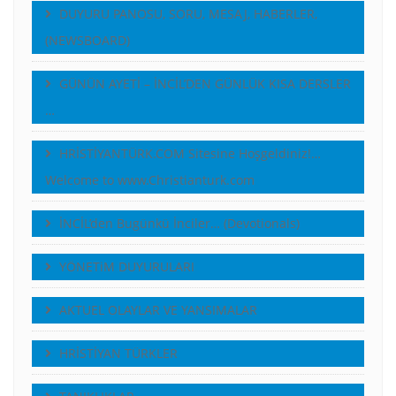
DUYURU PANOSU, SORU, MESAJ, HABERLER,
(NEWSBOARD)
GÜNÜN AYETİ – İNCİL’DEN GÜNLÜK KISA DERSLER
…
HRİSTİYANTÜRK.COM Sitesine Hoşgeldiniz!…
Welcome to www.Christianturk.com
İNCİL’den Bugünkü İnciler… (Devotionals)
YÖNETiM DUYURULARI
AKTUEL OLAYLAR VE YANSIMALAR
HRİSTİYAN TÜRKLER