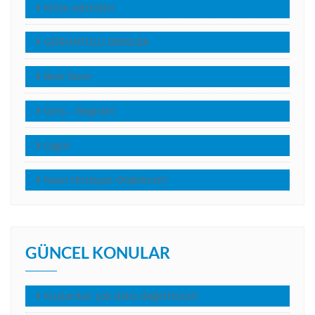
Kilise Adresleri
GÖRÜNTÜLÜ DERSLER
Bize Yazın
Giriş – Register
Login
Nasıl Hristiyan Olabilirim?
GÜNCEL KONULAR
Kuşlardan çok daha değerlisiniz!