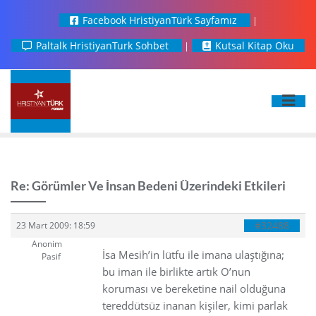
Facebook HristiyanTürk Sayfamız
Paltalk HristiyanTurk Sohbet
Kutsal Kitap Oku
Re: Görümler Ve İnsan Bedeni Üzerindeki Etkileri
#32488
23 Mart 2009: 18:59
Anonim
İsa Mesih’in lütfu ile imana ulaştığına;
Pasif
bu iman ile birlikte artık O’nun
koruması ve bereketine nail olduğuna
tereddütsüz inanan kişiler, kimi parlak