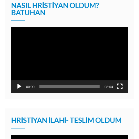
NASIL HRISTIYAN OLDUM?
BATUHAN
Video
oynatıcı
00:00
08:04
HRISTIYAN İLAHI- TESLIM OLDUM
Video