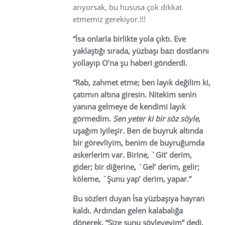
arıyorsak, bu hususa çok dikkat
etmemiz gerekiyor.!!!
“İsa onlarla birlikte yola çıktı. Eve
yaklaştığı sırada, yüzbaşı bazı dostlarını
yollayıp O’na şu haberi gönderdi.
“Rab, zahmet etme; ben layık değilim ki,
çatımın altına giresin. Nitekim senin
yanına gelmeye de kendimi layık
görmedim.
Sen yeter ki bir söz söyle
,
uşağım iyileşir. Ben de buyruk altında
bir görevliyim, benim de buyruğumda
askerlerim var. Birine, `Git’ derim,
gider; bir diğerine, `Gel’ derim, gelir;
köleme, `Şunu yap’ derim, yapar.”
Bu sözleri duyan İsa yüzbaşıya hayran
kaldı. Ardından gelen kalabalığa
dönerek, “Size şunu söyleyeyim” dedi,