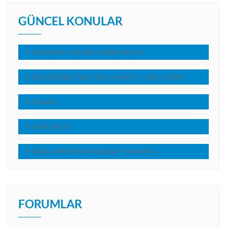
GÜNCEL KONULAR
Kuşlardan çok daha değerlisiniz!
Kutsal Kitap Tanrı Sözü müdür? – John Calvin
Tanıklık
LUKA İNCİLİ
NASIL HRİSTİYAN OLDUM? *(Anonim)
FORUMLAR