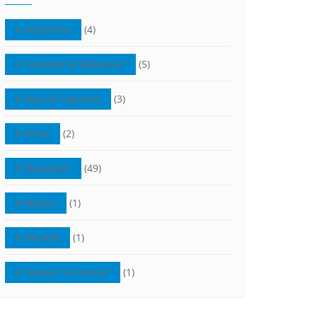
Araştırma
(4)
Cevaplar & Makaleler
(5)
Dua ve Tapınma
(3)
Kilise
(2)
Makaleler
(49)
Medya
(1)
Tanıklık
(1)
Vaazlar ve Dersler
(1)