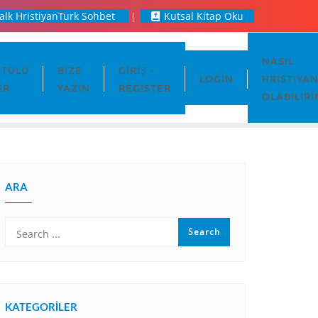
alk HristiyanTurk Sohbet
Kutsal Kitap Oku
NASIL
TÜLÜ
BIZE
GIRIŞ –
LOGIN
HRISTIYA
ER
YAZIN
REGISTER
OLABILIRI
ARA
KATEGORILER