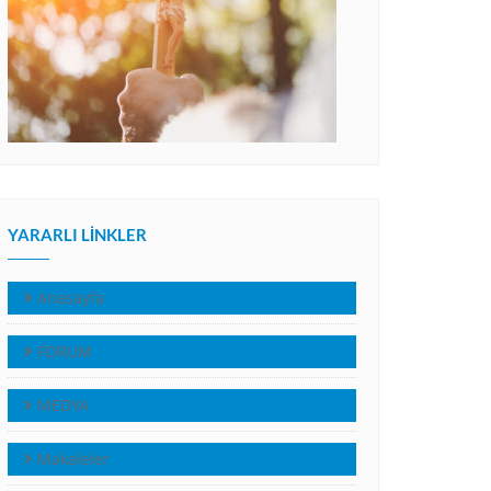
YARARLI LINKLER
Anasayfa
FORUM
MEDYA
Makaleler