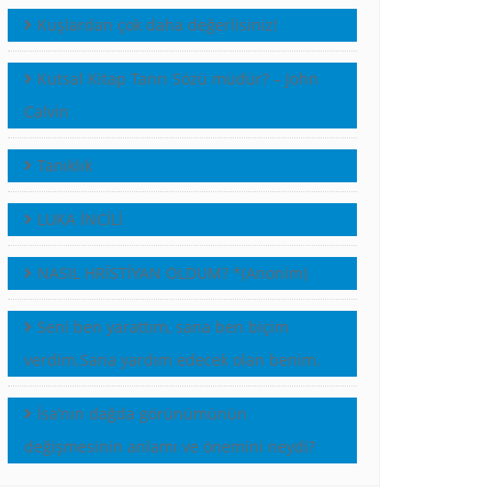
Kuşlardan çok daha değerlisiniz!
Kutsal Kitap Tanrı Sözü müdür? – John
Calvin
Tanıklık
LUKA İNCİLİ
NASIL HRİSTİYAN OLDUM? *(Anonim)
Seni ben yarattım, sana ben biçim
verdim.Sana yardım edecek olan benim.
İsa’nın dağda görünümünün
değişmesinin anlamı ve önemini neydi?