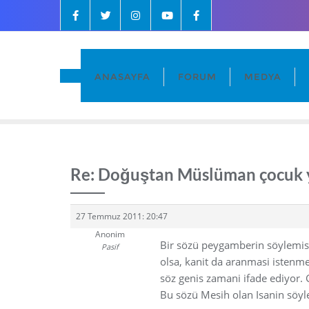
ANASAYFA
FORUM
MEDYA
Re: Doğuştan Müslüman çocuk 
27 Temmuz 2011: 20:47
Anonim
Bir sözü peygamberin söylemis o
Pasif
olsa, kanit da aranmasi istenme
söz genis zamani ifade ediyor.
Bu sözü Mesih olan Isanin söylem