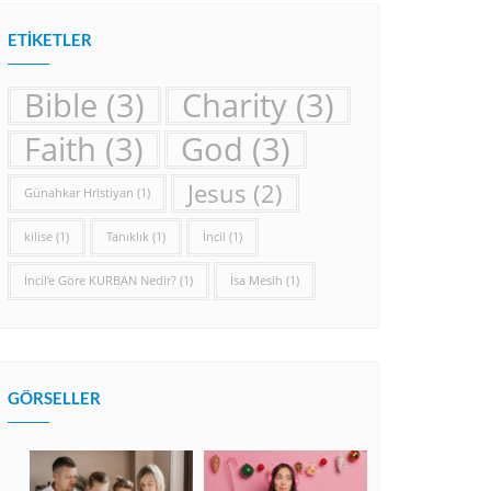
ETIKETLER
Bible
(3)
Charity
(3)
Faith
(3)
God
(3)
Jesus
(2)
Günahkar Hristiyan
(1)
kilise
(1)
Tanıklık
(1)
İncil
(1)
İncil’e Göre KURBAN Nedir?
(1)
İsa Mesih
(1)
GÖRSELLER