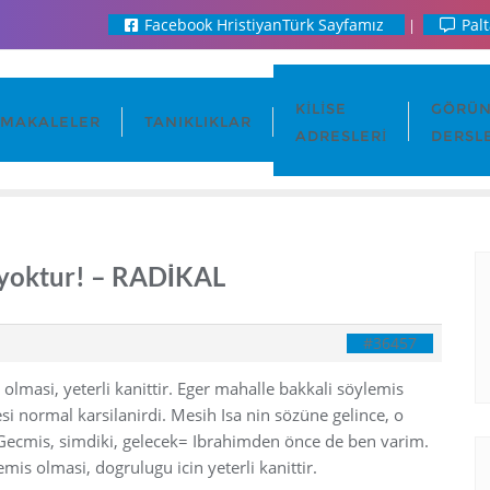
Facebook HristiyanTürk Sayfamız
Palt
KILISE
GÖRÜN
MAKALELER
TANIKLIKLAR
ADRESLERI
DERSL
yoktur! – RADİKAL
#36457
lmasi, yeterli kanittir. Eger mahalle bakkali söylemis
si normal karsilanirdi. Mesih Isa nin sözüne gelince, o
 Gecmis, simdiki, gelecek= Ibrahimden önce de ben varim.
is olmasi, dogrulugu icin yeterli kanittir.