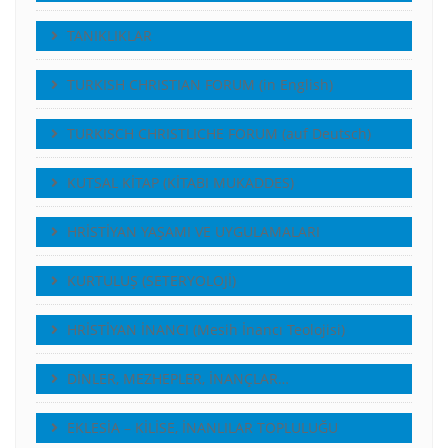
TANIKLIKLAR
TURKISH CHRISTIAN FORUM (in English)
TURKISCH CHRISTLICHE FORUM (auf Deutsch)
KUTSAL KİTAP (KİTABI MUKADDES)
HRİSTİYAN YAŞAMI VE UYGULAMALARI
KURTULUŞ (SETERYOLOJİ)
HRİSTİYAN İNANCI (Mesih İnancı Teolojisi)
DİNLER, MEZHEPLER, İNANÇLAR…
EKLESİA – KİLİSE, İNANLILAR TOPLULUĞU