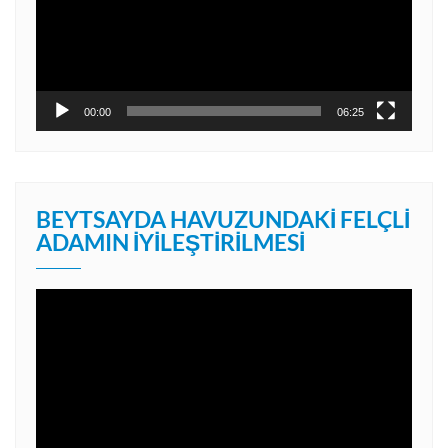
00:00
06:25
BEYTSAYDA HAVUZUNDAKI FELÇLI
ADAMIN İYILEŞTIRILMESI
Video
oynatıcı