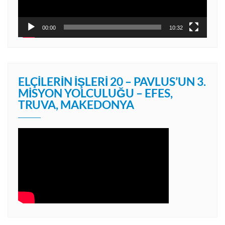
00:00
10:32
ELÇILERIN İŞLERI 20 – PAVLUS’UN 3.
MISYON YOLCULUĞU – EFES,
TRUVA, MAKEDONYA