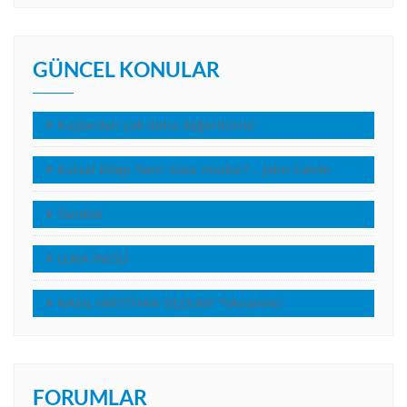
GÜNCEL KONULAR
Kuşlardan çok daha değerlisiniz!
Kutsal Kitap Tanrı Sözü müdür? – John Calvin
Tanıklık
LUKA İNCİLİ
NASIL HRİSTİYAN OLDUM? *(Anonim)
FORUMLAR