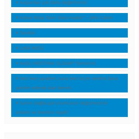
Kuşlardan çok daha değerlisiniz!
Kutsal Kitap Tanrı Sözü müdür? – John Calvin
Tanıklık
LUKA İNCİLİ
NASIL HRİSTİYAN OLDUM? *(Anonim)
Seni ben yarattım, sana ben biçim verdim.Sana
yardım edecek olan benim.
İsa’nın dağda görünümünün değişmesinin
anlamı ve önemini neydi?