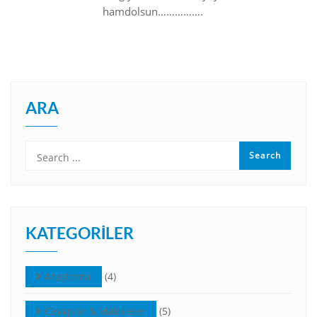
hamdolsun…………….
ARA
KATEGORILER
Araştırma
(4)
Cevaplar & Makaleler
(5)