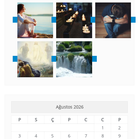
Ağustos 2026
P
S
Ç
P
C
C
P
1
2
3
4
5
6
7
8
9