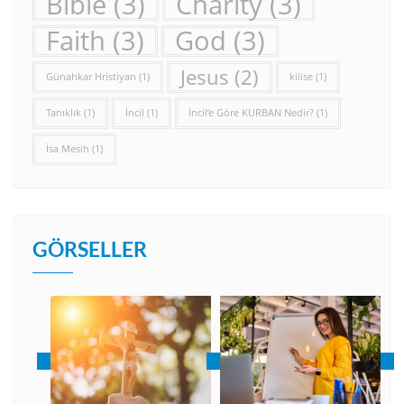
Bible
(3)
Charity
(3)
Faith
(3)
God
(3)
Jesus
(2)
Günahkar Hristiyan
(1)
kilise
(1)
Tanıklık
(1)
İncil
(1)
İncil’e Göre KURBAN Nedir?
(1)
İsa Mesih
(1)
GÖRSELLER