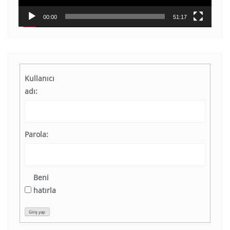
00:00
51:17
Kullanıcı
adı:
Parola:
Beni
hatırla
Giriş yap