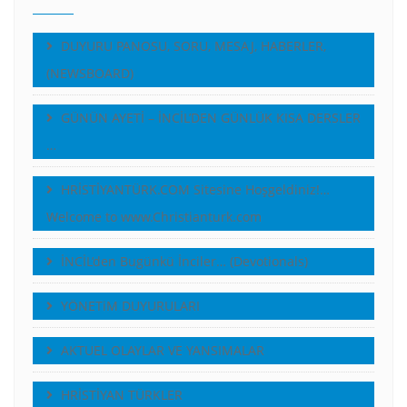
DUYURU PANOSU, SORU, MESAJ, HABERLER,
(NEWSBOARD)
GÜNÜN AYETİ – İNCİL’DEN GÜNLÜK KISA DERSLER
…
HRİSTİYANTÜRK.COM Sitesine Hoşgeldiniz!…
Welcome to www.Christianturk.com
İNCİL’den Bugünkü İnciler… (Devotionals)
YÖNETiM DUYURULARI
AKTUEL OLAYLAR VE YANSIMALAR
HRİSTİYAN TÜRKLER