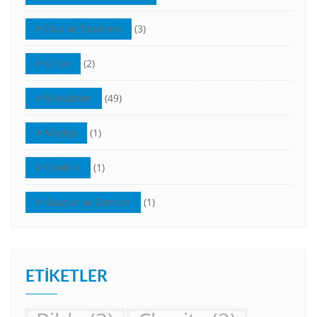
Dua ve Tapınma
(3)
Kilise
(2)
Makaleler
(49)
Medya
(1)
Tanıklık
(1)
Vaazlar ve Dersler
(1)
ETIKETLER