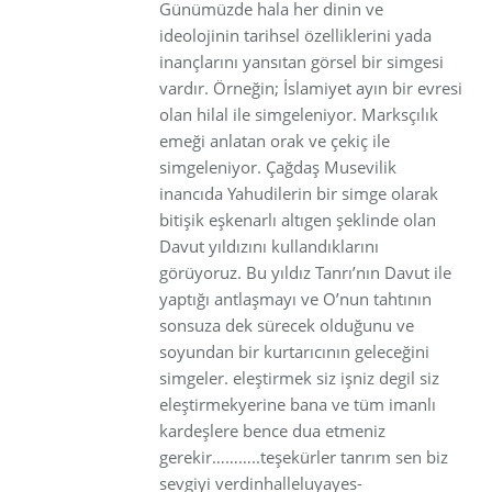
Günümüzde hala her dinin ve
ideolojinin tarihsel özelliklerini yada
inançlarını yansıtan görsel bir simgesi
vardır. Örneğin; İslamiyet ayın bir evresi
olan hilal ile simgeleniyor. Marksçılık
emeği anlatan orak ve çekiç ile
simgeleniyor. Çağdaş Musevilik
inancıda Yahudilerin bir simge olarak
bitişik eşkenarlı altıgen şeklinde olan
Davut yıldızını kullandıklarını
görüyoruz. Bu yıldız Tanrı’nın Davut ile
yaptığı antlaşmayı ve O’nun tahtının
sonsuza dek sürecek olduğunu ve
soyundan bir kurtarıcının geleceğini
simgeler. eleştirmek siz işniz degil siz
eleştirmekyerine bana ve tüm imanlı
kardeşlere bence dua etmeniz
gerekir………..teşekürler tanrım sen biz
sevgiyi verdinhalleluyayes-