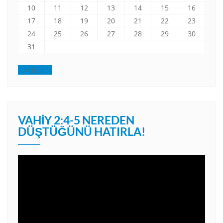
10
11
12
13
14
15
16
17
18
19
20
21
22
23
24
25
26
27
28
29
30
31
« Tem
VAHIY 2:4-5 NEREDEN
DÜŞTÜĞÜNÜ HATIRLA!
Video
oynatıcı