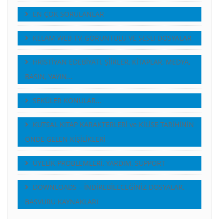
EN ÇOK SORULANLAR
KELAM WEB TV, GÖRÜNTÜLÜ VE SESLI DOSYALAR
HRİSTİYAN EDEBİYATI, ŞİİRLER, KİTAPLAR, MEDYA,
BASIN, YAYIN…
SEKÜLER KONULAR…
KUTSAL KITAP KARAKTERLERİ ve KİLİSE TARİHİNİN
ÖNDE GELEN KİŞİLİKLERİ
ÜYELİK PROBLEMLERİ, YARDIM, SUPPORT
DOWNLOADS – İNDİREBİLECEĞİNİZ DOSYALAR,
BASVURU KAYNAKLARI