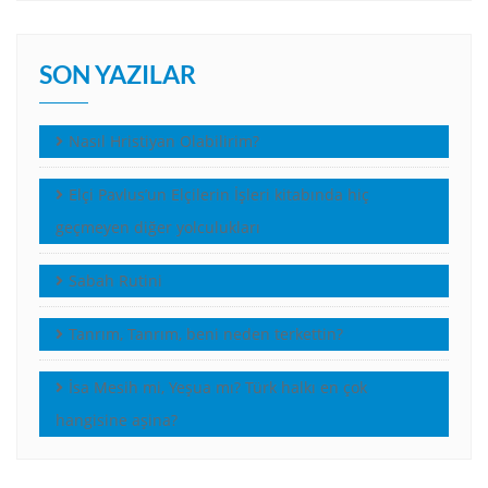
SON YAZILAR
Nasıl Hristiyan Olabilirim?
Elçi Pavlus’un Elçilerin İşleri kitabında hiç
geçmeyen diğer yolculukları
Sabah Rutini
Tanrım, Tanrım, beni neden terkettin?
İsa Mesih mi, Yeşua mı? Türk halkı en çok
hangisine aşina?