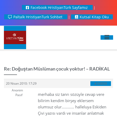
Facebook HristiyanTürk Sayfamız
Paltalk HristiyanTurk Sohbet
Kutsal Kitap Oku
Re: Doğuştan Müslüman çocuk yoktur! – RADİKAL
#34898
20 Nisan 2010: 17:29
Anonim
merhaba siz tanrı sözüyle cevap vere
Pasif
bilirim kendim birşey eklersem
olumsuz olur………… halleluya Eskiden
Çivi yazısı vardı ve insanlar anlatmak