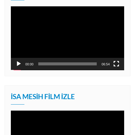
Video
oynatıcı
00:00
06:54
İSA MESIH FILM İZLE
Video
oynatıcı