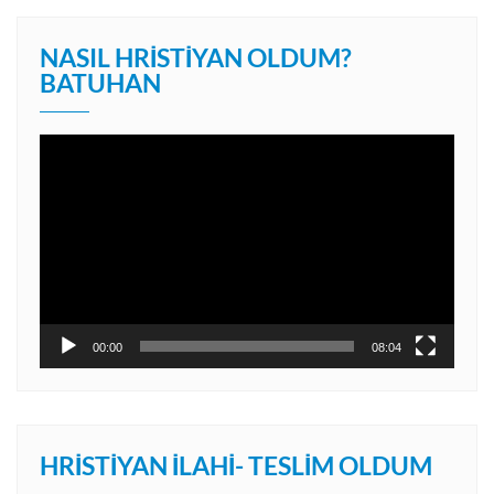
NASIL HRISTIYAN OLDUM?
BATUHAN
Video
oynatıcı
00:00
08:04
HRISTIYAN İLAHI- TESLIM OLDUM