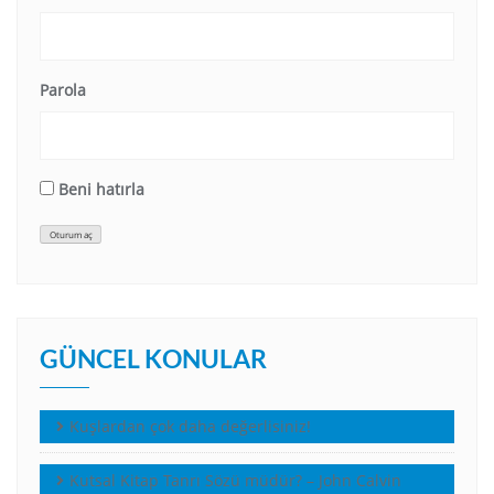
Parola
Beni hatırla
Oturum aç
GÜNCEL KONULAR
Kuşlardan çok daha değerlisiniz!
Kutsal Kitap Tanrı Sözü müdür? – John Calvin