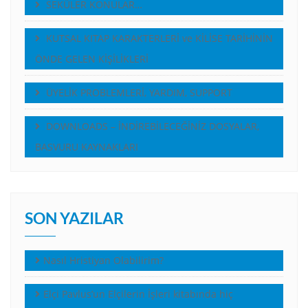
SEKÜLER KONULAR…
KUTSAL KITAP KARAKTERLERİ ve KİLİSE TARİHİNİN
ÖNDE GELEN KİŞİLİKLERİ
ÜYELİK PROBLEMLERİ, YARDIM, SUPPORT
DOWNLOADS – İNDİREBİLECEĞİNİZ DOSYALAR,
BASVURU KAYNAKLARI
SON YAZILAR
Nasıl Hristiyan Olabilirim?
Elçi Pavlus’un Elçilerin İşleri kitabında hiç