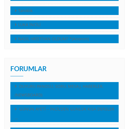
Tanıklık
LUKA İNCİLİ
NASIL HRİSTİYAN OLDUM? *(Anonim)
FORUMLAR
DUYURU PANOSU, SORU, MESAJ, HABERLER,
(NEWSBOARD)
GÜNÜN AYETİ – İNCİL’DEN GÜNLÜK KISA DERSLER
…