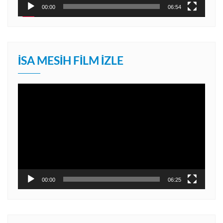
00:00
06:54
İSA MESIH FILM İZLE
Video
oynatıcı
00:00
06:25