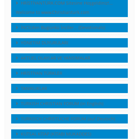
HRİSTİYANTÜRK.COM Sitesine Hoşgeldiniz!…
Welcome to www.Christianturk.com
İNCİL’den Bugünkü İnciler… (Devotionals)
YÖNETiM DUYURULARI
AKTUEL OLAYLAR VE YANSIMALAR
HRİSTİYAN TÜRKLER
TANIKLIKLAR
TURKISH CHRISTIAN FORUM (in English)
TURKISCH CHRISTLICHE FORUM (auf Deutsch)
KUTSAL KİTAP (KİTABI MUKADDES)