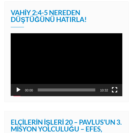
VAHIY 2:4-5 NEREDEN
DÜŞTÜĞÜNÜ HATIRLA!
Video
oynatıcı
00:00
10:32
ELÇILERIN İŞLERI 20 – PAVLUS’UN 3.
MISYON YOLCULUĞU – EFES,