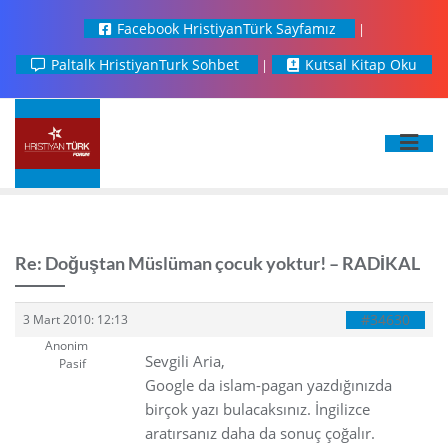
Facebook HristiyanTürk Sayfamız
Paltalk HristiyanTurk Sohbet
Kutsal Kitap Oku
Re: Doğuştan Müslüman çocuk yoktur! – RADİKAL
#34630
3 Mart 2010: 12:13
Anonim
Sevgili Aria,
Pasif
Google da islam-pagan yazdığınızda
birçok yazı bulacaksınız. İngilizce
aratırsanız daha da sonuç çoğalır.