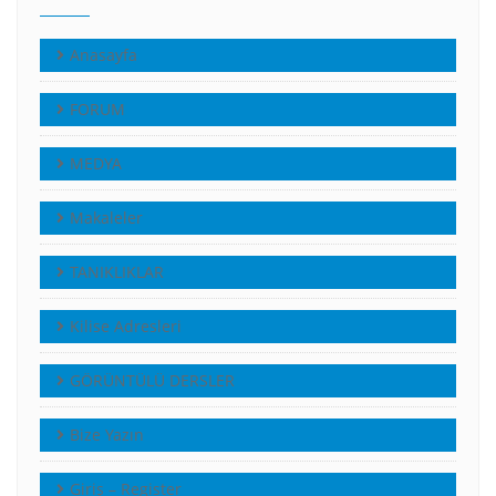
Anasayfa
FORUM
MEDYA
Makaleler
TANIKLIKLAR
Kilise Adresleri
GÖRÜNTÜLÜ DERSLER
Bize Yazın
Giriş – Register