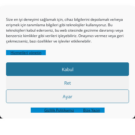
Size en iyi deneyimi sağlamak için, cihaz bilgilerini depolamak ve/veya
erişmek için tanımlama bilgileri gibi teknolojiler kullanıyoruz. Bu
teknolojileri kabul ederseniz, bu web sitesinde gezinme davranışı veya
benzersiz kimlikler gibi verileri işleyebiliriz. Onayınızı vermez veya geri
çekmezseniz, bazı özellikler ve işlevler etkilenebilir.
HAKKIMIZDA
Üyelik Kuralları
Bize Yazın
Gizlilik Politikamız
İncil’den Dersler
Hizmetleri yönetin
Makaleler
Online Kutsal Kitap
Video Öğrencilik Dersleri
Kabul
ABNSAT Türkiye – Canlı İzleyin
Ahuva Hizmetleri YouTube Sayfası
Hesap aç
Ret
Üye Girişi
Kayıt
Register
Ayar
Register
Paltalk Sohbet Odası
Üye Girişi
Gizlilik Politikamız
Bize Yazın
Copyright ©2026 hristiyanturk.com . All rights reserved.
WordPress
Powered by
&
Designed by
Bizberg Themes