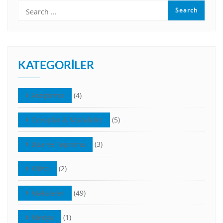
KATEGORILER
Araştırma
(4)
Cevaplar & Makaleler
(5)
Dua ve Tapınma
(3)
Kilise
(2)
Makaleler
(49)
Medya
(1)