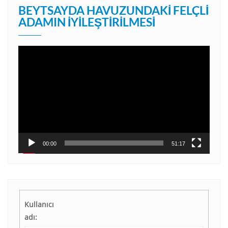
BEYTSAYDA HAVUZUNDAKI FELÇLI
ADAMIN İYILEŞTIRILMESI
Video
oynatıcı
00:00
51:17
Kullanıcı
adı: