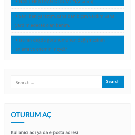
NASIL HRİSTİYAN OLDUM? *(Anonim)
Seni ben yarattım, sana ben biçim verdim.Sana
yardım edecek olan benim.
İsa’nın dağda görünümünün değişmesinin
anlamı ve önemini neydi?
OTURUM AÇ
Kullanıcı adı ya da e-posta adresi