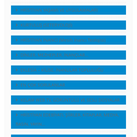
HRİSTİYAN YAŞAMI VE UYGULAMALARI
KURTULUŞ (SETERYOLOJİ)
HRİSTİYAN İNANCI (Mesih İnancı Teolojisi)
DİNLER, MEZHEPLER, İNANÇLAR…
EKLESİA – KİLİSE, İNANLILAR TOPLULUĞU
EN ÇOK SORULANLAR
KELAM WEB TV, GÖRÜNTÜLÜ VE SESLI DOSYALAR
HRİSTİYAN EDEBİYATI, ŞİİRLER, KİTAPLAR, MEDYA,
BASIN, YAYIN…