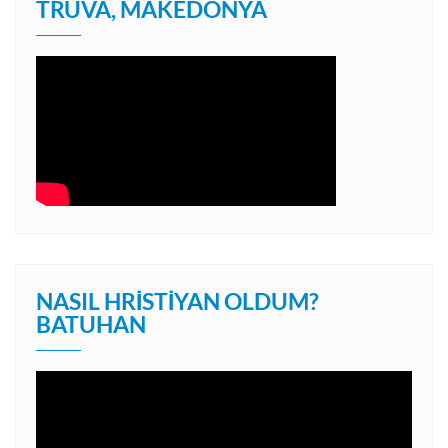
TRUVA, MAKEDONYA
NASIL HRISTIYAN OLDUM?
BATUHAN
Video
oynatıcı