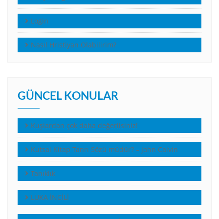
Login
Nasıl Hristiyan Olabilirim?
GÜNCEL KONULAR
Kuşlardan çok daha değerlisiniz!
Kutsal Kitap Tanrı Sözü müdür? – John Calvin
Tanıklık
LUKA İNCİLİ