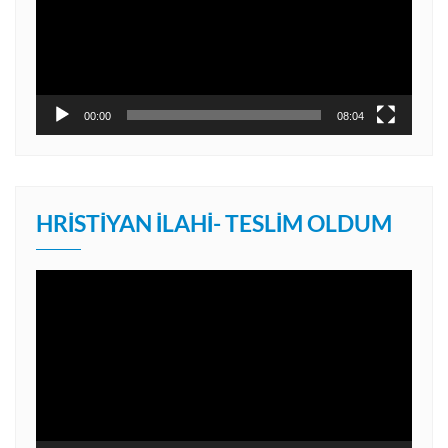
00:00
08:04
HRISTIYAN İLAHI- TESLIM OLDUM
Video
oynatıcı