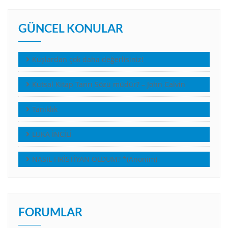
GÜNCEL KONULAR
Kuşlardan çok daha değerlisiniz!
Kutsal Kitap Tanrı Sözü müdür? – John Calvin
Tanıklık
LUKA İNCİLİ
NASIL HRİSTİYAN OLDUM? *(Anonim)
FORUMLAR