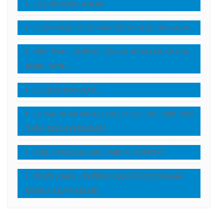
EN ÇOK SORULANLAR
KELAM WEB TV, GÖRÜNTÜLÜ VE SESLI DOSYALAR
HRİSTİYAN EDEBİYATI, ŞİİRLER, KİTAPLAR, MEDYA,
BASIN, YAYIN…
SEKÜLER KONULAR…
KUTSAL KITAP KARAKTERLERİ ve KİLİSE TARİHİNİN
ÖNDE GELEN KİŞİLİKLERİ
ÜYELİK PROBLEMLERİ, YARDIM, SUPPORT
DOWNLOADS – İNDİREBİLECEĞİNİZ DOSYALAR,
BASVURU KAYNAKLARI