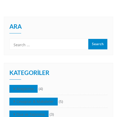
ARA
KATEGORILER
Araştırma
(4)
Cevaplar & Makaleler
(5)
Dua ve Tapınma
(3)