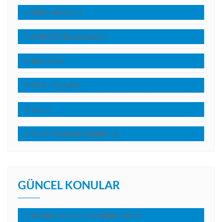
Kilise Adresleri
GÖRÜNTÜLÜ DERSLER
Bize Yazın
Giriş – Register
Login
Nasıl Hristiyan Olabilirim?
GÜNCEL KONULAR
Kuşlardan çok daha değerlisiniz!