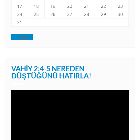
17
18
19
20
21
22
23
24
25
26
27
28
29
30
31
« Tem
VAHIY 2:4-5 NEREDEN
DÜŞTÜĞÜNÜ HATIRLA!
Video
oynatıcı