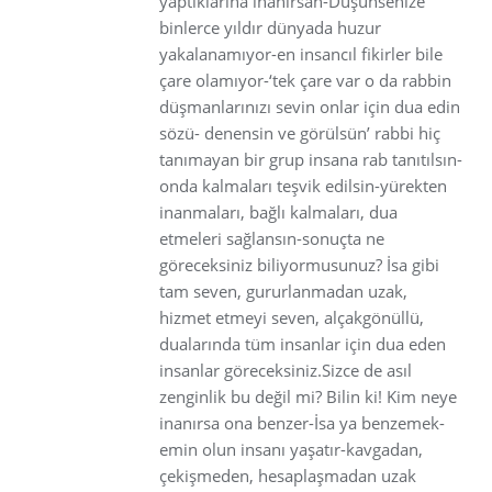
yaptıklarına inanırsan-Düşünsenize
binlerce yıldır dünyada huzur
yakalanamıyor-en insancıl fikirler bile
çare olamıyor-‘tek çare var o da rabbin
düşmanlarınızı sevin onlar için dua edin
sözü- denensin ve görülsün’ rabbi hiç
tanımayan bir grup insana rab tanıtılsın-
onda kalmaları teşvik edilsin-yürekten
inanmaları, bağlı kalmaları, dua
etmeleri sağlansın-sonuçta ne
göreceksiniz biliyormusunuz? İsa gibi
tam seven, gururlanmadan uzak,
hizmet etmeyi seven, alçakgönüllü,
dualarında tüm insanlar için dua eden
insanlar göreceksiniz.Sizce de asıl
zenginlik bu değil mi? Bilin ki! Kim neye
inanırsa ona benzer-İsa ya benzemek-
emin olun insanı yaşatır-kavgadan,
çekişmeden, hesaplaşmadan uzak