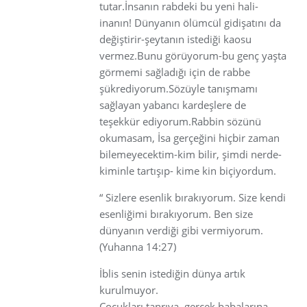
tutar.İnsanın rabdeki bu yeni hali-
inanın! Dünyanın ölümcül gidişatını da
değiştirir-şeytanın istediği kaosu
vermez.Bunu görüyorum-bu genç yaşta
görmemi sağladığı için de rabbe
şükrediyorum.Sözüyle tanışmamı
sağlayan yabancı kardeşlere de
teşekkür ediyorum.Rabbin sözünü
okumasam, İsa gerçeğini hiçbir zaman
bilemeyecektim-kim bilir, şimdi nerde-
kiminle tartışıp- kime kin biçiyordum.
“ Sizlere esenlik bırakıyorum. Size kendi
esenliğimi bırakıyorum. Ben size
dünyanın verdiği gibi vermiyorum.
(Yuhanna 14:27)
İblis senin istediğin dünya artık
kurulmuyor.
Çocukları tanrıya, gerçek babalarına