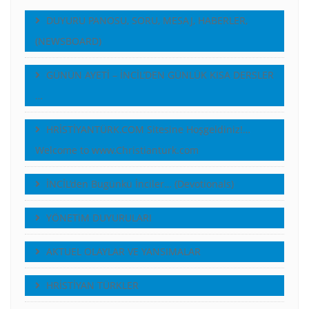
DUYURU PANOSU, SORU, MESAJ, HABERLER,
(NEWSBOARD)
GÜNÜN AYETİ – İNCİL’DEN GÜNLÜK KISA DERSLER
…
HRİSTİYANTÜRK.COM Sitesine Hoşgeldiniz!…
Welcome to www.Christianturk.com
İNCİL’den Bugünkü İnciler… (Devotionals)
YÖNETiM DUYURULARI
AKTUEL OLAYLAR VE YANSIMALAR
HRİSTİYAN TÜRKLER