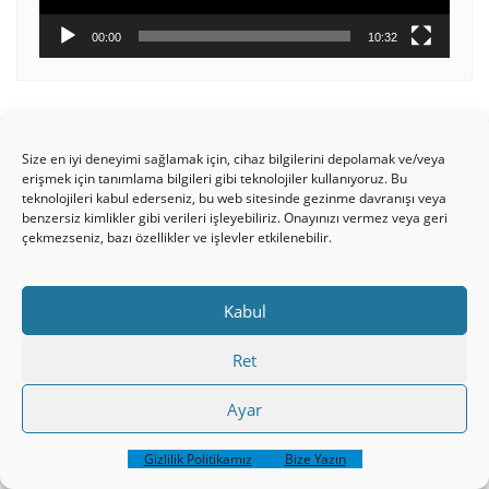
00:00
10:32
ELÇILERIN İŞLERI 20 – PAVLUS’UN 3.
Size en iyi deneyimi sağlamak için, cihaz bilgilerini depolamak ve/veya
MISYON YOLCULUĞU – EFES,
erişmek için tanımlama bilgileri gibi teknolojiler kullanıyoruz. Bu
TRUVA, MAKEDONYA
teknolojileri kabul ederseniz, bu web sitesinde gezinme davranışı veya
benzersiz kimlikler gibi verileri işleyebiliriz. Onayınızı vermez veya geri
çekmezseniz, bazı özellikler ve işlevler etkilenebilir.
Kabul
Ret
Ayar
Gizlilik Politikamız
Bize Yazın