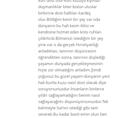
kurt dost olur-kurt kuzuya kıymaz-
düşmanlıklar biter-bütün uluslar
birbirine dost-halkları kardeş
olur.Bildiğim kesin bir şey var oda
dünyanın bu hali kesin iblisi ve
kendisine hizmet eden kötü ruhları
çıldırtırdı.Bilmenizi istediğim bir şey
yine var o da-gerçek Hıristiyanlığı
anladıktan, tanrının düşüncesini
öğrendikten sonra, tanrının düşlediği
yaşamın dünyada gerçekleşmesinin
hiçte zor olmadığını anladım.Şimdi
çoğunuz bu güzel yaşam-dünyanın yeni
hali-kurtla kuzu nasıl dost olacak diye
soruyorsunuzdur.İnsanların binlerce
yıldır sağlayamadığını benim nasıl
sağlayacağımı düşünüyorsunuzdur.Tek
kelimeyle İsa’nın istediği gibi tam
severek.Bu kadar basit-emin olun ben