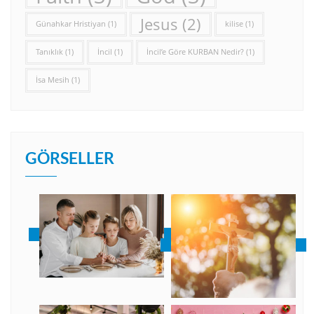
Jesus
(2)
Günahkar Hristiyan
(1)
kilise
(1)
Tanıklık
(1)
İncil
(1)
İncil’e Göre KURBAN Nedir?
(1)
İsa Mesih
(1)
GÖRSELLER