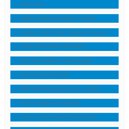
TANIKLIKLAR
TURKISH CHRISTIAN FORUM (in English)
TURKISCH CHRISTLICHE FORUM (auf Deutsch)
KUTSAL KİTAP (KİTABI MUKADDES)
HRİSTİYAN YAŞAMI VE UYGULAMALARI
KURTULUŞ (SETERYOLOJİ)
HRİSTİYAN İNANCI (Mesih İnancı Teolojisi)
DİNLER, MEZHEPLER, İNANÇLAR…
EKLESİA – KİLİSE, İNANLILAR TOPLULUĞU