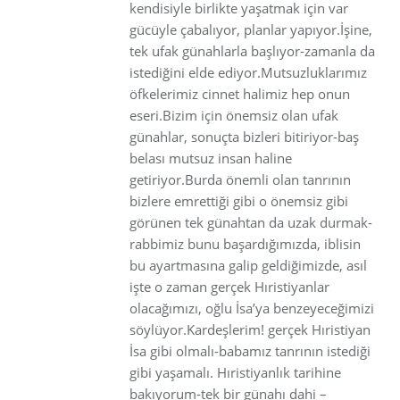
kendisiyle birlikte yaşatmak için var
gücüyle çabalıyor, planlar yapıyor.İşine,
tek ufak günahlarla başlıyor-zamanla da
istediğini elde ediyor.Mutsuzluklarımız
öfkelerimiz cinnet halimiz hep onun
eseri.Bizim için önemsiz olan ufak
günahlar, sonuçta bizleri bitiriyor-baş
belası mutsuz insan haline
getiriyor.Burda önemli olan tanrının
bizlere emrettiği gibi o önemsiz gibi
görünen tek günahtan da uzak durmak-
rabbimiz bunu başardığımızda, iblisin
bu ayartmasına galip geldiğimizde, asıl
işte o zaman gerçek Hıristiyanlar
olacağımızı, oğlu İsa’ya benzeyeceğimizi
söylüyor.Kardeşlerim! gerçek Hıristiyan
İsa gibi olmalı-babamız tanrının istediği
gibi yaşamalı. Hıristiyanlık tarihine
bakıyorum-tek bir günahı dahi –