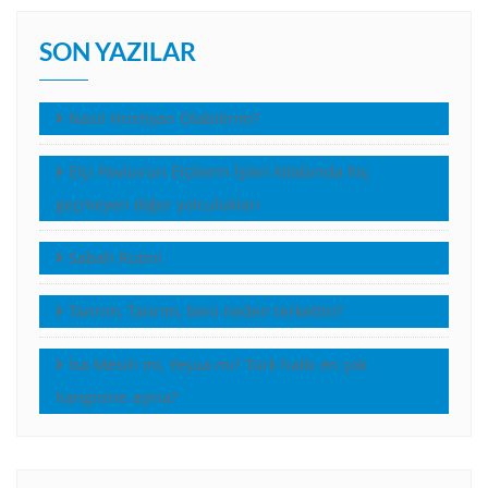
SON YAZILAR
Nasıl Hristiyan Olabilirim?
Elçi Pavlus’un Elçilerin İşleri kitabında hiç
geçmeyen diğer yolculukları
Sabah Rutini
Tanrım, Tanrım, beni neden terkettin?
İsa Mesih mi, Yeşua mı? Türk halkı en çok
hangisine aşina?