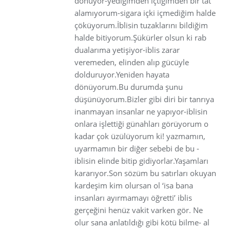
dönüyor-yediğimden içtiğimden bir tat
alamıyorum-sigara içki içmediğim halde
çöküyorum.İblisin tuzaklarını bildiğim
halde bitiyorum.Şükürler olsun ki rab
dualarıma yetişiyor-iblis zarar
veremeden, elinden alıp gücüyle
dolduruyor.Yeniden hayata
dönüyorum.Bu durumda şunu
düşünüyorum.Bizler gibi diri bir tanrıya
inanmayan insanlar ne yapıyor-iblisin
onlara işlettiği günahları görüyorum o
kadar çok üzülüyorum ki! yazmamın,
uyarmamın bir diğer sebebi de bu -
iblisin elinde bitip gidiyorlar.Yaşamları
kararıyor.Son sözüm bu satırları okuyan
kardeşim kim olursan ol ‘isa bana
insanları ayırmamayı öğretti’ iblis
gerçeğini henüz vakit varken gör. Ne
olur sana anlatıldığı gibi kötü bilme- al