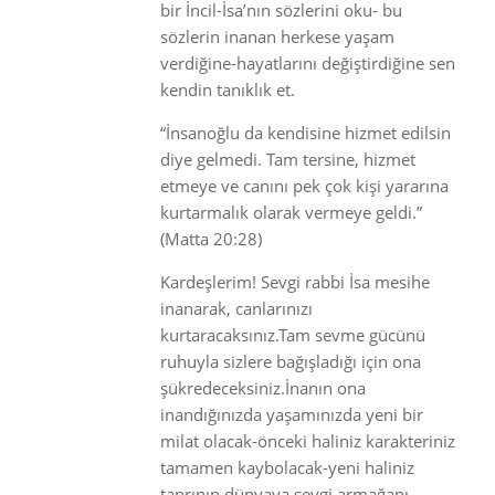
bir İncil-İsa’nın sözlerini oku- bu
sözlerin inanan herkese yaşam
verdiğine-hayatlarını değiştirdiğine sen
kendin tanıklık et.
“İnsanoğlu da kendisine hizmet edilsin
diye gelmedi. Tam tersine, hizmet
etmeye ve canını pek çok kişi yararına
kurtarmalık olarak vermeye geldi.”
(Matta 20:28)
Kardeşlerim! Sevgi rabbi İsa mesihe
inanarak, canlarınızı
kurtaracaksınız.Tam sevme gücünü
ruhuyla sizlere bağışladığı için ona
şükredeceksiniz.İnanın ona
inandığınızda yaşamınızda yeni bir
milat olacak-önceki haliniz karakteriniz
tamamen kaybolacak-yeni haliniz
tanrının dünyaya sevgi armağanı