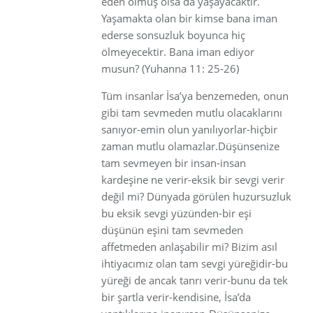
eden ölmüş olsa da yaşayacaktır.
Yaşamakta olan bir kimse bana iman
ederse sonsuzluk boyunca hiç
ölmeyecektir. Bana iman ediyor
musun? (Yuhanna 11: 25-26)
Tüm insanlar İsa’ya benzemeden, onun
gibi tam sevmeden mutlu olacaklarını
sanıyor-emin olun yanılıyorlar-hiçbir
zaman mutlu olamazlar.Düşünsenize
tam sevmeyen bir insan-insan
kardeşine ne verir-eksik bir sevgi verir
değil mi? Dünyada görülen huzursuzluk
bu eksik sevgi yüzünden-bir eşi
düşünün eşini tam sevmeden
affetmeden anlaşabilir mi? Bizim asıl
ihtiyacımız olan tam sevgi yüreğidir-bu
yüreği de ancak tanrı verir-bunu da tek
bir şartla verir-kendisine, İsa’da