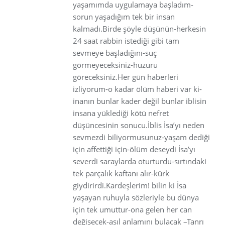
yaşamımda uygulamaya başladım-
sorun yaşadığım tek bir insan
kalmadı.Birde şöyle düşünün-herkesin
24 saat rabbin istediği gibi tam
sevmeye başladığını-suç
görmeyeceksiniz-huzuru
göreceksiniz.Her gün haberleri
izliyorum-o kadar ölüm haberi var ki-
inanın bunlar kader değil bunlar iblisin
insana yüklediği kötü nefret
düşüncesinin sonucu.İblis İsa’yı neden
sevmezdi biliyormusunuz-yaşam dediği
için affettiği için-ölüm deseydi İsa’yı
severdi saraylarda oturturdu-sırtındaki
tek parçalık kaftanı alır-kürk
giydirirdi.Kardeşlerim! bilin ki İsa
yaşayan ruhuyla sözleriyle bu dünya
için tek umuttur-ona gelen her can
değişecek-asıl anlamını bulacak –Tanrı