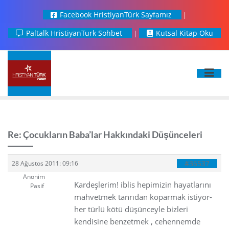
Facebook HristiyanTürk Sayfamız
Paltalk HristiyanTurk Sohbet
Kutsal Kitap Oku
Re: Çocukların Baba’lar Hakkındaki Düşünceleri
#36537
28 Ağustos 2011: 09:16
Anonim
Kardeşlerim! iblis hepimizin hayatlarını
Pasif
mahvetmek tanrıdan koparmak istiyor-
her türlü kötü düşünceyle bizleri
kendisine benzetmek , cehennemde