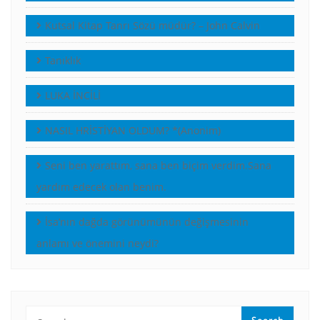
Kutsal Kitap Tanrı Sözü müdür? – John Calvin
Tanıklık
LUKA İNCİLİ
NASIL HRİSTİYAN OLDUM? *(Anonim)
Seni ben yarattım, sana ben biçim verdim.Sana
yardım edecek olan benim.
İsa’nın dağda görünümünün değişmesinin
anlamı ve önemini neydi?