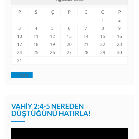
P
S
Ç
P
C
C
P
1
2
3
4
5
6
7
8
9
10
11
12
13
14
15
16
17
18
19
20
21
22
23
24
25
26
27
28
29
30
31
« Tem
VAHIY 2:4-5 NEREDEN
DÜŞTÜĞÜNÜ HATIRLA!
Video