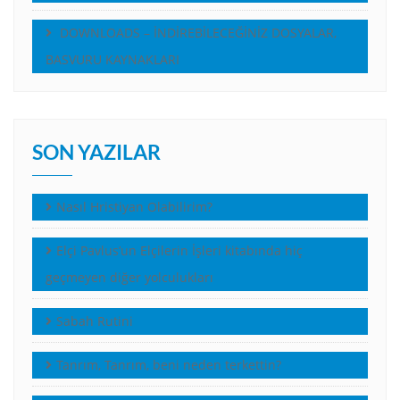
DOWNLOADS – İNDİREBİLECEĞİNİZ DOSYALAR,
BASVURU KAYNAKLARI
SON YAZILAR
Nasıl Hristiyan Olabilirim?
Elçi Pavlus’un Elçilerin İşleri kitabında hiç
geçmeyen diğer yolculukları
Sabah Rutini
Tanrım, Tanrım, beni neden terkettin?