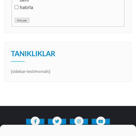
hatırla
Giriş yap
TANIKLIKLAR
[sidebar-testimonials]
HAKKIMIZDA
Üyelik Kuralları
Bize Yazın