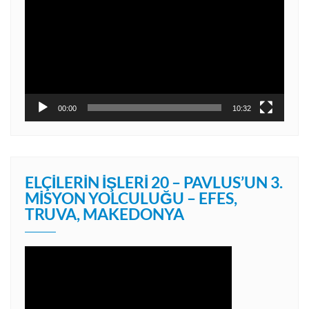
oynatıcı
00:00
10:32
ELÇILERIN İŞLERI 20 – PAVLUS’UN 3.
MISYON YOLCULUĞU – EFES,
TRUVA, MAKEDONYA