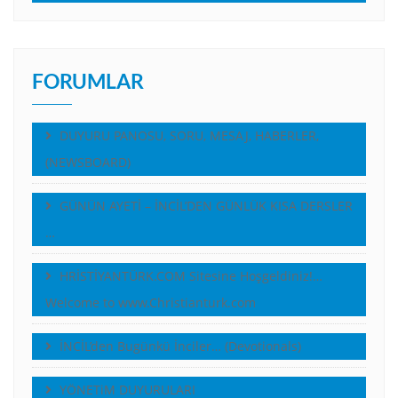
FORUMLAR
DUYURU PANOSU, SORU, MESAJ, HABERLER,
(NEWSBOARD)
GÜNÜN AYETİ – İNCİL’DEN GÜNLÜK KISA DERSLER
…
HRİSTİYANTÜRK.COM Sitesine Hoşgeldiniz!…
Welcome to www.Christianturk.com
İNCİL’den Bugünkü İnciler… (Devotionals)
YÖNETiM DUYURULARI