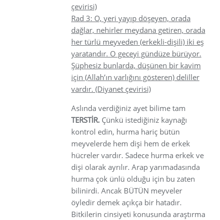
çevirisi)
Rad 3: O, yeri yayıp döşeyen, orada
dağlar, nehirler meydana getiren, orada
her türlü meyveden (erkekli-dişili) iki eş
yaratandır. O geceyi gündüze bürüyor.
Şüphesiz bunlarda, düşünen bir kavim
için (Allah’ın varlığını gösteren) deliller
vardır. (Diyanet çevirisi)
Aslında verdiğiniz ayet bilime tam
TERSTİR.
Çünkü istediğiniz kaynağı
kontrol edin, hurma hariç bütün
meyvelerde hem dişi hem de erkek
hücreler vardır. Sadece hurma erkek ve
dişi olarak ayrılır. Arap yarımadasında
hurma çok ünlü olduğu için bu zaten
bilinirdi. Ancak BÜTÜN meyveler
öyledir demek açıkça bir hatadır.
Bitkilerin cinsiyeti konusunda araştırma