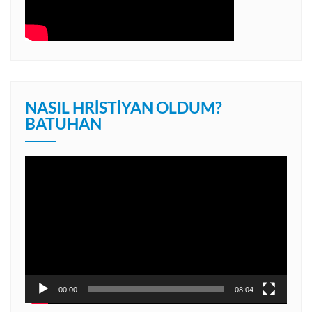
NASIL HRISTIYAN OLDUM?
BATUHAN
Video
oynatıcı
00:00
08:04