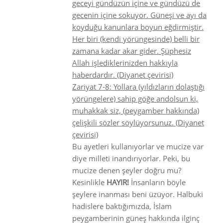
geceyi gündüzün içine ve gündüzü de
gecenin içine sokuyor. Güneşi ve ayı da
koyduğu kanunlara boyun eğdirmiştir.
Her biri (kendi yörüngesinde) belli bir
zamana kadar akar gider. Şüphesiz
Allah işlediklerinizden hakkıyla
haberdardır. (Diyanet çevirisi)
Zariyat 7-8: Yollara (yıldızların dolaştığı
yörüngelere) sahip göğe andolsun ki,
muhakkak siz, (peygamber hakkında)
çelişkili sözler söylüyorsunuz. (Diyanet
çevirisi)
Bu ayetleri kullanıyorlar ve mucize var
diye milleti inandırıyorlar. Peki, bu
mucize denen şeyler doğru mu?
Kesinlikle
HAYIR!
İnsanların böyle
şeylere inanması beni üzüyor. Halbuki
hadislere baktığımızda, İslam
peygamberinin güneş hakkında ilginç