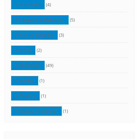
Araştırma
(4)
Cevaplar & Makaleler
(5)
Dua ve Tapınma
(3)
Kilise
(2)
Makaleler
(49)
Medya
(1)
Tanıklık
(1)
Vaazlar ve Dersler
(1)