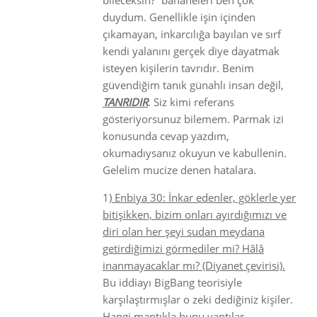
duydum. Genellikle işin içinden
çıkamayan, inkarcılığa bayılan ve sırf
kendi yalanını gerçek diye dayatmak
isteyen kişilerin tavrıdır. Benim
güvendiğim tanık günahlı insan değil,
TANRIDIR
. Siz kimi referans
gösteriyorsunuz bilemem. Parmak izi
konusunda cevap yazdım,
okumadıysanız okuyun ve kabullenin.
Gelelim mucize denen hatalara.
1)
Enbiya 30: İnkar edenler, göklerle yer
bitişikken, bizim onları ayırdığımızı ve
diri olan her şeyi sudan meydana
getirdiğimizi görmediler mi? Hâlâ
inanmayacaklar mı? (Diyanet çevirisi).
Bu iddiayı BigBang teorisiyle
karşılaştırmışlar o zeki dediğiniz kişiler.
Hangi mantıkla bunu yaptılar