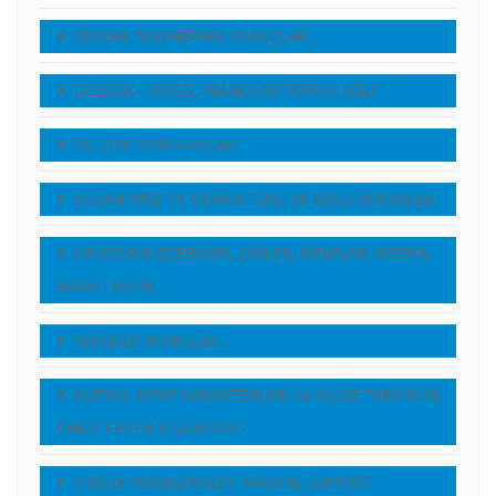
DİNLER, MEZHEPLER, İNANÇLAR…
EKLESİA – KİLİSE, İNANLILAR TOPLULUĞU
EN ÇOK SORULANLAR
KELAM WEB TV, GÖRÜNTÜLÜ VE SESLI DOSYALAR
HRİSTİYAN EDEBİYATI, ŞİİRLER, KİTAPLAR, MEDYA,
BASIN, YAYIN…
SEKÜLER KONULAR…
KUTSAL KITAP KARAKTERLERİ ve KİLİSE TARİHİNİN
ÖNDE GELEN KİŞİLİKLERİ
ÜYELİK PROBLEMLERİ, YARDIM, SUPPORT