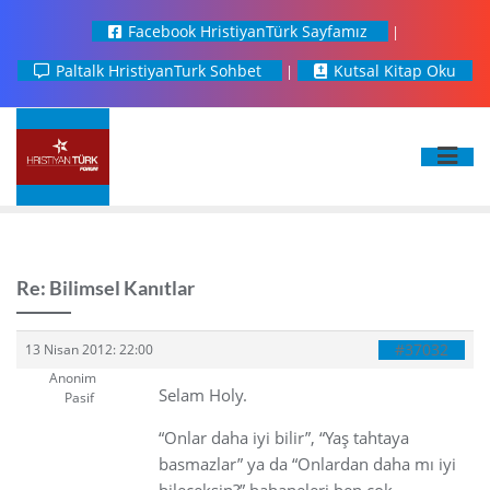
Facebook HristiyanTürk Sayfamız
Paltalk HristiyanTurk Sohbet
Kutsal Kitap Oku
Re: Bilimsel Kanıtlar
#37032
13 Nisan 2012: 22:00
Anonim
Selam Holy.
Pasif
“Onlar daha iyi bilir”, “Yaş tahtaya
basmazlar” ya da “Onlardan daha mı iyi
bileceksin?” bahaneleri ben çok