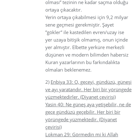
olması” tezinin ne kadar saçma olduğu
ortaya çıkacaktır.
Yerin ortaya çıkabilmesi için 9,2 milyar
sene geçmesi gerekmiştir. Şayet
”gökler” ile kastedilen evren/uzay ise
yer uzaya bitişik olmamış, onun içinde
yer almıştır. Elbette yerküre merkezli
düşünen ve modern bilimden habersiz
Kuran yazarlarının bu farkındalıkta
olmaları beklenemez.
2)
Enbiya 33: O, geceyi, gündüzü, güneşi
ve ayı yaratandır. Her biri bir yörüngede
yüzmektedirler. (Diyanet çevirisi)
Yasin 40: Ne güneş aya yetişebilir, ne de
gece gündüzü geçebilir. Her biri bir
yörüngede yüzmektedir. (Diyanet
çevirisi)
Lokman 29: Görmedin mi ki Allah