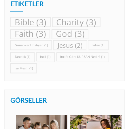
ETIKETLER
Bible
(3)
Charity
(3)
Faith
(3)
God
(3)
Jesus
(2)
Günahkar Hristiyan
(1)
kilise
(1)
Tanıklık
(1)
İncil
(1)
İncil’e Göre KURBAN Nedir?
(1)
İsa Mesih
(1)
GÖRSELLER