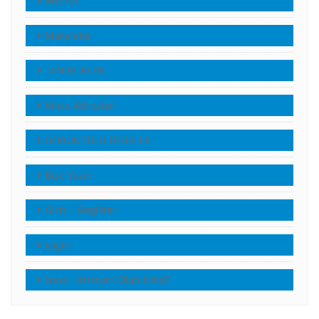
MEDYA
Makaleler
TANIKLIKLAR
Kilise Adresleri
GÖRÜNTÜLÜ DERSLER
Bize Yazın
Giriş – Register
Login
Nasıl Hristiyan Olabilirim?