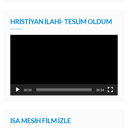
HRISTIYAN İLAHI- TESLIM OLDUM
Video
oynatıcı
00:00
06:54
İSA MESIH FILM İZLE