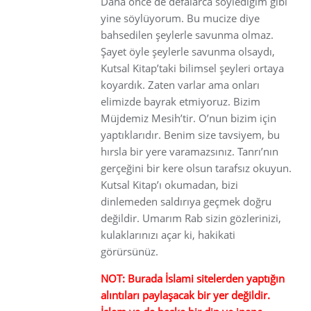
Daha önce de defalarca söylediğim gibi
yine söylüyorum. Bu mucize diye
bahsedilen şeylerle savunma olmaz.
Şayet öyle şeylerle savunma olsaydı,
Kutsal Kitap’taki bilimsel şeyleri ortaya
koyardık. Zaten varlar ama onları
elimizde bayrak etmiyoruz. Bizim
Müjdemiz Mesih’tir. O’nun bizim için
yaptıklarıdır. Benim size tavsiyem, bu
hırsla bir yere varamazsınız. Tanrı’nın
gerçeğini bir kere olsun tarafsız okuyun.
Kutsal Kitap’ı okumadan, bizi
dinlemeden saldırıya geçmek doğru
değildir. Umarım Rab sizin gözlerinizi,
kulaklarınızı açar ki, hakikati
görürsünüz.
NOT: Burada İslami sitelerden yaptığın
alıntıları paylaşacak bir yer değildir.