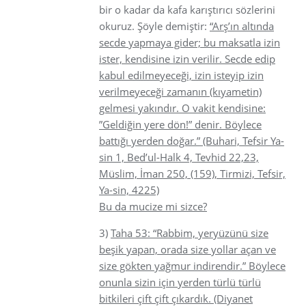
bir o kadar da kafa karıştırıcı sözlerini
okuruz. Şöyle demiştir:
“Arş’ın altında
secde yapmaya gider; bu maksatla izin
ister, kendisine izin verilir. Secde edip
kabul edilmeyeceği, izin isteyip izin
verilmeyeceği zamanın (kıyametin)
gelmesi yakındır. O vakit kendisine:
”Geldiğin yere dön!” denir. Böylece
battığı yerden doğar.” (Buhari, Tefsir Ya-
sin 1, Bed’ul-Halk 4, Tevhid 22,23,
Müslim, İman 250, (159), Tirmizi, Tefsir,
Ya-sin, 4225)
Bu da mucize mi sizce?
3)
Taha 53: “Rabbim, yeryüzünü size
beşik yapan, orada size yollar açan ve
size gökten yağmur indirendir.” Böylece
onunla sizin için yerden türlü türlü
bitkileri çift çift çıkardık. (Diyanet