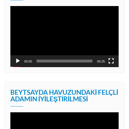
Video
oynatıcı
00:00
06:25
BEYTSAYDA HAVUZUNDAKI FELÇLI
ADAMIN İYILEŞTIRILMESI
Video
oynatıcı