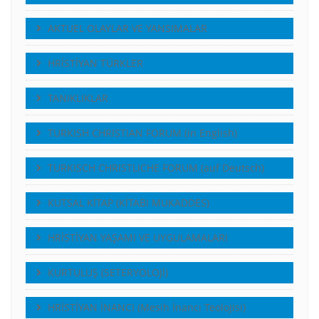
AKTUEL OLAYLAR VE YANSIMALAR
HRİSTİYAN TÜRKLER
TANIKLIKLAR
TURKISH CHRISTIAN FORUM (in English)
TURKISCH CHRISTLICHE FORUM (auf Deutsch)
KUTSAL KİTAP (KİTABI MUKADDES)
HRİSTİYAN YAŞAMI VE UYGULAMALARI
KURTULUŞ (SETERYOLOJİ)
HRİSTİYAN İNANCI (Mesih İnancı Teolojisi)