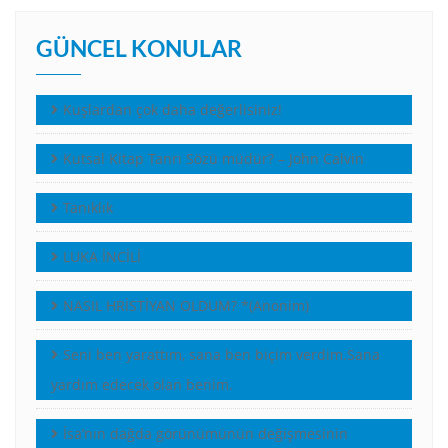
GÜNCEL KONULAR
Kuşlardan çok daha değerlisiniz!
Kutsal Kitap Tanrı Sözü müdür? – John Calvin
Tanıklık
LUKA İNCİLİ
NASIL HRİSTİYAN OLDUM? *(Anonim)
Seni ben yarattım, sana ben biçim verdim.Sana
yardım edecek olan benim.
İsa’nın dağda görünümünün değişmesinin