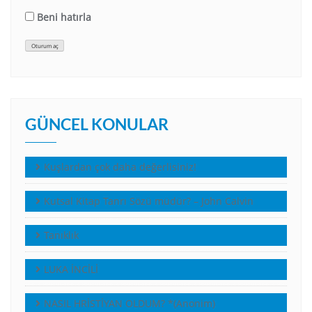
Beni hatırla
Oturum aç
GÜNCEL KONULAR
Kuşlardan çok daha değerlisiniz!
Kutsal Kitap Tanrı Sözü müdür? – John Calvin
Tanıklık
LUKA İNCİLİ
NASIL HRİSTİYAN OLDUM? *(Anonim)