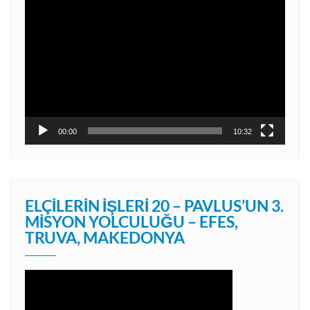
Video
oynatıcı
00:00
10:32
ELÇILERIN İŞLERI 20 – PAVLUS’UN 3.
MISYON YOLCULUĞU – EFES,
TRUVA, MAKEDONYA