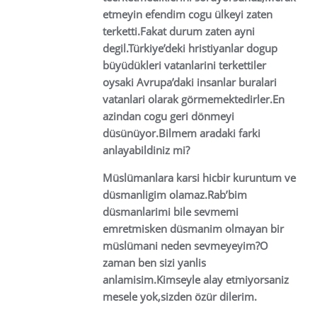
etmeyin efendim cogu ülkeyi zaten
terketti.Fakat durum zaten ayni
degil.Türkiye’deki hristiyanlar dogup
büyüdükleri vatanlarini terkettiler
oysaki Avrupa’daki insanlar buralari
vatanlari olarak görmemektedirler.En
azindan cogu geri dönmeyi
düsünüyor.Bilmem aradaki farki
anlayabildiniz mi?
Müslümanlara karsi hicbir kuruntum ve
düsmanligim olamaz.Rab’bim
düsmanlarimi bile sevmemi
emretmisken düsmanim olmayan bir
müslümani neden sevmeyeyim?O
zaman ben sizi yanlis
anlamisim.Kimseyle alay etmiyorsaniz
mesele yok,sizden özür dilerim.