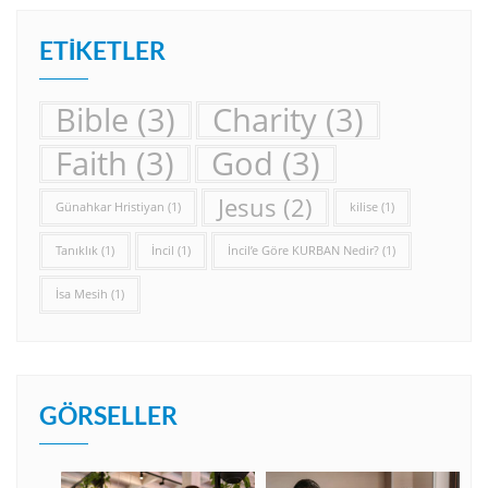
ETIKETLER
Bible
(3)
Charity
(3)
Faith
(3)
God
(3)
Jesus
(2)
Günahkar Hristiyan
(1)
kilise
(1)
Tanıklık
(1)
İncil
(1)
İncil’e Göre KURBAN Nedir?
(1)
İsa Mesih
(1)
GÖRSELLER