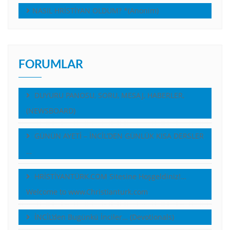
NASIL HRİSTİYAN OLDUM? *(Anonim)
FORUMLAR
DUYURU PANOSU, SORU, MESAJ, HABERLER,
(NEWSBOARD)
GÜNÜN AYETİ – İNCİL’DEN GÜNLÜK KISA DERSLER
…
HRİSTİYANTÜRK.COM Sitesine Hoşgeldiniz!…
Welcome to www.Christianturk.com
İNCİL’den Bugünkü İnciler… (Devotionals)