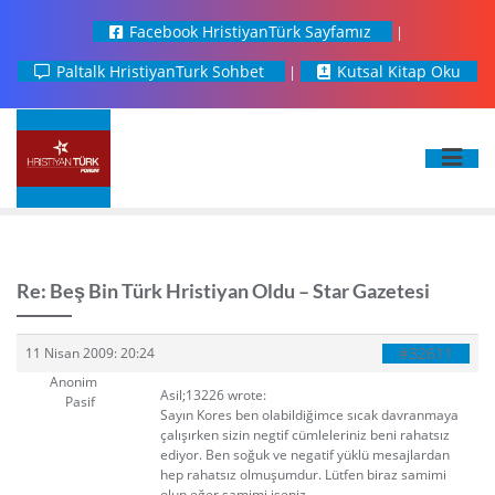
Facebook HristiyanTürk Sayfamız
Paltalk HristiyanTurk Sohbet
Kutsal Kitap Oku
Re: Beş Bin Türk Hristiyan Oldu – Star Gazetesi
#32611
11 Nisan 2009: 20:24
Anonim
Asil;13226 wrote:
Pasif
Sayın Kores ben olabildiğimce sıcak davranmaya
çalışırken sizin negtif cümleleriniz beni rahatsız
ediyor. Ben soğuk ve negatif yüklü mesajlardan
hep rahatsız olmuşumdur. Lütfen biraz samimi
olun eğer samimi iseniz.