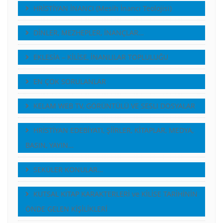
HRİSTİYAN İNANCI (Mesih İnancı Teolojisi)
DİNLER, MEZHEPLER, İNANÇLAR…
EKLESİA – KİLİSE, İNANLILAR TOPLULUĞU
EN ÇOK SORULANLAR
KELAM WEB TV, GÖRÜNTÜLÜ VE SESLI DOSYALAR
HRİSTİYAN EDEBİYATI, ŞİİRLER, KİTAPLAR, MEDYA,
BASIN, YAYIN…
SEKÜLER KONULAR…
KUTSAL KITAP KARAKTERLERİ ve KİLİSE TARİHİNİN
ÖNDE GELEN KİŞİLİKLERİ