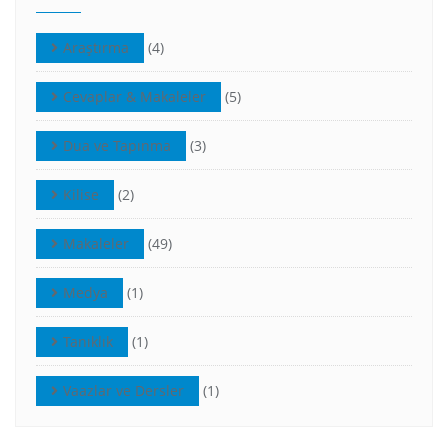
Araştırma
(4)
Cevaplar & Makaleler
(5)
Dua ve Tapınma
(3)
Kilise
(2)
Makaleler
(49)
Medya
(1)
Tanıklık
(1)
Vaazlar ve Dersler
(1)