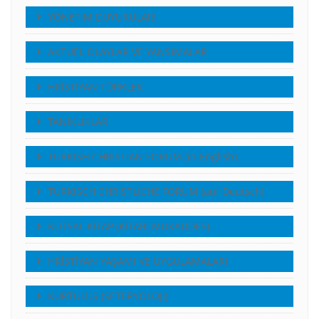
YÖNETiM DUYURULARI
AKTUEL OLAYLAR VE YANSIMALAR
HRİSTİYAN TÜRKLER
TANIKLIKLAR
TURKISH CHRISTIAN FORUM (in English)
TURKISCH CHRISTLICHE FORUM (auf Deutsch)
KUTSAL KİTAP (KİTABI MUKADDES)
HRİSTİYAN YAŞAMI VE UYGULAMALARI
KURTULUŞ (SETERYOLOJİ)