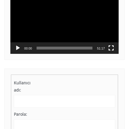
oynatıcı
00:00
51:17
Kullanıcı
adı:
Parola: