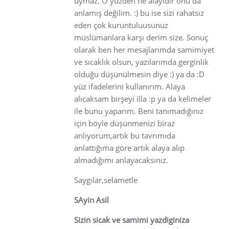
uymaz. O yüzden ne alayıdır onu da
anlamış değilim. :) bu ise sizi rahatsız
eden çok kuruntuluusunuz
müslümanlara karşı derim size. Sonuç
olarak ben her mesajlarımda samimiyet
ve sıcaklık olsun, yazılarımda gerginlik
olduğu düşünülmesin diye :) ya da :D
yüz ifadelerini kullanırım. Alaya
alıcaksam birşeyi illa :p ya da kelimeler
ile bunu yaparım. Beni tanımadığınız
için böyle düşünmenizi biraz
anlıyorum,artık bu tavrımıda
anlattığıma göre artık alaya alıp
almadığımı anlayacaksınız.
Saygılar,selametle
SAyin Asil
Sizin sicak ve samimi yazdiginiza