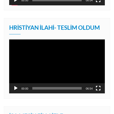
00:00
08:04
HRISTIYAN İLAHI- TESLIM OLDUM
Video
oynatıcı
00:00
06:54