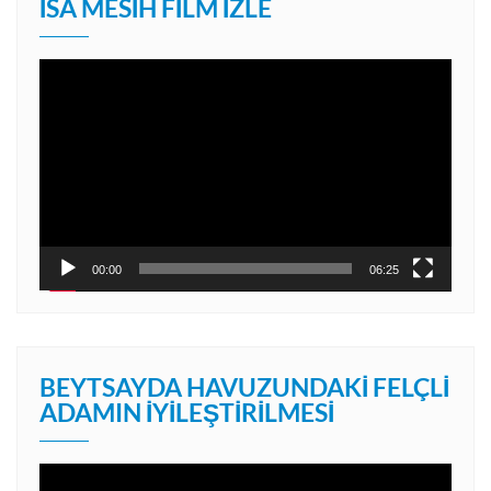
İSA MESIH FILM İZLE
Video
oynatıcı
00:00
06:25
BEYTSAYDA HAVUZUNDAKI FELÇLI
ADAMIN İYILEŞTIRILMESI
Video