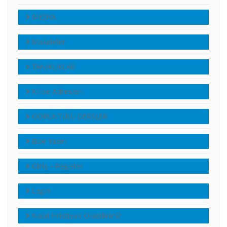
MEDYA
Makaleler
TANIKLIKLAR
Kilise Adresleri
GÖRÜNTÜLÜ DERSLER
Bize Yazın
Giriş – Register
Login
Nasıl Hristiyan Olabilirim?