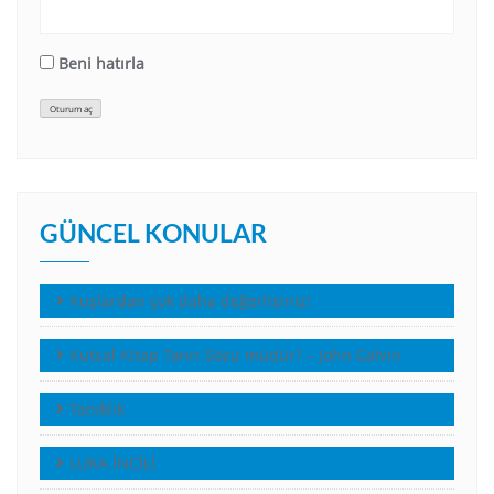
Beni hatırla
Oturum aç
GÜNCEL KONULAR
Kuşlardan çok daha değerlisiniz!
Kutsal Kitap Tanrı Sözü müdür? – John Calvin
Tanıklık
LUKA İNCİLİ