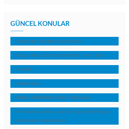
GÜNCEL KONULAR
Kuşlardan çok daha değerlisiniz!
Kutsal Kitap Tanrı Sözü müdür? – John Calvin
Tanıklık
LUKA İNCİLİ
NASIL HRİSTİYAN OLDUM? *(Anonim)
Seni ben yarattım, sana ben biçim verdim.Sana
yardım edecek olan benim.