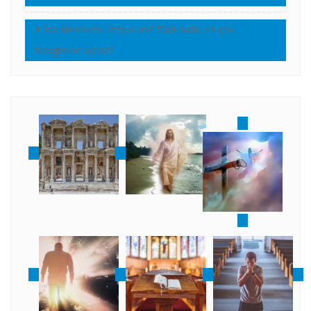
İsa Mesih mi, Yeşua mı? Türk halkı en çok
hangisine aşina?