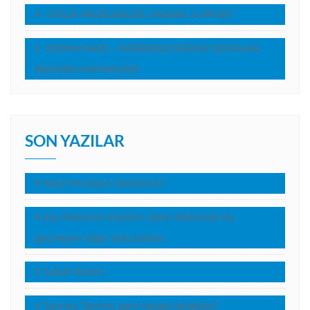
ÜYELİK PROBLEMLERİ, YARDIM, SUPPORT
DOWNLOADS – İNDİREBİLECEĞİNİZ DOSYALAR,
BASVURU KAYNAKLARI
SON YAZILAR
Nasıl Hristiyan Olabilirim?
Elçi Pavlus’un Elçilerin İşleri kitabında hiç
geçmeyen diğer yolculukları
Sabah Rutini
Tanrım, Tanrım, beni neden terkettin?