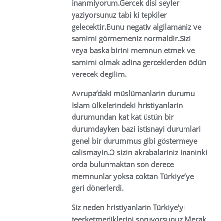
inanmiyorum.Gercek disi seyler
yaziyorsunuz tabi ki tepkiler
gelecektir.Bunu negativ algilamaniz ve
samimi görmemeniz normaldir.Sizi
veya baska birini memnun etmek ve
samimi olmak adina gerceklerden ödün
verecek degilim.
Avrupa’daki müslümanlarin durumu
Islam ülkelerindeki hristiyanlarin
durumundan kat kat üstün bir
durumdayken bazi istisnayi durumlari
genel bir durummus gibi göstermeye
calismayin.O sizin akrabalariniz inaninki
orda bulunmaktan son derece
memnunlar yoksa coktan Türkiye’ye
geri dönerlerdi.
Siz neden hristiyanlarin Türkiye’yi
teerketmediklerini soruyorsunuz,Merak