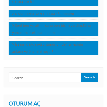
LUKA İNCİLİ
NASIL HRİSTİYAN OLDUM? *(Anonim)
Seni ben yarattım, sana ben biçim verdim.Sana
yardım edecek olan benim.
İsa’nın dağda görünümünün değişmesinin
anlamı ve önemini neydi?
OTURUM AÇ