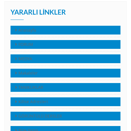
YARARLI LINKLER
Anasayfa
FORUM
MEDYA
Makaleler
TANIKLIKLAR
Kilise Adresleri
GÖRÜNTÜLÜ DERSLER
Bize Yazın