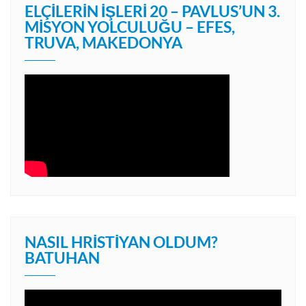
ELÇILERIN İŞLERI 20 – PAVLUS’UN 3.
MISYON YOLCULUĞU – EFES,
TRUVA, MAKEDONYA
NASIL HRISTIYAN OLDUM?
BATUHAN
Video