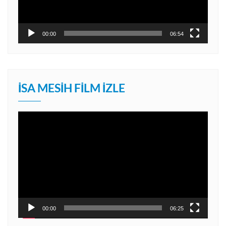
00:00
06:54
İSA MESIH FILM İZLE
Video
oynatıcı
00:00
06:25