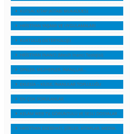
KUTSAL KİTAP (KİTABI MUKADDES)
HRİSTİYAN YAŞAMI VE UYGULAMALARI
KURTULUŞ (SETERYOLOJİ)
HRİSTİYAN İNANCI (Mesih İnancı Teolojisi)
DİNLER, MEZHEPLER, İNANÇLAR…
EKLESİA – KİLİSE, İNANLILAR TOPLULUĞU
EN ÇOK SORULANLAR
KELAM WEB TV, GÖRÜNTÜLÜ VE SESLI DOSYALAR
HRİSTİYAN EDEBİYATI, ŞİİRLER, KİTAPLAR, MEDYA,