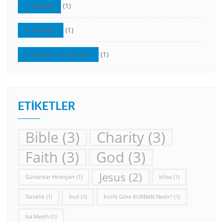
Medya
(1)
Tanıklık
(1)
Vaazlar ve Dersler
(1)
ETIKETLER
Bible
(3)
Charity
(3)
Faith
(3)
God
(3)
Jesus
(2)
Günahkar Hristiyan
(1)
kilise
(1)
Tanıklık
(1)
İncil
(1)
İncil’e Göre KURBAN Nedir?
(1)
İsa Mesih
(1)