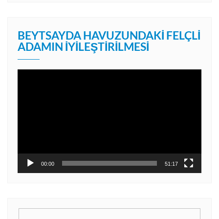
BEYTSAYDA HAVUZUNDAKI FELÇLI
ADAMIN İYILEŞTIRILMESI
Video
oynatıcı
00:00
51:17