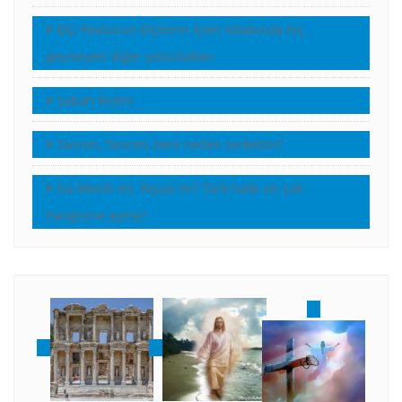
Elçi Pavlus’un Elçilerin İşleri kitabında hiç
geçmeyen diğer yolculukları
Sabah Rutini
Tanrım, Tanrım, beni neden terkettin?
İsa Mesih mi, Yeşua mı? Türk halkı en çok
hangisine aşina?