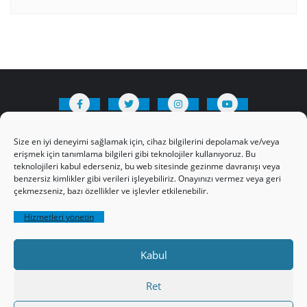
HAKKIMIZDA
Üyelik Kuralları
Bize Yazın
Size en iyi deneyimi sağlamak için, cihaz bilgilerini depolamak ve/veya
Gizlilik Politikamız
İncil’den Dersler
erişmek için tanımlama bilgileri gibi teknolojiler kullanıyoruz. Bu
teknolojileri kabul ederseniz, bu web sitesinde gezinme davranışı veya
Makaleler
Online Kutsal Kitap
benzersiz kimlikler gibi verileri işleyebiliriz. Onayınızı vermez veya geri
Video Öğrencilik Dersleri
çekmezseniz, bazı özellikler ve işlevler etkilenebilir.
ABNSAT Türkiye – Canlı İzleyin
Hizmetleri yönetin
Ahuva Hizmetleri YouTube Sayfası
Hesap aç
Üye Girişi
Kayıt
Register
Kabul
Register
Paltalk Sohbet Odası
Üye Girişi
Ret
Copyright ©2026 hristiyanturk.com . All rights reserved.