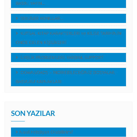
BASIN, YAYIN…
SEKÜLER KONULAR…
KUTSAL KITAP KARAKTERLERİ ve KİLİSE TARİHİNİN
ÖNDE GELEN KİŞİLİKLERİ
ÜYELİK PROBLEMLERİ, YARDIM, SUPPORT
DOWNLOADS – İNDİREBİLECEĞİNİZ DOSYALAR,
BASVURU KAYNAKLARI
SON YAZILAR
Nasıl Hristiyan Olabilirim?