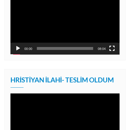
oynatıcı
00:00
08:04
HRISTIYAN İLAHI- TESLIM OLDUM
Video
oynatıcı