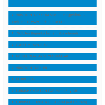
…
HRİSTİYANTÜRK.COM Sitesine Hoşgeldiniz!…
Welcome to www.Christianturk.com
İNCİL’den Bugünkü İnciler… (Devotionals)
YÖNETiM DUYURULARI
AKTUEL OLAYLAR VE YANSIMALAR
HRİSTİYAN TÜRKLER
TANIKLIKLAR
TURKISH CHRISTIAN FORUM (in English)
TURKISCH CHRISTLICHE FORUM (auf Deutsch)