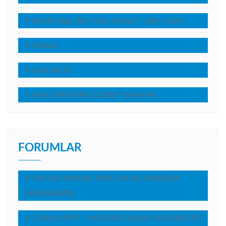
Kutsal Kitap Tanrı Sözü müdür? – John Calvin
Tanıklık
LUKA İNCİLİ
NASIL HRİSTİYAN OLDUM? *(Anonim)
FORUMLAR
DUYURU PANOSU, SORU, MESAJ, HABERLER,
(NEWSBOARD)
GÜNÜN AYETİ – İNCİL’DEN GÜNLÜK KISA DERSLER