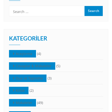
KATEGORILER
Araştırma
(4)
Cevaplar & Makaleler
(5)
Dua ve Tapınma
(3)
Kilise
(2)
Makaleler
(49)