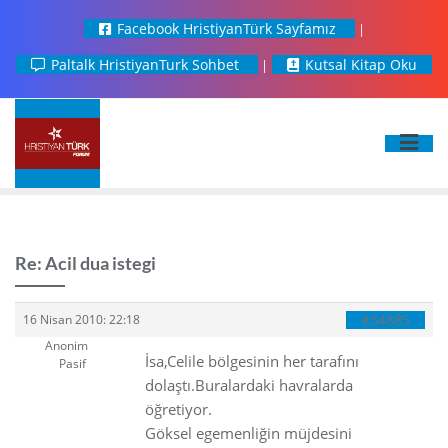
Facebook HristiyanTürk Sayfamız
Paltalk HristiyanTurk Sohbet
Kutsal Kitap Oku
Re: Acil dua istegi
#34885
16 Nisan 2010: 22:18
Anonim
İsa,Celile bölgesinin her tarafını
Pasif
dolaştı.Buralardaki havralarda
öğretiyor.
Göksel egemenliğin müjdesini