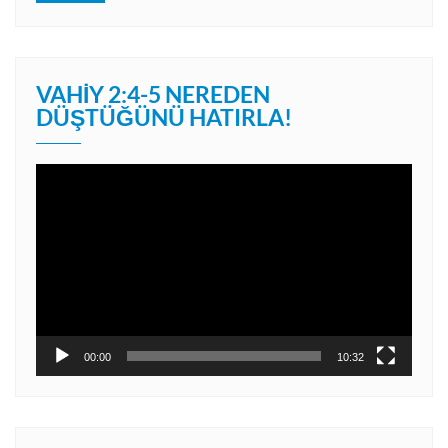
VAHIY 2:4-5 NEREDEN
DÜŞTÜĞÜNÜ HATIRLA!
Video
oynatıcı
00:00
10:32