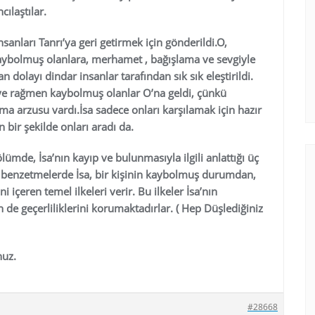
cılaştılar.
sanları Tanrı’ya geri getirmek için gönderildi.O,
aybolmuş olanlara, merhamet , bağışlama ve sevgiyle
n dolayı dindar insanlar tarafından sık sık eleştirildi.
eye rağmen kaybolmuş olanlar O’na geldi, çünkü
nma arzusu vardı.İsa sadece onları karşılamak için hazır
bir şekilde onları aradı da.
ölümde, İsa’nın kayıp ve bulunmasıyla ilgili anlattığı üç
 benzetmelerde İsa, bir kişinin kaybolmuş durumdan,
içeren temel ilkeleri verir. Bu ilkeler İsa’nın
de geçerliliklerini korumaktadırlar. ( Hep Düşlediğiniz
nuz.
#28668