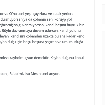
 ve O’na seni yeşil çayırlara ve sulak yerlere
n durmuyorsan ya da çobanın seni koruyp yol
çağıracağına güvenmiyorsan, kendi başına buyruk bir
r. Böyle davranmaya devam edersen, kendi yolunu
gulayan, kendisini çobandan uzakta bulana kadar kendi
kaybolduğu için boşu boşuna şaşıran ve umutsuzluğa
kin yoksa kaybolmuşsun demektir. Kaybolduğunu kabul
oban , Rabbimiz İsa Mesih seni arıyor.
.