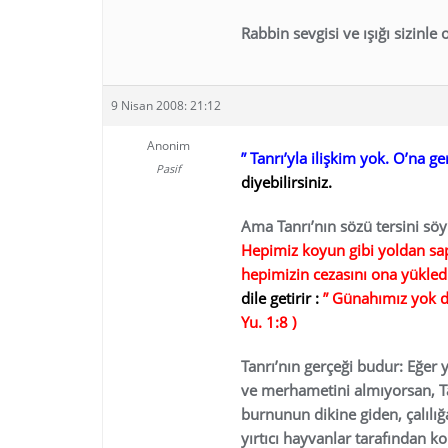
Rabbin sevgisi ve ışığı sizinle 
9 Nisan 2008: 21:12
Anonim
” Tanrı’yla ilişkim yok. O’na
Pasif
diyebilirsiniz.
Ama Tanrı’nın sözü tersini söy
Hepimiz koyun gibi yoldan sap
hepimizin cezasını ona yükledi.
dile getirir :
” Günahımız yok der
Yu. 1:8 )
Tanrı’nın gerçeği budur: Eğer
ve merhametini almıyorsan, T
burnunun dikine giden, çalılığ
yırtıcı hayvanlar tarafından