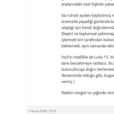
aralarındaki özel ilişkide yaban
İsa ruhsal açıdan kaybolmuş in
aramızda yaşadığı günlerde k
ulaştığı için kendi doğrularında
Eleştiri ve toplumsal çekinm
içlerinde biri tarafından bulu
beklemedi, aynı zamanda etkin 
İncil’in özellikle de Luka 15. b
tane benzetmeye rastlarız. Bu
bulunulmuşa doğru ilerlemesini 
döneminde olduğu gibi, bugün 
sevinç )
Rabbin sevgisi ve ışığında olu
5 Nisan 2008: 19:43