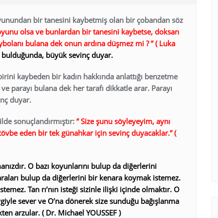
yunundan bir tanesini kaybetmiş olan bir çobandan söz
koyunu olsa ve bunlardan bir tanesini kaybetse, doksan
ybolanı bulana dek onun ardına düşmez mi ? ” ( Luka
bulduğunda, büyük sevinç duyar.
irini kaybeden bir kadın hakkında anlattığı benzetme
 ve parayı bulana dek her tarafı dikkatle arar. Parayı
nç duyar.
ilde sonuçlandırmıştır:
” Size şunu söyleyeyim, aynı
 tövbe eden bir tek günahkar için sevinç duyacaklar.” (
manızdır. O bazı koyunlarını bulup da diğerlerini
raları bulup da diğerlerini bir kenara koymak istemez.
emez. Tan rı’nın isteği sizinle ilişki içinde olmaktır. O
sevgiyle sever ve O’na dönerek size sunduğu bağışlanma
en arzular. ( Dr. Michael YOUSSEF )