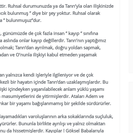
ittir. Ruhsal durumunuzda ya da Tanrı’yla olan ilişkinizde
zıcık bulunmuş ” diye bir şey yoktur. Ruhsal olarak
da ” bulunmuşuz”dur.
 günümüzde de çok fazla insan ” kayıp ” sınıfına
la aslında onlar kayıp değillerdir. Tanrı’nın yaptığımız
bolmak; Tanrı’dan ayrılmak, doğru yoldan sapmak,
adan ve O’nunla ilişkiyi kabul etmeden yaşamak
yalnızca kendi işleriyle ilgileniyor ve de çok
kezli bir hayatın içinde Tanrı’dan uzaklaşmışlardır. Bu
 ilişki içindeyken yaşanılabilecek anlam yüklü yaşamı
 masumiyetlerini de yitirmişlerdir. Ataları Adem ve
ankar bir yaşamı bağışlanmamış bir şekilde sürdürürler.
layamadıkları varoluşlarının arka sokaklarında suçluluk,
 yürürler. Bununla birlikte ayrılışı ve yalnız olmaktan
u da hissetmişlerdir. Kayıplar ! Göksel Babalarıyla