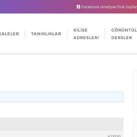
Facebook HristiyanTürk Sayfa
KILISE
GÖRÜNTÜ
KALELER
TANIKLIKLAR
ADRESLERI
DERSLER
#23530