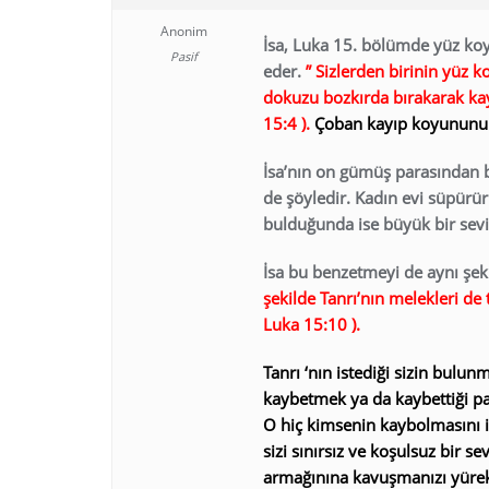
Anonim
İsa, Luka 15. bölümde yüz ko
Pasif
eder.
” Sizlerden birinin yüz 
dokuzu bozkırda bırakarak ka
15:4 ).
Çoban kayıp koyununu 
İsa’nın on gümüş parasından b
de şöyledir. Kadın evi süpürür
bulduğunda ise büyük bir sevi
İsa bu benzetmeyi de aynı şek
şekilde Tanrı’nın melekleri de
Luka 15:10 ).
Tanrı ‘nın istediği sizin bulun
kaybetmek ya da kaybettiği pa
O hiç kimsenin kaybolmasını ist
sizi sınırsız ve koşulsuz bir 
armağınına kavuşmanızı yürekt