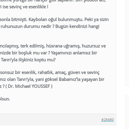
 ise sevinç ve esenlikle !
onla bitmişti. Kaybolan oğul bulunmuştu. Peki ya sizin
ve ruhunuzun durumu nedir ? Bugün kendinizi hangi
ancılaşmış, terk edilmiş, hüsrana uğramış, huzursuz ve
inizde bir boşluk mu var ? Yaşamınızı anlamsız bir
anrı’yla ilişkiniz koptu mu?
suz bir esenlik, rahatlık, amaç, güven ve sevinç
ız olan Tanrı’yla, yani göksel Babamız’la yaşayan bir
z ? ( Dr. Michael YOUSSEF )
olsun.
#28480