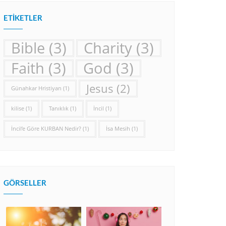
ETIKETLER
Bible
(3)
Charity
(3)
Faith
(3)
God
(3)
Jesus
(2)
Günahkar Hristiyan
(1)
kilise
(1)
Tanıklık
(1)
İncil
(1)
İncil’e Göre KURBAN Nedir?
(1)
İsa Mesih
(1)
GÖRSELLER