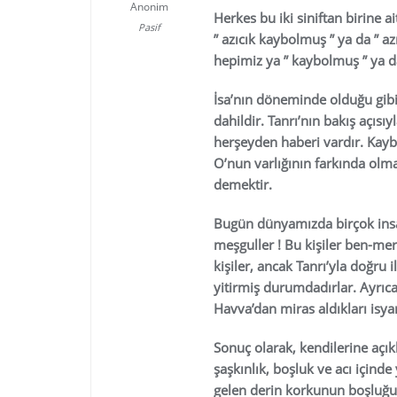
Anonim
Herkes bu iki siniftan birine a
Pasif
” azıcık kaybolmuş ” ya da ” a
hepimiz ya ” kaybolmuş ” ya 
İsa’nın döneminde olduğu gibi,
dahildir. Tanrı’nın bakış açısıy
herşeyden haberi vardır. Kay
O’nun varlığının farkında olm
demektir.
Bugün dünyamızda birçok insan 
meşguller ! Bu kişiler ben-mer
kişiler, ancak Tanrı’yla doğru
yitirmiş durumdadırlar. Ayrıca
Havva’dan miras aldıkları isy
Sonuç olarak, kendilerine açık
şaşkınlık, boşluk ve acı içinde
gelen derin korkunun boşluğun