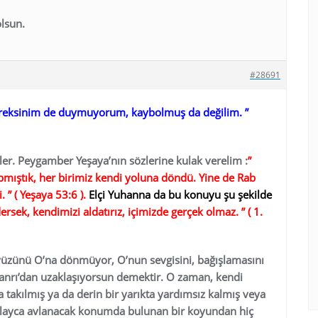
olsun.
#28691
 gereksinim de duymuyorum, kaybolmuş da değilim. ”
ler. Peygamber Yeşaya’nın sözlerine kulak verelim :
”
mıştık, her birimiz kendi yoluna döndü. Yine de Rab
 ” ( Yeşaya 53:6 ).
Elçi Yuhanna da bu konuyu şu şekilde
sek, kendimizi aldatırız, içimizde gerçek olmaz. ” ( 1.
 yüzünü O’na dönmüyor, O’nun sevgisini, bağışlamasını
anrı’dan uzaklaşıyorsun demektir. O zaman, kendi
a takılmış ya da derin bir yarıkta yardımsız kalmış veya
 kolayca avlanacak konumda bulunan bir koyundan hiç