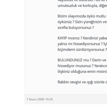
umutsuzluk ve korkuyla, diğeri
Bizim olayımızda öykü mutlu s
öykünüz ? Sizin yüreğinizin 
sınıfta buluyorsunuz ?
KAYIP mısınız ? Kendinizi yab
yalnız mı hissediyorsunuz ? İç
biçimdemi sürdürüyorsunuz ? T
BULUNDUNUZ mu ? Derin ve son
hissediyor musunuz ? Yaratıcım
ilişkiniz olduğuna emin misini
Rabbin sevgisi ve ışığı sizinle 
1 Nisan 2008: 16:20