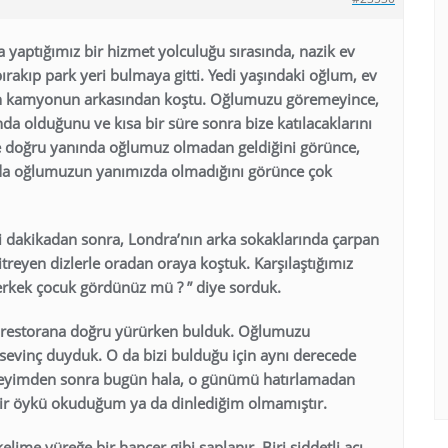
 yaptığımız bir hizmet yolculuğu sırasında, nazik ev
bırakıp park yeri bulmaya gitti. Yedi yaşındaki oğlum, ev
için kamyonun arkasından koştu. Oğlumuzu göremeyince,
da olduğunu ve kısa bir süre sonra bize katılacaklarını
e doğru yanında oğlumuz olmadan geldiğini görünce,
 da oğlumuzun yanımızda olmadığını görünce çok
mi dakikadan sonra, Londra’nın arka sokaklarında çarpan
itreyen dizlerle oradan oraya koştuk. Karşılaştığımız
 erkek çocuk gördünüz mü ? ” diye sorduk.
de restorana doğru yürürken bulduk. Oğlumuzu
evinç duyduk. O da bizi bulduğu için aynı derecede
neyimden sonra bugün hala, o günümü hatırlamadan
bir öykü okuduğum ya da dinlediğim olmamıştır.
lime yüreğe bir hançer gibi saplanır. Biri şiddetli acı,