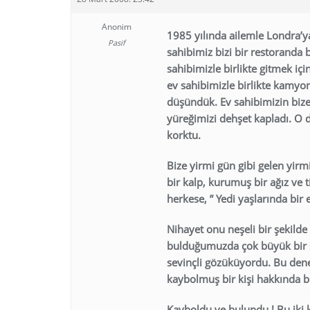
Anonim
1985 yılında ailemle Londra’ya
Pasif
sahibimiz bizi bir restoranda 
sahibimizle birlikte gitmek 
ev sahibimizle birlikte kamyon
düşündük. Ev sahibimizin biz
yüreğimizi dehşet kapladı. O
korktu.
Bize yirmi gün gibi gelen yir
bir kalp, kurumuş bir ağız ve t
herkese, ” Yedi yaşlarında bir
Nihayet onu neşeli bir şekil
bulduğumuzda çok büyük bir s
sevinçli gözüküyordu. Bu de
kaybolmuş bir kişi hakkında 
Kayboldu ve bulundu ! Bu iki ke