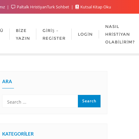
mız
Paltalk HristiyanTurk Sohbet
Kutsal Kitap Oku
NASIL
LÜ
BIZE
GIRIŞ –
LOGIN
HRISTIYAN
YAZIN
REGISTER
OLABILIRIM?
ARA
KATEGORILER