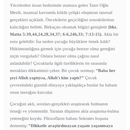
Yücelerden insan bedeninde aramıza gelen Tanrı Oğlu
Mesih, insansal kavramla köklü çelişki oluşturan tanrısal
gerçekleri açıkladı. Öncekilerin geçiciliğini sonrakilerinse
kalıcılığını belirtti. Birkaçını okumak bilgiyi genişletir
(bkz.
Matta 5:39,44,24,28,34,37; 6:6,24b,33; 7:13-15).
Akla bir
soru gelebilir: İsa neden çocuğu büyüklere örnek kıldı?
Hükümranlığına girmek için çocuğa benzer olma gereğini
niçin vurguladı? Onlara benzer olma çağrısı nasıl
anlatılabilir? Çocuklarla ilgili özelliklerin ön sırasında
merakları dikkatimizi çeker. Bir çocuk sormuş:
“Baba her
şeyi Allah yaptıysa, Allah’ı kim yaptı?”
Çocuk
çevresindeki gizemli dünyaya yaklaştıkça bunlar ha babam
onun merağını kurcalar.
Çocuğun aklı, soruları-gerçekleri araştırarak bulmanın
örneği ve yöntemidir. Yaratan düşünen akla araştırma-bulma
yeteneğini koydu. Filozofların babası Sokrates boşuna
dememiş:
“Dikkatle araştırılmayan yaşam yaşanmaya