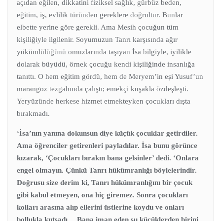
açıdan eğilen, dikkatini fiziksel sağlık, gürbüz beden,
eğitim, iş, evlilik türünden gereklere doğrultur. Bunlar
elbette yerine göre gerekli. Ama Mesih çocuğun tüm
kişiliğiyle ilgilenir. Soyumuzun Tanrı karşısında ağır
yükümlülüğünü omuzlarında taşıyan İsa bilgiyle, iyilikle
dolarak büyüdü, örnek çocuğu kendi kişiliğinde insanlığa
tanıttı. O hem eğitim gördü, hem de Meryem’in eşi Yusuf’un
marangoz tezgahında çalıştı; emekçi kuşakla özdeşleşti.
Yeryüzünde herkese hizmet etmekteyken çocukları dışta
bırakmadı.
‘İsa’nın yanına dokunsun diye küçük çocuklar getirdiler.
Ama öğrenciler getirenleri payladılar. İsa bunu görünce
kızarak, ‘Çocukları bırakın bana gelsinler’ dedi.
‘Onlara
engel olmayın. Çünkü Tanrı hükümranlığı böylelerindir.
Doğrusu size derim ki, Tanrı hükümranlığını bir çocuk
gibi kabul etmeyen, ona hiç giremez. Sonra çocukları
kolları arasına alıp ellerini üstlerine koydu ve onları
bollukla kutsadı… Bana iman eden şu küçüklerden birini