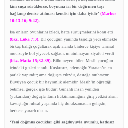
kim suça sürüklerse, boynuna iri bir değirmen taşı
bağlanıp denize atılması kendisi için daha iyidir’
(Markos
10:13-16; 9:42).
İsa onların oyunlarını izledi, hatta sürtüşmelerini konu etti
(bkz. Luka 7:3).
Bir çocuğun yanında taşıdığı yedi ekmekle
birkaç balığı çoğaltarak açık alanda binlerce kişiye tanrısal
mucizeyle bol yiyecek sağladı, unutulmayan ziyafeti verdi
(bkz. Matta 15;32-39).
Bilinmeyeni bilen Mesih çocuğun
içindeki gizleri tanıdı. Kuşkusuz, ademoğlu Yaratan’ın en
parlak yapıtıdır; ama doğuşta cılızdır, desteğe muhtaçtır.
Büyüyen çocuk bir hayranlık alemidir. Mesih’in öğrettiği
betimsel gerçek işte budur: Günahlı insan yeniden
(yukarıdan) doğuşla Tanrı hükümranlığına giriş yetkisi alsın,
kavuştuğu ruhsal yaşamda hiç duraksamadan gelişsin,
herkese yararlı olsun.
‘Yeni doğmuş çocuklar gibi sağduyuyla uyumlu, katkısız