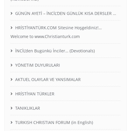
GÜNÜN AYETİ – İNCİL’DEN GÜNLÜK KISA DERSLER …
HRİSTİYANTÜRK.COM Sitesine Hoşgeldiniz!…
Welcome to www.Christianturk.com
İNCİL’den Bugünkü İnciler… (Devotionals)
YÖNETiM DUYURULARI
AKTUEL OLAYLAR VE YANSIMALAR
HRİSTİYAN TÜRKLER
TANIKLIKLAR
TURKISH CHRISTIAN FORUM (in English)