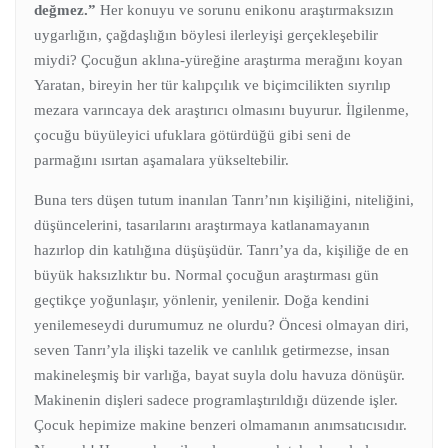
değmez.”
Her konuyu ve sorunu enikonu araştırmaksızın
uygarlığın, çağdaşlığın böylesi ilerleyişi gerçekleşebilir
miydi? Çocuğun aklına-yüreğine araştırma merağını koyan
Yaratan, bireyin her tür kalıpçılık ve biçimcilikten sıyrılıp
mezara varıncaya dek araştırıcı olmasını buyurur. İlgilenme,
çocuğu büyüleyici ufuklara götürdüğü gibi seni de
parmağını ısırtan aşamalara yükseltebilir.
Buna ters düşen tutum inanılan Tanrı’nın kişiliğini, niteliğini,
düşüncelerini, tasarılarını araştırmaya katlanamayanın
hazırlop din katılığına düşüşüdür. Tanrı’ya da, kişiliğe de en
büyük haksızlıktır bu. Normal çocuğun araştırması gün
geçtikçe yoğunlaşır, yönlenir, yenilenir. Doğa kendini
yenilemeseydi durumumuz ne olurdu? Öncesi olmayan diri,
seven Tanrı’yla ilişki tazelik ve canlılık getirmezse, insan
makineleşmiş bir varlığa, bayat suyla dolu havuza dönüşür.
Makinenin dişleri sadece programlaştırıldığı düzende işler.
Çocuk hepimize makine benzeri olmamanın anımsatıcısıdır.