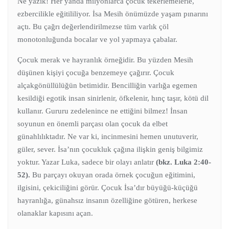
Ne yazık! Her yanda milyonlarca çocuk tekerlemelerle,
ezbercilikle eğitililiyor. İsa Mesih önümüzde yaşam pınarını
açtı. Bu çağrı değerlendirilmezse tüm varlık çöl
monotonluğunda bocalar ve yol yapmaya çabalar.
Çocuk merak ve hayranlık örneğidir. Bu yüzden Mesih
düşünen kişiyi çocuğa benzemeye çağırır. Çocuk
alçakgönüllülüğün betimidir. Bencilliğin varlığa egemen
kesildiği egotik insan sinirlenir, öfkelenir, hınç taşır, kötü dil
kullanır. Gururu zedelenince ne ettiğini bilmez! İnsan
soyunun en önemli parçası olan çocuk da elbet
günahlılıktadır. Ne var ki, incinmesini hemen unutuverir,
güler, sever. İsa’nın çocukluk çağına ilişkin geniş bilgimiz
yoktur. Yazar Luka, sadece bir olayı anlatır
(bkz. Luka 2:40-
52).
Bu parçayı okuyan orada örnek çocuğun eğitimini,
ilgisini, çekiciliğini görür. Çocuk İsa’dır büyüğü-küçüğü
hayranlığa, günahsız insanın özelliğine götüren, herkese
olanaklar kapısını açan.