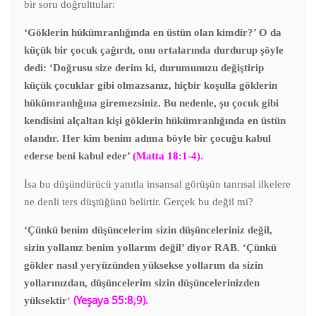
bir soru doğrulttular:
‘Göklerin hükümranlığında en üstün olan kimdir?’ O da
küçük bir çocuk çağırdı, onu ortalarında durdurup şöyle
dedi: ‘Doğrusu size derim ki, durumunuzu değiştirip
küçük çocuklar gibi olmazsanız, hiçbir koşulla göklerin
hükümranlığına giremezsiniz. Bu nedenle, şu çocuk gibi
kendisini alçaltan kişi göklerin hükümranlığında en üstün
olandır. Her kim benim adıma böyle bir çocuğu kabul
ederse beni kabul eder’
(Matta 18:1-4).
İsa bu düşündürücü yanıtla insansal görüşün tanrısal ilkelere
ne denli ters düştüğünü belirtir. Gerçek bu değil mi?
‘Çünkü benim düşüncelerim sizin düşünceleriniz değil,
sizin yollanız benim yollarım değil’ diyor RAB. ‘Çünkü
gökler nasıl yeryüzünden yüksekse yollarım da sizin
yollarınızdan, düşüncelerim sizin düşüncelerinizden
(
Yeşaya 55:8,9).
yüksektir
‘