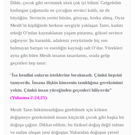
Dilde, çocuk gibi sevinmek sözü çok iyi bilinir. Gelgelelim
kudurgan çağımızda ne çocuğun sevinci kaldı, ne de
büyüğün. Sevincin yerini hüzün, gözyaşı, korku almış. Oysa
Mesih’in kişiliğinde herkese sevgiyle yaklaşan Tanrı, kadını
erkeği O’ndan kaynaklanan yaşam pınarına, göksel sevince
çağırıyor. Şu karanlık, adaletsiz yeryüzünde hiç son
bulmayan barışın ve esenliğin kaynağı salt O’dur. Yürekleri
ayna gibi bilen Mesih insanın tasarılarını, orada gelip
geçenleri hep tanır:
‘İsa kendini onların isteklerine bırakmadı. Çünkü hepsini
tanıyordu. İnsana ilişkin kimsenin tanıklığına gereksinimi
yoktu. Çünkü insan yüreğinden geçenleri biliyordu”
(Yuhanna 2:24,25).
Mesih Tanrı hükümranlığına girebilmek için kökten
değişmeye gereksinimli insanı küçücük çocuk gibi başka bir
doğuşa çağırır. Dikkat edilsin, bu fiziksel doğuş değil ruhtan
ve sudan oluşan yeni doğuştur. Yukarıdan doğuşun yersel