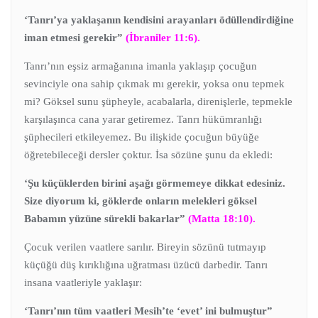
‘Tanrı’ya yaklaşanın kendisini arayanları ödüllendirdiğine
iman etmesi gerekir”
(İbraniler 11:6).
Tanrı’nın eşsiz armağanına imanla yaklaşıp çocuğun
sevinciyle ona sahip çıkmak mı gerekir, yoksa onu tepmek
mi? Göksel sunu şüpheyle, acabalarla, direnişlerle, tepmekle
karşılaşınca cana yarar getiremez. Tanrı hükümranlığı
şüphecileri etkileyemez. Bu ilişkide çocuğun büyüğe
öğretebileceği dersler çoktur. İsa sözüne şunu da ekledi:
‘Şu küçüklerden birini aşağı görmemeye dikkat edesiniz.
Size diyorum ki, göklerde onların melekleri göksel
Babamın yüzüne sürekli bakarlar”
(Matta 18:10).
Çocuk verilen vaatlere sarılır. Bireyin sözünü tutmayıp
küçüğü düş kırıklığına uğratması üzücü darbedir. Tanrı
insana vaatleriyle yaklaşır:
‘Tanrı’nın tüm vaatleri Mesih’te ‘evet’ ini bulmuştur”