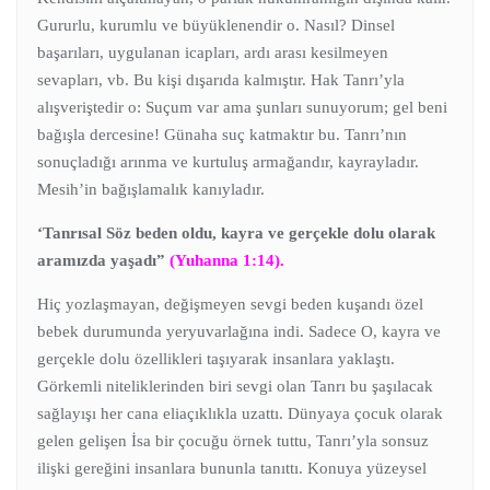
Gururlu, kurumlu ve büyüklenendir o. Nasıl? Dinsel
başarıları, uygulanan icapları, ardı arası kesilmeyen
sevapları, vb. Bu kişi dışarıda kalmıştır. Hak Tanrı’yla
alışveriştedir o: Suçum var ama şunları sunuyorum; gel beni
bağışla dercesine! Günaha suç katmaktır bu. Tanrı’nın
sonuçladığı arınma ve kurtuluş armağandır, kayrayladır.
Mesih’in bağışlamalık kanıyladır.
‘Tanrısal Söz beden oldu, kayra ve gerçekle dolu olarak
aramızda yaşadı”
(Yuhanna 1:14).
Hiç yozlaşmayan, değişmeyen sevgi beden kuşandı özel
bebek durumunda yeryuvarlağına indi. Sadece O, kayra ve
gerçekle dolu özellikleri taşıyarak insanlara yaklaştı.
Görkemli niteliklerinden biri sevgi olan Tanrı bu şaşılacak
sağlayışı her cana eliaçıklıkla uzattı. Dünyaya çocuk olarak
gelen gelişen İsa bir çocuğu örnek tuttu, Tanrı’yla sonsuz
ilişki gereğini insanlara bununla tanıttı. Konuya yüzeysel