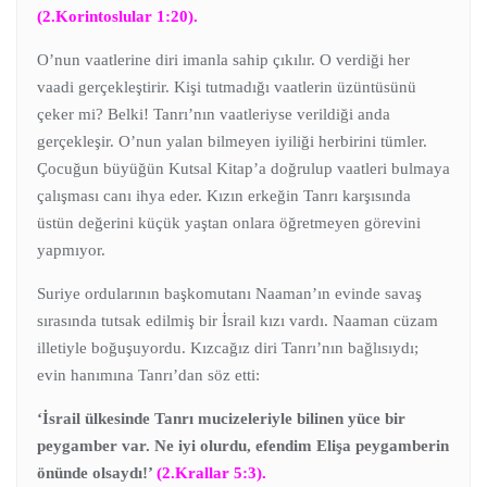
(2.Korintoslular 1:20).
O’nun vaatlerine diri imanla sahip çıkılır. O verdiği her
vaadi gerçekleştirir. Kişi tutmadığı vaatlerin üzüntüsünü
çeker mi? Belki! Tanrı’nın vaatleriyse verildiği anda
gerçekleşir. O’nun yalan bilmeyen iyiliği herbirini tümler.
Çocuğun büyüğün Kutsal Kitap’a doğrulup vaatleri bulmaya
çalışması canı ihya eder. Kızın erkeğin Tanrı karşısında
üstün değerini küçük yaştan onlara öğretmeyen görevini
yapmıyor.
Suriye ordularının başkomutanı Naaman’ın evinde savaş
sırasında tutsak edilmiş bir İsrail kızı vardı. Naaman cüzam
illetiyle boğuşuyordu. Kızcağız diri Tanrı’nın bağlısıydı;
evin hanımına Tanrı’dan söz etti:
‘İsrail ülkesinde Tanrı mucizeleriyle bilinen yüce bir
peygamber var. Ne iyi olurdu, efendim Elişa peygamberin
önünde olsaydı!’
(2.Krallar 5:3).