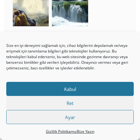
Size en iyi deneyimi sağlamak için, cihaz bilgilerini depolamak ve/veya
erişmek için tanımlama bilgileri gibi teknolojiler kullanıyoruz. Bu
Ağustos 2026
teknolojileri kabul ederseniz, bu web sitesinde gezinme davranışı veya
benzersiz kimlikler gibi verileri işleyebiliriz. Onayınızı vermez veya geri
çekmezseniz, bazı özellikler ve işlevler etkilenebilir.
P
S
Ç
P
C
C
P
1
2
3
4
5
6
7
8
9
Kabul
10
11
12
13
14
15
16
17
18
19
20
21
22
23
Ret
24
25
26
27
28
29
30
Ayar
31
Gizlilik Politikamız
Bize Yazın
« Tem