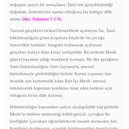
doğuştan apayrı bir sonuçlama, Tanrı’nın gerçekleştirdiği
doğaüstü, fizikötesi bir aşama olduğunu İsa belirgin dille
anlatır
(bkz. Yuhanna 3:1-8).
Tanrısal gerçekleri fiziksel benzetilerle açıklayan İsa, Tanrı
hükümranlığına girme koşulunu küçücük bir çocuğa
benzerlikle betimler. Simgeler kullanarak açıklanan
gerçekler kafaya daha kolay yerleşebilir. Bu nedenle Mesih
güncel hayattan aldığı örneklerle konuşur. Bu ilke gereğince
Tanrı hükümranlığına Tanrı kayrasıyla, tanrısal
bütünlemeyle girilebildiğini belirtir. Kutsal yaşamını tüm
insanlık için kurtarmalık kılan Rab İsa Mesih, tanrısal
hükümranlık kapısının kendisine iman eden herkese açık
olduğunu kesin dille duyurur.
Hükümranlığın kapısından sadece alçakgönüllü kişi girebilir.
Mesih’in herkese anımsattığı köklü gerçek, çocuğun bu
özelliğidir. Çocuktan öğrenilebilecek önemli derslerden biri..
Kendisini alçaltmayan, o parlak hükümranlığın dışında kalır.