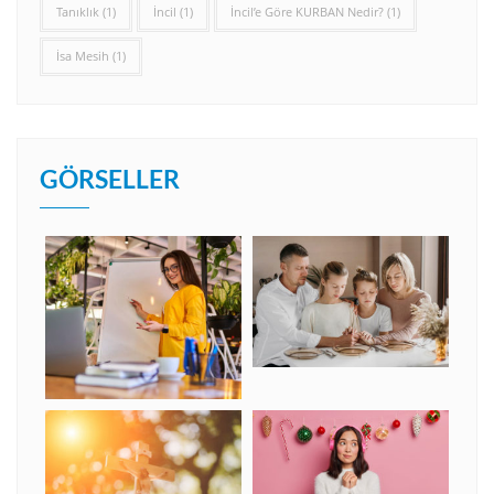
Tanıklık
(1)
İncil
(1)
İncil’e Göre KURBAN Nedir?
(1)
İsa Mesih
(1)
GÖRSELLER