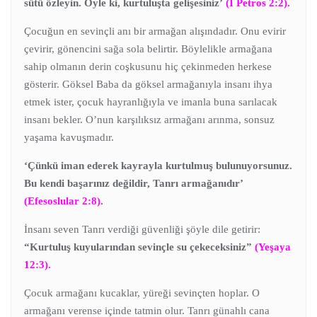
sütü özleyin. Öyle ki, kurtuluşta gelişesiniz’
(I Petros 2:2).
Çocuğun en sevinçli anı bir armağan alışındadır. Onu evirir
çevirir, gönencini sağa sola belirtir. Böylelikle armağana
sahip olmanın derin coşkusunu hiç çekinmeden herkese
gösterir. Göksel Baba da göksel armağanıyla insanı ihya
etmek ister, çocuk hayranlığıyla ve imanla buna sarılacak
insanı bekler. O’nun karşılıksız armağanı arınma, sonsuz
yaşama kavuşmadır.
‘Çünkü iman ederek kayrayla kurtulmuş bulunuyorsunuz.
Bu kendi başarınız değildir, Tanrı armağanıdır’
(Efesoslular 2:8).
İnsanı seven Tanrı verdiği güvenliği şöyle dile getirir:
“Kurtuluş kuyularından sevinçle su çekeceksiniz”
(Yeşaya
12:3).
Çocuk armağanı kucaklar, yüreği sevinçten hoplar. O
armağanı verense içinde tatmin olur. Tanrı günahlı cana