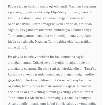
Putlara tapan başkomutanla eşi etkilendi. Naaman katırlarını
eşyalarla, giysilerle yükleyip Elişa’nın yurduna giden yolu
tuttu. İlkin direndi ama sonradan peygamberin basit
önerisine uydu, Erden Irmağı’na yedi kez daldı, ardından
sağaldı. Peygambere ödemede bulunmaya kalkınca Elişa
Tanrı armağanının karşılıkla verilmediğini ona vurguladı;
hiçbir şey almadı. Naaman Tanrı bağlısı oldu, sapasağlam
evine döndü.
Bu olayda imanla yöneltilen bir kız komutana sağlıklı
armağanı tanıttı. Göksel sevgi büyüğü küçüğü böyle bir
armağanla coşturur. Bu olay seni de yüreklendirsin. Tanrı’ca
kurtuluş ve yeni yaşamla donatılan, armağanı değerlendiren,
geçerliliğini herkese bildirendir. Göksel sağlayış kendine
özgüdür; hem şimdiyi hem de sonsuzu kapsar. Günahtan
arıtır, cana özgür kılınmış sürekli güvenliği verir. Kurtarıcı
Tanrı bunu İsa Mesih’in kurtarmalığıyla sana da sunuyor.
Alçakgönülle, imanla onu kabul etmek sağduyu yöntemidir.