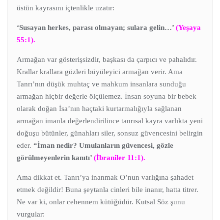
üstün kayrasını içtenlikle uzatır:
‘Susayan herkes, parası olmayan; sulara gelin…’
(Yeşaya
55:1).
Armağan var gösterişsizdir, başkası da çarpıcı ve pahalıdır.
Krallar krallara gözleri büyüleyici armağan verir. Ama
Tanrı’nın düşük muhtaç ve mahkum insanlara sunduğu
armağan hiçbir değerle ölçülemez. İnsan soyuna bir bebek
olarak doğan İsa’nın haçtaki kurtarmalığıyla sağlanan
armağan imanla değerlendirilince tanrısal kayra varlıkta yeni
doğuşu bütünler, günahları siler, sonsuz güvencesini belirgin
eder.
“İman nedir? Umulanların güvencesi, gözle
görülmeyenlerin kanıtı’
(İbraniler 11:1).
Ama dikkat et. Tanrı’ya inanmak O’nun varlığına şahadet
etmek değildir! Buna şeytanla cinleri bile inanır, hatta titrer.
Ne var ki, onlar cehennem kütüğüdür. Kutsal Söz şunu
vurgular: