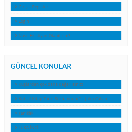
Giriş – Register
Login
Nasıl Hristiyan Olabilirim?
GÜNCEL KONULAR
Kuşlardan çok daha değerlisiniz!
Kutsal Kitap Tanrı Sözü müdür? – John Calvin
Tanıklık
LUKA İNCİLİ