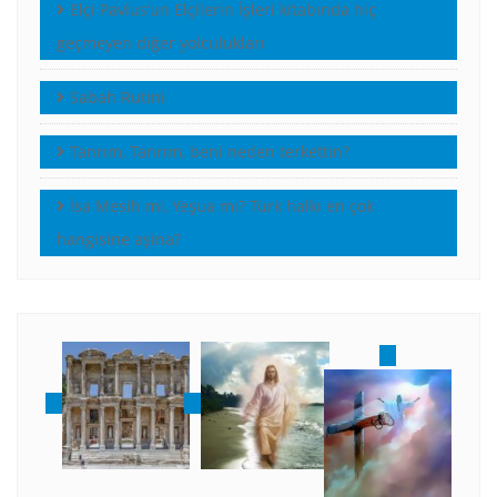
Elçi Pavlus’un Elçilerin İşleri kitabında hiç
geçmeyen diğer yolculukları
Sabah Rutini
Tanrım, Tanrım, beni neden terkettin?
İsa Mesih mi, Yeşua mı? Türk halkı en çok
hangisine aşina?