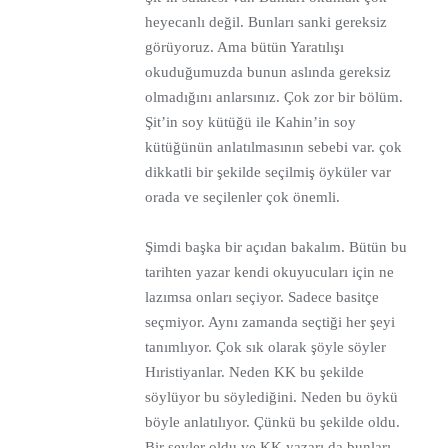
heyecanlı değil. Bunları sanki gereksiz
görüyoruz. Ama bütün Yaratılışı
okuduğumuzda bunun aslında gereksiz
olmadığını anlarsınız. Çok zor bir bölüm.
Şit’in soy kütüğü ile Kahin’in soy
kütüğünün anlatılmasının sebebi var. çok
dikkatli bir şekilde seçilmiş öyküler var
orada ve seçilenler çok önemli.
Şimdi başka bir açıdan bakalım. Bütün bu
tarihten yazar kendi okuyucuları için ne
lazımsa onları seçiyor. Sadece basitçe
seçmiyor. Aynı zamanda seçtiği her şeyi
tanımlıyor. Çok sık olarak şöyle söyler
Hıristiyanlar. Neden KK bu şekilde
söylüyor bu söylediğini. Neden bu öykü
böyle anlatılıyor. Çünkü bu şekilde oldu.
Bir şeyler oldu ve KK yazarı da bunları