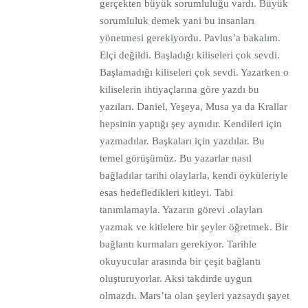
gerçekten büyük sorumluluğu vardı. Büyük
sorumluluk demek yani bu insanları
yönetmesi gerekiyordu. Pavlus’a bakalım.
Elçi değildi. Başladığı kiliseleri çok sevdi.
Başlamadığı kiliseleri çok sevdi. Yazarken o
kiliselerin ihtiyaçlarına göre yazdı bu
yazıları. Daniel, Yeşeya, Musa ya da Krallar
hepsinin yaptığı şey aynıdır. Kendileri için
yazmadılar. Başkaları için yazdılar. Bu
temel görüşümüz. Bu yazarlar nasıl
bağladılar tarihi olaylarla, kendi öyküleriyle
esas hedefledikleri kitleyi. Tabi
tanımlamayla. Yazarın görevi .olayları
yazmak ve kitlelere bir şeyler öğretmek. Bir
bağlantı kurmaları gerekiyor. Tarihle
okuyucular arasında bir çeşit bağlantı
oluşturuyorlar. Aksi takdirde uygun
olmazdı. Mars’ta olan şeyleri yazsaydı şayet