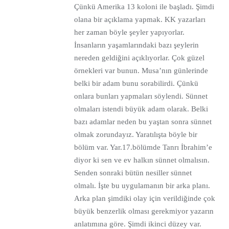
Çünkü Amerika 13 koloni ile başladı. Şimdi
olana bir açıklama yapmak. KK yazarları
her zaman böyle şeyler yapıyorlar.
İnsanların yaşamlarındaki bazı şeylerin
nereden geldiğini açıklıyorlar. Çok güzel
örnekleri var bunun. Musa’nın günlerinde
belki bir adam bunu sorabilirdi. Çünkü
onlara bunları yapmaları söylendi. Sünnet
olmaları istendi büyük adam olarak. Belki
bazı adamlar neden bu yaştan sonra sünnet
olmak zorundayız. Yaratılışta böyle bir
bölüm var. Yar.17.bölümde Tanrı İbrahim’e
diyor ki sen ve ev halkın sünnet olmalısın.
Senden sonraki bütün nesiller sünnet
olmalı. İşte bu uygulamanın bir arka planı.
Arka plan şimdiki olay için verildiğinde çok
büyük benzerlik olması gerekmiyor yazarın
anlatımına göre. Şimdi ikinci düzey var.