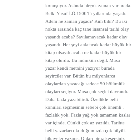
konuşuyor. Aslında birçok zaman var arada.
Belki Yusuf İ.Ö.1500’lü yıllarında yaşadı.
Adem ne zaman yaşadı? Kim bilir? Bu iki
nokta arasında kaç tane insansal tarihi olay
yaşandı acaba? Sayılamayacak kadar olay
yaşandı. Her şeyi anlatacak kadar büyük bir
kitap olsaydı acaba ne kadar büyük bir
kitap olurdu. Bu mümkün değil. Musa
yazar kendi metnini yazıyor burada
seyirciler var. Bütün bu milyonlarca
olaylardan yazacağı sadece 50 bölümlük
olayları seçiyor. Musa çok seçici davrandı.
Daha fazla yazabilirdi. Özellikle belli
konuları seçmesinin sebebi çok önemli .
fazlalık yok. Fazla yağ yok tamamen kaslar
var içinde. Çünkü çok az yazıldı. Tarihte
belli yazarları okuduğumuzda çok büyük
hikayeler yazmış. Onları biraz kesersiniz