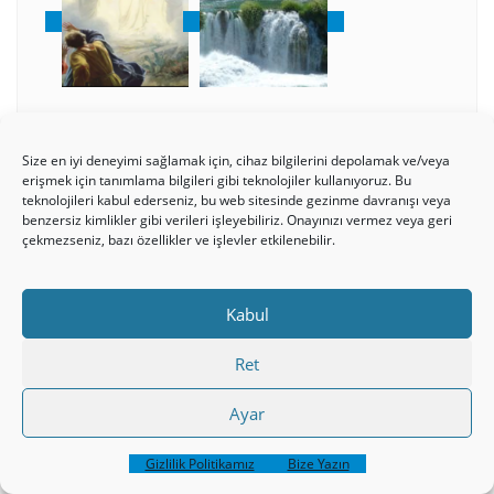
Size en iyi deneyimi sağlamak için, cihaz bilgilerini depolamak ve/veya
erişmek için tanımlama bilgileri gibi teknolojiler kullanıyoruz. Bu
Ağustos 2026
teknolojileri kabul ederseniz, bu web sitesinde gezinme davranışı veya
benzersiz kimlikler gibi verileri işleyebiliriz. Onayınızı vermez veya geri
P
S
Ç
P
C
C
P
çekmezseniz, bazı özellikler ve işlevler etkilenebilir.
1
2
3
4
5
6
7
8
9
Kabul
10
11
12
13
14
15
16
17
18
19
20
21
22
23
Ret
24
25
26
27
28
29
30
31
Ayar
« Tem
Gizlilik Politikamız
Bize Yazın