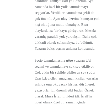
hakkında konuştukları çok önemli. Aynı
zamanda özel bir yolla tanımlamayı
seçiyorlar. Verdikleri tanımlama şekli de
çok önemli. Aynı olay üzerine konuşan çok
kişi olduğuna mutlu olmalıyız. Bazı
olaylarda ise bir kayıt görüyoruz. Mesela
yaratılış paraleli yok yaratılışın. Daha çok
dikkatli olarak çalışmalıyız bu bölümü.
Yazarın bakış açısını anlama konusunda.
Seçip tanımlamasına göre yazarın tabi
seçimi ve tanımlamayı çok şey etkiliyor.
Çok etkin bir şekilde etkileyen şey şudur:
Esas izleyiciler, amaçlanan kişiler, yazarlar
aslında onu okuyacak kişileri düşünerek
yazıyorlar. En önemli etki budur. Örnek
olarak Musa İsrail’in lideri idi. İsrail’in
lideri olarak özel bir zaman içinde