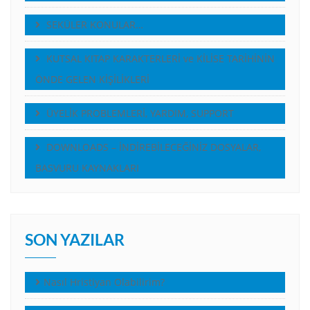
SEKÜLER KONULAR…
KUTSAL KITAP KARAKTERLERİ ve KİLİSE TARİHİNİN
ÖNDE GELEN KİŞİLİKLERİ
ÜYELİK PROBLEMLERİ, YARDIM, SUPPORT
DOWNLOADS – İNDİREBİLECEĞİNİZ DOSYALAR,
BASVURU KAYNAKLARI
SON YAZILAR
Nasıl Hristiyan Olabilirim?