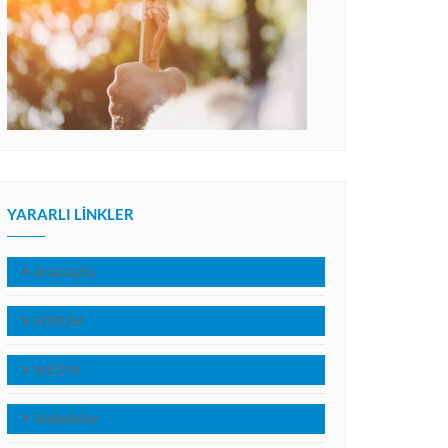
YARARLI LINKLER
Anasayfa
FORUM
MEDYA
Makaleler