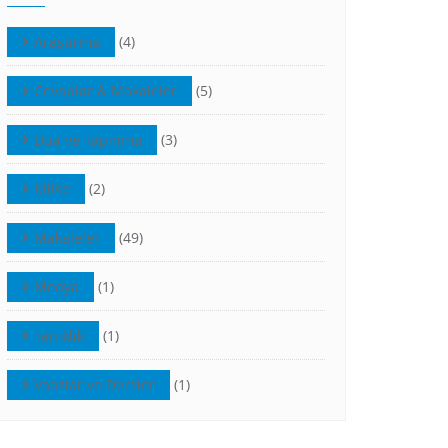
Araştırma
(4)
Cevaplar & Makaleler
(5)
Dua ve Tapınma
(3)
Kilise
(2)
Makaleler
(49)
Medya
(1)
Tanıklık
(1)
Vaazlar ve Dersler
(1)