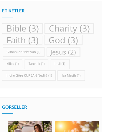
ETIKETLER
Bible
(3)
Charity
(3)
Faith
(3)
God
(3)
Jesus
(2)
Günahkar Hristiyan
(1)
kilise
(1)
Tanıklık
(1)
İncil
(1)
İncil’e Göre KURBAN Nedir?
(1)
İsa Mesih
(1)
GÖRSELLER