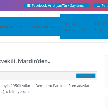
Facebook HristiyanTürk Sayfamız
Palt
KILISE
GÖRÜN
MAKALELER
TANIKLIKLAR
ADRESLERI
DERSL
tvekili, Mardin’den..
#36362
ıyla 1950li yıllarda Demokrat Parti’den Rum adaylar
 doğru bilmiyorum.