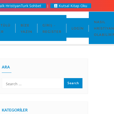
alk HristiyanTurk Sohbet
Kutsal Kitap Oku
NASIL
TÜLÜ
BIZE
GIRIŞ –
LOGIN
HRISTIYA
ER
YAZIN
REGISTER
OLABILIRI
ARA
KATEGORILER