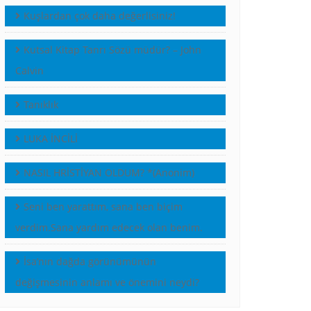
Kuşlardan çok daha değerlisiniz!
Kutsal Kitap Tanrı Sözü müdür? – John
Calvin
Tanıklık
LUKA İNCİLİ
NASIL HRİSTİYAN OLDUM? *(Anonim)
Seni ben yarattım, sana ben biçim
verdim.Sana yardım edecek olan benim.
İsa’nın dağda görünümünün
değişmesinin anlamı ve önemini neydi?