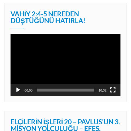
VAHIY 2:4-5 NEREDEN
DÜŞTÜĞÜNÜ HATIRLA!
Video
oynatıcı
00:00
10:32
ELÇILERIN İŞLERI 20 – PAVLUS’UN 3.
MISYON YOLCULUĞU – EFES,