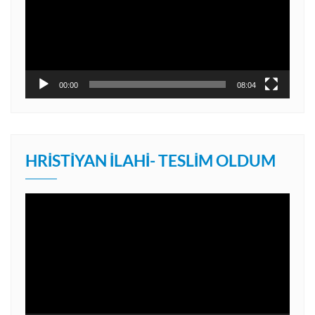
00:00
08:04
HRISTIYAN İLAHI- TESLIM OLDUM
Video
oynatıcı