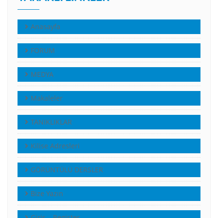
Anasayfa
FORUM
MEDYA
Makaleler
TANIKLIKLAR
Kilise Adresleri
GÖRÜNTÜLÜ DERSLER
Bize Yazın
Giriş – Register