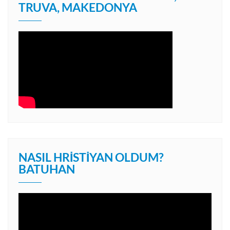
TRUVA, MAKEDONYA
NASIL HRISTIYAN OLDUM?
BATUHAN
Video
oynatıcı