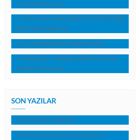
SEKÜLER KONULAR…
KUTSAL KITAP KARAKTERLERİ ve KİLİSE TARİHİNİN
ÖNDE GELEN KİŞİLİKLERİ
ÜYELİK PROBLEMLERİ, YARDIM, SUPPORT
DOWNLOADS – İNDİREBİLECEĞİNİZ DOSYALAR,
BASVURU KAYNAKLARI
SON YAZILAR
Nasıl Hristiyan Olabilirim?
Elçi Pavlus’un Elçilerin İşleri kitabında hiç