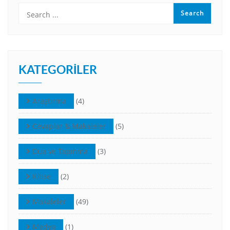
KATEGORILER
Araştırma
(4)
Cevaplar & Makaleler
(5)
Dua ve Tapınma
(3)
Kilise
(2)
Makaleler
(49)
Medya
(1)