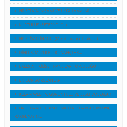
HRİSTİYAN YAŞAMI VE UYGULAMALARI
KURTULUŞ (SETERYOLOJİ)
HRİSTİYAN İNANCI (Mesih İnancı Teolojisi)
DİNLER, MEZHEPLER, İNANÇLAR…
EKLESİA – KİLİSE, İNANLILAR TOPLULUĞU
EN ÇOK SORULANLAR
KELAM WEB TV, GÖRÜNTÜLÜ VE SESLI DOSYALAR
HRİSTİYAN EDEBİYATI, ŞİİRLER, KİTAPLAR, MEDYA,
BASIN, YAYIN…