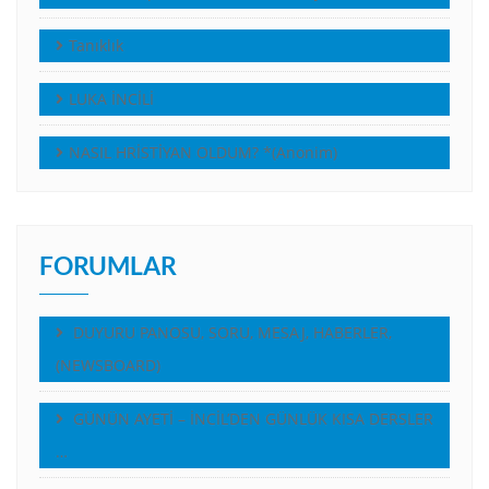
Tanıklık
LUKA İNCİLİ
NASIL HRİSTİYAN OLDUM? *(Anonim)
FORUMLAR
DUYURU PANOSU, SORU, MESAJ, HABERLER,
(NEWSBOARD)
GÜNÜN AYETİ – İNCİL’DEN GÜNLÜK KISA DERSLER
…