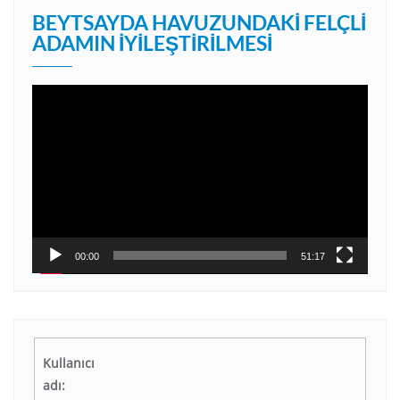
BEYTSAYDA HAVUZUNDAKI FELÇLI
ADAMIN İYILEŞTIRILMESI
Video
oynatıcı
00:00
51:17
Kullanıcı
adı: