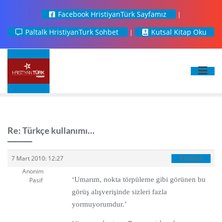
Facebook HristiyanTürk Sayfamız
Paltalk HristiyanTurk Sohbet
Kutsal Kitap Oku
Re: Türkçe kullanımı…
#34664
7 Mart 2010: 12:27
Anonim
‘Umarım, nokta törpüleme gibi görünen bu
Pasif
görüş alışverişinde sizleri fazla
yormuyorumdur.’