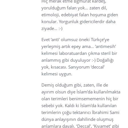
Hiç merak etme Bgmurat kardeş,
yorulduğum falan yok… zaten dil,
etimoloji, edebiyat falan hoşuma giden
konular. Yorgunluk gidericilerdir daha
ziyade… :-)
Evet ‘anti’ olumsuz öneki Türkçe’ye
yerleşmiş artık epey ama… ‘antimesih’
kelimesi laboratuardan çıkma steril bir
anlammış gibi duyuluyor :-) Doğallığı
yok, kısacası. Sanıyorum ‘deccal’
kelimesi uygun.
Demiş olduğum gibi, zaten, ille de
ayırım olsun diye İslam’da kullanılmakta
olan terimleri benimsememenin hiç bir
sebebi yok. Kaldı ki İslam’da kullanılan
terimlerin çoğu tektanrıcı İbrahimi Sami
dünya anlayışının dahilinde oluşmuş
anlamlara dayalı. ‘Deccal’, ‘Kıyamet’ gibi