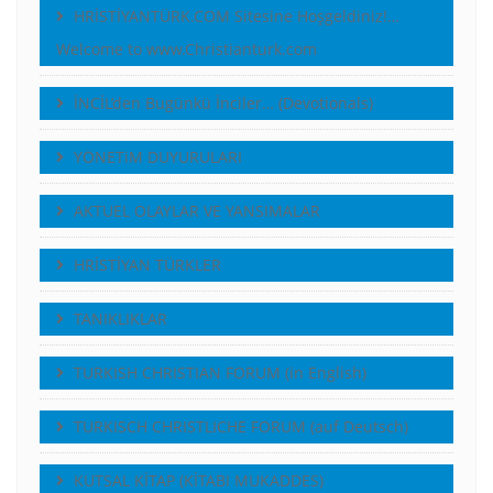
HRİSTİYANTÜRK.COM Sitesine Hoşgeldiniz!…
Welcome to www.Christianturk.com
İNCİL’den Bugünkü İnciler… (Devotionals)
YÖNETiM DUYURULARI
AKTUEL OLAYLAR VE YANSIMALAR
HRİSTİYAN TÜRKLER
TANIKLIKLAR
TURKISH CHRISTIAN FORUM (in English)
TURKISCH CHRISTLICHE FORUM (auf Deutsch)
KUTSAL KİTAP (KİTABI MUKADDES)