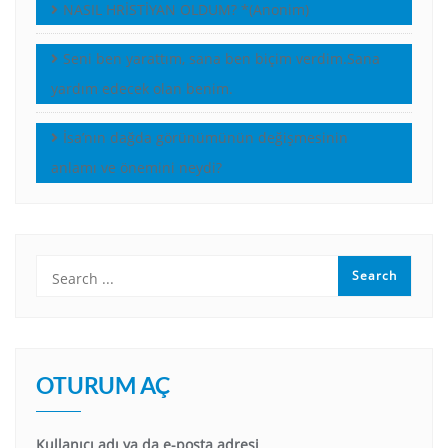
NASIL HRİSTİYAN OLDUM? *(Anonim)
Seni ben yarattım, sana ben biçim verdim.Sana
yardım edecek olan benim.
İsa’nın dağda görünümünün değişmesinin
anlamı ve önemini neydi?
OTURUM AÇ
Kullanıcı adı ya da e-posta adresi