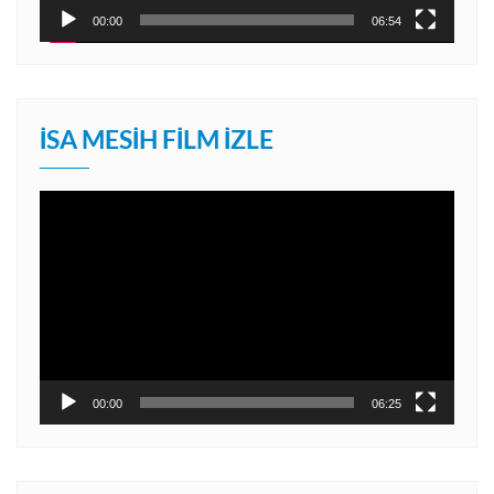
00:00
06:54
İSA MESIH FILM İZLE
Video
oynatıcı
00:00
06:25