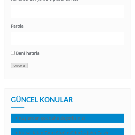
Parola
Beni hatırla
Oturum aç
GÜNCEL KONULAR
Kuşlardan çok daha değerlisiniz!
Kutsal Kitap Tanrı Sözü müdür? – John Calvin