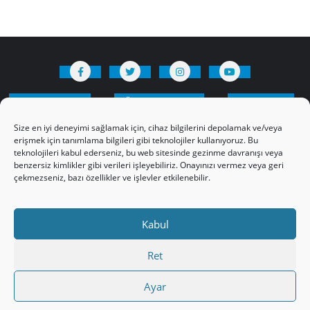
HAKKIMIZDA
Üyelik Kuralları
Bize Yazın
Gizlilik Politikamız
İncil’den Dersler
Size en iyi deneyimi sağlamak için, cihaz bilgilerini depolamak ve/veya
Makaleler
Online Kutsal Kitap
erişmek için tanımlama bilgileri gibi teknolojiler kullanıyoruz. Bu
teknolojileri kabul ederseniz, bu web sitesinde gezinme davranışı veya
Video Öğrencilik Dersleri
benzersiz kimlikler gibi verileri işleyebiliriz. Onayınızı vermez veya geri
ABNSAT Türkiye – Canlı İzleyin
çekmezseniz, bazı özellikler ve işlevler etkilenebilir.
Ahuva Hizmetleri YouTube Sayfası
Hesap aç
Üye Girişi
Kayıt
Register
Kabul
Register
Paltalk Sohbet Odası
Üye Girişi
Ret
Copyright ©2026 hristiyanturk.com . All rights reserved.
Ayar
WordPress
Powered by
&
Designed by
Bizberg Themes