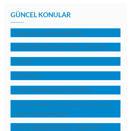
GÜNCEL KONULAR
Kuşlardan çok daha değerlisiniz!
Kutsal Kitap Tanrı Sözü müdür? – John Calvin
Tanıklık
LUKA İNCİLİ
NASIL HRİSTİYAN OLDUM? *(Anonim)
Seni ben yarattım, sana ben biçim verdim.Sana
yardım edecek olan benim.
İsa’nın dağda görünümünün değişmesinin