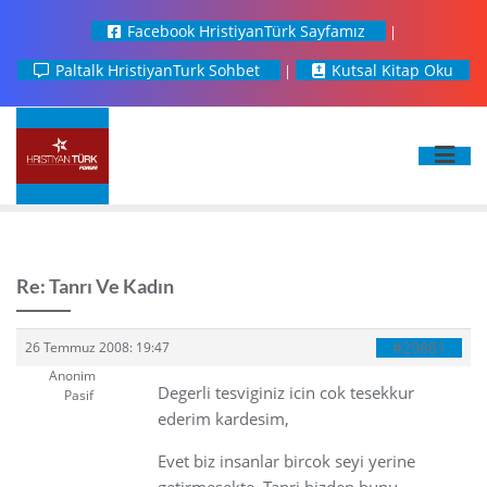
Facebook HristiyanTürk Sayfamız
Paltalk HristiyanTurk Sohbet
Kutsal Kitap Oku
Re: Tanrı Ve Kadın
#29881
26 Temmuz 2008: 19:47
Anonim
Degerli tesviginiz icin cok tesekkur
Pasif
ederim kardesim,
Evet biz insanlar bircok seyi yerine
getirmesekte, Tanri bizden bunu