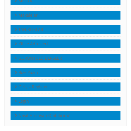
MEDYA
Makaleler
TANIKLIKLAR
Kilise Adresleri
GÖRÜNTÜLÜ DERSLER
Bize Yazın
Giriş – Register
Login
Nasıl Hristiyan Olabilirim?