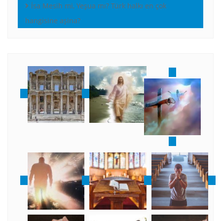
İsa Mesih mi, Yeşua mı? Türk halkı en çok
hangisine aşina?