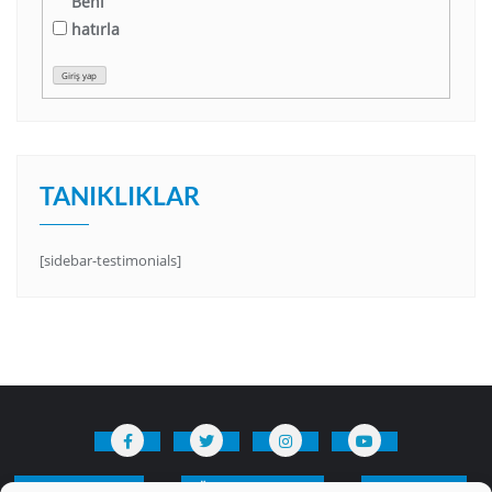
Beni
hatırla
Giriş yap
TANIKLIKLAR
[sidebar-testimonials]
HAKKIMIZDA
Üyelik Kuralları
Bize Yazın