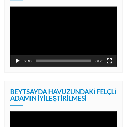
Video
oynatıcı
00:00
06:25
BEYTSAYDA HAVUZUNDAKI FELÇLI
ADAMIN İYILEŞTIRILMESI
Video
oynatıcı