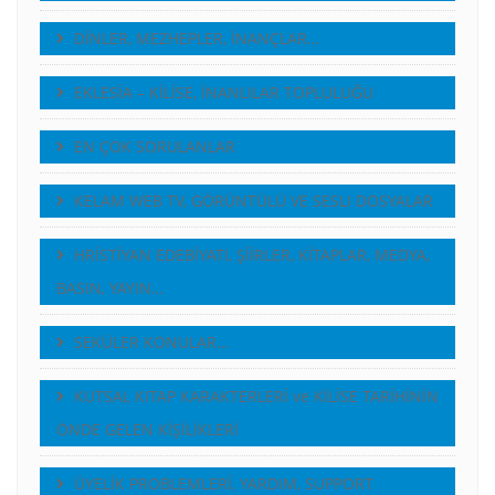
DİNLER, MEZHEPLER, İNANÇLAR…
EKLESİA – KİLİSE, İNANLILAR TOPLULUĞU
EN ÇOK SORULANLAR
KELAM WEB TV, GÖRÜNTÜLÜ VE SESLI DOSYALAR
HRİSTİYAN EDEBİYATI, ŞİİRLER, KİTAPLAR, MEDYA,
BASIN, YAYIN…
SEKÜLER KONULAR…
KUTSAL KITAP KARAKTERLERİ ve KİLİSE TARİHİNİN
ÖNDE GELEN KİŞİLİKLERİ
ÜYELİK PROBLEMLERİ, YARDIM, SUPPORT