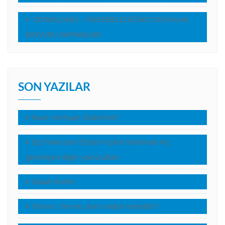
DOWNLOADS – İNDİREBİLECEĞİNİZ DOSYALAR,
BASVURU KAYNAKLARI
SON YAZILAR
Nasıl Hristiyan Olabilirim?
Elçi Pavlus’un Elçilerin İşleri kitabında hiç
geçmeyen diğer yolculukları
Sabah Rutini
Tanrım, Tanrım, beni neden terkettin?