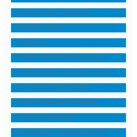
AKTUEL OLAYLAR VE YANSIMALAR
HRİSTİYAN TÜRKLER
TANIKLIKLAR
TURKISH CHRISTIAN FORUM (in English)
TURKISCH CHRISTLICHE FORUM (auf Deutsch)
KUTSAL KİTAP (KİTABI MUKADDES)
HRİSTİYAN YAŞAMI VE UYGULAMALARI
KURTULUŞ (SETERYOLOJİ)
HRİSTİYAN İNANCI (Mesih İnancı Teolojisi)