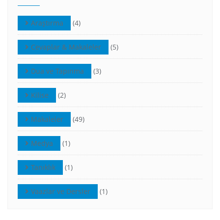
Araştırma
(4)
Cevaplar & Makaleler
(5)
Dua ve Tapınma
(3)
Kilise
(2)
Makaleler
(49)
Medya
(1)
Tanıklık
(1)
Vaazlar ve Dersler
(1)