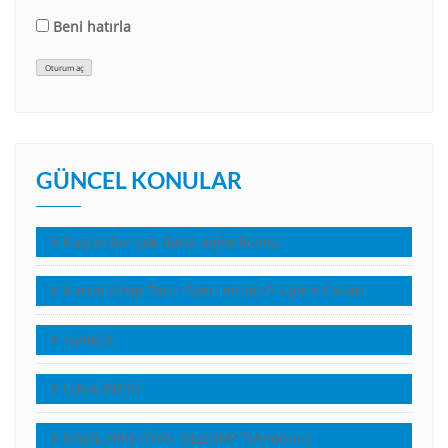
Beni hatırla
Oturum aç
GÜNCEL KONULAR
Kuşlardan çok daha değerlisiniz!
Kutsal Kitap Tanrı Sözü müdür? – John Calvin
Tanıklık
LUKA İNCİLİ
NASIL HRİSTİYAN OLDUM? *(Anonim)