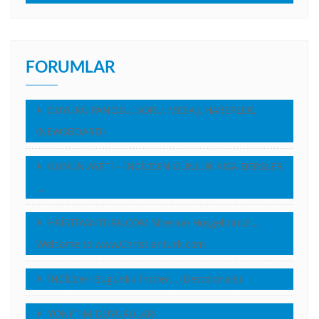
FORUMLAR
DUYURU PANOSU, SORU, MESAJ, HABERLER,
(NEWSBOARD)
GÜNÜN AYETİ – İNCİL’DEN GÜNLÜK KISA DERSLER
…
HRİSTİYANTÜRK.COM Sitesine Hoşgeldiniz!…
Welcome to www.Christianturk.com
İNCİL’den Bugünkü İnciler… (Devotionals)
YÖNETiM DUYURULARI