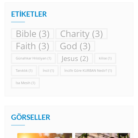
ETIKETLER
Bible
(3)
Charity
(3)
Faith
(3)
God
(3)
Jesus
(2)
Günahkar Hristiyan
(1)
kilise
(1)
Tanıklık
(1)
İncil
(1)
İncil’e Göre KURBAN Nedir?
(1)
İsa Mesih
(1)
GÖRSELLER