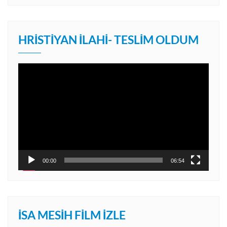
HRISTIYAN İLAHI- TESLIM OLDUM
Video
oynatıcı
00:00
06:54
İSA MESIH FILM İZLE