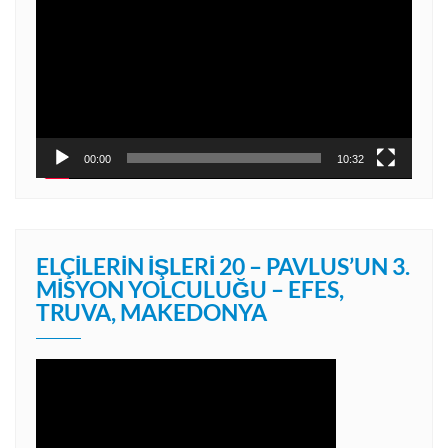
oynatıcı
00:00
10:32
ELÇILERIN İŞLERI 20 – PAVLUS’UN 3.
MISYON YOLCULUĞU – EFES,
TRUVA, MAKEDONYA