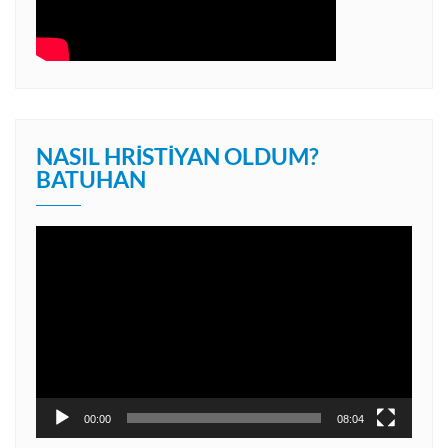
NASIL HRISTIYAN OLDUM?
BATUHAN
Video
oynatıcı
00:00
08:04