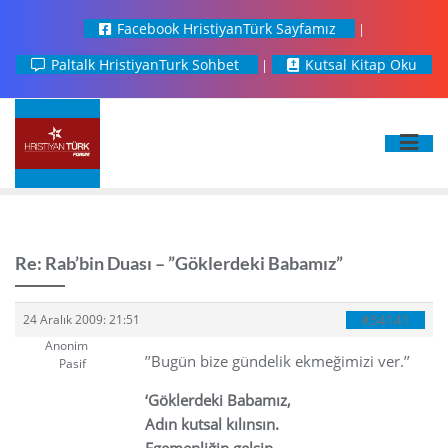
Facebook HristiyanTürk Sayfamız
Paltalk HristiyanTurk Sohbet
Kutsal Kitap Oku
Re: Rab’bin Duası – ”Göklerdeki Babamız”
#34141
24 Aralık 2009: 21:51
Anonim
’’Bugün bize gündelik ekmeğimizi ver.’’
Pasif
‘Göklerdeki Babamız,
Adın kutsal kılınsın.
Egemenliğin gelsin.