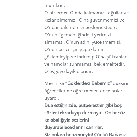
mümkün.
O bizlerden O’nda kalmamızı, oğullar ve
kızlar olmamızı, O’na güvenmemizi ve
O’ndan dilememizi beklemektedir.
O’nun Egemenliğindeki yerimizi
almamızı, O’nun adını yüceltmemizi,
O’nun bizler için yaptıklarını
gözlemleyip ve farkedip O’na şükranlar
ve hamdlar sunmamızı beklemektedir.
O övgüye layık olandır.
Mesih İsa ‘
’Göklerdeki Babamız’’
duasını
öğrencilerine öğretmeden önce onları
uyardı.
Dua ettiğinizde, putperestler gibi boş
sözler tekrarlayıp durmayın. Onlar söz
kalabalığıyla seslerini
duyurabileceklerini sanırlar.
Siz onlara benzemeyin! Çünkü Babanız