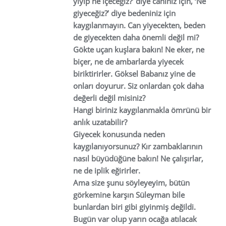
yiyip ne içeceğiz?’ diye canınız için, ‘Ne
giyeceğiz?’ diye bedeniniz için
kaygılanmayın. Can yiyecekten, beden
de giyecekten daha önemli değil mi?
Gökte uçan kuşlara bakın! Ne eker, ne
biçer, ne de ambarlarda yiyecek
biriktirirler. Göksel Babanız yine de
onları doyurur. Siz onlardan çok daha
değerli değil misiniz?
Hangi biriniz kaygılanmakla ömrünü bir
anlık uzatabilir?
Giyecek konusunda neden
kaygılanıyorsunuz? Kır zambaklarının
nasıl büyüdüğüne bakın! Ne çalışırlar,
ne de iplik eğirirler.
Ama size şunu söyleyeyim, bütün
görkemine karşın Süleyman bile
bunlardan biri gibi giyinmiş değildi.
Bugün var olup yarın ocağa atılacak