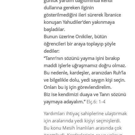
günlük yardım dağıtımında kendi
dullarına gereken ilginin
gösterilmediğini ileri sürerek İbranice
konuşan Yahudiler’den yakınmaya
başladılar.
Bunun üzerine Onikiler, bütün
öğrencileri bir araya toplayıp şöyle
dediler:
“Tanrı’nın sözünü yayma işini bırakıp
maddi işlerle uğraşmamız doğru olmaz.
Bu nedenle, kardeşler, aranızdan Ruh’la
ve bilgelikle dolu, yedi saygın kişi seçin.
Onları bu iş için görevlendirelim.
Biz ise kendimizi duaya ve Tanrı sözünü
yaymaya adayalım.”
Elç.6: 1-4
Yardımları ihtiyaç sahiplerine ulaştırmak
için aralarında yedi kişiyi seçmişlerdi.
Bu konu Mesih İnanlıları arasında çok
önemliydi. Kardeşlerinin aç ve yoksun