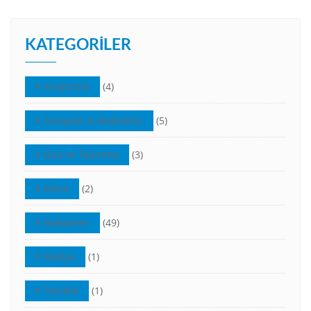
KATEGORILER
Araştırma
(4)
Cevaplar & Makaleler
(5)
Dua ve Tapınma
(3)
Kilise
(2)
Makaleler
(49)
Medya
(1)
Tanıklık
(1)