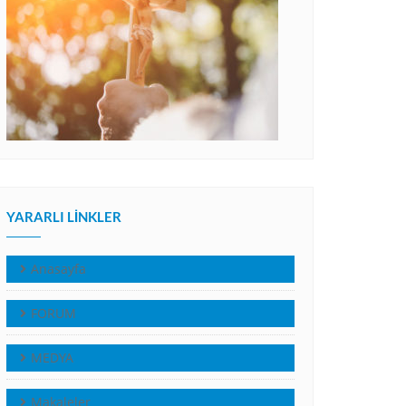
YARARLI LINKLER
Anasayfa
FORUM
MEDYA
Makaleler