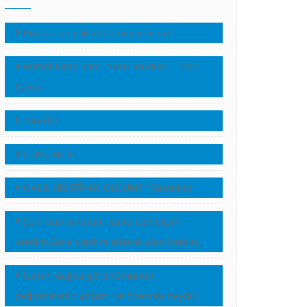
Kuşlardan çok daha değerlisiniz!
Kutsal Kitap Tanrı Sözü müdür? – John
Calvin
Tanıklık
LUKA İNCİLİ
NASIL HRİSTİYAN OLDUM? *(Anonim)
Seni ben yarattım, sana ben biçim
verdim.Sana yardım edecek olan benim.
İsa’nın dağda görünümünün
değişmesinin anlamı ve önemini neydi?