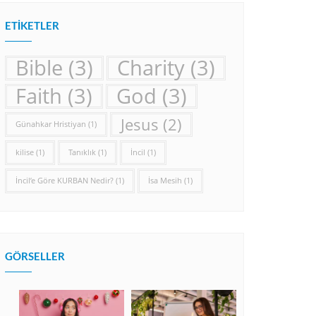
ETIKETLER
Bible
(3)
Charity
(3)
Faith
(3)
God
(3)
Jesus
(2)
Günahkar Hristiyan
(1)
kilise
(1)
Tanıklık
(1)
İncil
(1)
İncil’e Göre KURBAN Nedir?
(1)
İsa Mesih
(1)
GÖRSELLER