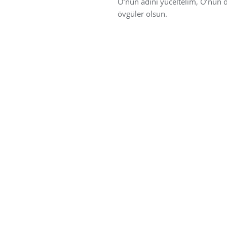
O’nun adını yüceltelim, O’nun 
övgüler olsun.