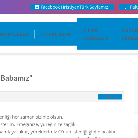
Facebook HristiyanTürk Sayfamız
Palt
KILISE
GÖRÜN
MAKALELER
TANIKLIKLAR
ADRESLERI
DERSL
i Babamız”
#34128
enliği her zaman sizinle olsun.
sterim. Emeğinize, yüreğinize sağlık.
amlayacaktır, yüreklerimiz O’nun istediği gibi olacaktır.