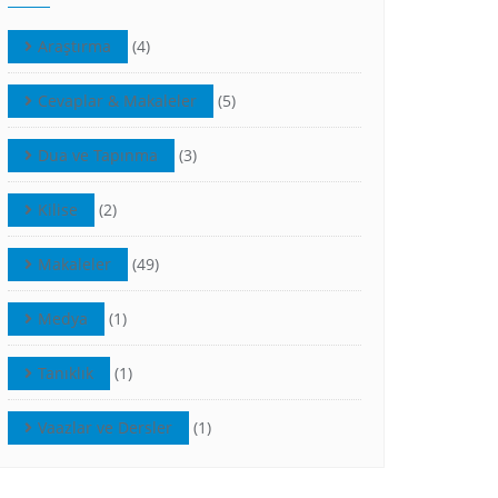
Araştırma
(4)
Cevaplar & Makaleler
(5)
Dua ve Tapınma
(3)
Kilise
(2)
Makaleler
(49)
Medya
(1)
Tanıklık
(1)
Vaazlar ve Dersler
(1)