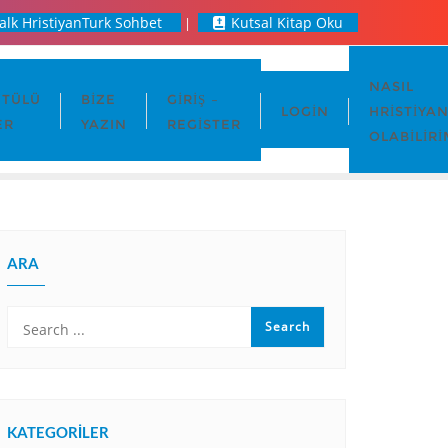
alk HristiyanTurk Sohbet
Kutsal Kitap Oku
NASIL
TÜLÜ
BIZE
GIRIŞ –
LOGIN
HRISTIYA
ER
YAZIN
REGISTER
OLABILIRI
ARA
KATEGORILER