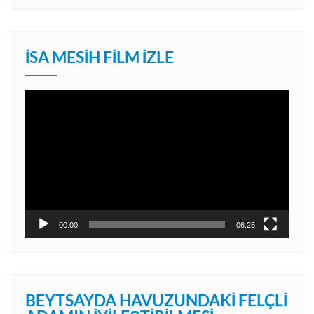
İSA MESIH FILM İZLE
Video
oynatıcı
00:00
06:25
BEYTSAYDA HAVUZUNDAKI FELÇLI