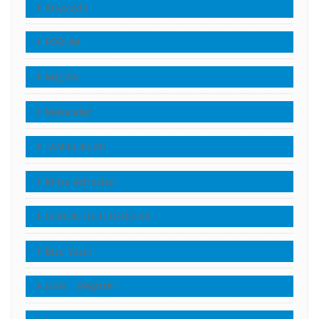
Anasayfa
FORUM
MEDYA
Makaleler
TANIKLIKLAR
Kilise Adresleri
GÖRÜNTÜLÜ DERSLER
Bize Yazın
Giriş – Register