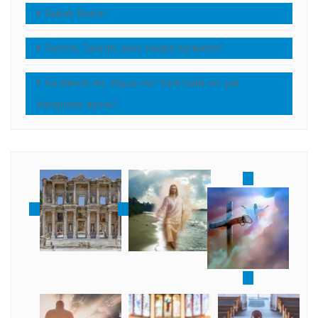
Sabah Rutini
Tanrım, Tanrım, beni neden terkettin?
İsa Mesih mi, Yeşua mı? Türk halkı en çok
hangisine aşina?