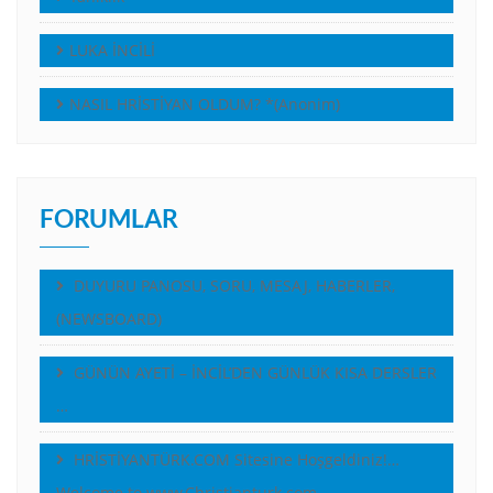
LUKA İNCİLİ
NASIL HRİSTİYAN OLDUM? *(Anonim)
FORUMLAR
DUYURU PANOSU, SORU, MESAJ, HABERLER,
(NEWSBOARD)
GÜNÜN AYETİ – İNCİL’DEN GÜNLÜK KISA DERSLER
…
HRİSTİYANTÜRK.COM Sitesine Hoşgeldiniz!…
Welcome to www.Christianturk.com