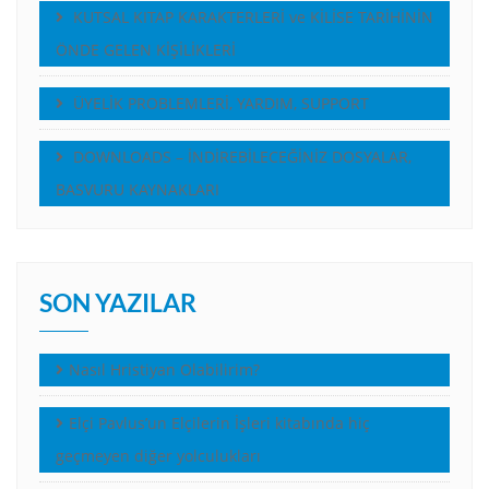
KUTSAL KITAP KARAKTERLERİ ve KİLİSE TARİHİNİN
ÖNDE GELEN KİŞİLİKLERİ
ÜYELİK PROBLEMLERİ, YARDIM, SUPPORT
DOWNLOADS – İNDİREBİLECEĞİNİZ DOSYALAR,
BASVURU KAYNAKLARI
SON YAZILAR
Nasıl Hristiyan Olabilirim?
Elçi Pavlus’un Elçilerin İşleri kitabında hiç
geçmeyen diğer yolculukları