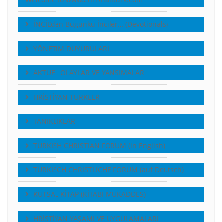
İNCİL’den Bugünkü İnciler… (Devotionals)
YÖNETiM DUYURULARI
AKTUEL OLAYLAR VE YANSIMALAR
HRİSTİYAN TÜRKLER
TANIKLIKLAR
TURKISH CHRISTIAN FORUM (in English)
TURKISCH CHRISTLICHE FORUM (auf Deutsch)
KUTSAL KİTAP (KİTABI MUKADDES)
HRİSTİYAN YAŞAMI VE UYGULAMALARI