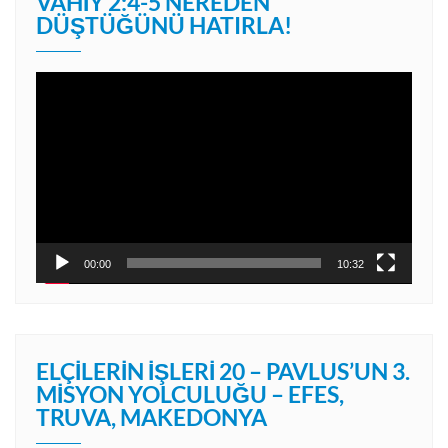
VAHIY 2:4-5 NEREDEN
DÜŞTÜĞÜNÜ HATIRLA!
Video
oynatıcı
00:00
10:32
ELÇILERIN İŞLERI 20 – PAVLUS’UN 3.
MISYON YOLCULUĞU – EFES,
TRUVA, MAKEDONYA