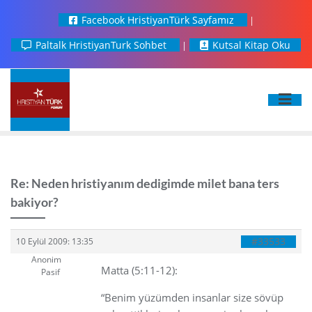
Facebook HristiyanTürk Sayfamız
Paltalk HristiyanTurk Sohbet
Kutsal Kitap Oku
Re: Neden hristiyanım dedigimde milet bana ters
bakiyor?
#33533
10 Eylül 2009: 13:35
Anonim
Matta (5:11-12):
Pasif
“Benim yüzümden insanlar size sövüp