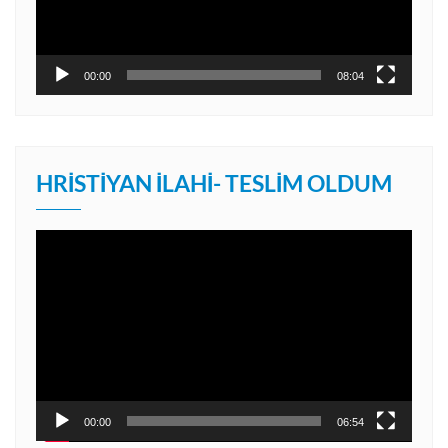
00:00
08:04
HRISTIYAN İLAHI- TESLIM OLDUM
Video
oynatıcı
00:00
06:54