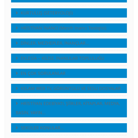
KURTULUŞ (SETERYOLOJİ)
HRİSTİYAN İNANCI (Mesih İnancı Teolojisi)
DİNLER, MEZHEPLER, İNANÇLAR…
EKLESİA – KİLİSE, İNANLILAR TOPLULUĞU
EN ÇOK SORULANLAR
KELAM WEB TV, GÖRÜNTÜLÜ VE SESLI DOSYALAR
HRİSTİYAN EDEBİYATI, ŞİİRLER, KİTAPLAR, MEDYA,
BASIN, YAYIN…
SEKÜLER KONULAR…