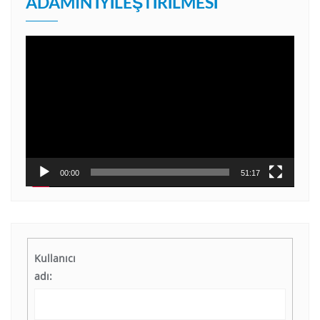
ADAMIN İYILEŞTIRILMESI
Video
oynatıcı
00:00
51:17
Kullanıcı
adı: