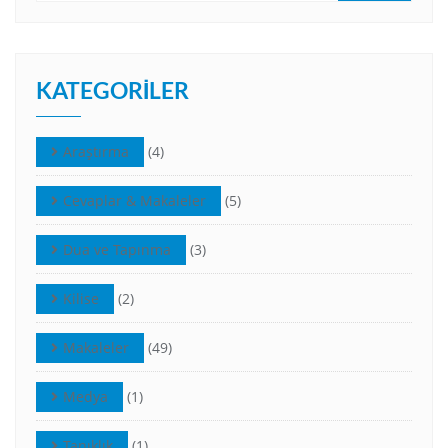
KATEGORILER
Araştırma
(4)
Cevaplar & Makaleler
(5)
Dua ve Tapınma
(3)
Kilise
(2)
Makaleler
(49)
Medya
(1)
Tanıklık
(1)