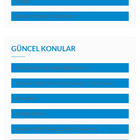
Login
Nasıl Hristiyan Olabilirim?
GÜNCEL KONULAR
Kuşlardan çok daha değerlisiniz!
Kutsal Kitap Tanrı Sözü müdür? – John Calvin
Tanıklık
LUKA İNCİLİ
NASIL HRİSTİYAN OLDUM? *(Anonim)