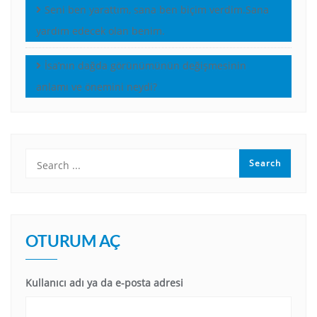
Seni ben yarattım, sana ben biçim verdim.Sana
yardım edecek olan benim.
İsa’nın dağda görünümünün değişmesinin
anlamı ve önemini neydi?
OTURUM AÇ
Kullanıcı adı ya da e-posta adresi