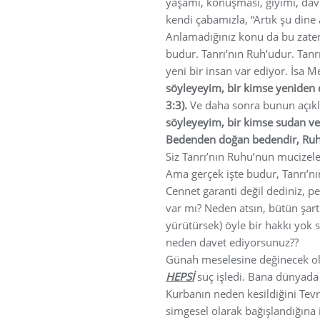
yaşamı, konuşması, giyimi, davra
kendi çabamızla, “Artık şu dine
Anlamadığınız konu da bu zaten
budur. Tanrı’nın Ruh’udur. Tanrı
yeni bir insan var ediyor. İsa M
söyleyeyim, bir kimse yeniden
3:3).
Ve daha sonra bunun açıkl
söyleyeyim, bir kimse sudan ve
Bedenden doğan bedendir, Ruh’
Siz Tanrı’nın Ruhu’nun mucizele
Ama gerçek işte budur, Tanrı’n
Cennet garanti değil dediniz, p
var mı? Neden atsın, bütün şart
yürütürsek) öyle bir hakkı yok s
neden davet ediyorsunuz??
Günah meselesine değinecek olu
HEPSİ
suç işledi. Bana dünyada 
Kurbanın neden kesildiğini Tev
simgesel olarak bağışlandığına 