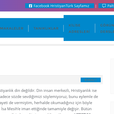
Facebook HristiyanTürk Sayfamız
Palt
KILISE
GÖRÜN
MAKALELER
TANIKLIKLAR
ADRESLERI
DERSL
#36821
tiyanlık din değildir. Din insan merkezli, Hristiyanlık ise
z sadece sözde sevdiğimizi söylemiyoruz, bunu eylemle de
 ayeti de vermiştim, herhalde okumadığınız için böyle
, İsa Mesih’e iman ettiğinde tamamiyle değişir. Bütün