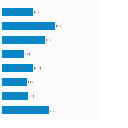
Araştırma
(4)
Cevaplar & Makaleler
(5)
Dua ve Tapınma
(3)
Kilise
(2)
Makaleler
(49)
Medya
(1)
Tanıklık
(1)
Vaazlar ve Dersler
(1)