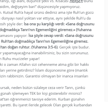
nışı, ilgi alanı, düşünce şekli vs. Kısacası
HERŞEY!
Bunu
 aidim, değişeyim bari” düşüncesiyle yapmıyoruz.
. Kutsal Ruh’a hayal ürünü dediniz ama işte Ruh’un gücü
 dünyayı nasıl yoktan var ettiyse, aynı şekilde Ruh’u da
esih şöyle der:
İsa ona şu karşılığı verdi: «Sana doğrusunu
 doğmadıkça Tanrı’nın Egemenliğini göremez.» (Yuhanna
amasını yapıyor:
İsa şöyle cevap verdi: «Sana doğrusunu
 Ruh’tan doğmadıkça Tanrı’nın Egemenliğine giremez.
tan doğan ruhtur. (Yuhanna 3:5-6)
. Gerçek işte budur.
r yapamayacağına inanabilirsiniz, bu sizin sorununuz.
ın Ruhu mucizeler yapar!
eki o zaman Allahın sizi cehenneme atma gibi bir hakkı
ları yerine getirdiniz? İslam düşüncesine göre (mantık
izin rabbinizin. Garantisi olmayan bir inanca insanları
rsak, neden bütün sülaleye ceza verir Tanrı, çünkü
günah işlemeyen TEK bir kişi gösterebilir misiniz?
rat’tan öğrenmenizi tavsiye ederim. Kurban günahın
işaretti. Bu işaret ileride gelecek Olan gerçek kurbandan