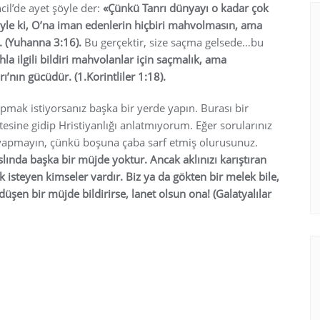
cil’de ayet şöyle der:
«Çünkü Tanrı dünyayı o kadar çok
 Öyle ki, O’na iman edenlerin hiçbiri mahvolmasın, ama
 (Yuhanna 3:16).
Bu gerçektir, size saçma gelsede…bu
la ilgili bildiri mahvolanlar için saçmalık, ama
ı’nın gücüdür. (1.Korintliler 1:18).
apmak istiyorsanız başka bir yerde yapın. Burası bir
sitesine gidip Hristiyanlığı anlatmıyorum. Eğer sorularınız
 yapmayın, çünkü boşuna çaba sarf etmiş olurusunuz.
slında başka bir müjde yoktur. Ancak aklınızı karıştıran
 isteyen kimseler vardır. Biz ya da gökten bir melek bile,
düşen bir müjde bildirirse, lanet olsun ona! (Galatyalılar