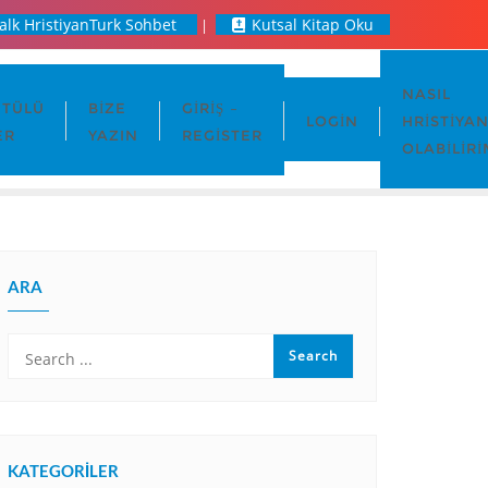
alk HristiyanTurk Sohbet
Kutsal Kitap Oku
NASIL
TÜLÜ
BIZE
GIRIŞ –
LOGIN
HRISTIYA
ER
YAZIN
REGISTER
OLABILIRI
ARA
KATEGORILER