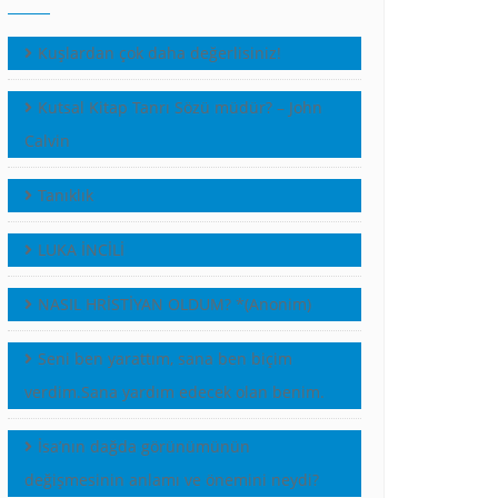
Kuşlardan çok daha değerlisiniz!
Kutsal Kitap Tanrı Sözü müdür? – John
Calvin
Tanıklık
LUKA İNCİLİ
NASIL HRİSTİYAN OLDUM? *(Anonim)
Seni ben yarattım, sana ben biçim
verdim.Sana yardım edecek olan benim.
İsa’nın dağda görünümünün
değişmesinin anlamı ve önemini neydi?