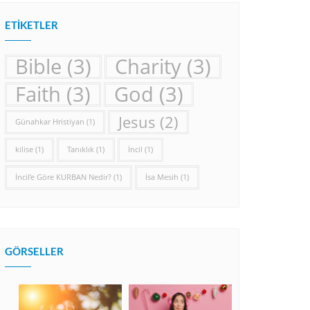
ETIKETLER
Bible
(3)
Charity
(3)
Faith
(3)
God
(3)
Jesus
(2)
Günahkar Hristiyan
(1)
kilise
(1)
Tanıklık
(1)
İncil
(1)
İncil’e Göre KURBAN Nedir?
(1)
İsa Mesih
(1)
GÖRSELLER