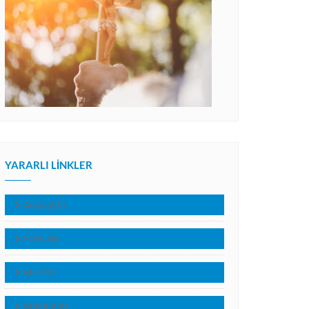
YARARLI LINKLER
Anasayfa
FORUM
MEDYA
Makaleler