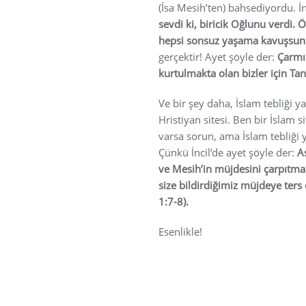
(İsa Mesih’ten) bahsediyordu. İn
sevdi ki, biricik Oğlunu verdi.
hepsi sonsuz yaşama kavuşsun.
gerçektir! Ayet şöyle der:
Çarmıh
kurtulmakta olan bizler için Tanr
Ve bir şey daha, İslam tebliği y
Hristiyan sitesi. Ben bir İslam 
varsa sorun, ama İslam tebliği
Çünkü İncil’de ayet şöyle der:
A
ve Mesih’in müjdesini çarpıtmak
size bildirdiğimiz müjdeye ters 
1:7-8).
Esenlikle!