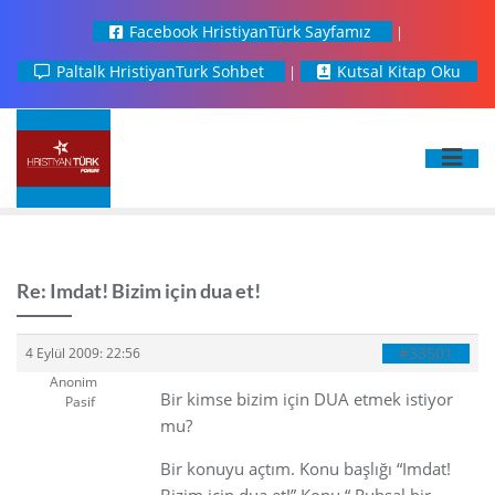
Facebook HristiyanTürk Sayfamız
Paltalk HristiyanTurk Sohbet
Kutsal Kitap Oku
Re: Imdat! Bizim için dua et!
#33501
4 Eylül 2009: 22:56
Anonim
Bir kimse bizim için DUA etmek istiyor
Pasif
mu?
Bir konuyu açtım. Konu başlığı “Imdat!
Bizim için dua et!” Konu “ Ruhsal bir