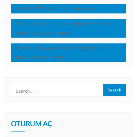
NASIL HRİSTİYAN OLDUM? *(Anonim)
Seni ben yarattım, sana ben biçim verdim.Sana
yardım edecek olan benim.
İsa’nın dağda görünümünün değişmesinin
anlamı ve önemini neydi?
OTURUM AÇ