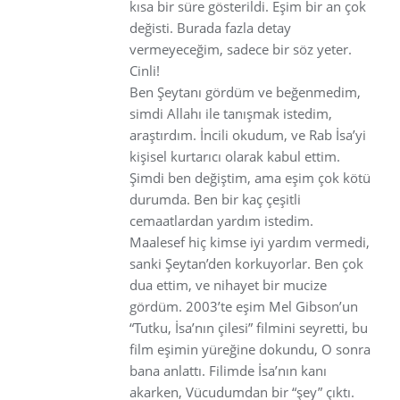
kısa bir süre gösterildi. Eşim bir an çok
değisti. Burada fazla detay
vermeyeceğim, sadece bir söz yeter.
Cinli!
Ben Şeytanı gördüm ve beğenmedim,
simdi Allahı ile tanışmak istedim,
araştırdım. İncili okudum, ve Rab İsa’yi
kişisel kurtarıcı olarak kabul ettim.
Şimdi ben değiştim, ama eşim çok kötü
durumda. Ben bir kaç çeşitli
cemaatlardan yardım istedim.
Maalesef hiç kimse iyi yardım vermedi,
sanki Şeytan’den korkuyorlar. Ben çok
dua ettim, ve nihayet bir mucize
gördüm. 2003’te eşim Mel Gibson’un
“Tutku, İsa’nın çilesi” filmini seyretti, bu
film eşimin yüreğine dokundu, O sonra
bana anlattı. Filimde İsa’nın kanı
akarken, Vücudumdan bir “şey” çıktı.