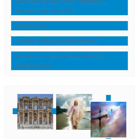
Elçi Pavlus’un Elçilerin İşleri kitabında hiç
geçmeyen diğer yolculukları
Sabah Rutini
Tanrım, Tanrım, beni neden terkettin?
İsa Mesih mi, Yeşua mı? Türk halkı en çok
hangisine aşina?