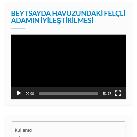
BEYTSAYDA HAVUZUNDAKI FELÇLI
ADAMIN İYILEŞTIRILMESI
Video
oynatıcı
00:00
51:17
Kullanıcı