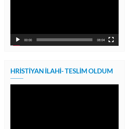
00:00
08:04
HRISTIYAN İLAHI- TESLIM OLDUM
Video
oynatıcı