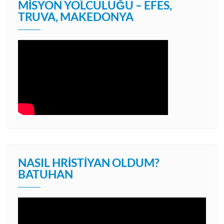
MISYON YOLCULUĞU – EFES,
TRUVA, MAKEDONYA
NASIL HRISTIYAN OLDUM?
BATUHAN
Video
oynatıcı