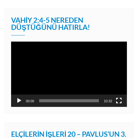
VAHIY 2:4-5 NEREDEN
DÜŞTÜĞÜNÜ HATIRLA!
Video
oynatıcı
00:00
10:32
ELÇILERIN İŞLERI 20 – PAVLUS’UN 3.