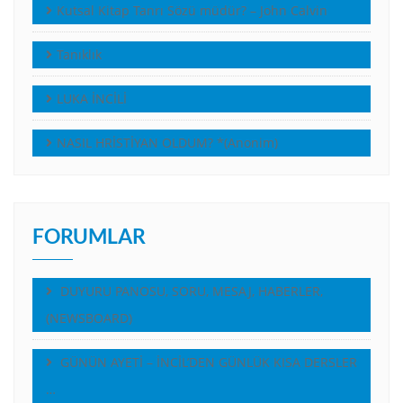
Kutsal Kitap Tanrı Sözü müdür? – John Calvin
Tanıklık
LUKA İNCİLİ
NASIL HRİSTİYAN OLDUM? *(Anonim)
FORUMLAR
DUYURU PANOSU, SORU, MESAJ, HABERLER,
(NEWSBOARD)
GÜNÜN AYETİ – İNCİL’DEN GÜNLÜK KISA DERSLER
…