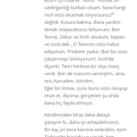
saldırganlığı kurban olsam, bana hangi
incil sözü okutmak istiyorsunuz?”
değildi. Kusura bakma. Bana yardım
etmek isteyeceksiniz biliyorum. Ben
Tevrat, Zebur ve İncili okudum, baştan
ve sona dek., O Tanrının sözü kabul
ediyorum. Problem şudur: Ben bu sözü
çalıştırmayi bilmiyorum!. İncili’de
diyorki: Tanrı herkese bir ölçü inanç
verdi. Ben de inancim varmıştım, ama
onu harcadım, bitirdim.
Eğer bir kimse, şunu bunu sözü okuyup
iman et, diyorsa, gerçekten şu anda
bana hiç fayda etmiyor.
Kendimizden biraz daha detaylı
yazayim ki, daha iyi anlayabilirsiniz.
Bir kaç yıl önce karımla evlendim, eşim
Türkiye’de büyüdü ve yasadı, ben