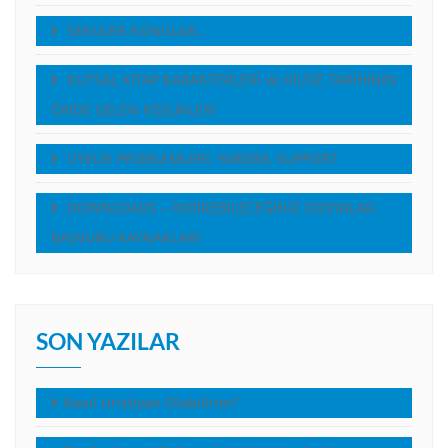
SEKÜLER KONULAR…
KUTSAL KITAP KARAKTERLERİ ve KİLİSE TARİHİNİN
ÖNDE GELEN KİŞİLİKLERİ
ÜYELİK PROBLEMLERİ, YARDIM, SUPPORT
DOWNLOADS – İNDİREBİLECEĞİNİZ DOSYALAR,
BASVURU KAYNAKLARI
SON YAZILAR
Nasıl Hristiyan Olabilirim?