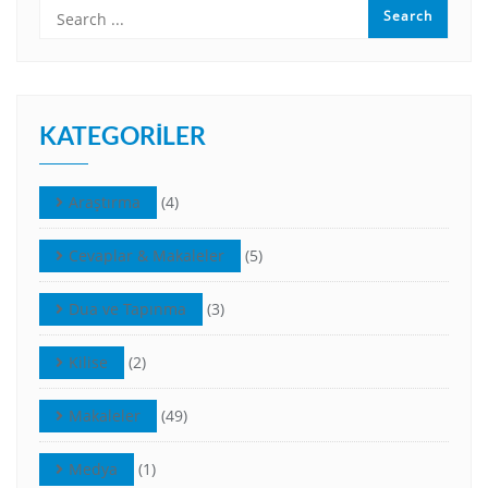
KATEGORILER
Araştırma
(4)
Cevaplar & Makaleler
(5)
Dua ve Tapınma
(3)
Kilise
(2)
Makaleler
(49)
Medya
(1)