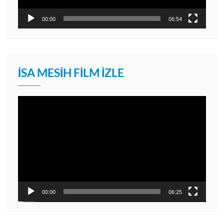
00:00
06:54
İSA MESIH FILM İZLE
Video
oynatıcı
00:00
06:25