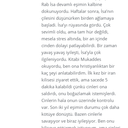
Rab İsa devamlı eşimin kalbine
dokunuyordu. Haftalar sonra, İsa’nın
çilesini düşünürken birden ağlamaya
başladi. İsa’yı rüyasında gördü. Çok
sevimli oldu, ama tam hür değildi,
mesela stres altında, bir an içinde
cinden dolayi patlayabilirdi. Bir zaman
yavaş yavaş iyileşti, İsa’yla çok
ilgileniyordu. Kitabi Mukaddes
okuyordu, ben ona hristiyanlıktan bir
kaç şeyi anlatabilirdim. İlk kez bir iran
kilisesi ziyaret ettik, ama sacede 5
dakika kalabildi çünkü cinleri ona
saldırdı, onu boğazlamak istemişlerdi.
Cinlerin hala onun üzerinde kontrolu
var. Son iki yıl eşimin durumu çok daha
kötüye dönüştü. Bazen cinlerle
savaşıyor ve biraz iyileşiyor. Ben onu
kiliseye götürmek istiyorum, ama cinleri