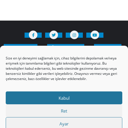
HAKKIMIZDA
Üyelik Kuralları
Bize Yazın
Gizlilik Politikamız
İncil’den Dersler
Size en iyi deneyimi sağlamak için, cihaz bilgilerini depolamak ve/veya
Makaleler
Online Kutsal Kitap
erişmek için tanımlama bilgileri gibi teknolojiler kullanıyoruz. Bu
teknolojileri kabul ederseniz, bu web sitesinde gezinme davranışı veya
Video Öğrencilik Dersleri
benzersiz kimlikler gibi verileri işleyebiliriz. Onayınızı vermez veya geri
ABNSAT Türkiye – Canlı İzleyin
çekmezseniz, bazı özellikler ve işlevler etkilenebilir.
Ahuva Hizmetleri YouTube Sayfası
Hesap aç
Üye Girişi
Kayıt
Register
Kabul
Register
Paltalk Sohbet Odası
Üye Girişi
Ret
Copyright ©2026 hristiyanturk.com . All rights reserved.
Ayar
WordPress
Powered by
&
Designed by