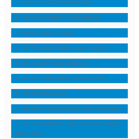
KUTSAL KİTAP (KİTABI MUKADDES)
HRİSTİYAN YAŞAMI VE UYGULAMALARI
KURTULUŞ (SETERYOLOJİ)
HRİSTİYAN İNANCI (Mesih İnancı Teolojisi)
DİNLER, MEZHEPLER, İNANÇLAR…
EKLESİA – KİLİSE, İNANLILAR TOPLULUĞU
EN ÇOK SORULANLAR
KELAM WEB TV, GÖRÜNTÜLÜ VE SESLI DOSYALAR
HRİSTİYAN EDEBİYATI, ŞİİRLER, KİTAPLAR, MEDYA,
BASIN, YAYIN…