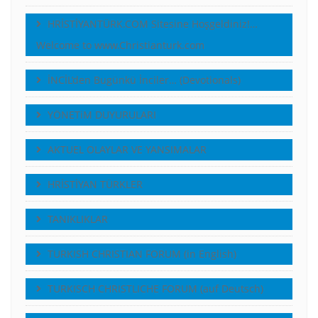
HRİSTİYANTÜRK.COM Sitesine Hoşgeldiniz!…
Welcome to www.Christianturk.com
İNCİL’den Bugünkü İnciler… (Devotionals)
YÖNETiM DUYURULARI
AKTUEL OLAYLAR VE YANSIMALAR
HRİSTİYAN TÜRKLER
TANIKLIKLAR
TURKISH CHRISTIAN FORUM (in English)
TURKISCH CHRISTLICHE FORUM (auf Deutsch)