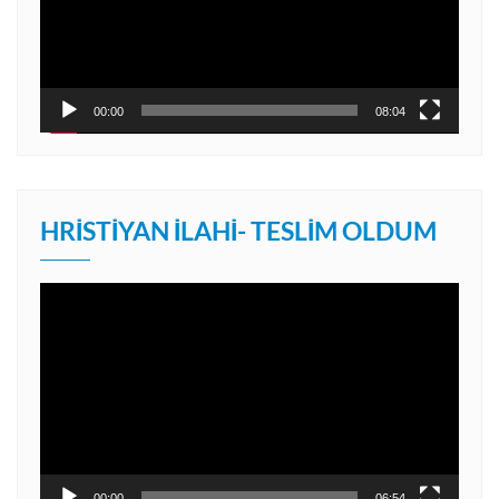
00:00
08:04
HRISTIYAN İLAHI- TESLIM OLDUM
Video
oynatıcı
00:00
06:54