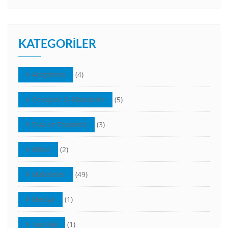
KATEGORILER
Araştırma
(4)
Cevaplar & Makaleler
(5)
Dua ve Tapınma
(3)
Kilise
(2)
Makaleler
(49)
Medya
(1)
Tanıklık
(1)