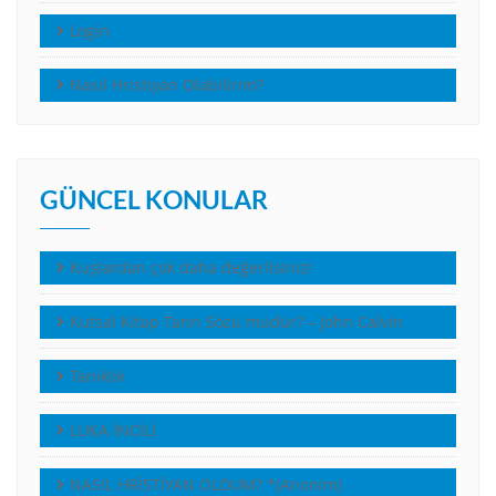
Login
Nasıl Hristiyan Olabilirim?
GÜNCEL KONULAR
Kuşlardan çok daha değerlisiniz!
Kutsal Kitap Tanrı Sözü müdür? – John Calvin
Tanıklık
LUKA İNCİLİ
NASIL HRİSTİYAN OLDUM? *(Anonim)