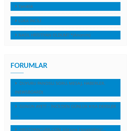
Tanıklık
LUKA İNCİLİ
NASIL HRİSTİYAN OLDUM? *(Anonim)
FORUMLAR
DUYURU PANOSU, SORU, MESAJ, HABERLER,
(NEWSBOARD)
GÜNÜN AYETİ – İNCİL’DEN GÜNLÜK KISA DERSLER
…
HRİSTİYANTÜRK.COM Sitesine Hoşgeldiniz!…