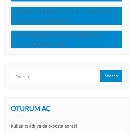
Seni ben yarattım, sana ben biçim verdim.Sana
yardım edecek olan benim.
İsa’nın dağda görünümünün değişmesinin
anlamı ve önemini neydi?
OTURUM AÇ
Kullanıcı adı ya da e-posta adresi