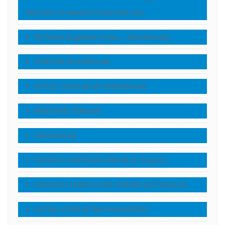
Welcome to www.Christianturk.com
İNCİL’den Bugünkü İnciler… (Devotionals)
YÖNETiM DUYURULARI
AKTUEL OLAYLAR VE YANSIMALAR
HRİSTİYAN TÜRKLER
TANIKLIKLAR
TURKISH CHRISTIAN FORUM (in English)
TURKISCH CHRISTLICHE FORUM (auf Deutsch)
KUTSAL KİTAP (KİTABI MUKADDES)