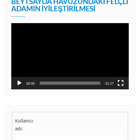
BEYTSAYDA HAVUZUNDAKI FELÇLI
ADAMIN İYILEŞTIRILMESI
Video
oynatıcı
00:00
51:17
Kullanıcı
adı: