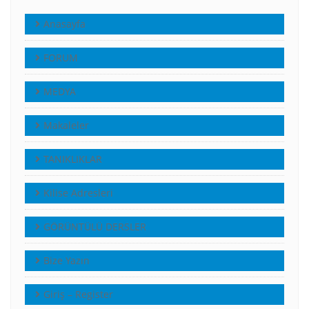
Anasayfa
FORUM
MEDYA
Makaleler
TANIKLIKLAR
Kilise Adresleri
GÖRÜNTÜLÜ DERSLER
Bize Yazın
Giriş – Register