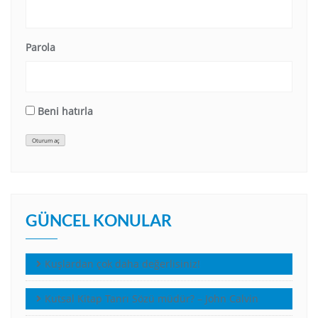
Parola
Beni hatırla
Oturum aç
GÜNCEL KONULAR
Kuşlardan çok daha değerlisiniz!
Kutsal Kitap Tanrı Sözü müdür? – John Calvin