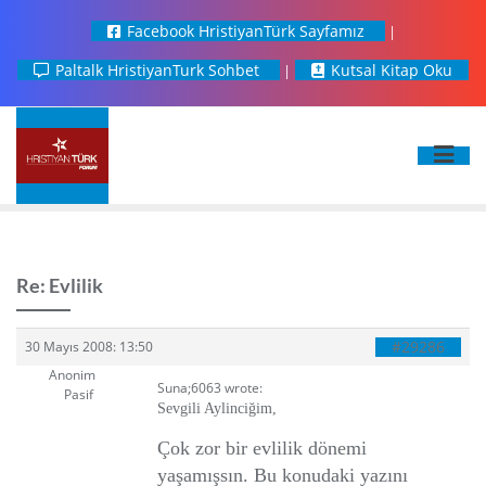
Facebook HristiyanTürk Sayfamız
Paltalk HristiyanTurk Sohbet
Kutsal Kitap Oku
Re: Evlilik
#29286
30 Mayıs 2008: 13:50
Anonim
Suna;6063 wrote:
Pasif
Sevgili Aylinciğim,
Çok zor bir evlilik dönemi
yaşamışsın. Bu konudaki yazını