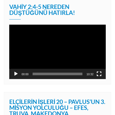
VAHIY 2:4-5 NEREDEN
DÜŞTÜĞÜNÜ HATIRLA!
Video
oynatıcı
00:00
10:32
ELÇILERIN İŞLERI 20 – PAVLUS’UN 3.
MISYON YOLCULUĞU – EFES,
TRUVA, MAKEDONYA