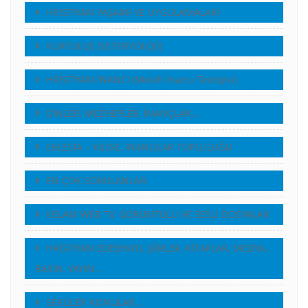
HRİSTİYAN YAŞAMI VE UYGULAMALARI
KURTULUŞ (SETERYOLOJİ)
HRİSTİYAN İNANCI (Mesih İnancı Teolojisi)
DİNLER, MEZHEPLER, İNANÇLAR…
EKLESİA – KİLİSE, İNANLILAR TOPLULUĞU
EN ÇOK SORULANLAR
KELAM WEB TV, GÖRÜNTÜLÜ VE SESLI DOSYALAR
HRİSTİYAN EDEBİYATI, ŞİİRLER, KİTAPLAR, MEDYA,
BASIN, YAYIN…
SEKÜLER KONULAR…