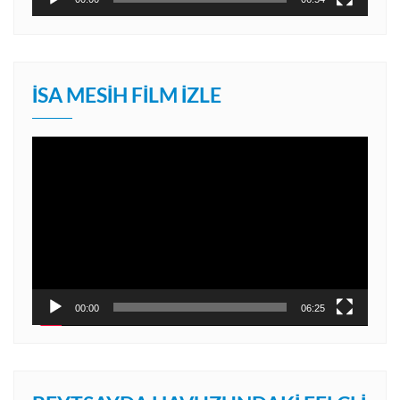
İSA MESIH FILM İZLE
Video
oynatıcı
00:00
06:25