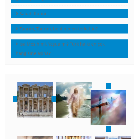
Sabah Rutini
Tanrım, Tanrım, beni neden terkettin?
İsa Mesih mi, Yeşua mı? Türk halkı en çok
hangisine aşina?