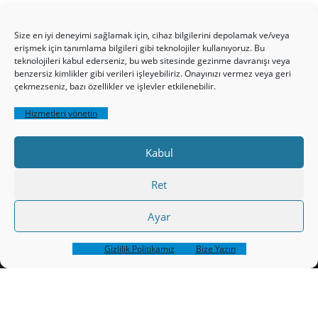
Size en iyi deneyimi sağlamak için, cihaz bilgilerini depolamak ve/veya
erişmek için tanımlama bilgileri gibi teknolojiler kullanıyoruz. Bu
teknolojileri kabul ederseniz, bu web sitesinde gezinme davranışı veya
benzersiz kimlikler gibi verileri işleyebiliriz. Onayınızı vermez veya geri
çekmezseniz, bazı özellikler ve işlevler etkilenebilir.
HAKKIMIZDA
Üyelik Kuralları
Bize Yazın
Gizlilik Politikamız
İncil’den Dersler
Hizmetleri yönetin
Makaleler
Online Kutsal Kitap
Video Öğrencilik Dersleri
Kabul
ABNSAT Türkiye – Canlı İzleyin
Ahuva Hizmetleri YouTube Sayfası
Hesap aç
Ret
Üye Girişi
Kayıt
Register
Ayar
Register
Paltalk Sohbet Odası
Üye Girişi
Gizlilik Politikamız
Bize Yazın
Copyright ©2026 hristiyanturk.com . All rights reserved.
WordPress
Powered by
&
Designed by
Bizberg Themes