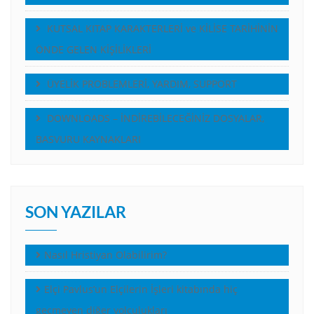
KUTSAL KITAP KARAKTERLERİ ve KİLİSE TARİHİNİN
ÖNDE GELEN KİŞİLİKLERİ
ÜYELİK PROBLEMLERİ, YARDIM, SUPPORT
DOWNLOADS – İNDİREBİLECEĞİNİZ DOSYALAR,
BASVURU KAYNAKLARI
SON YAZILAR
Nasıl Hristiyan Olabilirim?
Elçi Pavlus’un Elçilerin İşleri kitabında hiç
geçmeyen diğer yolculukları