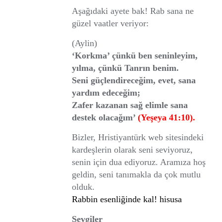
Aşağıdaki ayete bak! Rab sana ne
güzel vaatler veriyor:
(Aylin)
‘Korkma’ çünkü ben seninleyim,
yılma, çünkü Tanrın benim.
Seni güçlendireceğim, evet, sana
yardım edeceğim;
Zafer kazanan sağ elimle sana
destek olacağım’
(Yeşeya 41:10).
Bizler, Hristiyantürk web sitesindeki
kardeşlerin olarak seni seviyoruz,
senin için dua ediyoruz. Aramıza hoş
geldin, seni tanımakla da çok mutlu
olduk.
Rabbin esenliğinde kal! hisusa
Sevgiler