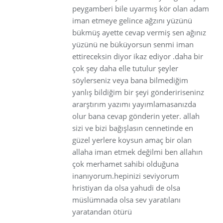
peygamberi bile uyarmış kör olan adam
iman etmeye gelince ağzını yüzünü
bükmüş ayette cevap vermiş sen ağınız
yüzünü ne büküyorsun senmi iman
ettireceksin diyor ikaz ediyor .daha bir
çok şey daha elle tutulur şeyler
söylerseniz veya bana bilmediğim
yanlış bildiğim bir şeyi göndeririseninz
ararştırım yazımı yayımlamasanızda
olur bana cevap gönderin yeter. allah
sizi ve bizi bağışlasın cennetinde en
güzel yerlere koysun amaç bir olan
allaha iman etmek değilmi ben allahın
çok merhamet sahibi olduğuna
inanıyorum.hepinizi seviyorum
hristiyan da olsa yahudi de olsa
müslümnada olsa sev yaratılanı
yaratandan ötürü