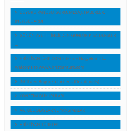
DUYURU PANOSU, SORU, MESAJ, HABERLER,
(NEWSBOARD)
GÜNÜN AYETİ – İNCİL’DEN GÜNLÜK KISA DERSLER
…
HRİSTİYANTÜRK.COM Sitesine Hoşgeldiniz!…
Welcome to www.Christianturk.com
İNCİL’den Bugünkü İnciler… (Devotionals)
YÖNETiM DUYURULARI
AKTUEL OLAYLAR VE YANSIMALAR
HRİSTİYAN TÜRKLER