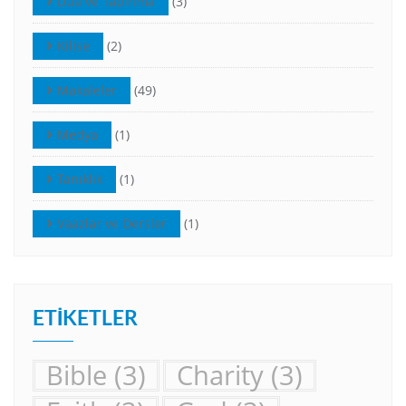
Dua ve Tapınma
(3)
Kilise
(2)
Makaleler
(49)
Medya
(1)
Tanıklık
(1)
Vaazlar ve Dersler
(1)
ETIKETLER
Bible
(3)
Charity
(3)