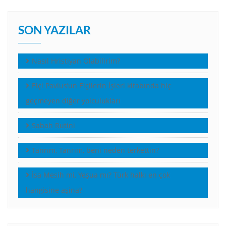
SON YAZILAR
Nasıl Hristiyan Olabilirim?
Elçi Pavlus’un Elçilerin İşleri kitabında hiç
geçmeyen diğer yolculukları
Sabah Rutini
Tanrım, Tanrım, beni neden terkettin?
İsa Mesih mi, Yeşua mı? Türk halkı en çok
hangisine aşina?