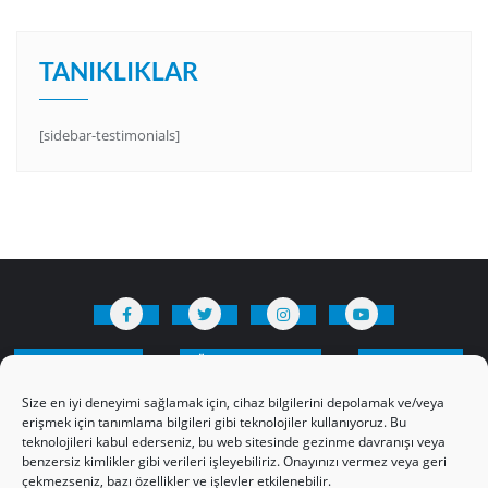
TANIKLIKLAR
[sidebar-testimonials]
HAKKIMIZDA
Üyelik Kuralları
Bize Yazın
Gizlilik Politikamız
İncil’den Dersler
Size en iyi deneyimi sağlamak için, cihaz bilgilerini depolamak ve/veya
Makaleler
Online Kutsal Kitap
erişmek için tanımlama bilgileri gibi teknolojiler kullanıyoruz. Bu
teknolojileri kabul ederseniz, bu web sitesinde gezinme davranışı veya
Video Öğrencilik Dersleri
benzersiz kimlikler gibi verileri işleyebiliriz. Onayınızı vermez veya geri
ABNSAT Türkiye – Canlı İzleyin
çekmezseniz, bazı özellikler ve işlevler etkilenebilir.