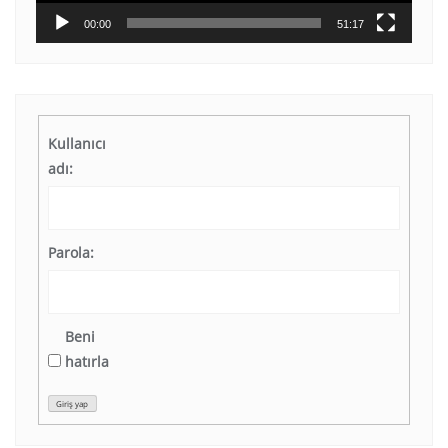
00:00
51:17
Kullanıcı
adı:
Parola:
Beni
hatırla
Giriş yap