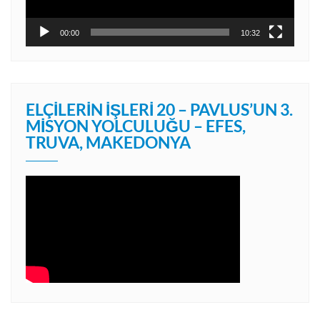
00:00
10:32
ELÇILERIN İŞLERI 20 – PAVLUS’UN 3.
MISYON YOLCULUĞU – EFES,
TRUVA, MAKEDONYA