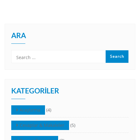
ARA
KATEGORILER
Araştırma
(4)
Cevaplar & Makaleler
(5)