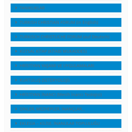
TANIKLIKLAR
TURKISH CHRISTIAN FORUM (in English)
TURKISCH CHRISTLICHE FORUM (auf Deutsch)
KUTSAL KİTAP (KİTABI MUKADDES)
HRİSTİYAN YAŞAMI VE UYGULAMALARI
KURTULUŞ (SETERYOLOJİ)
HRİSTİYAN İNANCI (Mesih İnancı Teolojisi)
DİNLER, MEZHEPLER, İNANÇLAR…
EKLESİA – KİLİSE, İNANLILAR TOPLULUĞU