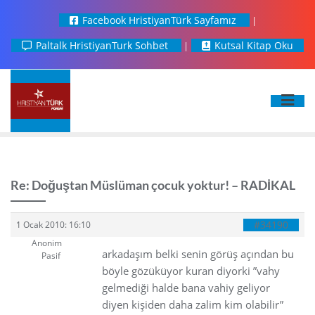
Facebook HristiyanTürk Sayfamız
Paltalk HristiyanTurk Sohbet
Kutsal Kitap Oku
Re: Doğuştan Müslüman çocuk yoktur! – RADİKAL
#34190
1 Ocak 2010: 16:10
Anonim
arkadaşım belki senin görüş açından bu
Pasif
böyle gözüküyor kuran diyorki ”vahy
gelmediği halde bana vahiy geliyor
diyen kişiden daha zalim kim olabilir”