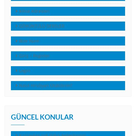
Kilise Adresleri
GÖRÜNTÜLÜ DERSLER
Bize Yazın
Giriş – Register
Login
Nasıl Hristiyan Olabilirim?
GÜNCEL KONULAR
Kuşlardan çok daha değerlisiniz!