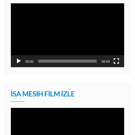
Video
oynatıcı
00:00
06:54
İSA MESIH FILM İZLE
Video
oynatıcı