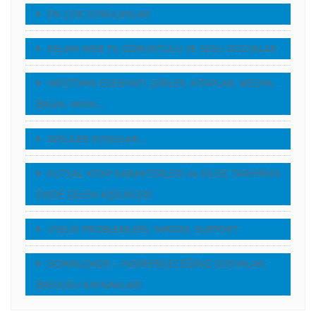
EN ÇOK SORULANLAR
KELAM WEB TV, GÖRÜNTÜLÜ VE SESLI DOSYALAR
HRİSTİYAN EDEBİYATI, ŞİİRLER, KİTAPLAR, MEDYA,
BASIN, YAYIN…
SEKÜLER KONULAR…
KUTSAL KITAP KARAKTERLERİ ve KİLİSE TARİHİNİN
ÖNDE GELEN KİŞİLİKLERİ
ÜYELİK PROBLEMLERİ, YARDIM, SUPPORT
DOWNLOADS – İNDİREBİLECEĞİNİZ DOSYALAR,
BASVURU KAYNAKLARI