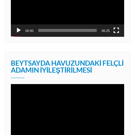
00:00
06:25
BEYTSAYDA HAVUZUNDAKI FELÇLI
ADAMIN İYILEŞTIRILMESI
Video
oynatıcı