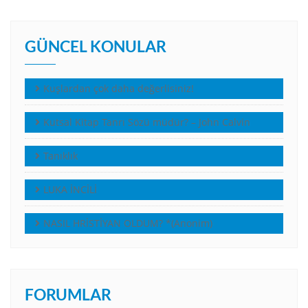
GÜNCEL KONULAR
Kuşlardan çok daha değerlisiniz!
Kutsal Kitap Tanrı Sözü müdür? – John Calvin
Tanıklık
LUKA İNCİLİ
NASIL HRİSTİYAN OLDUM? *(Anonim)
FORUMLAR