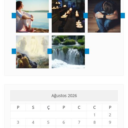
Ağustos 2026
P
S
Ç
P
C
C
P
1
2
3
4
5
6
7
8
9