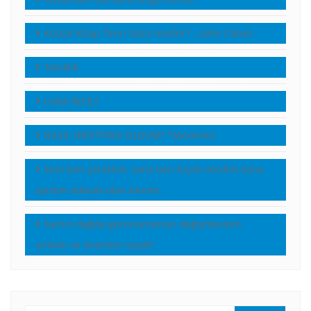
Kutsal Kitap Tanrı Sözü müdür? – John Calvin
Tanıklık
LUKA İNCİLİ
NASIL HRİSTİYAN OLDUM? *(Anonim)
Seni ben yarattım, sana ben biçim verdim.Sana
yardım edecek olan benim.
İsa’nın dağda görünümünün değişmesinin
anlamı ve önemini neydi?