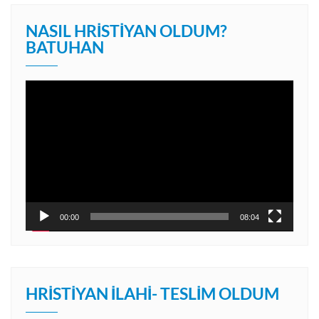
NASIL HRISTIYAN OLDUM?
BATUHAN
Video
oynatıcı
00:00
08:04
HRISTIYAN İLAHI- TESLIM OLDUM