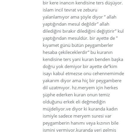
bir kere inancın kendisine ters düşüyor.
islam incil tevrat ve zeburu
yalanlamıyor ama şöyle diyor ” allah
yaptığından mesul değildir” allah
dilediğini bırakır dilediğini değiştirir” kul
yaptığından mesuldür. bir ayette de ”
kıyamet günü bütün peygamberler
hesaba çekileceklerdir” bu kuranın
kendisine ters yani kuran benden başka
doğru yok demiyor bir ayette de”kim
isayı kabul etmezse onu cehennemimde
yakarım diyor ama hiç bir peygambere
dil uzatmıyor. hz.meryem için herkes
şüphe ederken kuran onun temiz
olduğunu erkek eli değmediğin
müjdeliyor.ve diyor ki kuranda kadın
ismiyle sadece meryem suresi var
peygamberin hanımı veya kızının bile
ismini vermiyor.kuranda yeri gelmiş