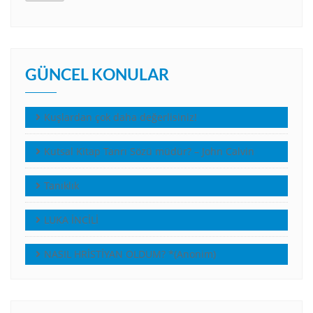
GÜNCEL KONULAR
Kuşlardan çok daha değerlisiniz!
Kutsal Kitap Tanrı Sözü müdür? – John Calvin
Tanıklık
LUKA İNCİLİ
NASIL HRİSTİYAN OLDUM? *(Anonim)