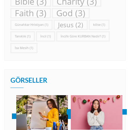
Bible
(3)
Charity
(3)
Faith
(3)
God
(3)
Jesus
(2)
Günahkar Hristiyan
(1)
kilise
(1)
Tanıklık
(1)
İncil
(1)
İncil’e Göre KURBAN Nedir?
(1)
İsa Mesih
(1)
GÖRSELLER