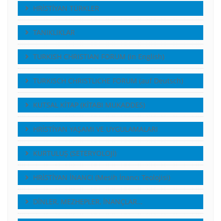
HRİSTİYAN TÜRKLER
TANIKLIKLAR
TURKISH CHRISTIAN FORUM (in English)
TURKISCH CHRISTLICHE FORUM (auf Deutsch)
KUTSAL KİTAP (KİTABI MUKADDES)
HRİSTİYAN YAŞAMI VE UYGULAMALARI
KURTULUŞ (SETERYOLOJİ)
HRİSTİYAN İNANCI (Mesih İnancı Teolojisi)
DİNLER, MEZHEPLER, İNANÇLAR…