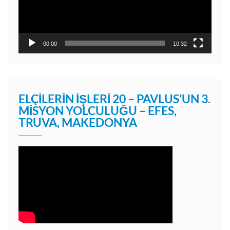
00:00
10:32
ELÇILERIN İŞLERI 20 – PAVLUS’UN 3.
MISYON YOLCULUĞU – EFES,
TRUVA, MAKEDONYA