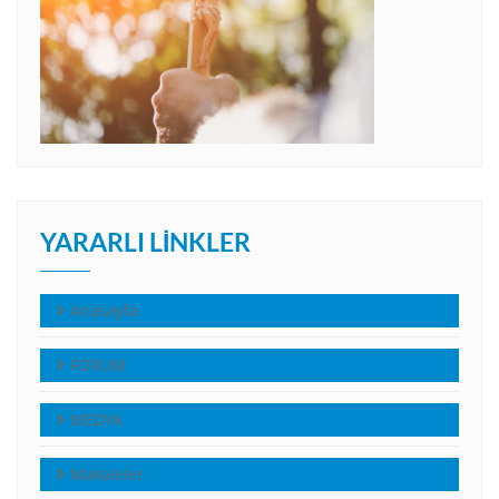
YARARLI LINKLER
Anasayfa
FORUM
MEDYA
Makaleler