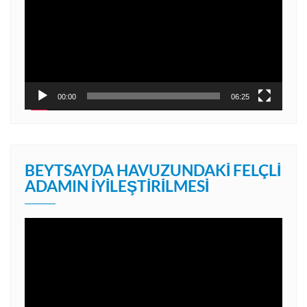
00:00
06:25
BEYTSAYDA HAVUZUNDAKI FELÇLI
ADAMIN İYILEŞTIRILMESI
Video
oynatıcı