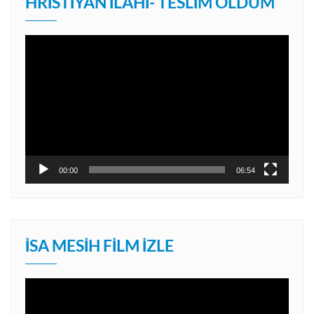
HRISTIYAN İLAHI- TESLIM OLDUM
Video
oynatıcı
00:00
06:54
İSA MESIH FILM İZLE
Video
oynatıcı