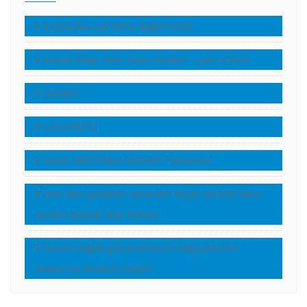
Kuşlardan çok daha değerlisiniz!
Kutsal Kitap Tanrı Sözü müdür? – John Calvin
Tanıklık
LUKA İNCİLİ
NASIL HRİSTİYAN OLDUM? *(Anonim)
Seni ben yarattım, sana ben biçim verdim.Sana
yardım edecek olan benim.
İsa’nın dağda görünümünün değişmesinin
anlamı ve önemini neydi?