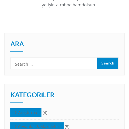
yetişir. a-rabbe hamdolsun
ARA
KATEGORILER
Araştırma
(4)
Cevaplar & Makaleler
(5)