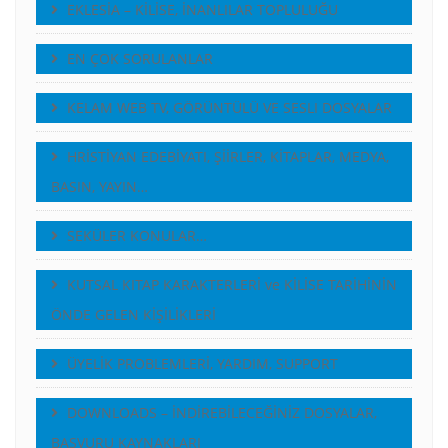
EKLESİA – KİLİSE, İNANLILAR TOPLULUĞU
EN ÇOK SORULANLAR
KELAM WEB TV, GÖRÜNTÜLÜ VE SESLI DOSYALAR
HRİSTİYAN EDEBİYATI, ŞİİRLER, KİTAPLAR, MEDYA,
BASIN, YAYIN…
SEKÜLER KONULAR…
KUTSAL KITAP KARAKTERLERİ ve KİLİSE TARİHİNİN
ÖNDE GELEN KİŞİLİKLERİ
ÜYELİK PROBLEMLERİ, YARDIM, SUPPORT
DOWNLOADS – İNDİREBİLECEĞİNİZ DOSYALAR,
BASVURU KAYNAKLARI