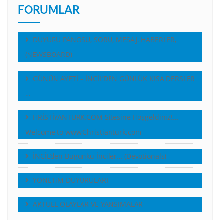
FORUMLAR
DUYURU PANOSU, SORU, MESAJ, HABERLER,
(NEWSBOARD)
GÜNÜN AYETİ – İNCİL’DEN GÜNLÜK KISA DERSLER
…
HRİSTİYANTÜRK.COM Sitesine Hoşgeldiniz!…
Welcome to www.Christianturk.com
İNCİL’den Bugünkü İnciler… (Devotionals)
YÖNETiM DUYURULARI
AKTUEL OLAYLAR VE YANSIMALAR