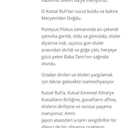
O Kutsal Ruh’tan vücut buldu ve bakire
Meryem’den Doğdu.
Pontiyus Pilatus zamanında acı çekerek
çarmıha gerildi, öldü ve gömüldü, ölüler
diyarına indi, üçüncü gün ölüler
arasından dirildi ve göğe çıktı, herşeye
gücü yeten Baba Tanrı’nın sağında
oturdu.
Oradan dirileri ve ölüleri yargılamak
için tekrar gelecektir.isamesihyasiyor
Kutsal Ruh’a, Kutsal Evrensel Kilise’ye
Kutsalların Birliğine, günahların affına,
ölülerin dirilişine ve sonsuz yaşama
inanıyoruz. Amin
japon atasözleri a-tanri sevgidirKör bir
dilenci de hiç olmazsa çiçeklerin