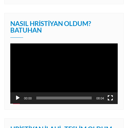
NASIL HRISTIYAN OLDUM?
BATUHAN
Video
oynatıcı
00:00
08:04