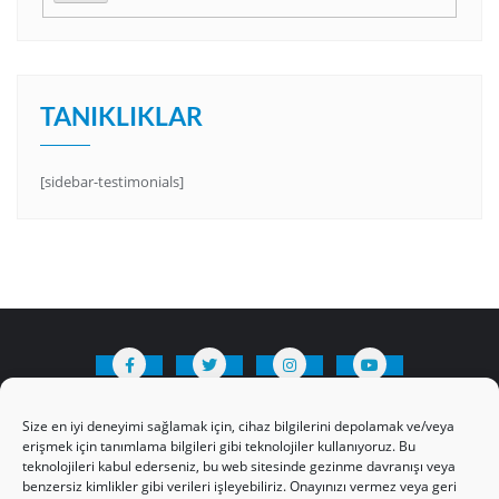
TANIKLIKLAR
[sidebar-testimonials]
HAKKIMIZDA
Üyelik Kuralları
Bize Yazın
Size en iyi deneyimi sağlamak için, cihaz bilgilerini depolamak ve/veya
Gizlilik Politikamız
İncil’den Dersler
erişmek için tanımlama bilgileri gibi teknolojiler kullanıyoruz. Bu
teknolojileri kabul ederseniz, bu web sitesinde gezinme davranışı veya
Makaleler
Online Kutsal Kitap
benzersiz kimlikler gibi verileri işleyebiliriz. Onayınızı vermez veya geri