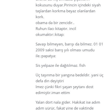
kokusunu duyar.Pirincin içindeki siyah
taşlardan korkma beyaz olanlardan
kork.
obama da bir zencidir..
Ruhun ilacı kitaptır. incil
okumaktır::kitap:
Savaşı bilmeyen, barışı da bilmez. 01 01
2009 saksi barış yılı olması umudu
ile.:papatya:
Sis yelpaze ile dağıtılmaz. fish
Üç taşınma bir yangına bedeldir. yani üç
defa din deyiştiri
lmez çünki fikri şaşan şeytanı dost
edimiştir.iman ettim
Yalan dört nala gider. Hakikat ise adım
adım yürür, fakat yine de vaktinde