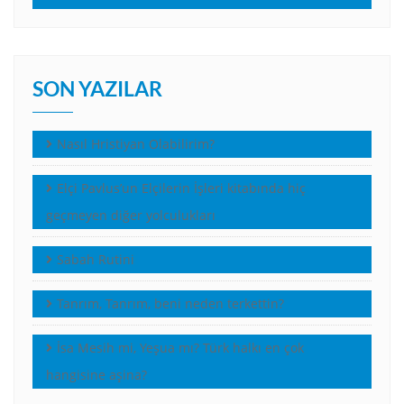
SON YAZILAR
Nasıl Hristiyan Olabilirim?
Elçi Pavlus’un Elçilerin İşleri kitabında hiç
geçmeyen diğer yolculukları
Sabah Rutini
Tanrım, Tanrım, beni neden terkettin?
İsa Mesih mi, Yeşua mı? Türk halkı en çok
hangisine aşina?