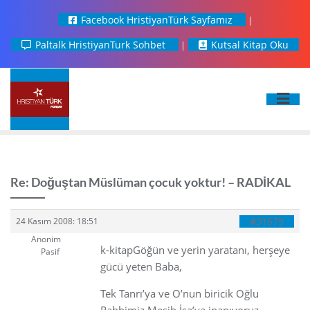
Facebook HristiyanTürk Sayfamız
Paltalk HristiyanTurk Sohbet
Kutsal Kitap Oku
Re: Doğuştan Müslüman çocuk yoktur! – RADİKAL
#31679
24 Kasım 2008: 18:51
Anonim
k-kitapGöğün ve yerin yaratanı, herşeye
Pasif
gücü yeten Baba,
Tek Tanrı’ya ve O’nun biricik Oğlu
Rabbimiz Mesih İsa’ya inanıyoruz.