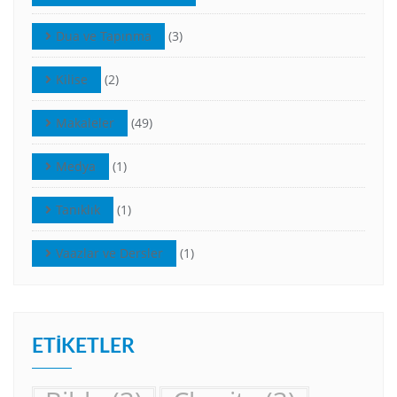
Dua ve Tapınma
(3)
Kilise
(2)
Makaleler
(49)
Medya
(1)
Tanıklık
(1)
Vaazlar ve Dersler
(1)
ETIKETLER