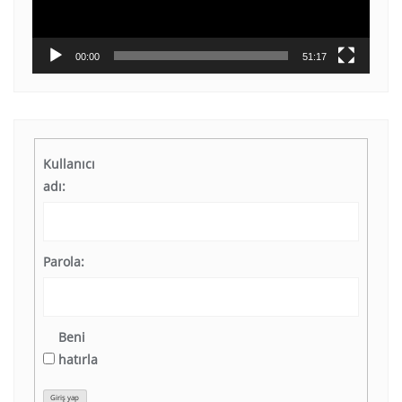
00:00
51:17
Kullanıcı
adı:
Parola:
Beni
hatırla
Giriş yap