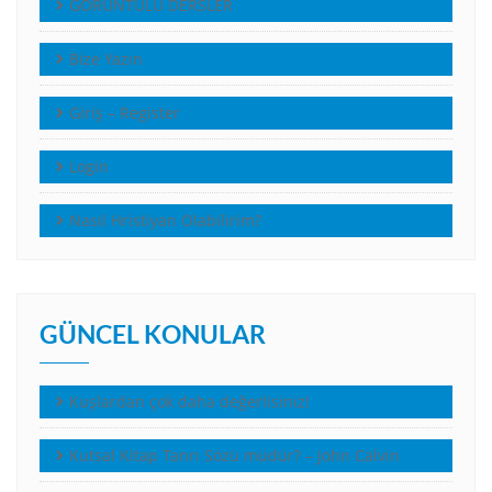
GÖRÜNTÜLÜ DERSLER
Bize Yazın
Giriş – Register
Login
Nasıl Hristiyan Olabilirim?
GÜNCEL KONULAR
Kuşlardan çok daha değerlisiniz!
Kutsal Kitap Tanrı Sözü müdür? – John Calvin