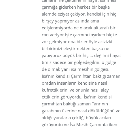
çarmığa giderken herkes bir başka
alemde eziyet çekiyor. kendisi için hiç
birşey yapmıyor aslında ama
edişlenmiyorda ne olacak alttarafı bir
can veriyor işte çarmıhı taşırken hiç te
zor gelmiyor ona bizler öyle acizizki
birbirimizi eleştirmekten başka ne
yapıyoruz büyük bir hiç…. değilmi hayat
tımız sadece bir gölğedeğilmi. o gölge
de olmak yani isa mesihin gölgesi.
İsa’nın kendisi Çarmıhtan baktığı zaman
oradan insanların kendisine nasıl
küfrettiklerini ve onunla nasıl alay
ettiklerin görüyordu, İsa’nın kendisi
çarmıhtan baktığı zaman Tanrının
gazabının üzerine nasıl döküldüğünü ve
aldığı yaralarla çektiği büyük acıları
görüyordu ve İsa Mesih Çarmıhta iken