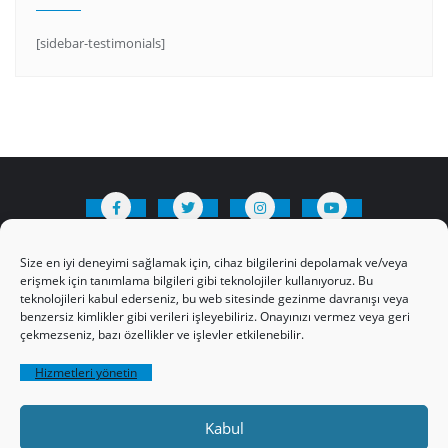
[sidebar-testimonials]
HAKKIMIZDA
Üyelik Kuralları
Bize Yazın
Size en iyi deneyimi sağlamak için, cihaz bilgilerini depolamak ve/veya
Gizlilik Politikamız
İncil’den Dersler
erişmek için tanımlama bilgileri gibi teknolojiler kullanıyoruz. Bu
teknolojileri kabul ederseniz, bu web sitesinde gezinme davranışı veya
Makaleler
Online Kutsal Kitap
benzersiz kimlikler gibi verileri işleyebiliriz. Onayınızı vermez veya geri
Video Öğrencilik Dersleri
çekmezseniz, bazı özellikler ve işlevler etkilenebilir.
ABNSAT Türkiye – Canlı İzleyin
Hizmetleri yönetin
Ahuva Hizmetleri YouTube Sayfası
Hesap aç
Üye Girişi
Kayıt
Register
Kabul
Register
Paltalk Sohbet Odası