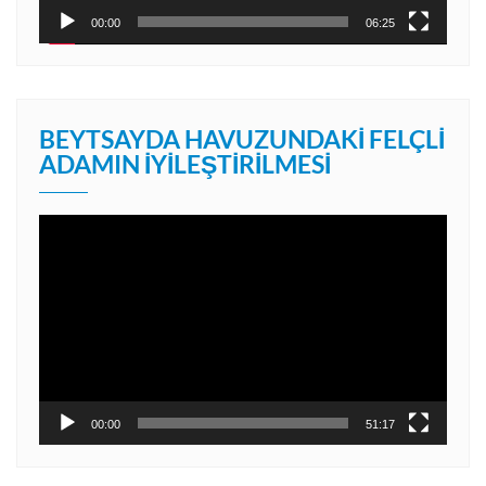
00:00
06:25
BEYTSAYDA HAVUZUNDAKI FELÇLI
ADAMIN İYILEŞTIRILMESI
Video
oynatıcı
00:00
51:17