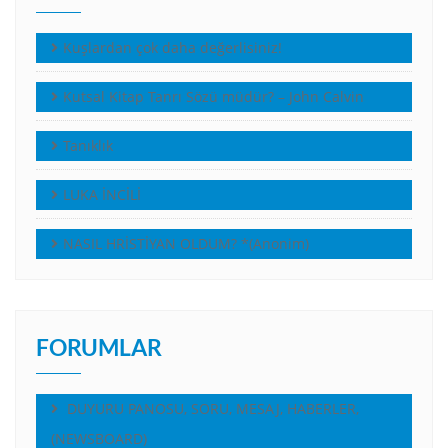
Kuşlardan çok daha değerlisiniz!
Kutsal Kitap Tanrı Sözü müdür? – John Calvin
Tanıklık
LUKA İNCİLİ
NASIL HRİSTİYAN OLDUM? *(Anonim)
FORUMLAR
DUYURU PANOSU, SORU, MESAJ, HABERLER,
(NEWSBOARD)