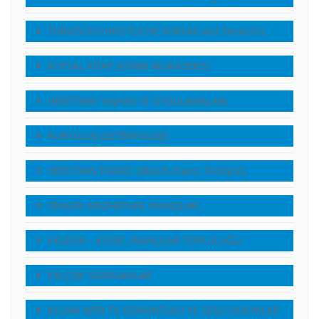
TURKISCH CHRISTLICHE FORUM (auf Deutsch)
KUTSAL KİTAP (KİTABI MUKADDES)
HRİSTİYAN YAŞAMI VE UYGULAMALARI
KURTULUŞ (SETERYOLOJİ)
HRİSTİYAN İNANCI (Mesih İnancı Teolojisi)
DİNLER, MEZHEPLER, İNANÇLAR…
EKLESİA – KİLİSE, İNANLILAR TOPLULUĞU
EN ÇOK SORULANLAR
KELAM WEB TV, GÖRÜNTÜLÜ VE SESLI DOSYALAR