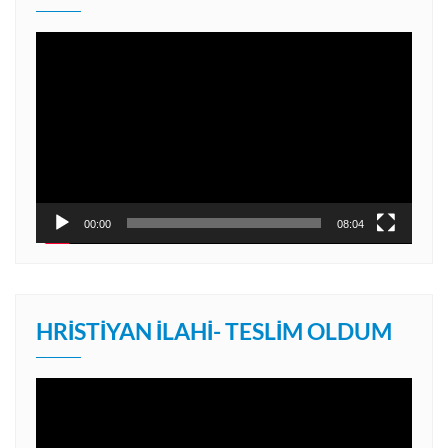
Video
oynatıcı
00:00
08:04
HRISTIYAN İLAHI- TESLIM OLDUM
Video
oynatıcı