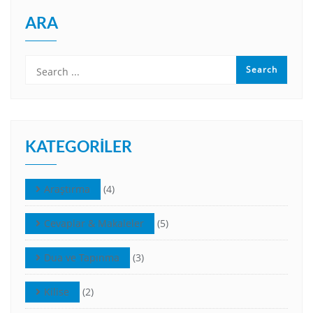
ARA
KATEGORILER
Araştırma
(4)
Cevaplar & Makaleler
(5)
Dua ve Tapınma
(3)
Kilise
(2)