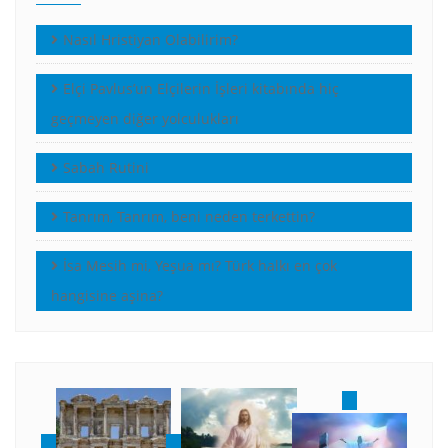
Nasıl Hristiyan Olabilirim?
Elçi Pavlus’un Elçilerin İşleri kitabında hiç
geçmeyen diğer yolculukları
Sabah Rutini
Tanrım, Tanrım, beni neden terkettin?
İsa Mesih mi, Yeşua mı? Türk halkı en çok
hangisine aşina?