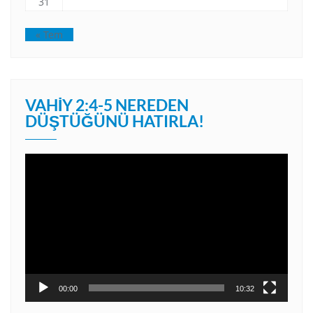
31
« Tem
VAHIY 2:4-5 NEREDEN
DÜŞTÜĞÜNÜ HATIRLA!
Video
oynatıcı
00:00
10:32