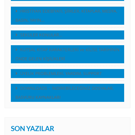
HRİSTİYAN EDEBİYATI, ŞİİRLER, KİTAPLAR, MEDYA,
BASIN, YAYIN…
SEKÜLER KONULAR…
KUTSAL KITAP KARAKTERLERİ ve KİLİSE TARİHİNİN
ÖNDE GELEN KİŞİLİKLERİ
ÜYELİK PROBLEMLERİ, YARDIM, SUPPORT
DOWNLOADS – İNDİREBİLECEĞİNİZ DOSYALAR,
BASVURU KAYNAKLARI
SON YAZILAR