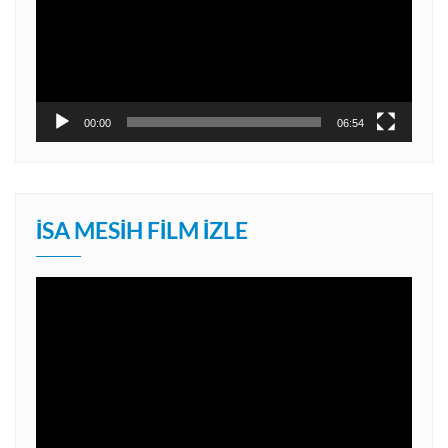
00:00
06:54
İSA MESIH FILM İZLE
Video
oynatıcı