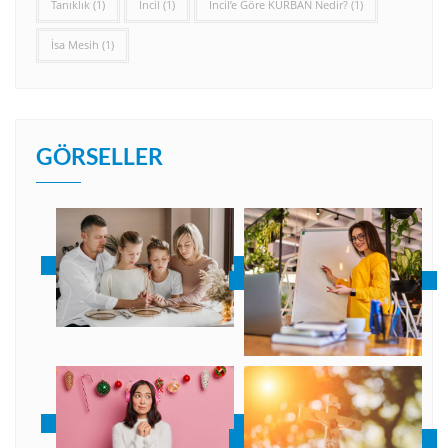
Tanıklık
(1)
İncil
(1)
İncil’e Göre KURBAN Nedir?
(1)
İsa Mesih
(1)
GÖRSELLER