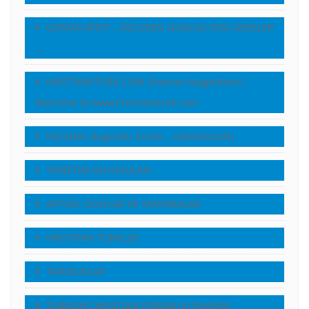
GÜNÜN AYETİ – İNCİL’DEN GÜNLÜK KISA DERSLER
…
HRİSTİYANTÜRK.COM Sitesine Hoşgeldiniz!…
Welcome to www.Christianturk.com
İNCİL’den Bugünkü İnciler… (Devotionals)
YÖNETiM DUYURULARI
AKTUEL OLAYLAR VE YANSIMALAR
HRİSTİYAN TÜRKLER
TANIKLIKLAR
TURKISH CHRISTIAN FORUM (in English)