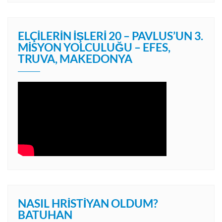
ELÇILERIN İŞLERI 20 – PAVLUS’UN 3.
MISYON YOLCULUĞU – EFES,
TRUVA, MAKEDONYA
NASIL HRISTIYAN OLDUM?
BATUHAN