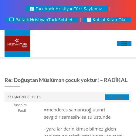
Facebook HristiyanTürk Sayfamız
Paltalk HristiyanTurk Sohbet
Kutsal Kitap Oku
Re: Doğuştan Müslüman çocuk yoktur! – RADİKAL
#31060
27 Eylül 2008: 19:16
Anonim
=menderes samancıoğlutanri
Pasif
sevgidirisamesih-isa su üstünde
–yara lar derin kimse bilmez giden
canların ne çektiklerini hayır. isa mesi