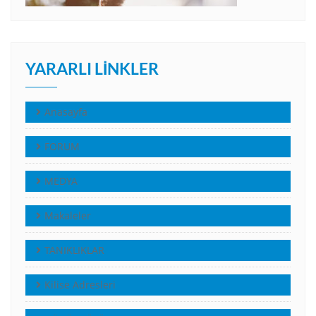
YARARLI LINKLER
Anasayfa
FORUM
MEDYA
Makaleler
TANIKLIKLAR
Kilise Adresleri