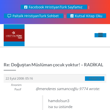
Facebook HristiyanTürk Sayfamız
Paltalk HristiyanTurk Sohbet
Kutsal Kitap Oku
Re: Doğuştan Müslüman çocuk yoktur! – RADİKAL
#30874
22 Eylül 2008: 05:16
Anonim
@menderes samancıoğlu 9774 wrote:
Pasif
hamdolsun3
isa su üstünde