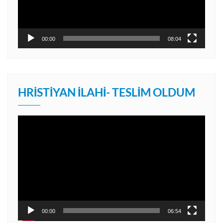
00:00
08:04
HRISTIYAN İLAHI- TESLIM OLDUM
Video
oynatıcı
00:00
06:54