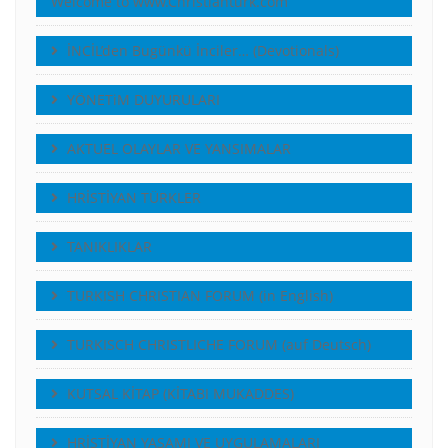
Welcome to www.Christianturk.com
İNCİL’den Bugünkü İnciler… (Devotionals)
YÖNETiM DUYURULARI
AKTUEL OLAYLAR VE YANSIMALAR
HRİSTİYAN TÜRKLER
TANIKLIKLAR
TURKISH CHRISTIAN FORUM (in English)
TURKISCH CHRISTLICHE FORUM (auf Deutsch)
KUTSAL KİTAP (KİTABI MUKADDES)
HRİSTİYAN YAŞAMI VE UYGULAMALARI