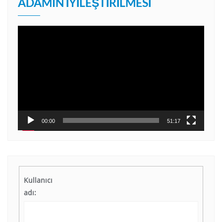
ADAMIN İYILEŞTIRILMESI
Video
oynatıcı
00:00
51:17
Kullanıcı
adı: