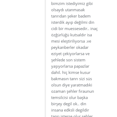
bimzim istediyimiz gibi
olsaydı utanmasak
tanrıdan şeker badem
isterdik ayıp değilmi din
cidi bir muessesedir.. inaç
özğürlüğü kutsaldır isa
mesi eleştiriliyorsa .ve
peykanberler okadar
eziyet çekiyorlarsa ve
şehlede son sistem
yaşıyorlarsa papazlar
dahil. hiç kimse kusur
bakmasın tanrı sizi süs
olsun diye yaratmadıki
ozaman şehler fıraunun
temsilcisi olur başka
birşey degil ok.. din
insana edksli degildir
tanrı isterse olur şehler