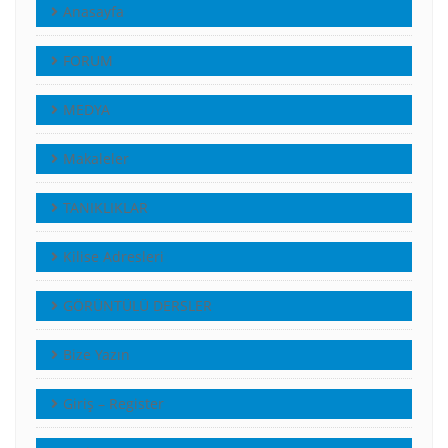
Anasayfa
FORUM
MEDYA
Makaleler
TANIKLIKLAR
Kilise Adresleri
GÖRÜNTÜLÜ DERSLER
Bize Yazın
Giriş – Register