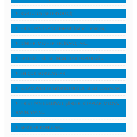
KURTULUŞ (SETERYOLOJİ)
HRİSTİYAN İNANCI (Mesih İnancı Teolojisi)
DİNLER, MEZHEPLER, İNANÇLAR…
EKLESİA – KİLİSE, İNANLILAR TOPLULUĞU
EN ÇOK SORULANLAR
KELAM WEB TV, GÖRÜNTÜLÜ VE SESLI DOSYALAR
HRİSTİYAN EDEBİYATI, ŞİİRLER, KİTAPLAR, MEDYA,
BASIN, YAYIN…
SEKÜLER KONULAR…