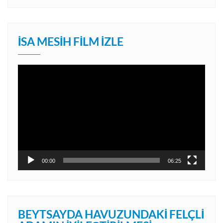
İSA MESIH FILM İZLE
Video
oynatıcı
00:00
06:25
BEYTSAYDA HAVUZUNDAKI FELÇLI