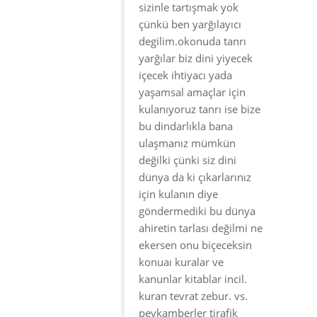
sizinle tartışmak yok
çünkü ben yarğılayıcı
degilim.okonuda tanrı
yarğılar biz dini yiyecek
içecek ihtiyacı yada
yaşamsal amaçlar için
kulanıyoruz tanrı ise bize
bu dindarlıkla bana
ulaşmanız mümkün
değilki çünki siz dini
dünya da ki çıkarlarınız
için kulanın diye
göndermediki bu dünya
ahiretin tarlası değilmi ne
ekersen onu biçeceksin
konuaı kuralar ve
kanunlar kitablar incil.
kuran tevrat zebur. vs.
peykamberler tirafik