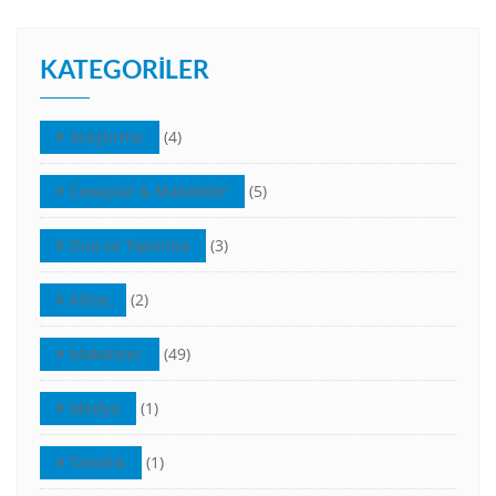
KATEGORILER
Araştırma
(4)
Cevaplar & Makaleler
(5)
Dua ve Tapınma
(3)
Kilise
(2)
Makaleler
(49)
Medya
(1)
Tanıklık
(1)