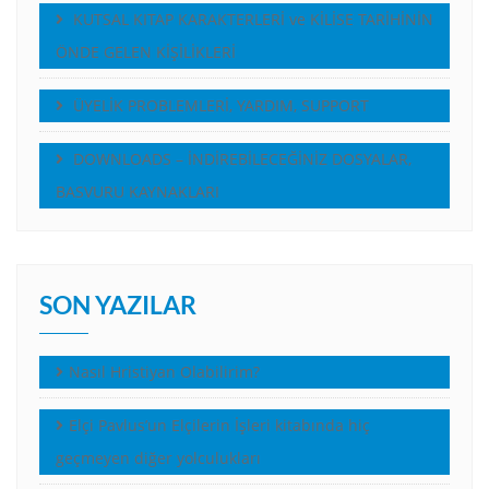
KUTSAL KITAP KARAKTERLERİ ve KİLİSE TARİHİNİN
ÖNDE GELEN KİŞİLİKLERİ
ÜYELİK PROBLEMLERİ, YARDIM, SUPPORT
DOWNLOADS – İNDİREBİLECEĞİNİZ DOSYALAR,
BASVURU KAYNAKLARI
SON YAZILAR
Nasıl Hristiyan Olabilirim?
Elçi Pavlus’un Elçilerin İşleri kitabında hiç
geçmeyen diğer yolculukları