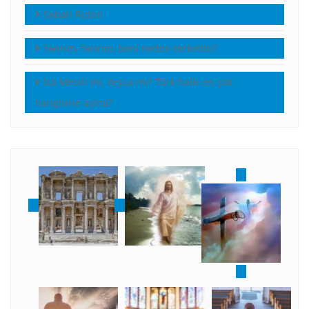
Sabah Rutini
Tanrım, Tanrım, beni neden terkettin?
İsa Mesih mi, Yeşua mı? Türk halkı en çok
hangisine aşina?