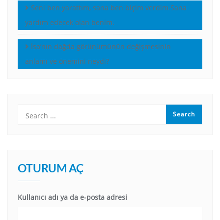
Seni ben yarattım, sana ben biçim verdim.Sana
yardım edecek olan benim.
İsa’nın dağda görünümünün değişmesinin
anlamı ve önemini neydi?
OTURUM AÇ
Kullanıcı adı ya da e-posta adresi