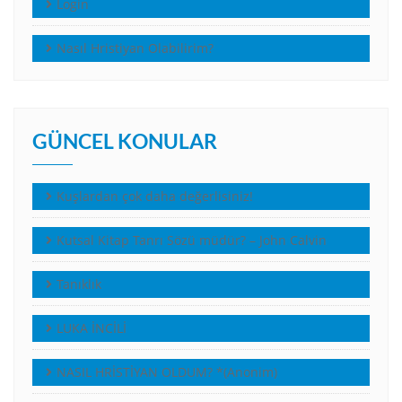
Login
Nasıl Hristiyan Olabilirim?
GÜNCEL KONULAR
Kuşlardan çok daha değerlisiniz!
Kutsal Kitap Tanrı Sözü müdür? – John Calvin
Tanıklık
LUKA İNCİLİ
NASIL HRİSTİYAN OLDUM? *(Anonim)