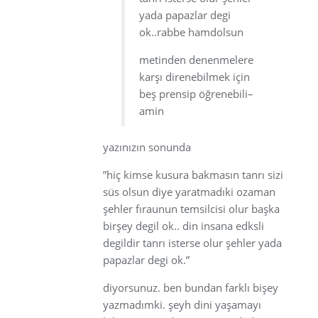
yada papazlar degi
ok..rabbe hamdolsun
metinden denenmelere
karşı direnebilmek için
beş prensip öğrenebili–
amin
yazınızın sonunda
”hiç kimse kusura bakmasın tanrı sizi
süs olsun diye yaratmadıki ozaman
şehler fıraunun temsilcisi olur başka
birşey degil ok.. din insana edksli
degildir tanrı isterse olur şehler yada
papazlar degi ok.”
diyorsunuz. ben bundan farklı bişey
yazmadımki. şeyh dini yaşamayı