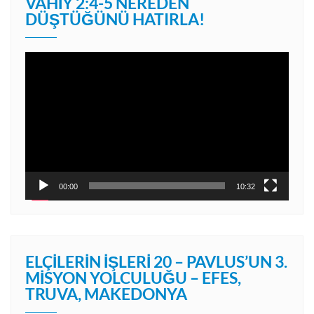
VAHIY 2:4-5 NEREDEN
DÜŞTÜĞÜNÜ HATIRLA!
Video
oynatıcı
00:00
10:32
ELÇILERIN İŞLERI 20 – PAVLUS’UN 3.
MISYON YOLCULUĞU – EFES,
TRUVA, MAKEDONYA