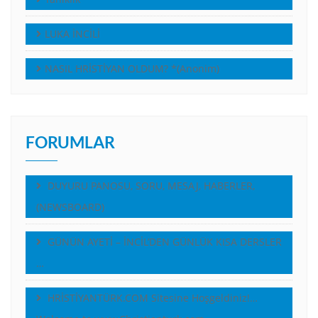
LUKA İNCİLİ
NASIL HRİSTİYAN OLDUM? *(Anonim)
FORUMLAR
DUYURU PANOSU, SORU, MESAJ, HABERLER,
(NEWSBOARD)
GÜNÜN AYETİ – İNCİL’DEN GÜNLÜK KISA DERSLER
…
HRİSTİYANTÜRK.COM Sitesine Hoşgeldiniz!…