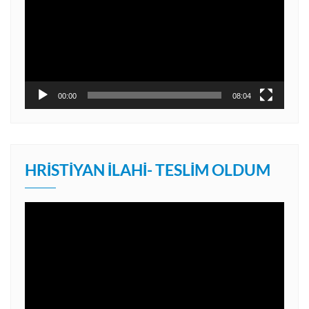
00:00
08:04
HRISTIYAN İLAHI- TESLIM OLDUM
Video
oynatıcı