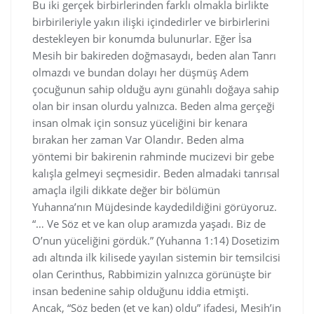
Bu iki gerçek birbirlerinden farklı olmakla birlikte
birbirileriyle yakın ilişki içindedirler ve birbirlerini
destekleyen bir konumda bulunurlar. Eğer İsa
Mesih bir bakireden doğmasaydı, beden alan Tanrı
olmazdı ve bundan dolayı her düşmüş Adem
çocuğunun sahip olduğu aynı günahlı doğaya sahip
olan bir insan olurdu yalnızca. Beden alma gerçeği
insan olmak için sonsuz yüceliğini bir kenara
bırakan her zaman Var Olandır. Beden alma
yöntemi bir bakirenin rahminde mucizevi bir gebe
kalışla gelmeyi seçmesidir. Beden almadaki tanrısal
amaçla ilgili dikkate değer bir bölümün
Yuhanna’nın Müjdesinde kaydedildiğini görüyoruz.
“… Ve Söz et ve kan olup aramızda yaşadı. Biz de
O’nun yüceliğini gördük.” (Yuhanna 1:14) Dosetizim
adı altında ilk kilisede yayılan sistemin bir temsilcisi
olan Cerinthus, Rabbimizin yalnızca görünüşte bir
insan bedenine sahip olduğunu iddia etmişti.
Ancak, “Söz beden (et ve kan) oldu” ifadesi, Mesih’in