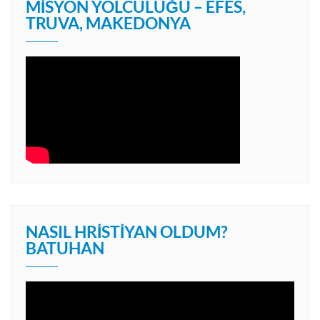
MISYON YOLCULUĞU – EFES,
TRUVA, MAKEDONYA
NASIL HRISTIYAN OLDUM?
BATUHAN
Video
oynatıcı