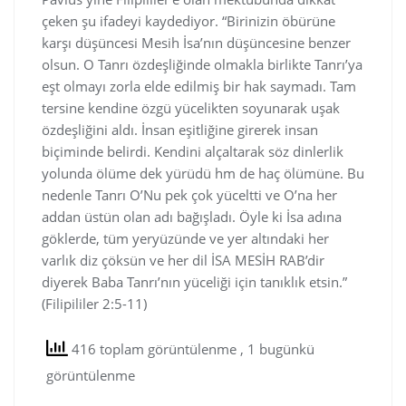
çeken şu ifadeyi kaydediyor. “Birinizin öbürüne
karşı düşüncesi Mesih İsa’nın düşüncesine benzer
olsun. O Tanrı özdeşliğinde olmakla birlikte Tanrı’ya
eşt olmayı zorla elde edilmiş bir hak saymadı. Tam
tersine kendine özgü yücelikten soyunarak uşak
özdeşliğini aldı. İnsan eşitliğine girerek insan
biçiminde belirdi. Kendini alçaltarak söz dinlerlik
yolunda ölüme dek yürüdü hm de haç ölümüne. Bu
nedenle Tanrı O’Nu pek çok yüceltti ve O’na her
addan üstün olan adı bağışladı. Öyle ki İsa adına
göklerde, tüm yeryüzünde ve yer altındaki her
varlık diz çöksün ve her dil İSA MESİH RAB’dir
diyerek Baba Tanrı’nın yüceliği için tanıklık etsin.”
(Filipililer 2:5-11)
416 toplam görüntülenme
, 1 bugünkü
görüntülenme