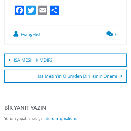
F
T
E
S
a
w
m
h
c
itt
ai
ar
Evangelist
0
e
er
l
e
b
o
İSA MESİH KİMDİR?
o
k
İsa Mesih’in Ölümden Dirilişinin Önemi
BIR YANIT YAZIN
Yorum yapabilmek için
oturum açmalısınız
.