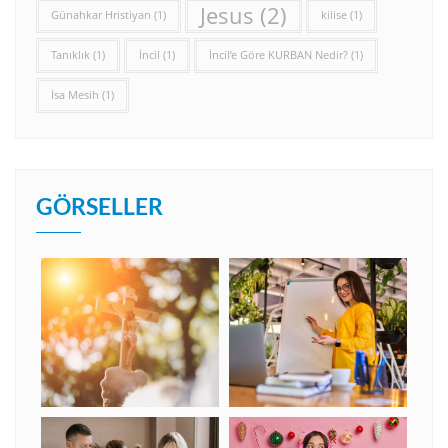
Jesus
(2)
Günahkar Hristiyan
(1)
kilise
(1)
Tanıklık
(1)
İncil
(1)
İncil’e Göre KURBAN Nedir?
(1)
İsa Mesih
(1)
GÖRSELLER