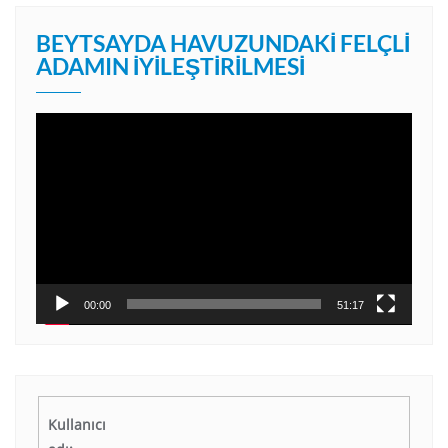
BEYTSAYDA HAVUZUNDAKI FELÇLI
ADAMIN İYILEŞTIRILMESI
Video
oynatıcı
00:00
51:17
Kullanıcı