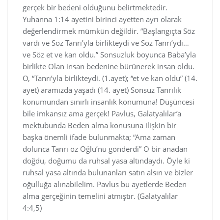
gerçek bir bedeni olduğunu belirtmektedir.
Yuhanna 1:14 ayetini birinci ayetten ayrı olarak
değerlendirmek mümkün değildir. “Başlangıçta Söz
vardı ve Söz Tanrı’yla birlikteydi ve Söz Tanrı’ydı…
ve Söz et ve kan oldu.” Sonsuzluk boyunca Baba’yla
birlikte Olan insan bedenine bürünerek insan oldu.
O, “Tanrı’yla birlikteydi. (1.ayet); “et ve kan oldu” (14.
ayet) aramızda yaşadı (14. ayet) Sonsuz Tanrılık
konumundan sınırlı insanlık konumuna! Düşüncesi
bile imkansız ama gerçek! Pavlus, Galatyalılar’a
mektubunda Beden alma konusuna ilişkin bir
başka önemli ifade bulunmakta; “Ama zaman
dolunca Tanrı öz Oğlu’nu gönderdi” O bir anadan
doğdu, doğumu da ruhsal yasa altındaydı. Öyle ki
ruhsal yasa altında bulunanları satın alsın ve bizler
oğulluğa alınabilelim. Pavlus bu ayetlerde Beden
alma gerçeğinin temelini atmıştır. (Galatyalılar
4:4,5)