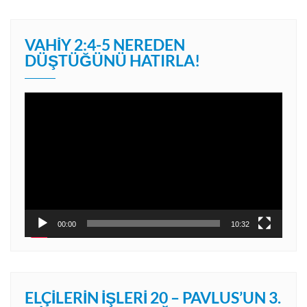
VAHIY 2:4-5 NEREDEN
DÜŞTÜĞÜNÜ HATIRLA!
Video
oynatıcı
00:00
10:32
ELÇILERIN İŞLERI 20 – PAVLUS’UN 3.