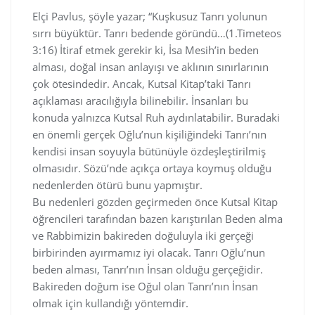
Elçi Pavlus, şöyle yazar; “Kuşkusuz Tanrı yolunun
sırrı büyüktür. Tanrı bedende göründü…(1.Timeteos
3:16) İtiraf etmek gerekir ki, İsa Mesih’in beden
alması, doğal insan anlayışı ve aklının sınırlarının
çok ötesindedir. Ancak, Kutsal Kitap’taki Tanrı
açıklaması aracılığıyla bilinebilir. İnsanları bu
konuda yalnızca Kutsal Ruh aydınlatabilir. Buradaki
en önemli gerçek Oğlu’nun kişiliğindeki Tanrı’nın
kendisi insan soyuyla bütünüyle özdeşleştirilmiş
olmasıdır. Sözü’nde açıkça ortaya koymuş olduğu
nedenlerden ötürü bunu yapmıştır.
Bu nedenleri gözden geçirmeden önce Kutsal Kitap
öğrencileri tarafından bazen karıştırılan Beden alma
ve Rabbimizin bakireden doğuluyla iki gerçeği
birbirinden ayırmamız iyi olacak. Tanrı Oğlu’nun
beden alması, Tanrı’nın İnsan olduğu gerçeğidir.
Bakireden doğum ise Oğul olan Tanrı’nın İnsan
olmak için kullandığı yöntemdir.