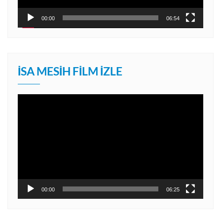
00:00
06:54
İSA MESIH FILM İZLE
Video
oynatıcı
00:00
06:25