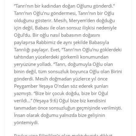
“Tanrı’nın bir kadından doğan Oğlunu gönderdi.”
Tanrı’nın Oğlu’nu göndermesi, Tanrı’nın bir Oğlu
olduğunu gösterir. Mesih, Meryem’den doğduğu
için değil, Babası ile olan sonsuz ilişkisi nedeniyle
Oğul’du. Bir oğlu nasıl babasının doğasını
paylaşırsa Rabbimiz de aynı şekilde Babasıyla
Tanrılığı paylaşır. Evet, “Tanrı’nın Oğlu’nu göklerdeki
tahtından yücelerdeki görkemli konumundan
yeryüzüne yolladı. “Tanrı, doğumuyla Oğlu olan
binin değil, tüm sonsuzluk boyunca Oğlu olan Birini
gönderdi. Mesih doğmadan yüzlerce yıl önce
Peygamber Yeşaya O’ndan söz ederek şunları
yazmıştı. “Bize bir çocuk doğdu, bize bir Oğul
verildi…” (Yeşaya 9:6) Oğul bize biz kendisini
tanımadan önce sonsuzluğun geçmişinde verilmişti.
İnsan olarak doğumu yalnızda bize gelişinin
yöntemiydi.
Pavlus yine Filipililer’e olan mektubunda dikkat