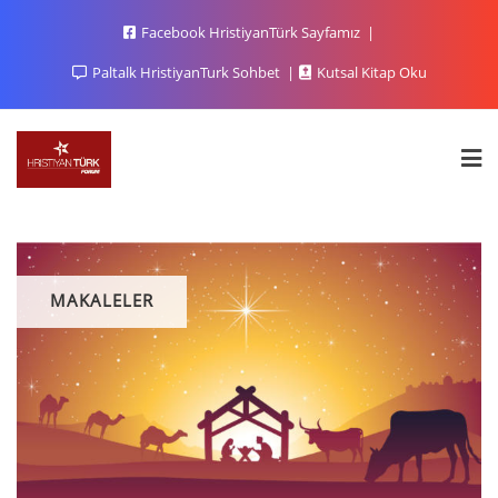
Facebook HristiyanTürk Sayfamız
Paltalk HristiyanTurk Sohbet
Kutsal Kitap Oku
MAKALELER