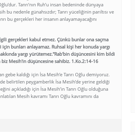
Oğlu’dur. Tanrı’nın Ruh’u insan bedeninde dünyaya
ih bu nedenle günahsızdır; Tanrı yüceliğinin parıltısı ve
nrı bu gerçekleri her insanın anlayamayacağını
 ilgili gerçekleri kabul etmez. Çünkü bunlar ona saçma
ri için bunları anlayamaz. Ruhsal kişi her konuda yargı
akkında yargı yürütemez.”Rab'bin düşüncesini kim bildi
a biz Mesih'in düşüncesine sahibiz. 1.Ko.2:14-16
n gebe kaldığı için İsa Mesih’e Tanrı Oğlu demiyoruz.
de belirtilen peygamberlik İsa Mesih’de yerine geldiği
eğini açıkladığı için İsa Mesih’in Tanrı Oğlu olduğuna
anlatılan Mesih kavramı Tanrı Oğlu kavramını da