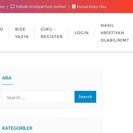
mız
Paltalk HristiyanTurk Sohbet
Kutsal Kitap Oku
NASIL
LÜ
BIZE
GIRIŞ –
LOGIN
HRISTIYAN
YAZIN
REGISTER
OLABILIRIM?
ARA
KATEGORILER