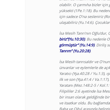
olabilir. O çarmıha bizler için
yüksekti (1Pe.1:18). Bu neden
için sadece O’na sesleniriz (R
ulaşabiliriz (Yu.14:6). Çocukla
İsa Mesih Tanrı’nın Oğlu’dur, 
biriz”(Yu.10:30)
. Bu nedenle O
görmüştür” (Yu.14:9)
. Diriliş 
Tanrım” (Yu.20:28)
.
İsa Mesih tanrısaldır ve O’nun
ünvanlar ve eylemlerle de açık
Yaratıcı (Yşa.40:28 / Yu.1:3), 
ilk ve son (Yşa.41:4 / Va.1:17)
Yaratanı (Mez.148:2-5 / Kol.1:1
Filipililer 2:6 ayetinde İsa Me
bir insan olarak geldiğinde b
ve itaatkar oldu. Bu bağlamda
Baba ve Oğul arasında belirgin