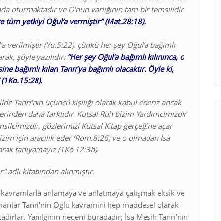
nda oturmaktadır ve O’nun varlığının tam bir temsilidir
e tüm yetkiyi Oğul’a vermiştir” (Mat.28:18).
a verilmiştir (Yu.5:22), çünkü her şey Oğul’a bağımlı
rak, şöyle yazılıdır:
“Her şey Oğul’a bağımlı kılınınca, o
ne bağımlı kılan Tanrı’ya bağımlı olacaktır. Öyle ki,
 (1Ko.15:28).
lde Tanrı’nın üçüncü kişiliği olarak kabul ederiz ancak
erinden daha farklıdır. Kutsal Ruh bizim Yardımcımızdır
silcimizdir, gözlerimizi Kutsal Kitap gerçeğine açar
izim için aracılık eder (Rom.8:26) ve o olmadan İsa
arak tanıyamayız (1Ko.12:3b).
r” adlı kitabından alınmıştır.
sani kavramlarla anlamaya ve anlatmaya çalışmak eksik ve
ümanlar Tanri'nin Oglu kavramini hep maddesel olarak
dırlar. Yanılgının nedeni buradadır; İsa Mesih Tanrı’nın