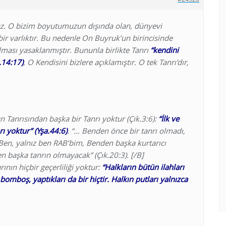
az. O bizim boyutumuzun dışında olan, dünyevi
ir varlıktır. Bu nedenle On Buyruk’un birincisinde
lması yasaklanmıştır. Bununla birlikte Tanrı
“kendini
ç.14:17)
, O Kendisini bizlere açıklamıştır. O tek Tanrı’dır,
un Tanrısından başka bir Tanrı yoktur (Çık.3:6):
“İlk ve
 yoktur” (Yşa.44:6)
. “… Benden önce bir tanrı olmadı,
en, yalnız ben RAB’bim, Benden başka kurtarıcı
n başka tanrın olmayacak” (Çık.20:3). [/B]
ının hiçbir geçerliliği yoktur:
“Halkların bütün ilahları
bomboş, yaptıkları da bir hiçtir. Halkın putları yalnızca