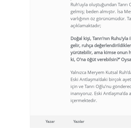
Ruh’uyla oluştuğundan Tanrı 
gelmiş; beden almıştır. İsa Mes
varlığının öz görünümüdür. Ta
açıklamaktadır;
Doğal kişi, Tanrı'nın Ruhu'yla
gelir, ruhça değerlendirildikle
yürütebilir, ama kimse onun h
ki, O'na öğüt verebilsin?” Oys
Yalnızca Meryem Kutsal Ruh’da
Eski Antlaşma'daki birçok ayet
için ve Tanrı Oğlu’nu gönderec
inanıyoruz. Eski Antlaşma’da 
içermektedir.
Yazar
Yazılar