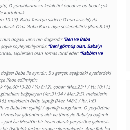
 gitti, O günahlarımızın kefaletini ödedi ve bu bedel çok
le kurtulmak
om.10:13). Baba Tanrı’ya sadece O’nun aracılığıyla
rı olarak O’na “Abba Baba, diye seslenebiliriz (Rom.8:15).
O’nun doğası Tanrı’nın doğasıdır
“Ben ve Baba
 şöyle söyleyebiliyordu:
“Beni görmüş olan, Baba’yı
sonrası, Elçilerden olan Tomas itiraf eder:
“Rabbim ve
 doğası Baba ile aynıdır. Bu gerçek aşağıdaki ayetlerdeki
ça ifade edilmiştir:
ışık (Yşa.60:19-20 / Yu.8:12), çoban (Mez.23:1 / Yu.10:11),
, günahları bağışlayan (Yer.31:34 / Mar.2:5), meleklerin
6), meleklerin övüp taptığı (Mez.148:2 / İbr.1:6).
sih ve Baba’nın eşitliği / aynılığı vurgulanır. O yeryüzüne
ir hizmetkar görünümü aldı ve tümüyle Baba’ya bağımlı
 –yani İsa Mesih’in bir insan olarak yeryüzüne gelmesi–
 bir üstünlük farkını ortaya çıkarmaktadır. Ama Rab İsa