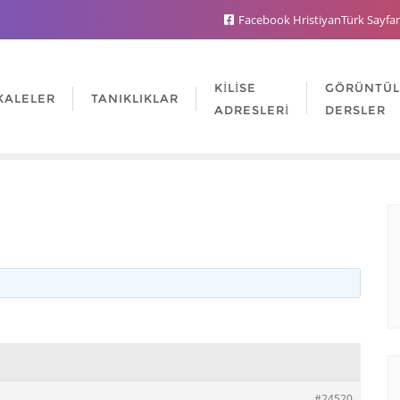
Facebook HristiyanTürk Sayfa
KILISE
GÖRÜNTÜ
KALELER
TANIKLIKLAR
ADRESLERI
DERSLER
#24520