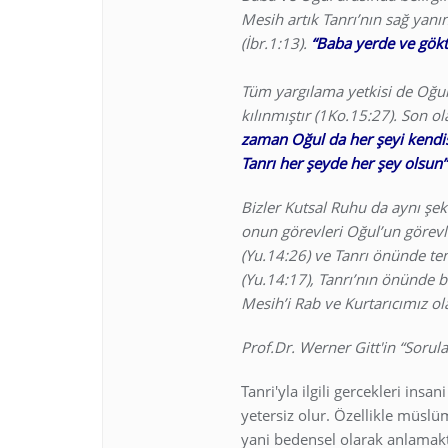
Mesih artık Tanrı’nın sağ yanı
(İbr.1:13).
“Baba yerde ve gökt
Tüm yargılama yetkisi de Oğul’
kılınmıştır (1Ko.15:27). Son ola
zaman Oğul da her şeyi kendisi
Tanrı her şeyde her şey olsun”
Bizler Kutsal Ruhu da aynı şeki
onun görevleri Oğul’un görevl
(Yu.14:26) ve Tanrı önünde tem
(Yu.14:17), Tanrı’nın önünde b
Mesih’i Rab ve Kurtarıcımız ol
Prof.Dr. Werner Gitt'in “Sorula
Tanri'yla ilgili gercekleri in
yetersiz olur. Özellikle müsl
yani bedensel olarak anlamakta