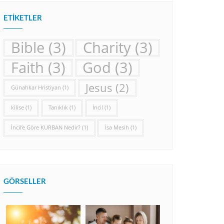
ETIKETLER
Bible
(3)
Charity
(3)
Faith
(3)
God
(3)
Jesus
(2)
Günahkar Hristiyan
(1)
kilise
(1)
Tanıklık
(1)
İncil
(1)
İncil’e Göre KURBAN Nedir?
(1)
İsa Mesih
(1)
GÖRSELLER