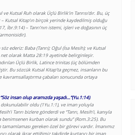
ve Kutsal Ruh olarak Üçlü Birlik’in Tanrısı’dır. Bu, üç
– Kutsal Kitap’ın birçok yerinde kaydedilmiş olduğu
7, İbr.9:14) – Tanrı’nın istemi, işleri ve doğasının üç
rmonisidir).
 söz ederiz: Baba (Tanrı); Oğul (İsa Mesih); ve Kutsal
net olarak Matta 28:19 ayetinde belirginleşir.
andırılan Üçlü Birlik, Latince trinitas (üç bölümden
tir. Bu sözcük Kutsal Kitap’ta geçmez, insanların bu
kte kavramsallaştırma çabaları sonucunda ortaya
“Söz insan olup aramızda yaşadı…”(Yu.1:14)
.
ve dokunulabilir oldu (1Yu.1:1), ve iman yoluyla
esih’i Tanrı bizlere gönderdi ve “Tanrı, Mesih’i, kanıyla
la benimsenen kurban olarak sundu” (Rom.3:25). Bu
in tamamlaması gereken özel bir görevi vardır. İmanımız
ıcı olarak ikrar ettiğimiz takdirde kurtarıcı bir iman