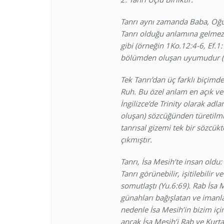
Tanrı aynı zamanda Baba, Oğul 
Tanrı olduğu anlamına gelmez 
gibi (örneğin 1Ko.12:4-6, Ef.1:1
bölümden oluşan uyumudur (a
Tek Tanrı’dan üç farklı biçimde
Ruh. Bu özel anlam en açık ve 
İngilizce’de Trinity olarak adl
oluşan) sözcüğünden türetilmiş
tanrısal gizemi tek bir sözcü
çıkmıştır.
Tanrı, İsa Mesih’te insan oldu:
Tanrı görünebilir, işitilebilir 
somutlaştı (Yu.6:69). Rab İsa M
günahları bağışlatan ve iman
nedenle İsa Mesih’in bizim iç
ancak İsa Mesih’i Rab ve Kurtar