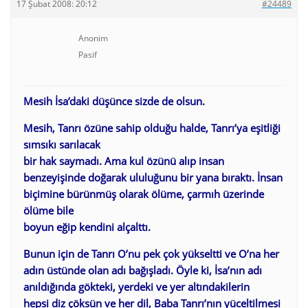
17 Şubat 2008: 20:12
#24489
Anonim
Pasif
Mesih İsa’daki düşünce sizde de olsun.
Mesih, Tanrı özüne sahip olduğu halde, Tanrı’ya eşitliği
sımsıkı sarılacak
bir hak saymadı. Ama kul özünü alıp insan
benzeyişinde doğarak ululuğunu bir yana bıraktı. İnsan
biçimine bürünmüş olarak ölüme, çarmıh üzerinde
ölüme bile
boyun eğip kendini alçalttı.
Bunun için de Tanrı O’nu pek çok yükseltti ve O’na her
adın üstünde olan adı bağışladı. Öyle ki, İsa’nın adı
anıldığında gökteki, yerdeki ve yer altındakilerin
hepsi diz çöksün ve her dil, Baba Tanrı’nın yüceltilmesi