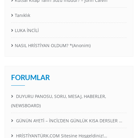
Kutsal Kitap Tanrı Sözü müdür? – John Calvin
Tanıklık
LUKA İNCİLİ
NASIL HRİSTİYAN OLDUM? *(Anonim)
FORUMLAR
DUYURU PANOSU, SORU, MESAJ, HABERLER,
(NEWSBOARD)
GÜNÜN AYETİ – İNCİL’DEN GÜNLÜK KISA DERSLER …
HRİSTİYANTÜRK.COM Sitesine Hoşgeldiniz!…