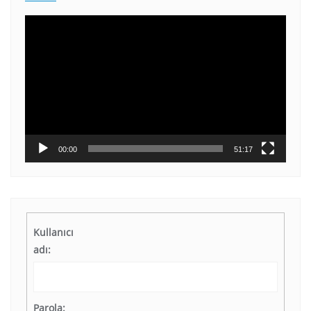
Video
oynatıcı
00:00
51:17
Kullanıcı
adı:
Parola: