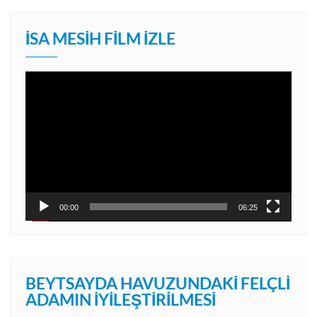
İSA MESIH FILM İZLE
Video
oynatıcı
00:00
06:25
BEYTSAYDA HAVUZUNDAKI FELÇLI
ADAMIN İYILEŞTIRILMESI