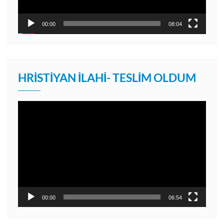
00:00
08:04
HRISTIYAN İLAHI- TESLIM OLDUM
Video
oynatıcı
00:00
06:54