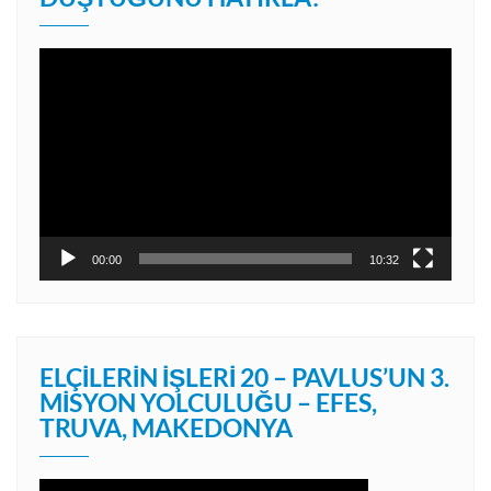
Video
oynatıcı
00:00
10:32
ELÇILERIN İŞLERI 20 – PAVLUS’UN 3.
MISYON YOLCULUĞU – EFES,
TRUVA, MAKEDONYA