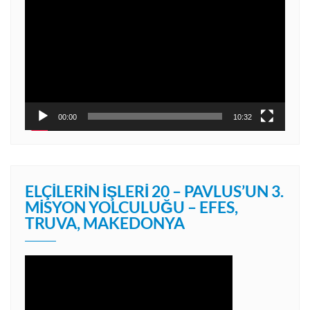
oynatıcı
00:00
10:32
ELÇILERIN İŞLERI 20 – PAVLUS’UN 3.
MISYON YOLCULUĞU – EFES,
TRUVA, MAKEDONYA