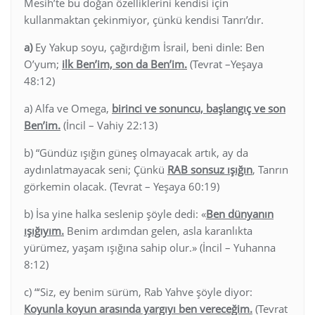
Mesih’te bu doğan özelliklerini kendisi için
kullanmaktan çekinmiyor, çünkü kendisi Tanrı’dır.
a)
Ey Yakup soyu, çağırdığım İsrail, beni dinle: Ben
O’yum;
ilk Ben’im, son da Ben’im.
(Tevrat –Yeşaya
48:12)
a) Alfa ve Omega,
birinci ve sonuncu, başlangıç ve son
Ben’im.
(İncil – Vahiy 22:13)
b) “Gündüz ışığın güneş olmayacak artık, ay da
aydınlatmayacak seni; Çünkü
RAB sonsuz ışığın
, Tanrın
görkemin olacak. (Tevrat – Yeşaya 60:19)
b) İsa yine halka seslenip şöyle dedi: «
Ben dünyanın
ışığıyım.
Benim ardımdan gelen, asla karanlıkta
yürümez, yaşam ışığına sahip olur.» (İncil – Yuhanna
8:12)
c) “‘Siz, ey benim sürüm, Rab Yahve şöyle diyor:
Koyunla koyun arasında yargıyı ben vereceğim.
(Tevrat