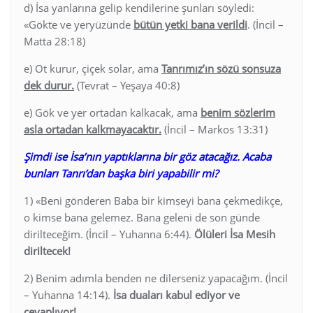
d) İsa yanlarına gelip kendilerine şunları söyledi:
«Gökte ve yeryüzünde
bütün yetki bana verildi
. (İncil –
Matta 28:18)
e) Ot kurur, çiçek solar, ama
Tanrımız’ın sözü sonsuza
dek durur.
(Tevrat – Yeşaya 40:8)
e) Gök ve yer ortadan kalkacak, ama
benim sözlerim
asla ortadan kalkmayacaktır.
(İncil – Markos 13:31)
Şimdi ise İsa’nın yaptıklarına bir göz atacağız. Acaba
bunları Tanrı’dan başka biri yapabilir mi?
1) «Beni gönderen Baba bir kimseyi bana çekmedikçe,
o kimse bana gelemez. Bana geleni de son günde
dirilteceğim. (İncil – Yuhanna 6:44).
Ölüleri İsa Mesih
diriltecek!
2) Benim adımla benden ne dilerseniz yapacağım. (İncil
– Yuhanna 14:14).
İsa duaları kabul ediyor ve
cevaplıyor!