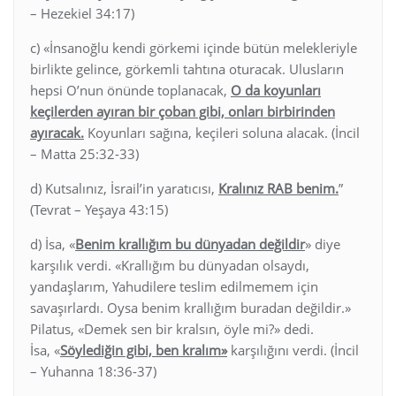
– Hezekiel 34:17)
c) «İnsanoğlu kendi görkemi içinde bütün melekleriyle
birlikte gelince, görkemli tahtına oturacak. Ulusların
hepsi O’nun önünde toplanacak,
O da koyunları
keçilerden ayıran bir çoban gibi, onları birbirinden
ayıracak.
Koyunları sağına, keçileri soluna alacak. (İncil
– Matta 25:32-33)
d) Kutsalınız, İsrail’in yaratıcısı,
Kralınız RAB benim.
”
(Tevrat – Yeşaya 43:15)
d) İsa, «
Benim krallığım bu dünyadan değildir
» diye
karşılık verdi. «Krallığım bu dünyadan olsaydı,
yandaşlarım, Yahudilere teslim edilmemem için
savaşırlardı. Oysa benim krallığım buradan değildir.»
Pilatus, «Demek sen bir kralsın, öyle mi?» dedi.
İsa, «
Söylediğin gibi, ben kralım»
karşılığını verdi. (İncil
– Yuhanna 18:36-37)