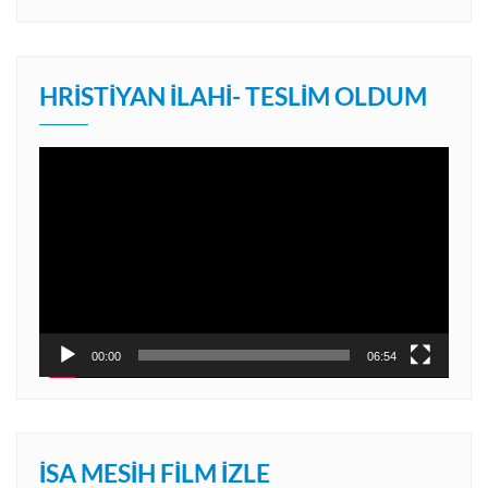
HRISTIYAN İLAHI- TESLIM OLDUM
Video
oynatıcı
00:00
06:54
İSA MESIH FILM İZLE