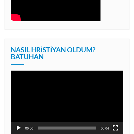
NASIL HRISTIYAN OLDUM?
BATUHAN
Video
oynatıcı
00:00
08:04