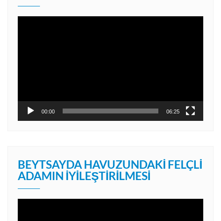
Video
oynatıcı
00:00
06:25
BEYTSAYDA HAVUZUNDAKI FELÇLI
ADAMIN İYILEŞTIRILMESI
Video
oynatıcı