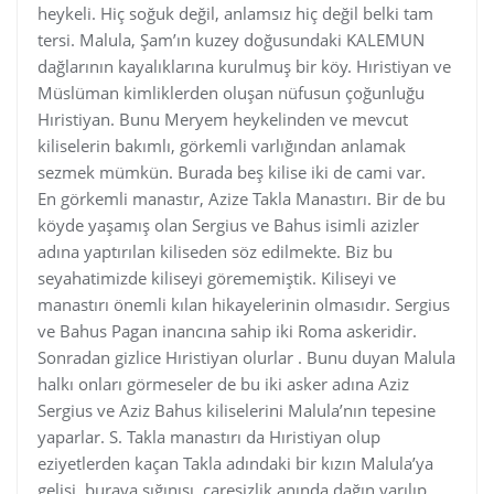
heykeli. Hiç soğuk değil, anlamsız hiç değil belki tam
tersi. Malula, Şam’ın kuzey doğusundaki KALEMUN
dağlarının kayalıklarına kurulmuş bir köy. Hıristiyan ve
Müslüman kimliklerden oluşan nüfusun çoğunluğu
Hıristiyan. Bunu Meryem heykelinden ve mevcut
kiliselerin bakımlı, görkemli varlığından anlamak
sezmek mümkün. Burada beş kilise iki de cami var.
En görkemli manastır, Azize Takla Manastırı. Bir de bu
köyde yaşamış olan Sergius ve Bahus isimli azizler
adına yaptırılan kiliseden söz edilmekte. Biz bu
seyahatimizde kiliseyi görememiştik. Kiliseyi ve
manastırı önemli kılan hikayelerinin olmasıdır. Sergius
ve Bahus Pagan inancına sahip iki Roma askeridir.
Sonradan gizlice Hıristiyan olurlar . Bunu duyan Malula
halkı onları görmeseler de bu iki asker adına Aziz
Sergius ve Aziz Bahus kiliselerini Malula’nın tepesine
yaparlar. S. Takla manastırı da Hıristiyan olup
eziyetlerden kaçan Takla adındaki bir kızın Malula’ya
gelişi, buraya sığınışı, çaresizlik anında dağın yarılıp