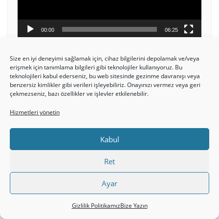
00:00
06:25
Size en iyi deneyimi sağlamak için, cihaz bilgilerini depolamak ve/veya
erişmek için tanımlama bilgileri gibi teknolojiler kullanıyoruz. Bu
teknolojileri kabul ederseniz, bu web sitesinde gezinme davranışı veya
BEYTSAYDA HAVUZUNDAKI FELÇLI
benzersiz kimlikler gibi verileri işleyebiliriz. Onayınızı vermez veya geri
ADAMIN İYILEŞTIRILMESI
çekmezseniz, bazı özellikler ve işlevler etkilenebilir.
Hizmetleri yönetin
Video
oynatıcı
Kabul
Ret
Ayar
Gizlilik Politikamız
Bize Yazın
00:00
51:17