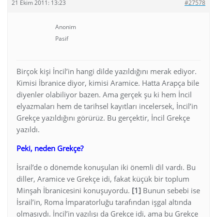
21 Ekim 2011: 13:23
#27578
Anonim
Pasif
Birçok kişi İncil’in hangi dilde yazıldığını merak ediyor.
Kimisi İbranice diyor, kimisi Aramice. Hatta Arapça bile
diyenler olabiliyor bazen. Ama gerçek şu ki hem İncil
elyazmaları hem de tarihsel kayıtları incelersek, İncil’in
Grekçe yazıldığını görürüz. Bu gerçektir, İncil Grekçe
yazıldı.
Peki, neden Grekçe?
İsrail’de o dönemde konuşulan iki önemli dil vardı. Bu
diller, Aramice ve Grekçe idi, fakat küçük bir toplum
Minşah İbranicesini konuşuyordu.
[1]
Bunun sebebi ise
İsrail’in, Roma İmparatorluğu tarafından işgal altında
olmasıydı. İncil’in yazılışı da Grekçe idi, ama bu Grekçe