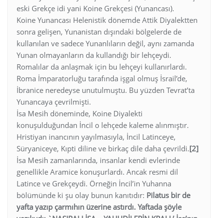
eski Grekçe idi yani Koine Grekçesi (Yunancası).
Koine Yunancası Helenistik dönemde Attik Diyalektten
sonra gelişen, Yunanistan dışındaki bölgelerde de
kullanılan ve sadece Yunanlıların değil, aynı zamanda
Yunan olmayanların da kullandığı bir lehçeydi.
Romalılar da anlaşmak için bu lehçeyi kullanırlardı.
Roma İmparatorluğu tarafında işgal olmuş İsrail’de,
İbranice neredeyse unutulmuştu. Bu yüzden Tevrat’ta
Yunancaya çevrilmişti.
İsa Mesih döneminde, Koine Diyalekti
konuşulduğundan İncil o lehçede kaleme alınmıştır.
Hristiyan inancının yayılmasıyla, İncil Latinceye,
Süryaniceye, Kıpti diline ve birkaç dile daha çevrildi.
[2]
İsa Mesih zamanlarında, insanlar kendi evlerinde
genellikle Aramice konuşurlardı. Ancak resmi dil
Latince ve Grekçeydi. Örneğin İncil’in Yuhanna
bölümünde ki şu olay bunun kanıtıdır:
Pilatus bir de
yafta yazıp çarmıhın üzerine astırdı. Yaftada şöyle