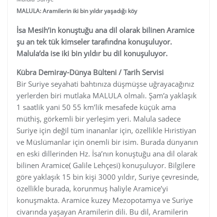
MALULA: Aramilerin iki bin yıldır yaşadığı köy
İsa Mesih’in konuştuğu ana dil olarak bilinen Aramice
şu an tek tük kimseler tarafındna konuşuluyor.
Malula’da ise iki bin yıldır bu dil konuşuluyor.
Kübra Demiray-Dünya Bülteni / Tarih Servisi
Bir Suriye seyahati bahtınıza düşmüşse uğrayacağınız
yerlerden biri mutlaka MALULA olmalı. Şam’a yaklaşık
1 saatlik yani 50 55 km’lik mesafede küçük ama
müthiş, görkemli bir yerleşim yeri. Malula sadece
Suriye için değil tüm inananlar için, özellikle Hıristiyan
ve Müslümanlar için önemli bir isim. Burada dünyanın
en eski dillerinden Hz. İsa’nın konuştuğu ana dil olarak
bilinen Aramice( Galile Lehçesi) konuşuluyor. Bilgilere
göre yaklaşık 15 bin kişi 3000 yıldır, Suriye çevresinde,
özellikle burada, korunmuş haliyle Aramice’yi
konuşmakta. Aramice kuzey Mezopotamya ve Suriye
civarında yaşayan Aramilerin dili. Bu dil, Aramilerin