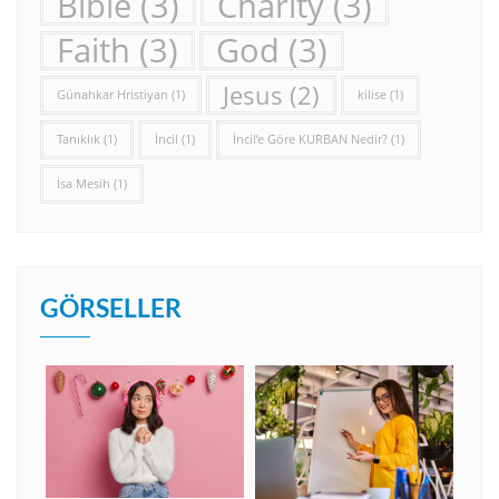
Bible
(3)
Charity
(3)
Faith
(3)
God
(3)
Jesus
(2)
Günahkar Hristiyan
(1)
kilise
(1)
Tanıklık
(1)
İncil
(1)
İncil’e Göre KURBAN Nedir?
(1)
İsa Mesih
(1)
GÖRSELLER