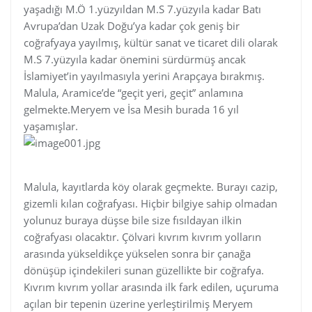
yaşadığı M.Ö 1.yüzyıldan M.S 7.yüzyıla kadar Batı
Avrupa’dan Uzak Doğu’ya kadar çok geniş bir
coğrafyaya yayılmış, kültür sanat ve ticaret dili olarak
M.S 7.yüzyıla kadar önemini sürdürmüş ancak
İslamiyet’in yayılmasıyla yerini Arapçaya bırakmış.
Malula, Aramice’de “geçit yeri, geçit” anlamına
gelmekte.Meryem ve İsa Mesih burada 16 yıl
yaşamışlar.
Malula, kayıtlarda köy olarak geçmekte. Burayı cazip,
gizemli kılan coğrafyası. Hiçbir bilgiye sahip olmadan
yolunuz buraya düşse bile size fısıldayan ilkin
coğrafyası olacaktır. Çölvari kıvrım kıvrım yolların
arasında yükseldikçe yükselen sonra bir çanağa
dönüşüp içindekileri sunan güzellikte bir coğrafya.
Kıvrım kıvrım yollar arasında ilk fark edilen, uçuruma
açılan bir tepenin üzerine yerleştirilmiş Meryem