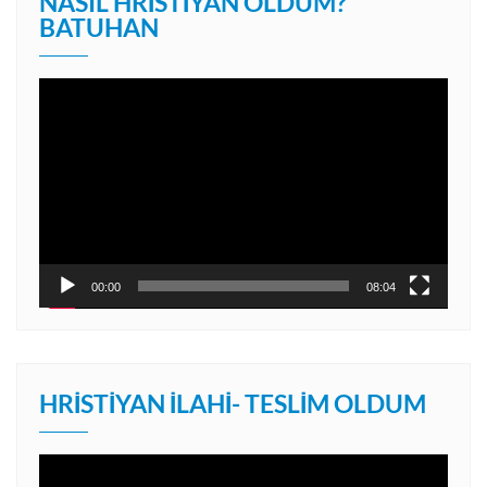
NASIL HRISTIYAN OLDUM?
BATUHAN
Video
oynatıcı
00:00
08:04
HRISTIYAN İLAHI- TESLIM OLDUM
Video