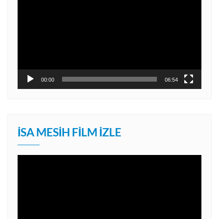
oynatıcı
00:00
06:54
İSA MESIH FILM İZLE
Video
oynatıcı