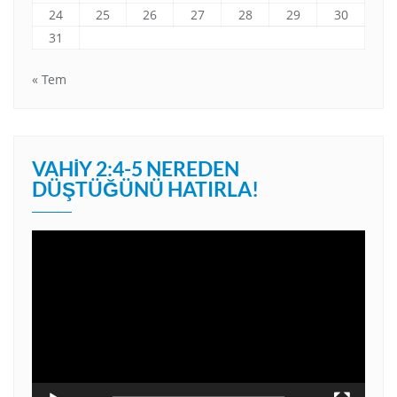
24
25
26
27
28
29
30
31
« Tem
VAHIY 2:4-5 NEREDEN
DÜŞTÜĞÜNÜ HATIRLA!
Video
oynatıcı