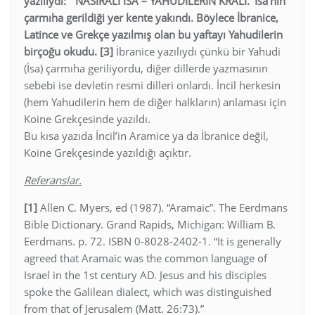
yazılıydı: `NASIRALI İSA – YAHUDİLERİN KRALI.’ İsa’nın
çarmıha gerildiği yer kente yakındı. Böylece İbranice,
Latince ve Grekçe yazılmış olan bu yaftayı Yahudilerin
birçoğu okudu. [3]
İbranice yazılıydı çünkü bir Yahudi
(İsa) çarmıha geriliyordu, diğer dillerde yazmasının
sebebi ise devletin resmi dilleri onlardı. İncil herkesin
(hem Yahudilerin hem de diğer halkların) anlaması için
Koine Grekçesinde yazıldı.
Bu kısa yazıda İncil’in Aramice ya da İbranice değil,
Koine Grekçesinde yazıldığı açıktır.
Referanslar.
[1]
Allen C. Myers, ed (1987). “Aramaic”. The Eerdmans
Bible Dictionary. Grand Rapids, Michigan: William B.
Eerdmans. p. 72. ISBN 0-8028-2402-1. “It is generally
agreed that Aramaic was the common language of
Israel in the 1st century AD. Jesus and his disciples
spoke the Galilean dialect, which was distinguished
from that of Jerusalem (Matt. 26:73).”