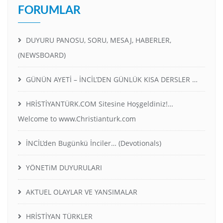
FORUMLAR
DUYURU PANOSU, SORU, MESAJ, HABERLER,
(NEWSBOARD)
GÜNÜN AYETİ – İNCİL’DEN GÜNLÜK KISA DERSLER …
HRİSTİYANTÜRK.COM Sitesine Hoşgeldiniz!…
Welcome to www.Christianturk.com
İNCİL’den Bugünkü İnciler… (Devotionals)
YÖNETiM DUYURULARI
AKTUEL OLAYLAR VE YANSIMALAR
HRİSTİYAN TÜRKLER