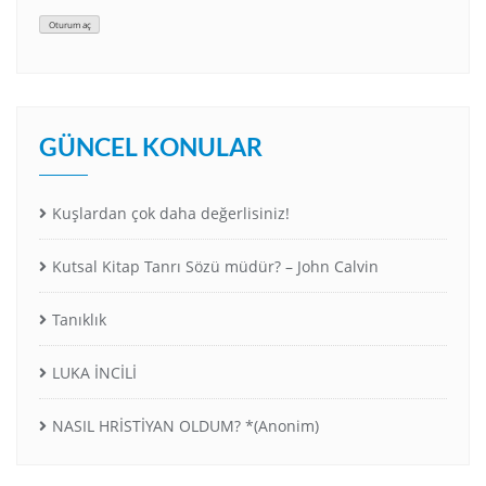
Oturum aç
GÜNCEL KONULAR
Kuşlardan çok daha değerlisiniz!
Kutsal Kitap Tanrı Sözü müdür? – John Calvin
Tanıklık
LUKA İNCİLİ
NASIL HRİSTİYAN OLDUM? *(Anonim)