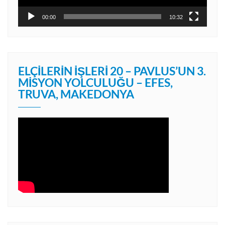
00:00
10:32
ELÇILERIN İŞLERI 20 – PAVLUS’UN 3.
MISYON YOLCULUĞU – EFES,
TRUVA, MAKEDONYA