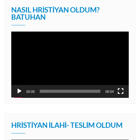
NASIL HRISTIYAN OLDUM?
BATUHAN
Video
oynatıcı
00:00
08:04
HRISTIYAN İLAHI- TESLIM OLDUM