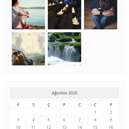
Ağustos 2026
P
S
Ç
P
C
C
P
1
2
3
4
5
6
7
8
9
10
11
12
13
14
15
16