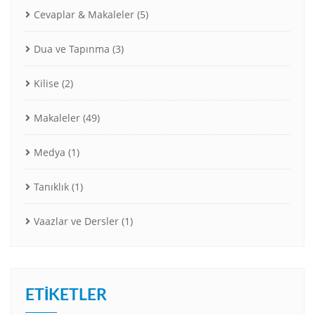
Cevaplar & Makaleler
(5)
Dua ve Tapınma
(3)
Kilise
(2)
Makaleler
(49)
Medya
(1)
Tanıklık
(1)
Vaazlar ve Dersler
(1)
ETIKETLER