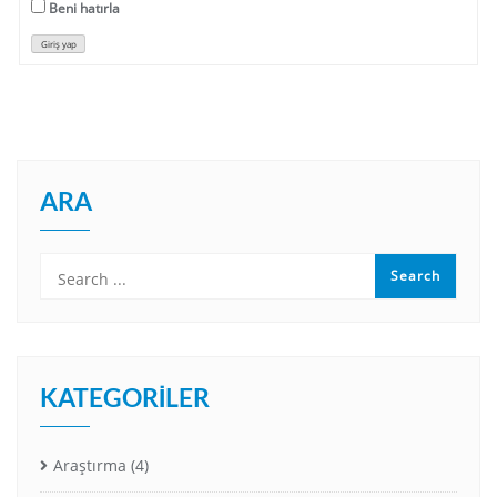
Beni hatırla
Giriş yap
ARA
KATEGORILER
Araştırma
(4)