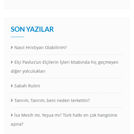
SON YAZILAR
Nasıl Hristiyan Olabilirim?
Elçi Pavlus’un Elçilerin İşleri kitabında hiç geçmeyen
diğer yolculukları
Sabah Rutini
Tanrım, Tanrım, beni neden terkettin?
İsa Mesih mi, Yeşua mı? Türk halkı en çok hangisine
aşina?