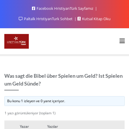
Facebook HristiyanTürk Sayfamız
Paltalk HristiyanTurk Sohbet
Kutsal Kitap Oku
Was sagt die Bibel über Spielen um Geld? Ist Spielen
um Geld Sünde?
Bu konu 1 izleyen ve 0 yanıt içeriyor.
1 yazı görüntüleniyor (toplam 1)
Yazar
Yazılar