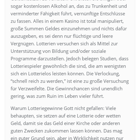
sogar kostenlosen Alkohol an, das zu Trunkenheit und
verminderter Fähigkeit führt, vernünftige Entschlüsse
zu fassen. Alles in einem Kasino ist total manipuliert,
große Summen Geldes einzunehmen und nichts dafür
auszugeben, es sei denn nur flüchtige und leere
Vergnügen. Lotterien versuchen sich als Mittel zur
Unterstützung von Bildung und/oder soziale
Programme darzustellen. Jedoch belegen Studien, dass
Lotteriespieler gewöhnlich die sind, die am wenigsten
sich ein Lotterielos leisten können. Die Verlockung,
“schnell reich zu werden,” ist eine zu große Versuchung
für Verzweifelte. Die Gewinnchancen sind unendlich
gering, was zum Ruin im Leben vieler führt.
Warum Lotteriegewinne Gott nicht gefallen: Viele
behaupten, sie setzen auf eine Lotterie oder wetten
Geld, damit sie das Geld einer Kirche oder anderen
guten Zwecken zukommen lassen können. Das mag
ein guter Grund sein, aber in Wirklichkeit nutzen nur