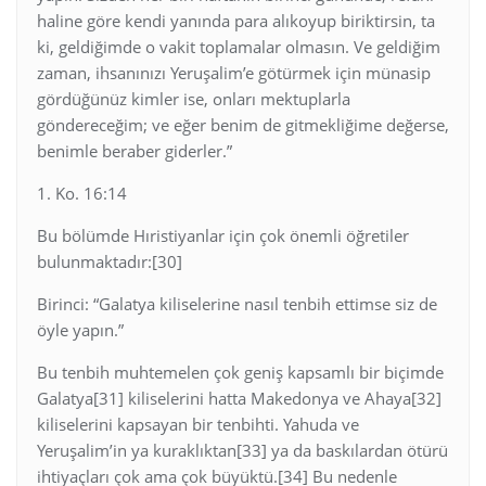
haline göre kendi yanında para alıkoyup biriktirsin, ta
ki, geldiğimde o vakit toplamalar olmasın. Ve geldiğim
zaman, ihsanınızı Yeruşalim’e götürmek için münasip
gördüğünüz kimler ise, onları mektuplarla
göndereceğim; ve eğer benim de gitmekliğime değerse,
benimle beraber giderler.”
1. Ko. 16:14
Bu bölümde Hıristiyanlar için çok önemli öğretiler
bulunmaktadır:[30]
Birinci: “Galatya kiliselerine nasıl tenbih ettimse siz de
öyle yapın.”
Bu tenbih muhtemelen çok geniş kapsamlı bir biçimde
Galatya[31] kiliselerini hatta Makedonya ve Ahaya[32]
kiliselerini kapsayan bir tenbihti. Yahuda ve
Yeruşalim’in ya kuraklıktan[33] ya da baskılardan ötürü
ihtiyaçları çok ama çok büyüktü.[34] Bu nedenle