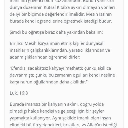
inanlının güvenci ölümsüz Allah’adır. Bunun yanı sıra
dünya düzeninin Kutsal Kitab’a aykırı olmayan yönleri
de iyi bir biçimde değerlendirilmelidir. Mesih İsa’nın
burada kendi öğrencilerine öğretmek istediği budur.
Şimdi bu öğretişe biraz daha yakından bakalım:
Birinci: Mesih İsa’ya iman etmiş kişiler dünyasal
insanların çalışkanlıklarından, yaratıcılıklarından ve
adanmışlıklarından öğrenmelidirler:
“Efendisi sadakatsiz kahyayı methetti; çünkü akıllıca
davranmıştı; çünkü bu zamanın oğulları kendi nesline
karşı nurun oğullarından daha akıllıdır.”
Luk. 16:8
Burada imansız bir kahyanın aklını, doğru yolda
olmadığı halde kendisi ve geleceği için bir şeyler
yapmakta kullanıyor. Aynı şekilde imanlı olan insan
elindeki bütün yetenekleri, fırsatları, vs Allah’ın istediği