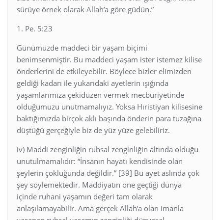
sürüye örnek olarak Allah’a göre güdün.”
1. Pe. 5:23
Günümüzde maddeci bir yaşam biçimi
benimsenmiştir. Bu maddeci yaşam ister istemez kilise
önderlerini de etkileyebilir. Böylece bizler elimizden
geldiği kadarı ile yukarıdaki ayetlerin ışığında
yaşamlarımıza çekidüzen vermek mecburiyetinde
olduğumuzu unutmamalıyız. Yoksa Hıristiyan kilisesine
baktığımızda birçok aklı başında önderin para tuzağına
düştüğü gerçeğiyle biz de yüz yüze gelebiliriz.
iv) Maddi zenginliğin ruhsal zenginliğin altında olduğu
unutulmamalıdır: “İnsanın hayatı kendisinde olan
şeylerin çokluğunda değildir.” [39] Bu ayet aslında çok
şey söylemektedir. Maddiyatın öne geçtiği dünya
içinde ruhani yaşamın değeri tam olarak
anlaşılamayabilir. Ama gerçek Allah’a olan imanla
yaşanan ruhsal yaşamın zenginliği dünyasal