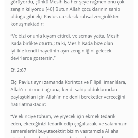
görüyordu, çünkü Mesih İsa her şeye rağmen onu çok
zengin kılıyordu.[40] Bütün Allah çocuklarının sahip
olduğu gibi elçi Pavlus da sık sık ruhsal zenginlikten
konuşmaktadır:
“Ve bizi onunla kıyam ettirdi, ve semaviyatta, Mesih
İsada birlikte oturttu; ta ki, Mesih İsada bize olan
iyilikle kendi inayetinin aşırı zenginliğini gelecek
devirlerde göstersin.”
Ef. 2:67
Elçi Pavlus aynı zamanda Korintos ve Filipili imanlılara,
Allah’ın hizmeti uğruna, kendi sahip olduklarından
paylaştıkları için Allah’ın ne denli bereketler vereceğini
hatırlatmaktadır:
“Ve ekinciye tohum, ve yiyecek için ekmek tedarik
eden, ekeceğinizi tedarik edip çoğaltacak, ve salahınızın
semerelerini büyütecektir; bizim vasıtamızla Allaha