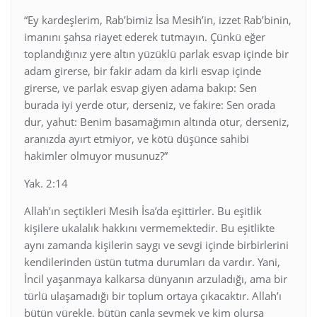
“Ey kardeşlerim, Rab’bimiz İsa Mesih’in, izzet Rab’binin,
imanını şahsa riayet ederek tutmayın. Çünkü eğer
toplandığınız yere altın yüzüklü parlak esvap içinde bir
adam girerse, bir fakir adam da kirli esvap içinde
girerse, ve parlak esvap giyen adama bakıp: Sen
burada iyi yerde otur, derseniz, ve fakire: Sen orada
dur, yahut: Benim basamağımın altında otur, derseniz,
aranızda ayırt etmiyor, ve kötü düşünce sahibi
hakimler olmuyor musunuz?”
Yak. 2:14
Allah’ın seçtikleri Mesih İsa’da eşittirler. Bu eşitlik
kişilere ukalalık hakkını vermemektedir. Bu eşitlikte
aynı zamanda kişilerin saygı ve sevgi içinde birbirlerini
kendilerinden üstün tutma durumları da vardır. Yani,
İncil yaşanmaya kalkarsa dünyanın arzuladığı, ama bir
türlü ulaşamadığı bir toplum ortaya çıkacaktır. Allah’ı
bütün yürekle, bütün canla sevmek ve kim olursa