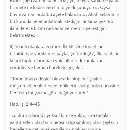
Bizler çoğu zaman falanca kişiye, ihtiyaç sahibine ya da
hizmete ne kadar verelim diye düşünüyoruz. Oysa
böyle zamanlarda bu ayete bakmamız, Allah kelamının
bu konuda neler anlatmak istediğini anlamalıyız. Bu
ilahi derece bizim ne kadar vermemiz gerektiğini
belirtmektedir.
ii) İmanlı olanlara vermek: İlk kilisede imanlılar
birbirleriyle varlıklarını paylaşıyorlardı.[27] İlk inanlılar
kendi toplumlarındaki yoksulların durumlarını
gördüler ve hemen harekete geçtiler:
“Bütün iman edenler bir arada olup her şeyleri
müşterekti; mallarını ve mülklerini satıp onları hepsine
herkesin ihtiyacına göre dağıtıyorlardı.”
Hab. iş. 2:4445
“Çünkü aralarında yoksul kimse yoktu; zira tarlaları
yahut evleri olanların hepsi satıp satılmış olan şeylerin
bedellerini getirerek resullerin ayakları önüne