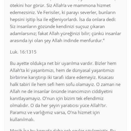
ötekini hor görür. Siz Allah’a ve mammona hizmet
edemezsiniz. Ve Ferisiler, ki parayı severler, bunların
hepsini işitip İsa ile eğleniyorlardı. İsa da onlara dedi:
Siz insanların gözünde kendinizi suçsuz çıkaran
adamlarsınız; fakat Allah yüreğinizi bilir; çünkü insanlar
arasında iyi olan şey Allah indinde menfurdur.”
Luk. 16:1315
Bu ayette oldukça net bir uyarılma vardır. Bizler hem
Allah’ta ki yaşantımızı, hem de dünyasal yaşantımızı
birbirine karıştırıp iki tarafı idare edemeyiz. Kısacası
halk tabiri ile hem sefi hem sofu olamayız. O zaman ne
Allah ne de insanlar önünde inancımızın ciddiyetini
kanıtlayamayız. O’nun için bizim tek efendimiz
olmalıdır. O da her şeyin yaratıcısı yüce Allah’tır.
Paramız ve varlığımız varsa, O’na hizmet için
kullanılmalı.
Mesih İsa bu konuda daha çok şeyler söylemiştir. Bu