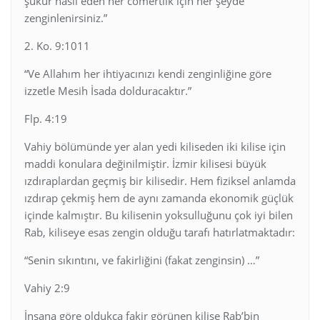
şükür hasıl eden her cömertlik için her şeyde
zenginlenirsiniz.”
2. Ko. 9:1011
“Ve Allahım her ihtiyacınızı kendi zenginliğine göre
izzetle Mesih İsada dolduracaktır.”
Flp. 4:19
Vahiy bölümünde yer alan yedi kiliseden iki kilise için
maddi konulara değinilmiştir. İzmir kilisesi büyük
ızdıraplardan geçmiş bir kilisedir. Hem fiziksel anlamda
ızdırap çekmiş hem de aynı zamanda ekonomik güçlük
içinde kalmıştır. Bu kilisenin yoksulluğunu çok iyi bilen
Rab, kiliseye esas zengin olduğu tarafı hatırlatmaktadır:
“Senin sıkıntını, ve fakirliğini (fakat zenginsin) …”
Vahiy 2:9
İnsana göre oldukça fakir görünen kilise Rab’bin