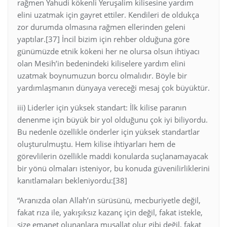
rağmen Yahudi kökenli Yeruşalim kilisesine yardım
elini uzatmak için gayret ettiler. Kendileri de oldukça
zor durumda olmasına rağmen ellerinden geleni
yaptılar.[37] İncil bizim için rehber olduğuna göre
günümüzde etnik kökeni her ne olursa olsun ihtiyacı
olan Mesih’in bedenindeki kiliselere yardım elini
uzatmak boynumuzun borcu olmalıdır. Böyle bir
yardımlaşmanın dünyaya vereceği mesaj çok büyüktür.
iii) Liderler için yüksek standart: İlk kilise paranın
denenme için büyük bir yol olduğunu çok iyi biliyordu.
Bu nedenle özellikle önderler için yüksek standartlar
oluşturulmuştu. Hem kilise ihtiyarları hem de
görevlilerin özellikle maddi konularda suçlanamayacak
bir yönü olmaları isteniyor, bu konuda güvenilirliklerini
kanıtlamaları bekleniyordu:[38]
“Aranızda olan Allah’ın sürüsünü, mecburiyetle değil,
fakat rıza ile, yakışıksız kazanç için değil, fakat istekle,
size emanet olunanlara musallat olur gibi değil, fakat