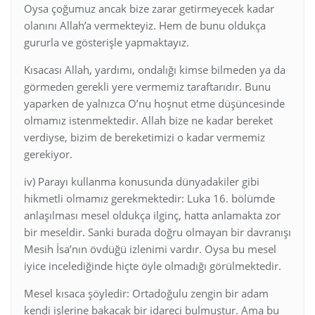
Oysa çoğumuz ancak bize zarar getirmeyecek kadar
olanını Allah’a vermekteyiz. Hem de bunu oldukça
gururla ve gösterişle yapmaktayız.
Kısacası Allah, yardımı, ondalığı kimse bilmeden ya da
görmeden gerekli yere vermemiz taraftarıdır. Bunu
yaparken de yalnızca O’nu hoşnut etme düşüncesinde
olmamız istenmektedir. Allah bize ne kadar bereket
verdiyse, bizim de bereketimizi o kadar vermemiz
gerekiyor.
iv) Parayı kullanma konusunda dünyadakiler gibi
hikmetli olmamız gerekmektedir: Luka 16. bölümde
anlaşılması mesel oldukça ilginç, hatta anlamakta zor
bir meseldir. Sanki burada doğru olmayan bir davranışı
Mesih İsa’nın övdüğü izlenimi vardır. Oysa bu mesel
iyice incelediğinde hiçte öyle olmadığı görülmektedir.
Mesel kısaca şöyledir: Ortadoğulu zengin bir adam
kendi işlerine bakacak bir idareci bulmuştur. Ama bu