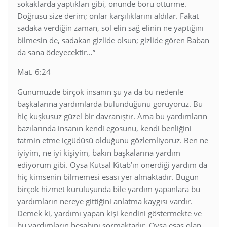
sokaklarda yaptıkları gibi, önünde boru öttürme.
Doğrusu size derim; onlar karşılıklarını aldılar. Fakat
sadaka verdiğin zaman, sol elin sağ elinin ne yaptığını
bilmesin de, sadakan gizlide olsun; gizlide gören Baban
da sana ödeyecektir…”
Mat. 6:24
Günümüzde birçok insanın şu ya da bu nedenle
başkalarına yardımlarda bulunduğunu görüyoruz. Bu
hiç kuşkusuz güzel bir davranıştır. Ama bu yardımların
bazılarında insanın kendi egosunu, kendi benliğini
tatmin etme içgüdüsü olduğunu gözlemliyoruz. Ben ne
iyiyim, ne iyi kişiyim, bakın başkalarına yardım
ediyorum gibi. Oysa Kutsal Kitab’ın önerdiği yardım da
hiç kimsenin bilmemesi esası yer almaktadır. Bugün
birçok hizmet kuruluşunda bile yardım yapanlara bu
yardımların nereye gittiğini anlatma kaygısı vardır.
Demek ki, yardımı yapan kişi kendini göstermekte ve
bu yardımların hesabını sormaktadır. Oysa esas olan