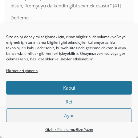
olsun, “komşuyu da kendin gibi sevmek esastır” [41]
Derleme
Rev. Turgay Üçal
Size en iyi deneyimi sağlamak için, cihaz bilgilerini depolamak ve/veya
Derek Malcolm
erişmek için tanımlama bilgileri gibi teknolojiler kullanıyoruz. Bu
teknolojileri kabul ederseniz, bu web sitesinde gezinme davranışı veya
[25] Gizlide olan dinsel davranışlara yalnızca verme
benzersiz kimlikler gibi verileri işleyebiliriz. Onayınızı vermez veya geri
çekmezseniz, bazı özellikler ve işlevler etkilenebilir.
konusu dahil değildir. Mesih İsa’nın öğretişlerine
baktığımızda gizli duanın da orucun da ne kadar önem
Hizmetleri yönetin
taşıdığını görebiliriz: Mat. 6:518.
Kabul
[26] Yahudi yasasında hem uçan haşarat hem de
hayvanlar kirli olarak kabul edilirler.
Ret
[27] Bazıları bu konuda ileri gidip ilk kilisenin komünist
bir sistem olduğunu söylemektedirler. Oysa bu tarz
Ayar
paylaşımın komünist rejimin paylaşım biçiminden
büyük farkı vardır. Burada Mesih İsa’ya inananların
Gizlilik Politikamız
Bize Yazın
paylaşımı tamamen gönülden bir paylaşımdır.