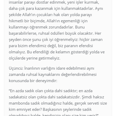
insanlar parayı dostlar edinmek, yeni işler kurmak,
daha çok para kazanmak için kullanmaktadırlar. Aynı
şekilde Allah’ın çocukları hak olan yolda parayı
hikmetli bir biçimde, Allah’ın egemenliği için
kullanmayı öğrenmek zorundadırlar. Bunu
başarabilirlerse, ruhsal ödülleri büyük olacaktır. Her
şeyden önce şunu çok iyi öğrenmeliyiz: hiçbir zaman
para bizim efendimiz değil, biz paranın efendisi
olmalıyız. Bu efendiliği de kelamın gösterdiği yolda ve
ölçülerde yerine getirmeliyiz.
Üçüncü: İnanlının varlığını idare edebilmesi aynı
zamanda ruhsal kaynaklarını değerlendirebilmesi
konusunda bir deneyimdir:
“En azda sadık olan çokta dahi sadıktır; en azda
sadakatsiz olan çokta dahi sadakatsizdir. Şimdi haksız
mambonda sadık olmadığınız halde, gerçek serveti size
kim emniyet eder? Başkasının şeylerinde sadık
olmadığınız halde, kendinizin olanı size kim verir?”