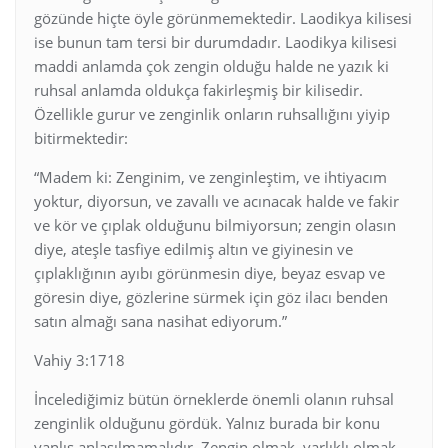
gözünde hiçte öyle görünmemektedir. Laodikya kilisesi
ise bunun tam tersi bir durumdadır. Laodikya kilisesi
maddi anlamda çok zengin olduğu halde ne yazık ki
ruhsal anlamda oldukça fakirleşmiş bir kilisedir.
Özellikle gurur ve zenginlik onların ruhsallığını yiyip
bitirmektedir:
“Madem ki: Zenginim, ve zenginleştim, ve ihtiyacım
yoktur, diyorsun, ve zavallı ve acınacak halde ve fakir
ve kör ve çıplak olduğunu bilmiyorsun; zengin olasın
diye, ateşle tasfiye edilmiş altın ve giyinesin ve
çıplaklığının ayıbı görünmesin diye, beyaz esvap ve
göresin diye, gözlerine sürmek için göz ilacı benden
satın almağı sana nasihat ediyorum.”
Vahiy 3:1718
İncelediğimiz bütün örneklerde önemli olanın ruhsal
zenginlik olduğunu gördük. Yalnız burada bir konu
yanlış anlaşılmamalıdır. Zengin olmak, varlıklı olmak