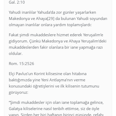
Gal. 2:10
Yahudi inanlılar Yahuda’da zor günler yaşarlarken
Makedonya ve Ahaya[29] da bulunan Yahudi soyundan
olmayan inanlılar onlara yardım toplamışlardı:
Fakat şimdi mukaddeslere hizmet ederek Yeruşalim’e
gidiyorum. Çünkü Makedonya ve Ahaya Yeruşalim’deki
mukaddeslerden fakir olanlara bir iane yapmağa razı
oldular.
Rom. 15:2526
Elçi Pavlus’un Korint kilisesine olan hitabına
baktığımızda yine Yeni Antlaşma’nın verme
konusundaki öğretişlerini ve ilk kilisenin tutumunu
görüyoruz:
“Şimdi mukaddesler için olan iane toplamağa gelince,
Galatya kiliselerine nasıl tenbih ettimse, siz de öyle
yapın. Sizden her biri haftanın birinci gününde, refahı