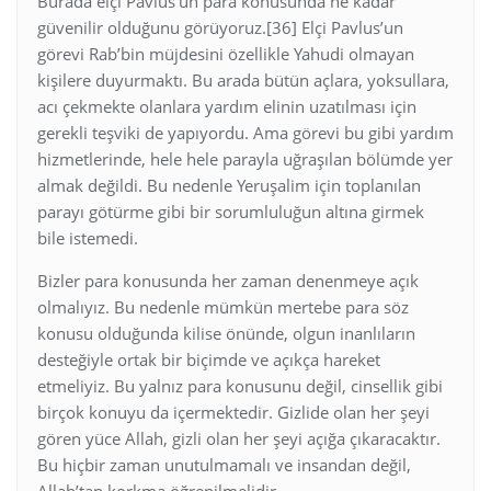
Burada elçi Pavlus’un para konusunda ne kadar
güvenilir olduğunu görüyoruz.[36] Elçi Pavlus’un
görevi Rab’bin müjdesini özellikle Yahudi olmayan
kişilere duyurmaktı. Bu arada bütün açlara, yoksullara,
acı çekmekte olanlara yardım elinin uzatılması için
gerekli teşviki de yapıyordu. Ama görevi bu gibi yardım
hizmetlerinde, hele hele parayla uğraşılan bölümde yer
almak değildi. Bu nedenle Yeruşalim için toplanılan
parayı götürme gibi bir sorumluluğun altına girmek
bile istemedi.
Bizler para konusunda her zaman denenmeye açık
olmalıyız. Bu nedenle mümkün mertebe para söz
konusu olduğunda kilise önünde, olgun inanlıların
desteğiyle ortak bir biçimde ve açıkça hareket
etmeliyiz. Bu yalnız para konusunu değil, cinsellik gibi
birçok konuyu da içermektedir. Gizlide olan her şeyi
gören yüce Allah, gizli olan her şeyi açığa çıkaracaktır.
Bu hiçbir zaman unutulmamalı ve insandan değil,
Allah’tan korkma öğrenilmelidir.