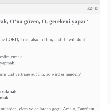
#25483
rak, O’na güven, O, gerekeni yapar’
he LORD, Trust also in Him, and He will do it’
teslim etmek
: yapmak.
rrn und vertraue auf ihn, so wird er handeln’
 bırakmak
pmak
tılardan, elem ve acılardan geçti. Ama o, Tanrı’nın