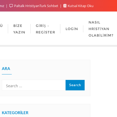
mız
Paltalk HristiyanTurk Sohbet
Kutsal Kitap Oku
NASIL
LÜ
BIZE
GIRIŞ –
LOGIN
HRISTIYAN
YAZIN
REGISTER
OLABILIRIM?
ARA
KATEGORILER