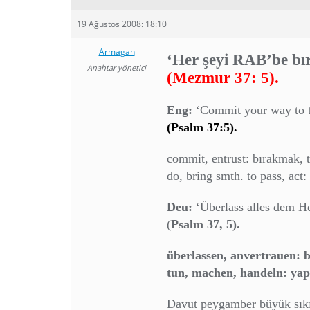
19 Ağustos 2008: 18:10
Armagan
‘Her şeyi RAB’be bı
Anahtar yönetici
(Mezmur 37: 5).
Eng:
‘Commit your way to t
(Psalm 37:5).
commit, entrust: bırakmak, 
do, bring smth. to pass, act
Deu:
‘Überlass alles dem He
(
Psalm 37, 5).
überlassen, anvertrauen:
tun, machen, handeln: ya
Davut peygamber büyük sıkın