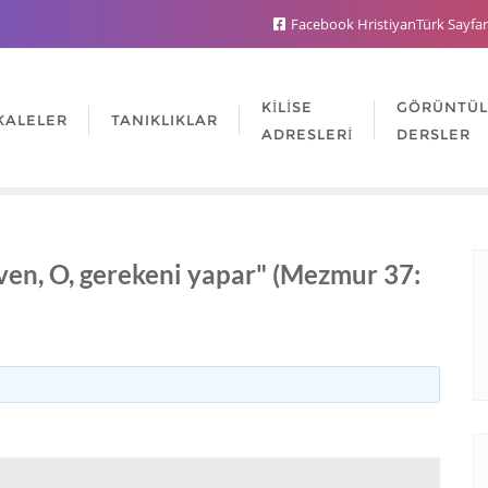
Facebook HristiyanTürk Sayfa
KILISE
GÖRÜNTÜ
KALELER
TANIKLIKLAR
ADRESLERI
DERSLER
ven, O, gerekeni yapar" (Mezmur 37: