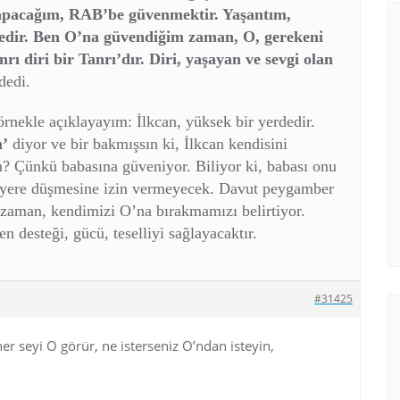
pacağım, RAB’be güvenmektir. Yaşantım,
dedir. Ben O’na güvendiğim zaman, O, gerekeni
ı diri bir Tanrı’dır. Diri, yaşayan ve sevgi olan
dedi.
nekle açıklayayım: İlkcan, yüksek bir yerdedir.
m’
diyor ve bir bakmışsın ki, İlkcan kendisini
n? Çünkü babasına güveniyor. Biliyor ki, babası onu
e yere düşmesine izin vermeyecek. Davut peygamber
zaman, kendimizi O’na bırakmamızı belirtiyor.
 desteği, gücü, teselliyi sağlayacaktır.
#31425
 her seyi O görür, ne isterseniz O’ndan isteyin,