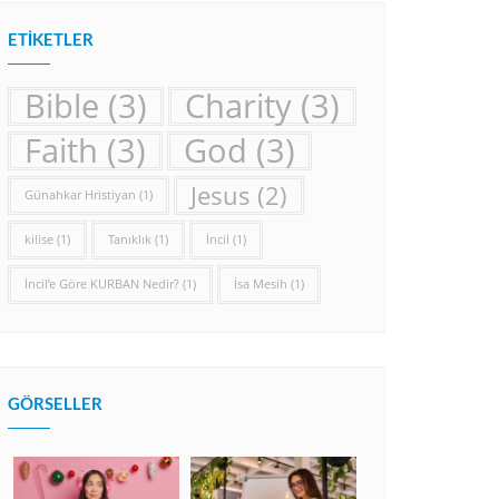
ETIKETLER
Bible
(3)
Charity
(3)
Faith
(3)
God
(3)
Jesus
(2)
Günahkar Hristiyan
(1)
kilise
(1)
Tanıklık
(1)
İncil
(1)
İncil’e Göre KURBAN Nedir?
(1)
İsa Mesih
(1)
GÖRSELLER