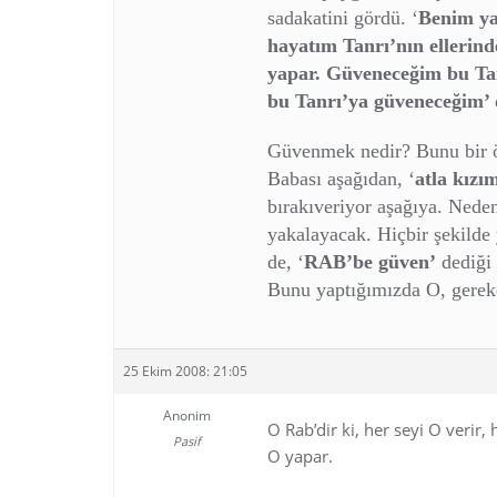
sadakatini gördü. ‘
Benim ya
hayatım Tanrı’nın ellerin
yapar. Güveneceğim bu Tanr
bu Tanrı’ya güveneceğim’
Güvenmek nedir? Bunu bir ör
Babası aşağıdan, ‘
atla kızı
bırakıveriyor aşağıya. Nede
yakalayacak. Hiçbir şekild
de, ‘
RAB’be güven’
dediği 
Bunu yaptığımızda O, gereken
25 Ekim 2008: 21:05
Anonim
O Rab’dir ki, her seyi O verir,
Pasif
O yapar.