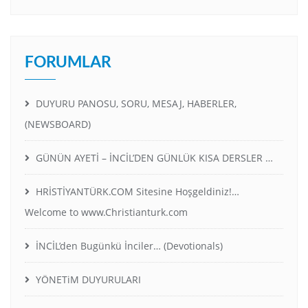
FORUMLAR
DUYURU PANOSU, SORU, MESAJ, HABERLER,
(NEWSBOARD)
GÜNÜN AYETİ – İNCİL’DEN GÜNLÜK KISA DERSLER …
HRİSTİYANTÜRK.COM Sitesine Hoşgeldiniz!…
Welcome to www.Christianturk.com
İNCİL’den Bugünkü İnciler… (Devotionals)
YÖNETiM DUYURULARI