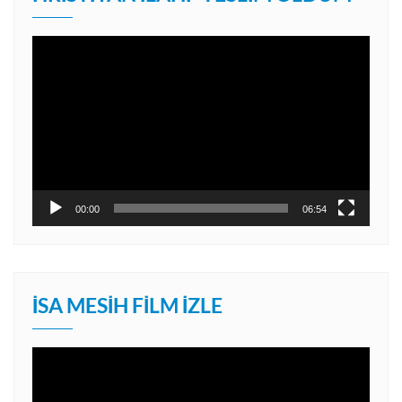
Video
oynatıcı
00:00
06:54
İSA MESIH FILM İZLE
Video
oynatıcı