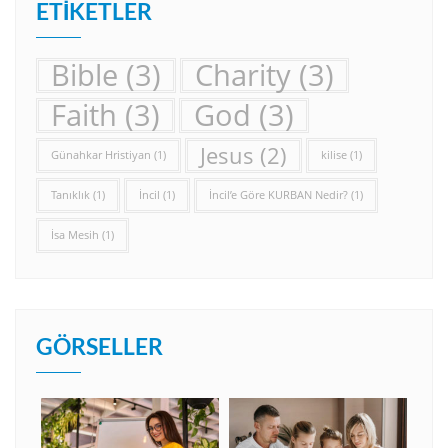
ETIKETLER
Bible
(3)
Charity
(3)
Faith
(3)
God
(3)
Jesus
(2)
Günahkar Hristiyan
(1)
kilise
(1)
Tanıklık
(1)
İncil
(1)
İncil’e Göre KURBAN Nedir?
(1)
İsa Mesih
(1)
GÖRSELLER