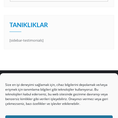
TANIKLIKLAR
[sidebar-testimonials]
Size en iyi deneyimi sağlamak için, cihaz bilgilerini depolamak ve/veya
erişmek için tanımlama bilgileri gibi teknolojiler kullanıyoruz. Bu
teknolojileri kabul ederseniz, bu web sitesinde gezinme davranışı veya
HAKKIMIZDA
Üyelik Kuralları
Bize Yazın
benzersiz kimlikler gibi verileri işleyebiliriz. Onayınızı vermez veya geri
Gizlilik Politikamız
İncil’den Dersler
Makaleler
çekmezseniz, bazı özellikler ve işlevler etkilenebilir.
Online Kutsal Kitap
Video Öğrencilik Dersleri
ABNSAT Türkiye – Canlı İzleyin