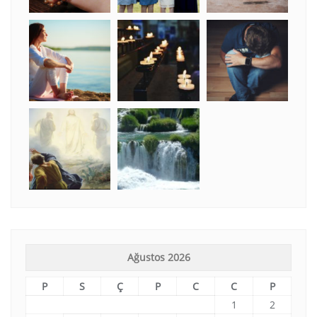
Ağustos 2026
P
S
Ç
P
C
C
P
1
2