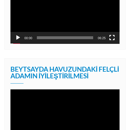
00:00
06:25
BEYTSAYDA HAVUZUNDAKI FELÇLI
ADAMIN İYILEŞTIRILMESI
Video
oynatıcı