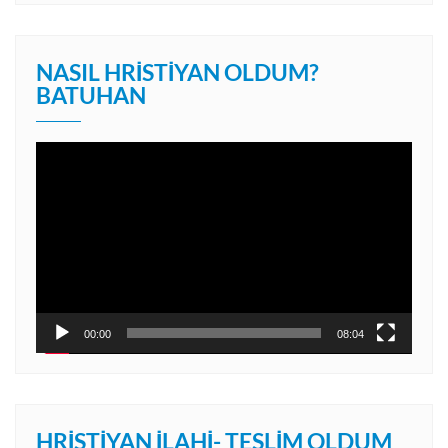
NASIL HRISTIYAN OLDUM?
BATUHAN
Video
oynatıcı
00:00
08:04
HRISTIYAN İLAHI- TESLIM OLDUM