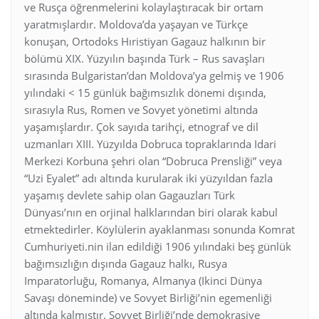
ve Rusça öğrenmelerini kolaylaştıracak bir ortam
yaratmışlardır. Moldova’da yaşayan ve Türkçe
konuşan, Ortodoks Hıristiyan Gagauz halkının bir
bölümü XIX. Yüzyılın başında Türk – Rus savaşları
sırasında Bulgaristan’dan Moldova’ya gelmiş ve 1906
yılındaki < 15 günlük bağımsızlık dönemi dışında,
sırasıyla Rus, Romen ve Sovyet yönetimi altında
yaşamışlardır. Çok sayıda tarihçi, etnograf ve dil
uzmanları XIII. Yüzyılda Dobruca topraklarında Idari
Merkezi Korbuna şehri olan “Dobruca Prensliği” veya
“Uzi Eyalet” adı altında kurularak iki yüzyıldan fazla
yaşamış devlete sahip olan Gagauzları Türk
Dünyası’nın en orjinal halklarından biri olarak kabul
etmektedirler. Köylülerin ayaklanması sonunda Komrat
Cumhuriyeti.nin ilan edildiği 1906 yılındaki beş günlük
bağımsızlığın dışında Gagauz halkı, Rusya
Imparatorluğu, Romanya, Almanya (Ikinci Dünya
Savaşı döneminde) ve Sovyet Birliği’nin egemenliği
altında kalmıştır. Sovyet Birliği’nde demokrasiye