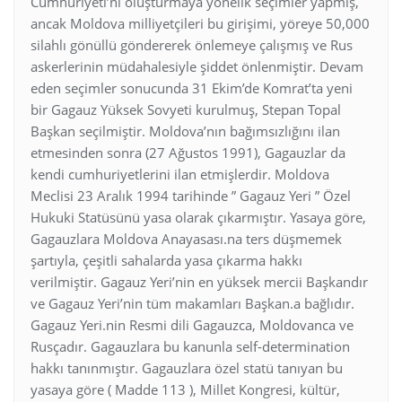
Cumhuriyeti’ni oluşturmaya yönelik seçimler yapmış,
ancak Moldova milliyetçileri bu girişimi, yöreye 50,000
silahlı gönüllü göndererek önlemeye çalışmış ve Rus
askerlerinin müdahalesiyle şiddet önlenmiştir. Devam
eden seçimler sonucunda 31 Ekim’de Komrat’ta yeni
bir Gagauz Yüksek Sovyeti kurulmuş, Stepan Topal
Başkan seçilmiştir. Moldova’nın bağımsızlığını ilan
etmesinden sonra (27 Ağustos 1991), Gagauzlar da
kendi cumhuriyetlerini ilan etmişlerdir. Moldova
Meclisi 23 Aralık 1994 tarihinde ” Gagauz Yeri ” Özel
Hukuki Statüsünü yasa olarak çıkarmıştır. Yasaya göre,
Gagauzlara Moldova Anayasası.na ters düşmemek
şartıyla, çeşitli sahalarda yasa çıkarma hakkı
verilmiştir. Gagauz Yeri’nin en yüksek mercii Başkandır
ve Gagauz Yeri’nin tüm makamları Başkan.a bağlıdır.
Gagauz Yeri.nin Resmi dili Gagauzca, Moldovanca ve
Rusçadır. Gagauzlara bu kanunla self-determination
hakkı tanınmıştır. Gagauzlara özel statü tanıyan bu
yasaya göre ( Madde 113 ), Millet Kongresi, kültür,