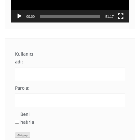
00:00
51:17
Kullanıcı
adı:
Parola:
Beni
hatırla
Giriş yap