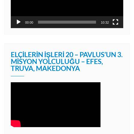
00:00
10:32
ELÇILERIN İŞLERI 20 – PAVLUS’UN 3.
MISYON YOLCULUĞU – EFES,
TRUVA, MAKEDONYA