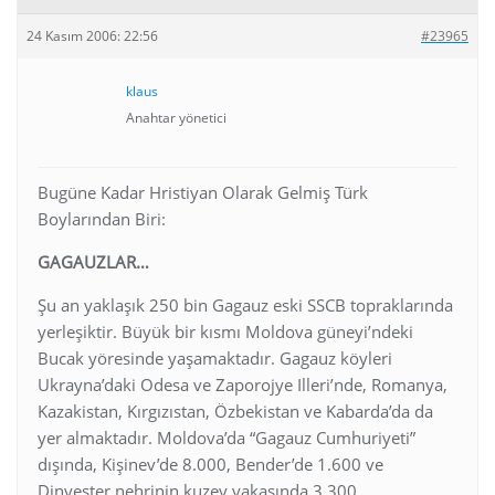
24 Kasım 2006: 22:56
#23965
klaus
Anahtar yönetici
Bugüne Kadar Hristiyan Olarak Gelmiş Türk
Boylarından Biri:
GAGAUZLAR…
Şu an yaklaşık 250 bin Gagauz eski SSCB topraklarında
yerleşiktir. Büyük bir kısmı Moldova güneyi’ndeki
Bucak yöresinde yaşamaktadır. Gagauz köyleri
Ukrayna’daki Odesa ve Zaporojye Illeri’nde, Romanya,
Kazakistan, Kırgızıstan, Özbekistan ve Kabarda’da da
yer almaktadır. Moldova’da “Gagauz Cumhuriyeti”
dışında, Kişinev’de 8.000, Bender’de 1.600 ve
Dinyester nehrinin kuzey yakasında 3.300,