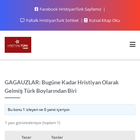
Facebook HristiyanTürk Sayfamız
Paltalk HristiyanTurk Sohbet
Kutsal Kitap Oku
GAGAUZLAR: Bugüne Kadar Hristiyan Olarak
Gelmiş Türk Boylarından Biri
Bu konu 1 izleyen ve 0 yanıt içeriyor.
1 yazı görüntüleniyor (toplam 1)
Yazar
Yazılar