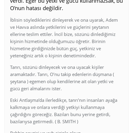
verdi. Eğer bu yetki ve gücü kullanmazsak, bu
O’nun hatası değildir.
İblisin söylediklerini dinleyerek ve ona uyarak, Adem
ve Havva aslında yetkilerini ve güçlerini şeytanın
ellerine teslim ettiler. İncil bize, sözünü dinlediğimiz
kişinin hizmetinde olduğumuzu öğretir. Birinin
hizmetine girdiğinizde bütün güç, yetkiniz ve
yeteneğiniz artık o kişinin denetimindedir.
Tanrı, sözünü dinleyecek ve ona uyacak kişiler
aramaktadır. Tanrı, O’nu takip edenlerin düşmana (
şeytana ) egemen olup kendilerine ait olan yetki ve
gücü geri almalarını ister.
Eski Antlaşma’da ilerledikçe, tanrı’nın insanları ayağa
kalkmaya ve onlara verdiği yetkiyi kullanmaya
çağırdığını göreceğiz. Bazıları bunu yerine getirdi,
bazılarıysa getirmedi. ( B. SMITH )
Rabbin sevgisi ve ışığı sizinle olsun.