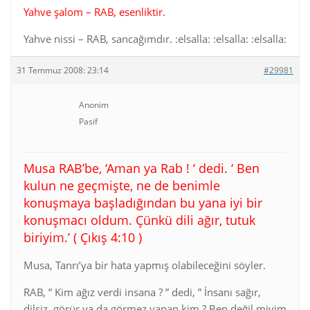
Yahve şalom – RAB, esenliktir.
Yahve nissi – RAB, sancağımdır. :elsalla: :elsalla: :elsalla:
31 Temmuz 2008: 23:14
#29981
Anonim
Pasif
Musa RAB’be, ‘Aman ya Rab ! ‘ dedi. ‘ Ben
kulun ne geçmişte, ne de benimle
konuşmaya başladığından bu yana iyi bir
konuşmacı oldum. Çünkü dili ağır, tutuk
biriyim.’ ( Çıkış 4:10 )
Musa, Tanrı’ya bir hata yapmış olabileceğini söyler.
RAB, ” Kim ağız verdi insana ? ” dedi, ” İnsanı sağır,
dilsiz, görür ya da görmez yapan kim ? Ben değil miyim