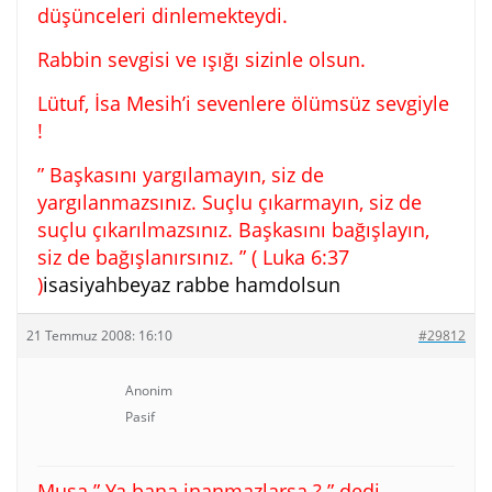
düşünceleri dinlemekteydi.
Rabbin sevgisi ve ışığı sizinle olsun.
Lütuf, İsa Mesih’i sevenlere ölümsüz sevgiyle
!
” Başkasını yargılamayın, siz de
yargılanmazsınız. Suçlu çıkarmayın, siz de
suçlu çıkarılmazsınız. Başkasını bağışlayın,
siz de bağışlanırsınız. ” ( Luka 6:37
)
isasiyahbeyaz rabbe hamdolsun
21 Temmuz 2008: 16:10
#29812
Anonim
Pasif
Musa ” Ya bana inanmazlarsa ? ” dedi,