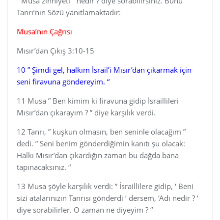
” Musa zihniyeti ” nedir ? diye sorabilirsiniz. Bunu
Tanrı’nın Sözü yanıtlamaktadır:
Musa’nın Çağrısı
Mısır’dan Çıkış 3:10-15
10 ” Şimdi gel, halkım İsrail’i Mısır’dan çıkarmak için
seni firavuna göndereyim. “
11 Musa ” Ben kimim ki firavuna gidip İsraillileri
Mısır’dan çıkarayım ? ” diye karşılık verdi.
12 Tanrı, ” kuşkun olmasın, ben seninle olacağım ”
dedi. ” Seni benim gönderdiğimin kanıtı şu olacak:
Halkı Mısır’dan çıkardığın zaman bu dağda bana
tapınacaksınız. “
13 Musa şöyle karşılık verdi: ” İsraillilere gidip, ‘ Beni
sizi atalarınızın Tanrısı gönderdi ‘ dersem, ‘Adı nedir ? ‘
diye sorabilirler. O zaman ne diyeyim ? “