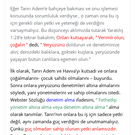
Eğer Tanrı Adem’e bahçeye bakması ve onu işlemesi
konusunda sorumluluk verdiyse , o zaman ona bu iş
için gerekli olan yetki ve yeteneği de verdiğini
varsaymalıyız. Bu düşünceyi aklımızda tutarak Yaratılış
1:28’e tekrar bakalım;
Onları kutsayarak, ” Verimli olun,
çoğalın ”
dedi,
” Yeryüzünü
doldurun ve denetiminize
alın; denizdeki balıklara, gökteki kuşlara, yeryüzünde
yaşayan bütün canlılara egemen olun.”
İlk olarak, Tanrı Adem ve Havva’yı kutsadı ve onlara
çoğalmalarını- çocuk sahibi olmalarını – buyurdu.
Sonra onlara yeryüzünü denetimleri altına almalarını
söyledi, yani yönetmelerini ve sahip olmalarını istedi.
Webster Sözlüğü
denetim alma
ifadesini,
” Fethedip
yönetim altına alma veya denetim altına alma ”
alma
olarak tanımlar. Tanrı’nın onlara bu iş için sadece yetki
değil, aynı zamanda güç verdiğini de unutmamalıyız.
Çünkü
güç olmadan sahip olunan yetki anlamsızdır.