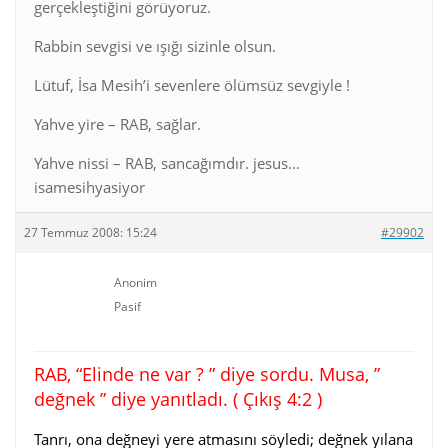
gerçekleştiğini görüyoruz.
Rabbin sevgisi ve ışığı sizinle olsun.
Lütuf, İsa Mesih’i sevenlere ölümsüz sevgiyle !
Yahve yire – RAB, sağlar.
Yahve nissi – RAB, sancağımdır. jesus…
isamesihyasiyor
27 Temmuz 2008: 15:24
#29902
Anonim
Pasif
RAB, “Elinde ne var ? ” diye sordu. Musa, ”
değnek ” diye yanıtladı. ( Çıkış 4:2 )
Tanrı, ona değneyi yere atmasını söyledi; değnek yılana