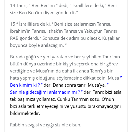
14 Tanrı, ” Ben Ben’im ” dedi, ” İsraillilere de ki, ‘ Beni
size Ben Ben’im diyen gönderdi .”
15 ” İsraillilere de ki, ‘ Beni size atalarınızın Tanrısı,
İbrahim’in Tanrısı, İshak’ın Tanrısı ve Yakup’un Tanrısı
RAB gönderdi. ‘ Sonsuza dek adım bu olacak. Kuşaklar
boyunca böyle anılacağım. ”
Burada göğü ve yeri yaratan ve her şeyi bilen Tanrı’nın
bütün dünya üzerinde bir kişiyi seçerek ona bir görev
verdiğine ve Musa’nın da daha ilk anda Tanrı’ya bir
hata yapmış olduğunu söylemesine dikkat edin. Musa
”
Ben kimim ki ? ”
der. Daha sonra tanrı Musa’ya,
”
Seninle gideceğimi anlamadın mı ? ”
der. Tanrı; bizi asla
tek başımıza yollamaz. Çünkü Tanrı’nın sözü, O’nun
bizi asla terk etmeyeceğini ve yüzüstü bırakmayacağını
bildirmektedir.
Rabbin sevgisi ve ışığı sizinle olsun.