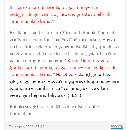
5.
” Çünkü tanrı biliyor ki, o ağacın meyvesini
yediğinizde gözleriniz açılacak, iyiyi kötüyü bilerek
Tanrı gibi olacaksınız.”
Bu ilk beş ayette Tanrı’nın Sözü’nü bilmenin önemini
görüyoruz. Yılan Tanrı’nın Sözü’nü çarpıtırken, Havva
da bu sözlere eklemeler yapıyor. Bu ikisini yapmak size
ve etrafınıza felaket getirecektir. Sonra, yılan Tanrı’nın
yalancı olduğunu söylüyor:
” Kesinlikle ölmezsiniz.
Çünkü Tanrı biliyor ki, o ağacın meyvesini yediğinizde
Tanrı gibi olacaksınız. ”
Haset ve kıskançlığın
ortaya
çıkışını görüyoruz. Havva’nın yapmış olduğu bu eylemi
yapmanın yaşamlarımıza ” çürümüşlük ” ve yıkım
getirdiğini hepimiz biliyoruz. ( B. S. )
Rabbin sevgisi ve esenliği sizinle olsun.rabbe
hamdolsun
17 Haziran 2008: 05:08
#29476