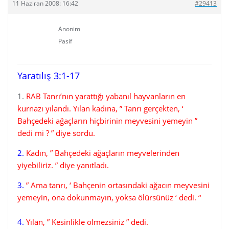
11 Haziran 2008: 16:42
#29413
Anonim
Pasif
Yaratılış 3:1-17
1.
RAB Tanrı’nın yarattığı yabanıl hayvanların en
kurnazı yılandı. Yılan kadına,
” Tanrı gerçekten, ‘
Bahçedeki ağaçların hiçbirinin meyvesini yemeyin ”
dedi mi ? ”
diye sordu.
2.
Kadın, ” Bahçedeki ağaçların meyvelerinden
yiyebiliriz. ” diye yanıtladı.
3.
” Ama tanrı, ‘ Bahçenin ortasındaki ağacın meyvesini
yemeyin, ona dokunmayın, yoksa ölürsünüz ‘ dedi. “
4.
Yılan, ” Kesinlikle ölmezsiniz ” dedi.