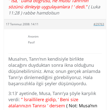
” İsa, ‘ Daha doğrusu, ne mutlu Tanrı’nın
sözünü dinleyip uygulayanlara ! ‘ dedi.”
( Luka
11:28 ) rabbe hamdolsun
17 Temmuz 2008: 14:11
#29763
Anonim
Pasif
Musa’nın, Tanrı’nın kendisiyle birlikte
olacağını duyduktan sonra ikna olduğunu
düşünebilirsiniz. Ama; onun gerçek anlamda
Tanrı’yı dinlemediğini görebiliyoruz. Hala
başarısızlıkla ilgii şeyler düşünüyordu.
3:13′ ayetinde, Musa, Tanrı’ya şöyle karşılık
verdi:
” İsraillilere gidip, ‘ Beni size
atalarınızın Tanrısı ‘ dersem
( Not: Musa’nın