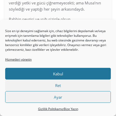
verdiği yetki ve gücü çiğnemeyecekti; ama Musa’nın
söylediği ve yaptığı her şeyin arkasındaydı.
Rabbin sevgisi ve ışığı sizinle olsun.
Lütuf, İsa Mesih’i sevenlere ölümsüz sevgiyle !
Size en iyi deneyimi sağlamak için, cihaz bilgilerini depolamak ve/veya
erişmek için tanımlama bilgileri gibi teknolojiler kullanıyoruz. Bu
Bütün dünyayı kazansan yararı ne olur ? isasiyahbeyaz
teknolojileri kabul ederseniz, bu web sitesinde gezinme davranışı veya
benzersiz kimlikler gibi verileri işleyebiliriz. Onayınızı vermez veya geri
rabbe hamdolsun
çekmezseniz, bazı özellikler ve işlevler etkilenebilir.
Yazar
Yazılar
Hizmetleri yönetin
15 yazı görüntüleniyor - 1 ile 15 arası (toplam 17)
1
2
→
Kabul
Bu konuyu yanıtlamak için giriş yapmış olmalısınız.
Ret
Kullanıcı adı:
Ayar
Gizlilik Politikamız
Bize Yazın
Parola: