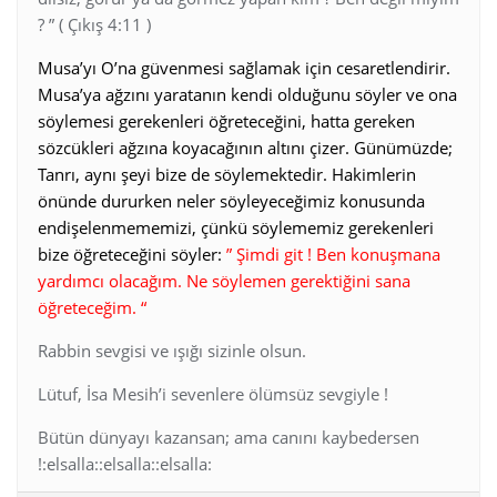
? ” ( Çıkış 4:11 )
Musa’yı O’na güvenmesi sağlamak için cesaretlendirir.
Musa’ya ağzını yaratanın kendi olduğunu söyler ve ona
söylemesi gerekenleri öğreteceğini, hatta gereken
sözcükleri ağzına koyacağının altını çizer. Günümüzde;
Tanrı, aynı şeyi bize de söylemektedir. Hakimlerin
önünde dururken neler söyleyeceğimiz konusunda
endişelenmememizi, çünkü söylememiz gerekenleri
bize öğreteceğini söyler:
” Şimdi git ! Ben konuşmana
yardımcı olacağım. Ne söylemen gerektiğini sana
öğreteceğim. “
Rabbin sevgisi ve ışığı sizinle olsun.
Lütuf, İsa Mesih’i sevenlere ölümsüz sevgiyle !
Bütün dünyayı kazansan; ama canını kaybedersen
!:elsalla::elsalla::elsalla: