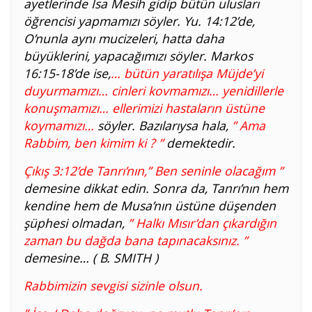
ayetlerinde İsa Mesih gidip bütün ulusları
öğrencisi yapmamızı söyler. Yu. 14:12’de,
O’nunla aynı mucizeleri, hatta daha
büyüklerini, yapacağımızı söyler. Markos
16:15-18’de ise,
… bütün yaratılışa Müjde’yi
duyurmamızı… cinleri kovmamızı… yenidillerle
konuşmamızı… ellerimizi hastaların üstüne
koymamızı…
söyler. Bazılarıysa hala,
” Ama
Rabbim, ben kimim ki ? ”
demektedir.
Çıkış 3:12’de Tanrı’nın,
” Ben seninle olacağım ”
demesine dikkat edin. Sonra da, Tanrı’nın hem
kendine hem de Musa’nın üstüne düşenden
şüphesi olmadan,
” Halkı Mısır’dan çıkardığın
zaman bu dağda bana tapınacaksınız. ”
demesine… ( B. SMITH )
Rabbimizin sevgisi sizinle olsun.