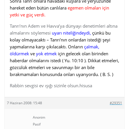
Sonra Tanrı onlara havadaki kuşlara ve yeryüzünde
hareket eden bütün canlılara
egemen olmaları için
yetki ve güç verdi.
Tanrı’nın Adem ve Havva’ya dünyayı denetimleri altına
almalarını söylemesi
uyarı niteliğindeydi,
çünkü bu
kolay olmayacaktı – Tanrı’nın onlardan istediği şeyi
yapmalarına karşı çıkılacaktı. Onların
çalmak,
öldürmek
ve
yok etmek
için gelecek olan birinden
haberdar olmalarını istedi ( Yu. 10:10 ). Dikkat etmeleri,
gözcülük etmeleri ve savunmayı bir an bile
bırakmamaları konusunda onları uyarıyordu. ( B. S. )
Rabbin sevgisi ev ışığı sizinle olsun.hisusa
7 Haziran 2008: 15:48
#29351
Anonim
Pasif