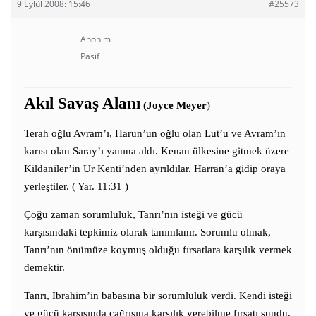
9 Eylül 2008: 15:46
#25573
Anonim
Pasif
Akıl Savaş Alanı
(Joyce Meyer
)
Terah oğlu Avram’ı, Harun’un oğlu olan Lut’u ve Avram’ın
karısı olan Saray’ı yanına aldı. Kenan ülkesine gitmek üzere
Kildaniler’in Ur Kenti’nden ayrıldılar. Harran’a gidip oraya
yerleştiler. ( Yar. 11:31 )
Çoğu zaman sorumluluk, Tanrı’nın isteği ve gücü
karşısındaki tepkimiz olarak tanımlanır. Sorumlu olmak,
Tanrı’nın önümüze koymuş olduğu fırsatlara karşılık vermek
demektir.
Tanrı, İbrahim’in babasına bir sorumluluk verdi. Kendi isteği
ve gücü karşısında çağrısına karşılık verebilme fırsatı sundu.