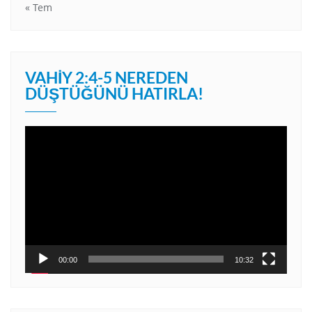
« Tem
VAHIY 2:4-5 NEREDEN
DÜŞTÜĞÜNÜ HATIRLA!
Video
oynatıcı
00:00
10:32