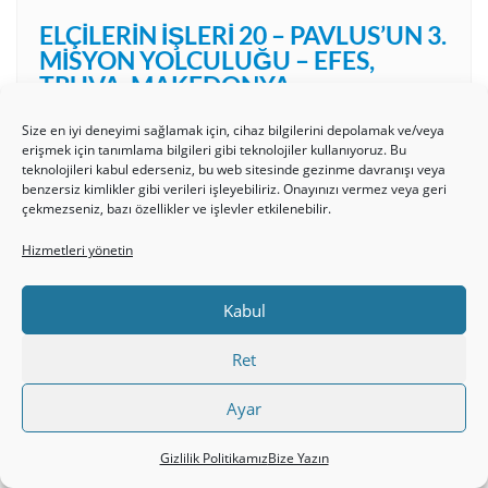
ELÇILERIN İŞLERI 20 – PAVLUS’UN 3.
MISYON YOLCULUĞU – EFES,
TRUVA, MAKEDONYA
Size en iyi deneyimi sağlamak için, cihaz bilgilerini depolamak ve/veya
erişmek için tanımlama bilgileri gibi teknolojiler kullanıyoruz. Bu
teknolojileri kabul ederseniz, bu web sitesinde gezinme davranışı veya
benzersiz kimlikler gibi verileri işleyebiliriz. Onayınızı vermez veya geri
çekmezseniz, bazı özellikler ve işlevler etkilenebilir.
Hizmetleri yönetin
Kabul
Ret
NASIL HRISTIYAN OLDUM?
Ayar
BATUHAN
Gizlilik Politikamız
Bize Yazın