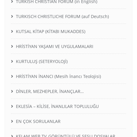
TURKISH CHRISTIAN FORUM (in English)
TURKISCH CHRISTLICHE FORUM (auf Deutsch)
KUTSAL KİTAP (KİTABI MUKADDES)
HRİSTİYAN YAŞAMI VE UYGULAMALARI
KURTULUŞ (SETERYOLOJİ)
HRİSTİYAN İNANCI (Mesih İnancı Teolojisi)
DİNLER, MEZHEPLER, İNANÇLAR…
EKLESİA – KİLİSE, İNANLILAR TOPLULUĞU
EN ÇOK SORULANLAR
KELAM WEB TV, GÖRÜNTÜLÜ VE SESLI DOSYALAR