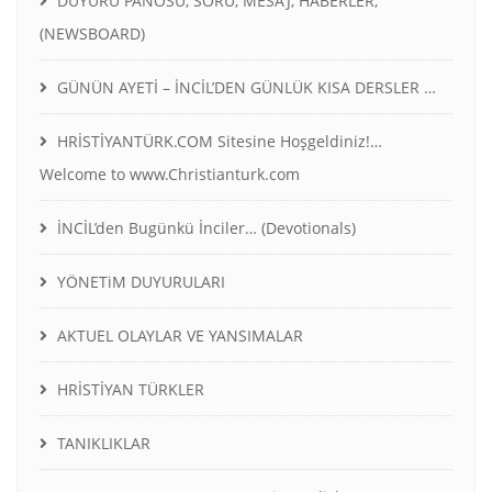
DUYURU PANOSU, SORU, MESAJ, HABERLER,
(NEWSBOARD)
GÜNÜN AYETİ – İNCİL’DEN GÜNLÜK KISA DERSLER …
HRİSTİYANTÜRK.COM Sitesine Hoşgeldiniz!…
Welcome to www.Christianturk.com
İNCİL’den Bugünkü İnciler… (Devotionals)
YÖNETiM DUYURULARI
AKTUEL OLAYLAR VE YANSIMALAR
HRİSTİYAN TÜRKLER
TANIKLIKLAR