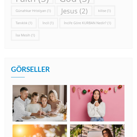
Jesus
(2)
Günahkar Hristiyan
(1)
kilise
(1)
Tanıklık
(1)
İncil
(1)
İncil’e Göre KURBAN Nedir?
(1)
İsa Mesih
(1)
GÖRSELLER