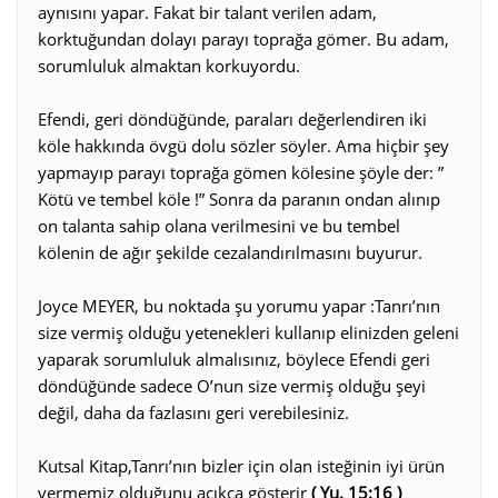
aynısını yapar. Fakat bir talant verilen adam,
korktuğundan dolayı parayı toprağa gömer. Bu adam,
sorumluluk almaktan korkuyordu.
Efendi, geri döndüğünde, paraları değerlendiren iki
köle hakkında övgü dolu sözler söyler. Ama hiçbir şey
yapmayıp parayı toprağa gömen kölesine şöyle der: ”
Kötü ve tembel köle !” Sonra da paranın ondan alınıp
on talanta sahip olana verilmesini ve bu tembel
kölenin de ağır şekilde cezalandırılmasını buyurur.
Joyce MEYER, bu noktada şu yorumu yapar :Tanrı’nın
size vermiş olduğu yetenekleri kullanıp elinizden geleni
yaparak sorumluluk almalısınız, böylece Efendi geri
döndüğünde sadece O’nun size vermiş olduğu şeyi
değil, daha da fazlasını geri verebilesiniz.
Kutsal Kitap,Tanrı’nın bizler için olan isteğinin iyi ürün
vermemiz olduğunu açıkca gösterir
( Yu. 15:16 )