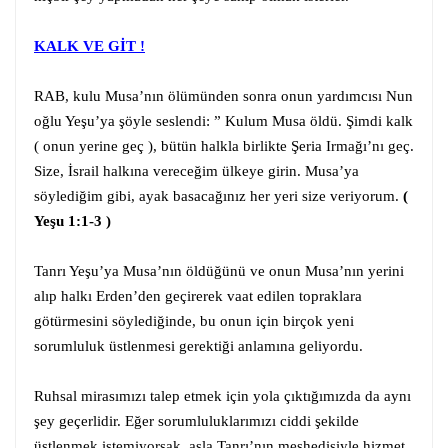
KALK VE GİT !
RAB, kulu Musa’nın ölümünden sonra onun yardımcısı Nun
oğlu Yeşu’ya şöyle seslendi: ” Kulum Musa öldü. Şimdi kalk
( onun yerine geç ), bütün halkla birlikte Şeria Irmağı’nı geç.
Size, İsrail halkına vereceğim ülkeye girin. Musa’ya
söylediğim gibi, ayak basacağınız her yeri size veriyorum.
(
Yeşu 1:1-3 )
Tanrı Yeşu’ya Musa’nın öldüğünü ve onun Musa’nın yerini
alıp halkı Erden’den geçirerek vaat edilen topraklara
götürmesini söylediğinde, bu onun için birçok yeni
sorumluluk üstlenmesi gerektiği anlamına geliyordu.
Ruhsal mirasımızı talep etmek için yola çıktığımızda da aynı
şey geçerlidir. Eğer sorumluluklarımızı ciddi şekilde
üstlenmek istemiyorsak, asla Tanrı’nın meshedişiyle hizmet