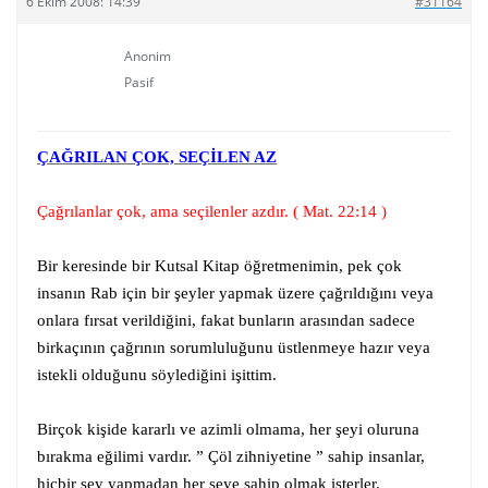
6 Ekim 2008: 14:39
#31164
Anonim
Pasif
ÇAĞRILAN ÇOK, SEÇİLEN AZ
Çağrılanlar çok, ama seçilenler azdır. ( Mat. 22:14 )
Bir keresinde bir Kutsal Kitap öğretmenimin, pek çok
insanın Rab için bir şeyler yapmak üzere çağrıldığını veya
onlara fırsat verildiğini, fakat bunların arasından sadece
birkaçının çağrının sorumluluğunu üstlenmeye hazır veya
istekli olduğunu söylediğini işittim.
Birçok kişide kararlı ve azimli olmama, her şeyi oluruna
bırakma eğilimi vardır. ” Çöl zihniyetine ” sahip insanlar,
hiçbir şey yapmadan her şeye sahip olmak isterler.