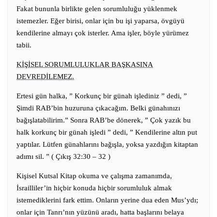
Fakat bununla birlikte gelen sorumluluğu yüklenmek
istemezler. Eğer birisi, onlar için bu işi yaparsa, övgüyü
kendilerine almayı çok isterler. Ama işler, böyle yürümez
tabii.
KİŞİSEL SORUMLULUKLAR BAŞKASINA
DEVREDİLEMEZ.
Ertesi gün halka, ” Korkunç bir günah işlediniz ” dedi, ”
Şimdi RAB’bin huzuruna çıkacağım. Belki günahınızı
bağışlatabilirim.” Sonra RAB’be dönerek, ” Çok yazık bu
halk korkunç bir günah işledi ” dedi, ” Kendilerine altın put
yaptılar. Lütfen günahlarını bağışla, yoksa yazdığın kitaptan
adımı sil. ” ( Çıkış 32:30 – 32 )
Kişisel Kutsal Kitap okuma ve çalışma zamanımda,
İsrailliler’in hiçbir konuda hiçbir sorumluluk almak
istemediklerini fark ettim. Onların yerine dua eden Mus’ydı;
onlar için Tanrı’nın yüzünü aradı, hatta başlarını belaya