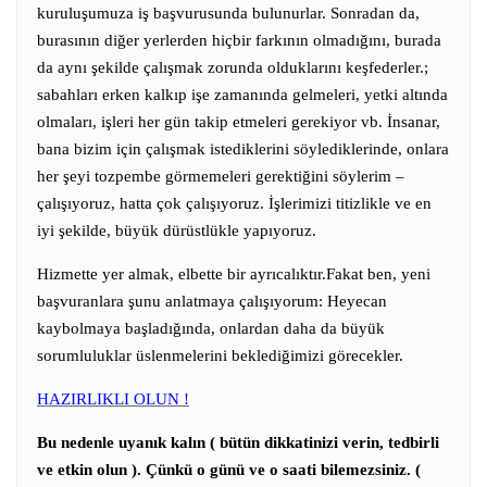
kuruluşumuza iş başvurusunda bulunurlar. Sonradan da,
burasının diğer yerlerden hiçbir farkının olmadığını, burada
da aynı şekilde çalışmak zorunda olduklarını keşfederler.;
sabahları erken kalkıp işe zamanında gelmeleri, yetki altında
olmaları, işleri her gün takip etmeleri gerekiyor vb. İnsanar,
bana bizim için çalışmak istediklerini söylediklerinde, onlara
her şeyi tozpembe görmemeleri gerektiğini söylerim –
çalışıyoruz, hatta çok çalışıyoruz. İşlerimizi titizlikle ve en
iyi şekilde, büyük dürüstlükle yapıyoruz.
Hizmette yer almak, elbette bir ayrıcalıktır.Fakat ben, yeni
başvuranlara şunu anlatmaya çalışıyorum: Heyecan
kaybolmaya başladığında, onlardan daha da büyük
sorumluluklar üslenmelerini beklediğimizi görecekler.
HAZIRLIKLI OLUN !
Bu nedenle uyanık kalın ( bütün dikkatinizi verin, tedbirli
ve etkin olun ). Çünkü o günü ve o saati bilemezsiniz. (