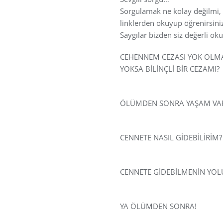
Sorgulamak ne kolay değilmi, 
linklerden okuyup öğrenirsini
Saygılar bizden siz değerli ok
CEHENNEM CEZASI YOK OLMA
YOKSA BİLİNÇLİ BİR CEZAMI?
http://www.hristiyanturk.co
ÖLÜMDEN SONRA YAŞAM VAR
http://www.hristiyanturk.co
CENNETE NASIL GİDEBİLİRİM?
http://www.hristiyanturk.co
CENNETE GİDEBİLMENİN YOL
http://www.hristiyanturk.co
YA ÖLÜMDEN SONRA!
http://www.hristiyanturk.co