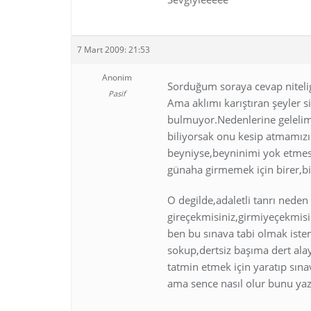
7 Mart 2009: 21:53
Anonim
Sorduğum soraya cevap nitelig
Pasif
Ama aklımı karıştıran şeyler 
bulmuyor.Nedenlerine gelelim,
biliyorsak onu kesip atmamızı
beyniyse,beyninimi yok etmes
günaha girmemek için birer,bi
O degilde,adaletli tanrı neden 
gireçekmisiniz,girmiyeçekmisi
ben bu sınava tabi olmak iste
sokup,dertsiz başıma dert alay
tatmin etmek için yaratıp sın
ama sence nasıl olur bunu yaz