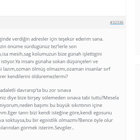
#32336
inde verdiğin adresler için teşekür ederim sana.
sizin önüme sürdügünüz tez’lerle son
isa mesih,sag kolumuzun bize günah işlettigini
 istiyor.Ya insanı günaha sokan düşünçeleri ve
i lazım,ozman ölmüş olmazmı,ozaman insanlar sırf
rer kendilerini öldüremezlermi?
adaletli davranıp’ta bu zor sınava
niz diye bize birşey sölemeden sınava tabi tuttu?Mesela
miyorum,neden başımı bu büyük sıkıntının içine
ım.Eger tanrı bizi kendi isteğine göre,kendi egosunu
ava soktuysa,bu bir egoistlik olmazmı?Bence öyle olur
ılarından görmek isterim.Sevgiler..