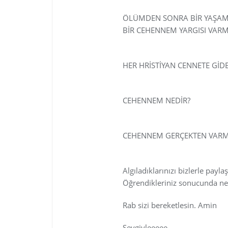
ÖLÜMDEN SONRA BİR YAŞAM
BİR CEHENNEM YARGISI VARM
http://www.hristiyanturk.co
HER HRİSTİYAN CENNETE GİD
http://www.hristiyanturk.co
CEHENNEM NEDİR?
http://www.hristiyanturk.co
CEHENNEM GERÇEKTEN VARM
http://www.hristiyanturk.co
Algıladıklarınızı bizlerle payl
Öğrendikleriniz sonucunda n
Rab sizi bereketlesin. Amin
Sevgiyleeeee