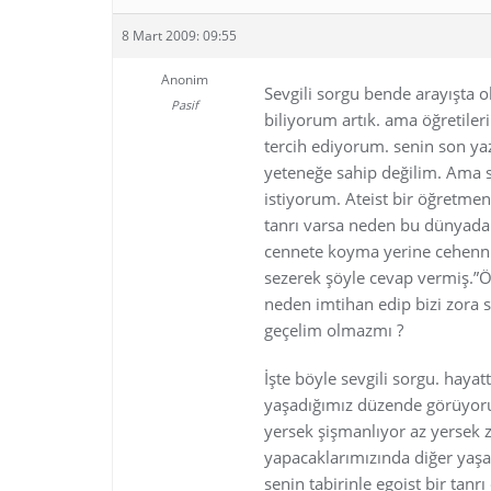
8 Mart 2009: 09:55
Anonim
Sevgili sorgu bende arayışta o
Pasif
biliyorum artık. ama öğretil
tercih ediyorum. senin son yaz
yeteneğe sahip değilim. Ama se
istiyorum. Ateist bir öğretme
tanrı varsa neden bu dünyada b
cennete koyma yerine cehennm
sezerek şöyle cevap vermiş.”
neden imtihan edip bizi zora 
geçelim olmazmı ?
İşte böyle sevgili sorgu. hayat
yaşadığımız düzende görüyoruz
yersek şişmanlıyor az yersek z
yapacaklarımızında diğer yaş
senin tabirinle egoist bir tanr