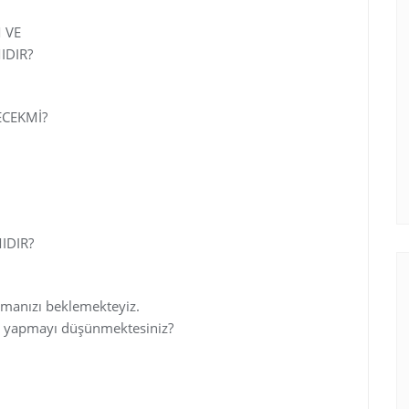
 VE
IDIR?
m/showthread.php?t=4391&highlight=cehennem
ECEKMİ?
m/showthread.php?t=3655&highlight=cehennem
m/showthread.php?t=4427&highlight=cehennem
IDIR?
m/showthread.php?t=4613&highlight=cehennem
aşmanızı beklemekteyiz.
e yapmayı düşünmektesiniz?