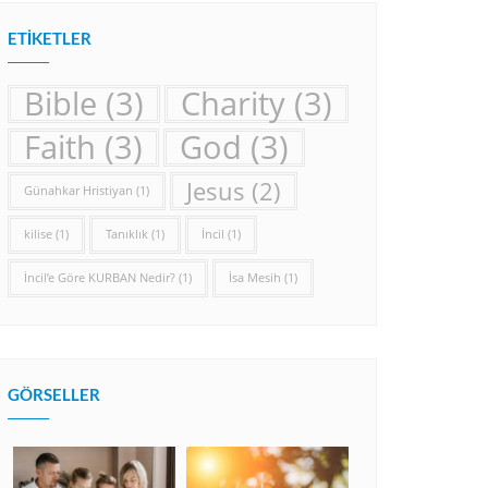
ETIKETLER
Bible
(3)
Charity
(3)
Faith
(3)
God
(3)
Jesus
(2)
Günahkar Hristiyan
(1)
kilise
(1)
Tanıklık
(1)
İncil
(1)
İncil’e Göre KURBAN Nedir?
(1)
İsa Mesih
(1)
GÖRSELLER