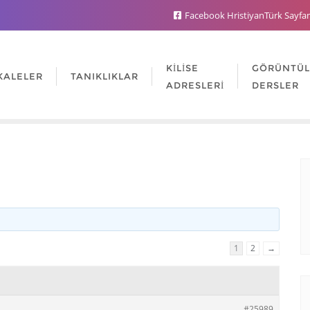
Facebook HristiyanTürk Sayfa
KILISE
GÖRÜNTÜ
KALELER
TANIKLIKLAR
ADRESLERI
DERSLER
1
2
→
#25989