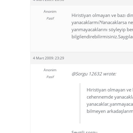
Anonim
Hiristiyan olmayan ve bazı di
Pasif
yanacaklarmı?Yanacaklarsa n
yanmayacaklarını söyleyip be
bilgilendirebilirmisiniz.Saygıla
4 Mart 2009: 23:29
Anonim
@Sorgu 12632 wrote:
Pasif
Hiristiyan olmayan ve 
cehennemde yanacakla
yanacaklar,yanmayacak
bilmeyen arkadaşlarımı 
Sevgili sorgu…