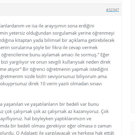
#32347
lanlardanım ve isa ile arayışımın sona erdiğini
erimin yetersiz olduğundan sorgulamak yerine öğrenmeyi
dığına kitaptan yada bilimsel bir açıklama getirebilecek
nin sorularına şöyle bir fıkra ile cevap vermek
n öğrencilerine bunu aşılamak amacı ile sormuş.” Eğer
izi yargılıyor ve onun sevgili kullarıysak neden direk
e atıyor” Bir öğrenci öğretmenin yapmak istediğini
Öğretmenim sizde bizlri seviyorsunuz biliyorum ama
sokuyprsunuz direk 10 verin yazılı olmadan sınavı
ta yaşanılan ve yaşatılanların bir bedeli var bunu
 çok çalışırsak çok az çalışırsak az kazanıyoruz. Çok
ayıflıyoruz. hal böyleyken yaptıklarımızın ve
amda bir bedeli olması gerekiyor eğer olmasa o zaman
ı olurdu. O Adalaeti ile yargılayacak ve herkese hak ettiği