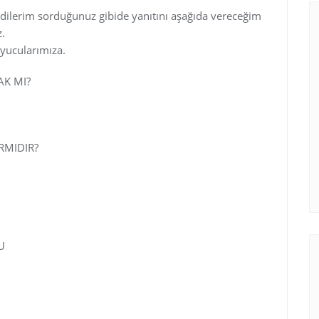
dilerim sorduğunuz gibide yanıtını aşağıda vereceğim
z.
uyucularımıza.
K MI?
m/showthread.php?t=1742&highlight=cehennem
MIDIR?
m/showthread.php?t=1951&highlight=cehennem
m/showthread.php?t=2294&highlight=cehennem
U
m/showthread.php?t=3577&highlight=cehennem
m/showthread.php?t=4194&highlight=cehennem