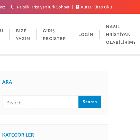
mız
Paltalk HristiyanTurk Sohbet
Kutsal Kitap Oku
NASIL
LÜ
BIZE
GIRIŞ –
LOGIN
HRISTIYAN
YAZIN
REGISTER
OLABILIRIM?
ARA
KATEGORILER