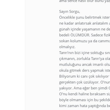
ama sence nasıl olur bunu yaz
Sayın Sorgu,
Öncelikle şunu belirtmek iste
ne kadar anlatırsak anlatalım 
günah içinde yaşamanın ne de
bedeli ÖLÜMDÜR. Sadece fiziks
sokan kolumuzu ya da canımız
olmalıyız.
Tanrı’nın bizi içine soktuğu sı
çıkmanın, zorlukla Tanrı’ya o
mutluluğunu ancak imanlı ols
okula gitmek ders yapmak ist
Biliyorum ki canı çok sıkılıy
gerçekten çok üzülüyor. O’nu
yakıyor. Ama eğer ben şimdi O
O’nu kendi haline bıraksam siz
böyle olmaması için bu şekil
kimi zaman hata yaptığında be