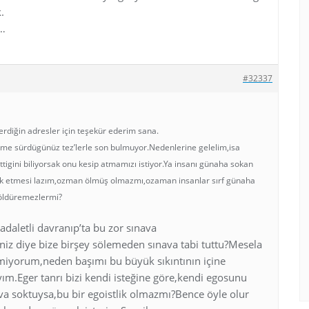
.
n…
#32337
rdiğin adresler için teşekür ederim sana.
nüme sürdügünüz tez’lerle son bulmuyor.Nedenlerine gelelim,isa
igini biliyorsak onu kesip atmamızı istiyor.Ya insanı günaha sokan
ok etmesi lazım,ozman ölmüş olmazmı,ozaman insanlar sırf günaha
i öldüremezlermi?
adaletli davranıp’ta bu zor sınava
niz diye bize birşey sölemeden sınava tabi tuttu?Mesela
miyorum,neden başımı bu büyük sıkıntının içine
ım.Eger tanrı bizi kendi isteğine göre,kendi egosunu
ava soktuysa,bu bir egoistlik olmazmı?Bence öyle olur