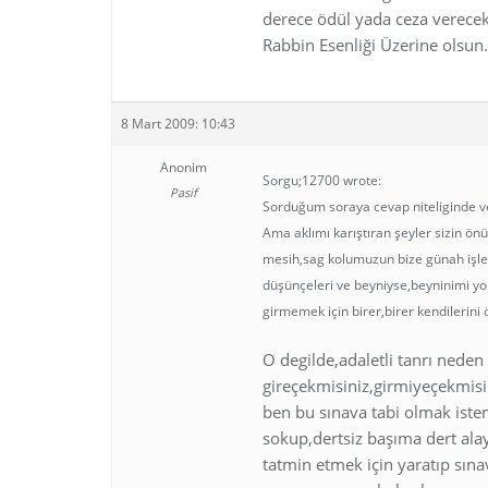
derece ödül yada ceza verecek
Rabbin Esenliği Üzerine olsu
8 Mart 2009: 10:43
Anonim
Sorgu;12700 wrote:
Pasif
Sorduğum soraya cevap niteliginde ve
Ama aklımı karıştıran şeyler sizin ö
mesih,sag kolumuzun bize günah işlett
düşünçeleri ve beyniyse,beyninimi y
girmemek için birer,birer kendilerin
O degilde,adaletli tanrı neden 
gireçekmisiniz,girmiyeçekmisi
ben bu sınava tabi olmak iste
sokup,dertsiz başıma dert alay
tatmin etmek için yaratıp sın