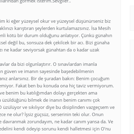
ılarından görmek isterim.Sevgiler..
rim ki eğer yüzeysel okur ve yüzeysel düşünürseniz biz
aklınızı karıştıran şeylerden kurtulamazsınız. İsa Mesih
nli kötü bir durum olduğunu anlatıyor. Çünkü günahın
el değil bu, sonsuza dek çekilcek bir acı. Bizi günaha
ı ne kadar seviyorsak günahtan da o kadar uzak
navlar da bizi olgunlaştırır. O sınavlardan imanla
lan güven ve imanın sayesinde başedebilmenin
anız anlarsınız. Bir de şuradan bakın: Benim çocuğum
emiyor. Fakat ben bu konuda ona hiç taviz vermiyorum.
or ve benim bu katılığımdan dolayı gerçekten ama
n üzüldüğünü bilmek de inanın benim canımı çok
 üzülüyor ve sıkılıyor diye bu disiplinden vazgeçsem ve
ce ne olur? İşsiz güçsüz, serserinin teki olur. Onun
de davranmak zorundayım, ne kadar canım yansa da. Ve
delini kendi ödeyip sorunu kendi halletmesi için O’nu