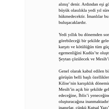
alınış’ denir. Ardından eşi 
büyük olasılıkla yedi yıl sü
hükmedecektir. İmanlılar bu
buluşacaklardır.
Yedi yıllık bu dönemden son
görebileceği bir şekilde gel
karşıtı ve kötülüğün tüm gü
egemenliğini Kudüs’te oluştu
Şeytan çözülecek ve Mesih’in
Genel olarak kabul edilen b
görüşün belli başlı özellikle
Kilise’nin karışıklık dönemi
Mesih’in açık bir şekilde gel
edeceğine, İblis’i yeneceğin
oluşturacağına inanmaktadırl
inanırlar, çünkü Kutsal Yazı