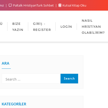
mız
Paltalk HristiyanTurk Sohbet
Kutsal Kitap Oku
NASIL
LÜ
BIZE
GIRIŞ –
LOGIN
HRISTIYAN
YAZIN
REGISTER
OLABILIRIM?
ARA
KATEGORILER