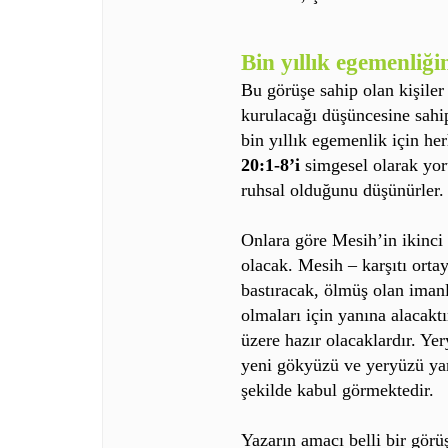
Bin yıllık egemenliği
Bu görüşe sahip olan kişile
kurulacağı düşüncesine sahi
bin yıllık egemenlik için he
20:1-8’i
simgesel olarak yoru
ruhsal olduğunu düşünürler.
Onlara göre Mesih’in ikinc
olacak. Mesih – karşıtı ortay
bastıracak, ölmüş olan imanlı
olmaları için yanına alacakt
üzere hazır olacaklardır. Y
yeni gökyüzü ve yeryüzü yar
şekilde kabul görmektedir.
Yazarın amacı belli bir görüş