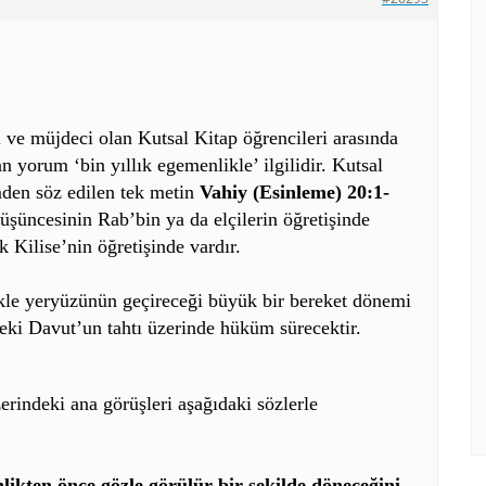
li ve müjdeci olan Kutsal Kitap öğrencileri arasında
an yorum ‘bin yıllık egemenlikle’ ilgilidir. Kutsal
mden söz edilen tek metin
Vahiy (Esinleme) 20:1-
düşüncesinin Rab’bin ya da elçilerin öğretişinde
k Kilise’nin öğretişinde vardır.
ikle yeryüzünün geçireceği büyük bir bereket dönemi
’teki Davut’un tahtı üzerinde hüküm sürecektir.
rindeki ana görüşleri aşağıdaki sözlerle
nlikten önce gözle görülür bir şekilde döneceğini