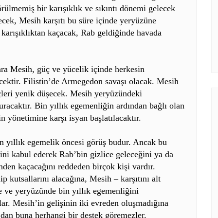
görülmemiş bir karışıklık ve sıkıntı dönemi gelecek –
recek, Mesih karşıtı bu süre içinde yeryüzüne
 karışıklıktan kaçacak, Rab geldiğinde havada
ra Mesih, güç ve yücelik içinde herkesin
ecektir. Filistin’de Armegedon savaşı olacak. Mesih –
çleri yenik düşecek. Mesih yeryüzündeki
racaktır. Bin yıllık egemenliğin ardından bağlı olan
 yönetimine karşı isyan başlatılacaktır.
in yıllık egemelik öncesi görüş budur. Ancak bu
rini kabul ederek Rab’bin gizlice geleceğini ya da
nden kaçacağını reddeden birçok kişi vardır.
ip kutsallarını alacağına, Mesih – karşıtını alt
e ve yeryüzünde bin yıllık egemenliğini
ar. Mesih’in gelişinin iki evreden oluşmadığına
’dan buna herhangi bir destek göremezler.