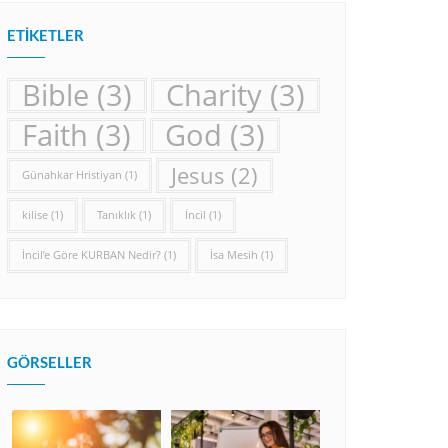
ETIKETLER
Bible
(3)
Charity
(3)
Faith
(3)
God
(3)
Jesus
(2)
Günahkar Hristiyan
(1)
kilise
(1)
Tanıklık
(1)
İncil
(1)
İncil’e Göre KURBAN Nedir?
(1)
İsa Mesih
(1)
GÖRSELLER