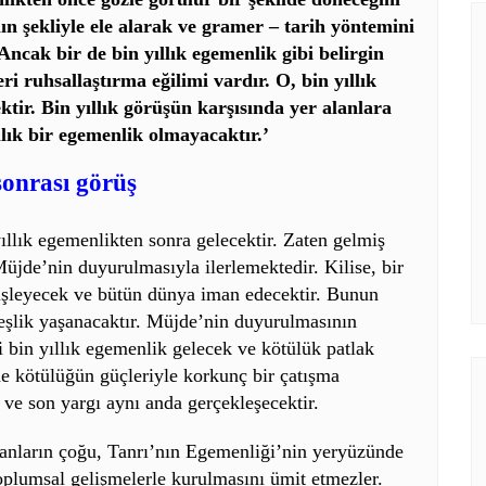
lın şekliyle ele alarak ve gramer – tarih yöntemini
ncak bir de bin yıllık egemenlik gibi belirgin
i ruhsallaştırma eğilimi vardır. O, bin yıllık
tir. Bin yıllık görüşün karşısında yer alanlara
llık bir egemenlik olmayacaktır.’
sonrası görüş
ıllık egemenlikten sonra gelecektir. Zaten gelmiş
üjde’nin duyurulmasıyla ilerlemektedir. Kilise, bir
işleyecek ve bütün dünya iman edecektir. Bunun
eşlik yaşanacaktır. Müjde’nin duyurulmasının
i bin yıllık egemenlik gelecek ve kötülük patlak
de kötülüğün güçleriyle korkunç bir çatışma
, ve son yargı aynı anda gerçekleşecektir.
lanların çoğu, Tanrı’nın Egemenliği’nin yeryüzünde
toplumsal gelişmelerle kurulmasını ümit etmezler.