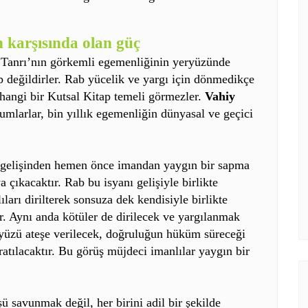
n karşısında olan güç
r Tanrı’nın görkemli egemenliğinin yeryüzünde
p değildirler. Rab yücelik ve yargı için dönmedikçe
rhangi bir Kutsal Kitap temeli görmezler.
Vahiy
mlarlar, bin yıllık egemenliğin dünyasal ve geçici
i gelişinden hemen önce imandan yaygın bir sapma
a çıkacaktır. Rab bu isyanı gelişiyle birlikte
ları dirilterek sonsuza dek kendisiyle birlikte
ır. Aynı anda kötüler de dirilecek ve yargılanmak
eryüzü ateşe verilecek, doğruluğun hüküm süreceği
atılacaktır.
Bu görüş müjdeci imanlılar yaygın bir
ü savunmak değil, her birini adil bir şekilde