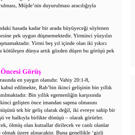
ulması, Müjde’nin duyurulması aracılığıyla
ndaki hasada kadar bir arada büyüyeceği söylenen
mesine pek uygun düşmemektedir. Yirminci yüzyılın
uşmamaktadır. Yirmi beş yıl içinde olan iki yıkıcı
a kötüleşen dünya artık gözden düşen bu görüşü pek
k Öncesi Görüş
rasında en yaygın olanıdır. Vahiy 20:1-8,
abul edilmekte, Rab’bin ikinci gelişinin bin yıllık
nılmaktadır. Bin yıllık egemenliğin karşısında
 ikinci gelişten önce imandan sapma olmasını
üşünü tek bir geliş olarak değil, iki evreye sahip bir
şü ve halkıyla birlikte dönüşü – olarak görürler.
ek, ölmüş olan kutsallar dirilecek ve canlı olanlar
 olmak üzere alınacaktır. Buna genellikle ‘gizli