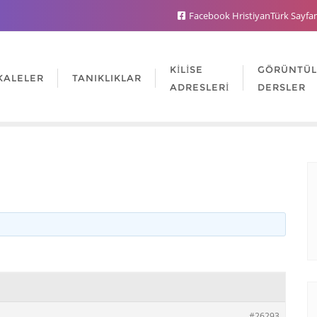
Facebook HristiyanTürk Sayfa
KILISE
GÖRÜNTÜ
KALELER
TANIKLIKLAR
ADRESLERI
DERSLER
#26293