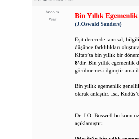
Anonim
Bin Yıllık Egemenlik
Pasif
(J.Oswald Sanders)
Eşit derecede tanrısal, bilgi
düşünce farklılıkları oluştur
Kitap’ta bin yıllık bir döne
8’
dir. Bin yıllık egemenlik 
görülmemesi ilginçtir ama il
Bin yıllık egemenlik genell
olarak anlaşılır. İsa, Kudüs
Dr. J.O. Buswell bu konu üze
açıklamıştır:
‘Mesih’in bin yıllık egeme