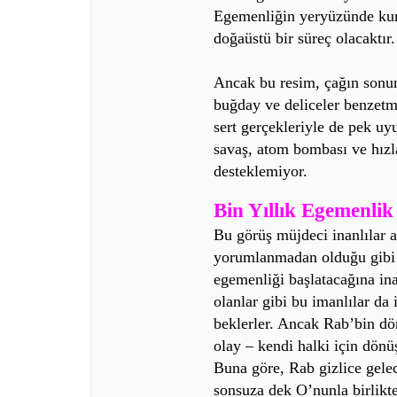
Egemenliğin yeryüzünde kur
doğaüstü bir süreç olacaktır.
Ancak bu resim, çağın sonu
buğday ve deliceler benzet
sert gerçekleriyle de pek uy
savaş, atom bombası ve hızl
desteklemiyor.
Bin Yıllık Egemenli
Bu görüş müjdeci inanlılar a
yorumlanmadan olduğu gibi k
egemenliği başlatacağına ina
olanlar gibi bu imanlılar da
beklerler. Ancak Rab’bin dön
olay – kendi halki için dönü
Buna göre, Rab gizlice gelec
sonsuza dek O’nunla birlikte