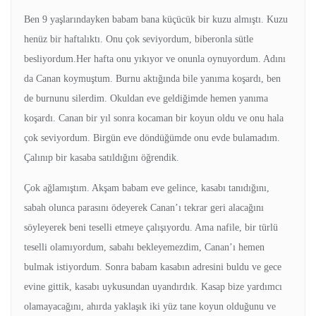
Ben 9 yaşlarındayken babam bana küçücük bir kuzu almıştı. Kuzu
henüz bir haftalıktı. Onu çok seviyordum, biberonla sütle
besliyordum.Her hafta onu yıkıyor ve onunla oynuyordum. Adını
da Canan koymuştum. Burnu aktığında bile yanıma koşardı, ben
de burnunu silerdim. Okuldan eve geldiğimde hemen yanıma
koşardı. Canan bir yıl sonra kocaman bir koyun oldu ve onu hala
çok seviyordum. Birgün eve döndüğümde onu evde bulamadım.
Çalınıp bir kasaba satıldığını öğrendik.
Çok ağlamıştım. Akşam babam eve gelince, kasabı tanıdığını,
sabah olunca parasını ödeyerek Canan’ı tekrar geri alacağını
söyleyerek beni teselli etmeye çalışıyordu. Ama nafile, bir türlü
teselli olamıyordum, sabahı bekleyemezdim, Canan’ı hemen
bulmak istiyordum. Sonra babam kasabın adresini buldu ve gece
evine gittik, kasabı uykusundan uyandırdık. Kasap bize yardımcı
olamayacağını, ahırda yaklaşık iki yüz tane koyun olduğunu ve