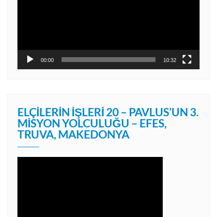
00:00
10:32
ELÇILERIN İŞLERI 20 – PAVLUS’UN 3.
MISYON YOLCULUĞU – EFES,
TRUVA, MAKEDONYA