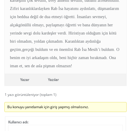
kardeşimi çok sevdim, üvey annemi sevdim, babamı affedebildim.
Zifiri karanlıklardayken Rab İsa hayatımı aydınlattı, düşmanlarım
için beddua değil de dua etmeyi öğretti. İnsanları sevmeyi,
alçakgönüllü olmayı, paylaşmayı öğretti ve bana dünyanın her
yerinde sevgi dolu kardeşler verdi. Hiristiyan olduğum için kötü
biri olmadım, yoldan çıkmadım. Karanlıktan aydınlığa
geçtim,gerçeği buldum ve en önemlisi Rab İsa Mesih’i buldum. O
benim en iyi arkadaşım oldu, beni hiçbir zaman bırakmadı. Ona
iman et, sen de asla pişman olmazsın!
Yazar
Yazılar
1 yazı görüntüleniyor (toplam 1)
Bu konuyu yanıtlamak için giriş yapmış olmalısınız.
Kullanıcı adı: