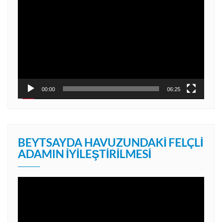
oynatıcı
00:00
06:25
BEYTSAYDA HAVUZUNDAKI FELÇLI
ADAMIN İYILEŞTIRILMESI
Video
oynatıcı