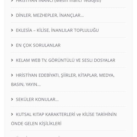
HRİSTİYAN İNANCI (Mesih İnancı Teolojisi)
DİNLER, MEZHEPLER, İNANÇLAR…
EKLESİA – KİLİSE, İNANLILAR TOPLULUĞU
EN ÇOK SORULANLAR
KELAM WEB TV, GÖRÜNTÜLÜ VE SESLI DOSYALAR
HRİSTİYAN EDEBİYATI, ŞİİRLER, KİTAPLAR, MEDYA,
BASIN, YAYIN…
SEKÜLER KONULAR…
KUTSAL KITAP KARAKTERLERİ ve KİLİSE TARİHİNİN
ÖNDE GELEN KİŞİLİKLERİ