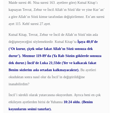
Maide suresi 46. Nisa suresi 163. ayetlere göre) Kutsal Kitap’ı
kapsayan Tevrat, Zebur ve İncil Allah’ın Sözü’dür ve yine Kur’an’
a göre Allah’ın Sözü kimse tarafından değiştirilemez. En’am suresi
ayet 115. Kehf suresi 27.ayet.
Kutsal Kitap, Tevrat, Zebur ve İncil de Allah’ın Sözü’nün asla
değişmeyeceğini söylemektedir. Kutsal Kitap’ta
İşaya 40;8’de
(‘Ot kurur, çiçek solar fakat Allah’ın Sözü sonsuza dek
durur’). Mezmur 119-89’da (Ya Rab Sözün göklerde sonsuza
dek durur.) İncil’de Luka 21;33de (Yer ve kalkacak fakat
Benim sözlerim asla ortadan kalkmayacaktır).
Bu ayetleri
okuduktan sonra nasıl olur da İncil’in değiştirildiğine
inanabilirdim?
İncil’i sürekli olarak yutarcasına okuyordum. Ayrıca beni en çok
etkileyen ayetlerden birisi de Yuhanna
10:24 oldu. (Benim
koyunlarım sesimi tanırlar).