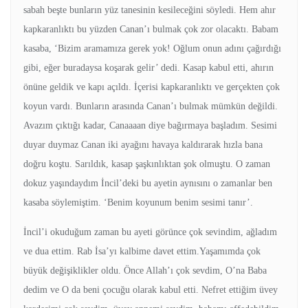
sabah beşte bunların yüz tanesinin kesileceğini söyledi. Hem ahır
kapkaranlıktı bu yüzden Canan’ı bulmak çok zor olacaktı. Babam
kasaba, ‘Bizim aramamıza gerek yok! Oğlum onun adını çağırdığı
gibi, eğer buradaysa koşarak gelir’ dedi. Kasap kabul etti, ahırın
önüne geldik ve kapı açıldı. İçerisi kapkaranlıktı ve gerçekten çok
koyun vardı. Bunların arasında Canan’ı bulmak mümkün değildi.
Avazım çıktığı kadar, Canaaaan diye bağırmaya başladım. Sesimi
duyar duymaz Canan iki ayağını havaya kaldırarak hızla bana
doğru koştu. Sarıldık, kasap şaşkınlıktan şok olmuştu. O zaman
dokuz yaşındaydım İncil’deki bu ayetin aynısını o zamanlar ben
kasaba söylemiştim. ‘Benim koyunum benim sesimi tanır’.
İncil’i okuduğum zaman bu ayeti görünce çok sevindim, ağladım
ve dua ettim. Rab İsa’yı kalbime davet ettim.Yaşamımda çok
büyük değişiklikler oldu. Önce Allah’ı çok sevdim, O’na Baba
dedim ve O da beni çocuğu olarak kabul etti. Nefret ettiğim üvey