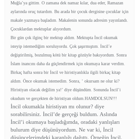
Muğla’ya gittim. O zamana dek namaz kılar, dua eder, Ramazan
aylarında oruç tutardım. Bu arada bir çocuk dergisine çocuklar için
makale yazmaya başladım. Makalenin sonunda adresim yayınlandı.
Çocuklardan mektuplar alıyordum.
Bir gün çok ilginç bir mektup aldım. Mektupta İncil okumak
isteyip istemediğim soruluyordu. Çok şaşırmıştım. İncil’e
değiştirilmiş, bozulmuş kötü bir kitap gözüyle bakıyordum. Sonra
İslam inancını daha da güçlendirmek için okumaya karar verdim.
Birkaç hafta sonra bir İncil ve hiristiyanlıkla ilgili birkaç kitap
aldım. Önce okumak istemedim. Sonra, ‘ okursam ne olur ki?
Hiristiyan olacak değilim ya!’ diye düşündüm. Sonunda İncil’i
okudum ve gerçekten de hiristiyan oldum.HAMDOLSUN!!!
İncil okumakla hiristiyan mı olunur? diye
sorabilirsiniz. İncil’de gerçeği buldum. Aslında
İncil’i okumaya başladığımda, oradaki yanlışları
bulurum diye düşünüyordum. Ne var ki, İncil
düşüncelerimdeki karanlığı dağıttı. Örneğin İncil,