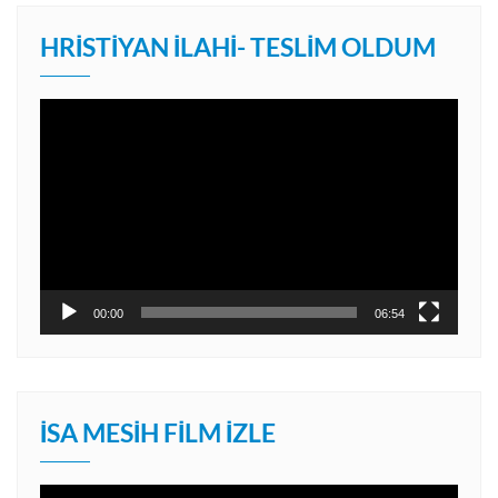
HRISTIYAN İLAHI- TESLIM OLDUM
Video
oynatıcı
00:00
06:54
İSA MESIH FILM İZLE
Video