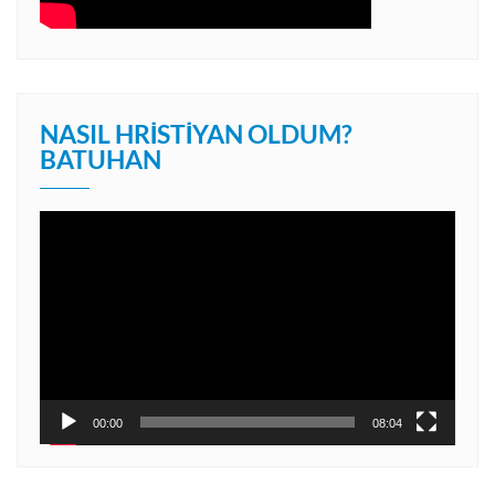
NASIL HRISTIYAN OLDUM?
BATUHAN
Video
oynatıcı
00:00
08:04