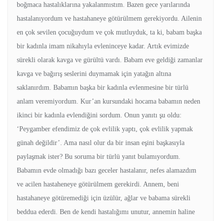
boğmaca hastalıklarına yakalanmıstım. Bazen gece yarılarında
hastalanıyordum ve hastahaneye götürülmem gerekiyordu. Ailenin
en çok sevilen çocuğuydum ve çok mutluyduk, ta ki, babam başka
bir kadınla imam nikahıyla evleninceye kadar. Artık evimizde
sürekli olarak kavga ve gürültü vardı. Babam eve geldiği zamanlar
kavga ve bağırış seslerini duymamak için yatağın altına
saklanırdım. Babamın başka bir kadınla evlenmesine bir türlü
anlam veremiyordum. Kur’an kursundaki hocama babamın neden
ikinci bir kadınla evlendiğini sordum. Onun yanıtı şu oldu:
‘Peygamber efendimiz de çok evlilik yaptı, çok evlilik yapmak
günah değildir’. Ama nasıl olur da bir insan eşini başkasıyla
paylaşmak ister? Bu soruma bir türlü yanıt bulamıyordum.
Babamın evde olmadığı bazı geceler hastalanır, nefes alamazdım
ve acilen hastaheneye götürülmem gerekirdi. Annem, beni
hastahaneye götüremediği için üzülür, ağlar ve babama sürekli
beddua ederdi. Ben de kendi hastalığımı unutur, annemin haline