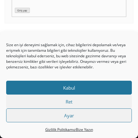
Giriş yap
TANIKLIKLAR
Size en iyi deneyimi sağlamak için, cihaz bilgilerini depolamak ve/veya
erişmek için tanımlama bilgileri gibi teknolojiler kullanıyoruz. Bu
teknolojileri kabul ederseniz, bu web sitesinde gezinme davranışı veya
benzersiz kimlikler gibi verileri işleyebiliriz. Onayınızı vermez veya geri
[sidebar-testimonials]
çekmezseniz, bazı özellikler ve işlevler etkilenebilir.
Kabul
Ret
Ayar
HAKKIMIZDA
Üyelik Kuralları
Bize Yazın
Gizlilik Politikamız
Bize Yazın
Gizlilik Politikamız
İncil’den Dersler
Makaleler