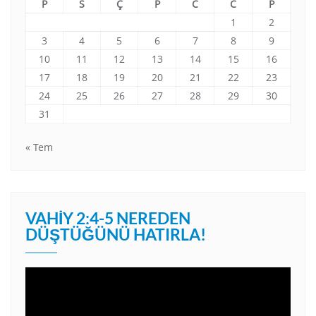
P
S
Ç
P
C
C
P
1
2
3
4
5
6
7
8
9
10
11
12
13
14
15
16
17
18
19
20
21
22
23
24
25
26
27
28
29
30
31
« Tem
VAHIY 2:4-5 NEREDEN
DÜŞTÜĞÜNÜ HATIRLA!
Video
oynatıcı