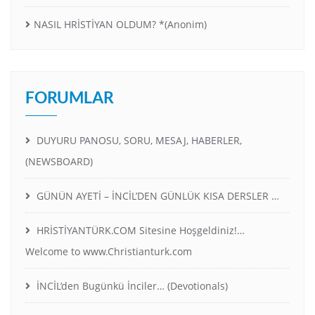
NASIL HRİSTİYAN OLDUM? *(Anonim)
FORUMLAR
DUYURU PANOSU, SORU, MESAJ, HABERLER,
(NEWSBOARD)
GÜNÜN AYETİ – İNCİL’DEN GÜNLÜK KISA DERSLER …
HRİSTİYANTÜRK.COM Sitesine Hoşgeldiniz!…
Welcome to www.Christianturk.com
İNCİL’den Bugünkü İnciler… (Devotionals)