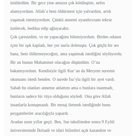
üzülürdüm. Bir gece yine ansızın çok kötüleştim, nefes
alamıyordum. Allah’a beni öldürmesi için yalvardım, artık
yaşamak istemiyordum. Çünkü annemi uyandırırsam tekrar
üzülecek, beddua edip ağlayacaktı.
Çok çaresizdim, ve ne yapacağımı bilemiyordum. Birden odanın
içini bir ışık kapladı, her yer nurla dolmuştu. Çok güçlü bir ses
bana, beni öldürmeyeceğini, ama yaşatmak istediğini söylüyordu.
Bir an bunun Muhammet olacağını düşündüm. O’na
bakamıyordum. Kendisiyle ilgili Kur’an da Meryem suresini
okumamı istedi benden. O surede İsa’yla ilgili bir ayet vardı.
Sabah bu olanları anneme anlattım ama o bunlara inanmadı,
bunların sadece bir rüya olduğunu söyledi. Ona göre Allah
insanlarla konuşmazdı. Bir mesaj iletmek istediğinde bunu
peygamberler aracılığıyla yapardı. .
Aradan uzun yıllar geçti. Ben, lise tahsilimden sonra 9 Eylül
üniversitesinde İktisadi ve idari bilimleri açık kazandım ve