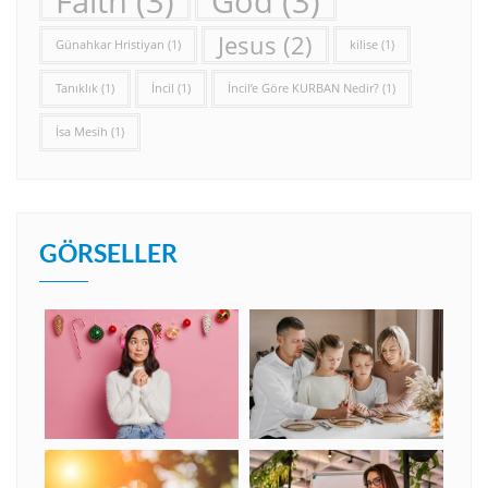
Faith
(3)
God
(3)
Jesus
(2)
Günahkar Hristiyan
(1)
kilise
(1)
Tanıklık
(1)
İncil
(1)
İncil’e Göre KURBAN Nedir?
(1)
İsa Mesih
(1)
GÖRSELLER