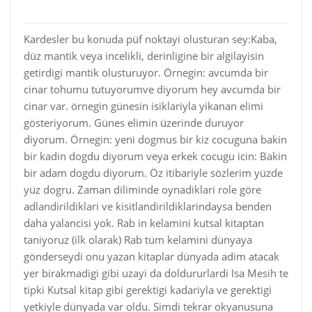
Kardesler bu konuda püf noktayi olusturan sey:Kaba,
düz mantik veya incelikli, derinligine bir algilayisin
getirdigi mantik olusturuyor. Örnegin: avcumda bir
cinar tohumu tutuyorumve diyorum hey avcumda bir
cinar var. örnegin günesin isiklariyla yikanan elimi
gösteriyorum. Günes elimin üzerinde duruyor
diyorum. Örnegin: yeni dogmus bir kiz cocuguna bakin
bir kadin dogdu diyorum veya erkek cocugu icin: Bakin
bir adam dogdu diyorum. Öz itibariyle sözlerim yüzde
yüz dogru. Zaman diliminde oynadiklari role göre
adlandirildiklari ve kisitlandirildiklarindaysa benden
daha yalancisi yok. Rab in kelamini kutsal kitaptan
taniyoruz (ilk olarak) Rab tüm kelamini dünyaya
gönderseydi onu yazan kitaplar dünyada adim atacak
yer birakmadigi gibi uzayi da doldururlardi Isa Mesih te
tipki Kutsal kitap gibi gerektigi kadariyla ve gerektigi
yetkiyle dünyada var oldu. Simdi tekrar okyanusuna