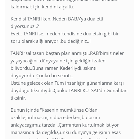
kaldırmak için kendini alçalttı.
Kendisi TANRI iken..Neden BABA’ya dua etti
diyorsunuz..?
Evet.. TANRI ise.. neden kendisine dua etsin gibi bir
soru olarak alğılanıyor..bu dediğiniz..!
TANRI ‘sal tasarı baştan planlanmıştı..RAB’bimiz neler
yaşayacağını..dünyaya ne için geldiğini zaten
biliyordu..Buna ramen Kederliydi..sıkıntı
duyuyordu..Çünkü bu sıkıntı..
Üstüne gelecek olan Tüm insanlığın günahlarına karşı
duyduğu tiksintiydi..Çünkü TANRI KUTSAL’dır.Günahtan
tiksinir.
Bunun içinde “Kasenin mümkünse O’dan
uzaklaştırılması için dua ederken,bu bizim
anlayacagımız tarzda ..Çarmıhtan kurtulmak istiyor
manasında da değildi.Çünkü dünya’ya gelişinin esas