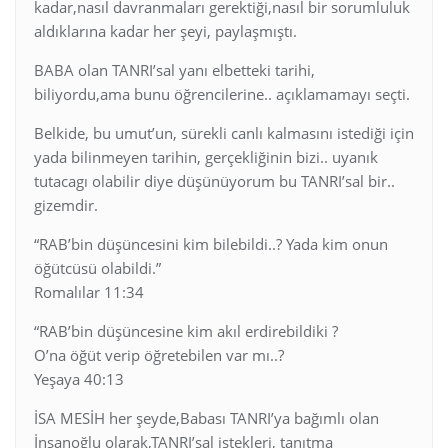
kadar,nasıl davranmaları gerektiği,nasıl bir sorumluluk
aldıklarına kadar her şeyi, paylaşmıştı.
BABA olan TANRI’sal yanı elbetteki tarihi,
biliyordu,ama bunu öğrencilerine.. açıklamamayı seçti.
Belkide, bu umut’un, sürekli canlı kalmasını istediği için
yada bilinmeyen tarihin, gerçekliğinin bizi.. uyanık
tutacagı olabilir diye düşünüyorum bu TANRI’sal bir..
gizemdir.
“RAB’bin düşüncesini kim bilebildi..? Yada kim onun
öğütcüsü olabildi.”
Romalılar 11:34
“RAB’bin düşüncesine kim akıl erdirebildiki ?
O’na öğüt verip öğretebilen var mı..?
Yeşaya 40:13
İSA MESİH her şeyde,Babası TANRI’ya bağımlı olan
İnsanoğlu olarak,TANRI’sal istekleri, tanıtma