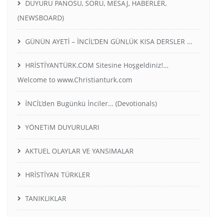
DUYURU PANOSU, SORU, MESAJ, HABERLER,
(NEWSBOARD)
GÜNÜN AYETİ – İNCİL’DEN GÜNLÜK KISA DERSLER …
HRİSTİYANTÜRK.COM Sitesine Hoşgeldiniz!…
Welcome to www.Christianturk.com
İNCİL’den Bugünkü İnciler… (Devotionals)
YÖNETiM DUYURULARI
AKTUEL OLAYLAR VE YANSIMALAR
HRİSTİYAN TÜRKLER
TANIKLIKLAR