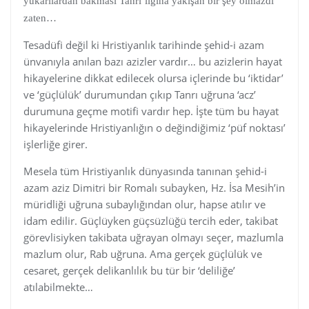
yukarılardan bakması Tanrı’lığına yakışan bir şey olmazdı
zaten…
Tesadüfi değil ki Hristiyanlık tarihinde şehid-i azam
ünvanıyla anılan bazı azizler vardır… bu azizlerin hayat
hikayelerine dikkat edilecek olursa içlerinde bu ‘iktidar’
ve ‘güçlülük’ durumundan çıkıp Tanrı uğruna ‘acz’
durumuna geçme motifi vardır hep. İşte tüm bu hayat
hikayelerinde Hristiyanlığın o değindiğimiz ‘püf noktası’
işlerliğe girer.
Mesela tüm Hristiyanlık dünyasında tanınan şehid-i
azam aziz Dimitri bir Romalı subayken, Hz. İsa Mesih’in
müridliği uğruna subaylığından olur, hapse atılır ve
idam edilir. Güçlüyken güçsüzlüğü tercih eder, takibat
görevlisiyken takibata uğrayan olmayı seçer, mazlumla
mazlum olur, Rab uğruna. Ama gerçek güçlülük ve
cesaret, gerçek delikanlılık bu tür bir ‘deliliğe’
atılabilmekte…