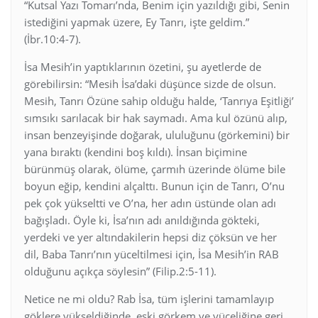
“Kutsal Yazı Tomarı’nda, Benim için yazıldığı gibi, Senin
istediğini yapmak üzere, Ey Tanrı, işte geldim.”
(İbr.10:4-7).
İsa Mesih’in yaptıklarının özetini, şu ayetlerde de
görebilirsin: “Mesih İsa’daki düşünce sizde de olsun.
Mesih, Tanrı Özüne sahip olduğu halde, ‘Tanrıya Eşitliği’
sımsıkı sarılacak bir hak saymadı. Ama kul özünü alıp,
insan benzeyişinde doğarak, ululuğunu (görkemini) bir
yana bıraktı (kendini boş kıldı). İnsan biçimine
bürünmüş olarak, ölüme, çarmıh üzerinde ölüme bile
boyun eğip, kendini alçalttı. Bunun için de Tanrı, O’nu
pek çok yükseltti ve O’na, her adın üstünde olan adı
bağışladı. Öyle ki, İsa’nın adı anıldığında gökteki,
yerdeki ve yer altındakilerin hepsi diz çöksün ve her
dil, Baba Tanrı’nın yüceltilmesi için, İsa Mesih’in RAB
olduğunu açıkça söylesin” (Filip.2:5-11).
Netice ne mi oldu? Rab İsa, tüm işlerini tamamlayıp
göklere yükseldiğinde, eski görkem ve yüceliğine geri