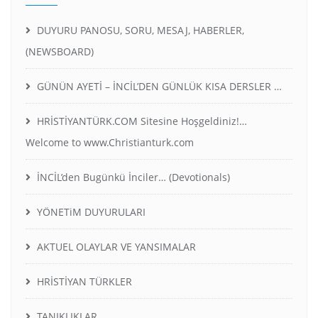
DUYURU PANOSU, SORU, MESAJ, HABERLER,
(NEWSBOARD)
GÜNÜN AYETİ – İNCİL’DEN GÜNLÜK KISA DERSLER …
HRİSTİYANTÜRK.COM Sitesine Hoşgeldiniz!…
Welcome to www.Christianturk.com
İNCİL’den Bugünkü İnciler… (Devotionals)
YÖNETiM DUYURULARI
AKTUEL OLAYLAR VE YANSIMALAR
HRİSTİYAN TÜRKLER
TANIKLIKLAR