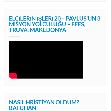
ELÇILERIN İŞLERI 20 – PAVLUS’UN 3.
MISYON YOLCULUĞU – EFES,
TRUVA, MAKEDONYA
NASIL HRISTIYAN OLDUM?
BATUHAN