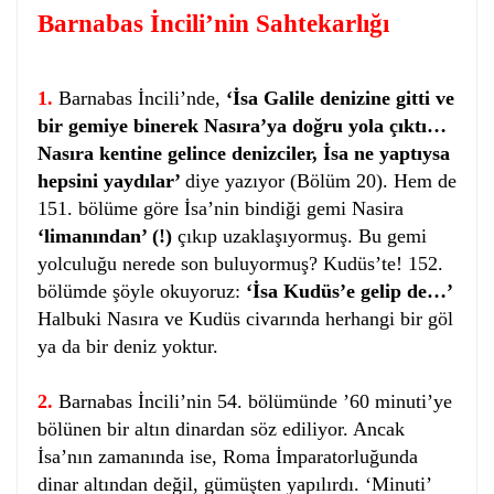
Barnabas İncili’nin Sahtekarlığı
1.
Barnabas İncili’nde,
‘İsa Galile denizine gitti ve
bir gemiye binerek Nasıra’ya doğru yola çıktı…
Nasıra kentine gelince denizciler, İsa ne yaptıysa
hepsini yaydılar’
diye yazıyor (Bölüm 20). Hem de
151. bölüme göre İsa’nin bindiği gemi Nasira
‘limanından’ (!)
çıkıp uzaklaşıyormuş. Bu gemi
yolculuğu nerede son buluyormuş? Kudüs’te! 152.
bölümde şöyle okuyoruz:
‘İsa Kudüs’e gelip de…’
Halbuki Nasıra ve Kudüs civarında herhangi bir göl
ya da bir deniz yoktur.
2.
Barnabas İncili’nin 54. bölümünde ’60 minuti’ye
bölünen bir altın dinardan söz ediliyor. Ancak
İsa’nın zamanında ise, Roma İmparatorluğunda
dinar altından değil, gümüşten yapılırdı. ‘Minuti’