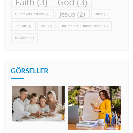
Faith
(3)
God
(3)
Jesus
(2)
Günahkar Hristiyan
(1)
kilise
(1)
Tanıklık
(1)
İncil
(1)
İncil’e Göre KURBAN Nedir?
(1)
İsa Mesih
(1)
GÖRSELLER