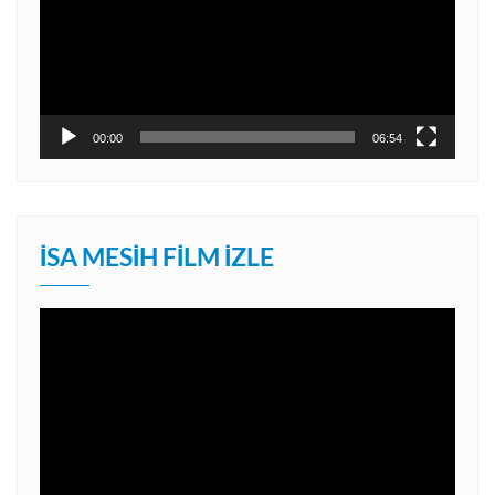
00:00
06:54
İSA MESIH FILM İZLE
Video
oynatıcı