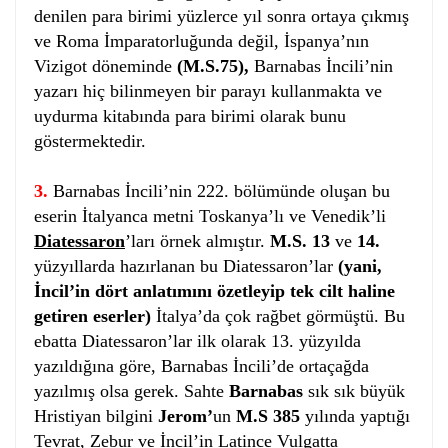
denilen para birimi yüzlerce yıl sonra ortaya çıkmış
ve Roma İmparatorluğunda değil, İspanya’nın
Vizigot döneminde
(M.S.75),
Barnabas İncili’nin
yazarı hiç bilinmeyen bir parayı kullanmakta ve
uydurma kitabında para birimi olarak bunu
göstermektedir.
3.
Barnabas İncili’nin 222. bölümünde oluşan bu
eserin İtalyanca metni Toskanya’lı ve Venedik’li
Diatessaron
’ları örnek almıştır.
M.S. 13
ve
14.
yüzyıllarda hazırlanan bu Diatessaron’lar
(yani,
İncil’in dört anlatımını özetleyip tek cilt haline
getiren eserler)
İtalya’da çok rağbet görmüştü. Bu
ebatta Diatessaron’lar ilk olarak 13. yüzyılda
yazıldığına göre, Barnabas İncili’de ortaçağda
yazılmış olsa gerek. Sahte
Barnabas
sık sık büyük
Hristiyan bilgini
Jerom’
un
M.S 385
yılında yaptığı
Tevrat, Zebur ve İncil’in Latince Vulgatta