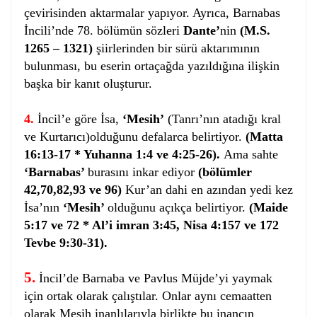
çevirisinden aktarmalar yapıyor. Ayrıca, Barnabas
İncili’nde 78. bölümün sözleri
Dante’
nin
(M.S.
1265 – 1321)
şiirlerinden bir sürü aktarımının
bulunması, bu eserin ortaçağda yazıldığına ilişkin
başka bir kanıt oluşturur.
4.
İncil’e göre İsa,
‘Mesih’
(Tanrı’nın atadığı kral
ve Kurtarıcı)olduğunu defalarca belirtiyor.
(
Matta
16:13-17 *
Yuhanna 1:4 ve 4:25-26).
Ama sahte
‘Barnabas’
burasını inkar ediyor
(bölümler
42,70,82,93 ve 96)
Kur’an dahi en azından yedi kez
İsa’nın
‘Mesih’
olduğunu açıkça belirtiyor.
(Maide
5:17 ve 72 * Al’i imran 3:45, Nisa 4:157 ve 172
Tevbe 9:30-31).
5.
İncil’de Barnaba ve Pavlus Müjde’yi yaymak
için ortak olarak çalıştılar. Onlar aynı cemaatten
olarak Mesih inanlılarıyla birlikte bu inancın