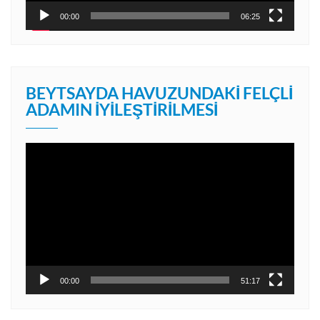
00:00
06:25
BEYTSAYDA HAVUZUNDAKI FELÇLI
ADAMIN İYILEŞTIRILMESI
Video
oynatıcı
00:00
51:17