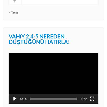
31
« Tem
VAHIY 2:4-5 NEREDEN
DÜŞTÜĞÜNÜ HATIRLA!
Video
oynatıcı
00:00
10:32