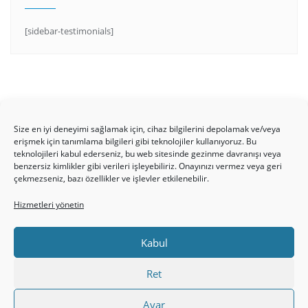
[sidebar-testimonials]
Size en iyi deneyimi sağlamak için, cihaz bilgilerini depolamak ve/veya
erişmek için tanımlama bilgileri gibi teknolojiler kullanıyoruz. Bu
teknolojileri kabul ederseniz, bu web sitesinde gezinme davranışı veya
benzersiz kimlikler gibi verileri işleyebiliriz. Onayınızı vermez veya geri
HAKKIMIZDA
Üyelik Kuralları
Bize Yazın
çekmezseniz, bazı özellikler ve işlevler etkilenebilir.
Gizlilik Politikamız
İncil’den Dersler
Makaleler
Hizmetleri yönetin
Online Kutsal Kitap
Video Öğrencilik Dersleri
ABNSAT Türkiye – Canlı İzleyin
Kabul
Ahuva Hizmetleri YouTube Sayfası
Hesap aç
Üye Girişi
Kayıt
Register
Register
Ret
Paltalk Sohbet Odası
Üye Girişi
Ayar