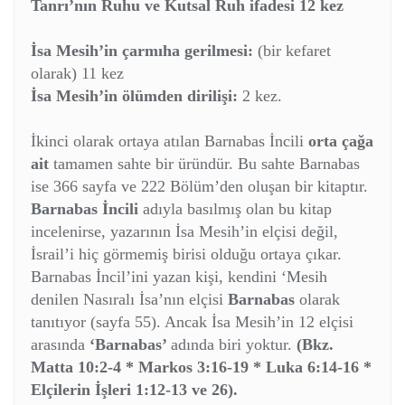
Tanrı’nın Ruhu
ve
Kutsal Ruh
ifadesi 12 kez
İsa Mesih’in çarmıha gerilmesi:
(bir kefaret
olarak) 11 kez
İsa Mesih’in ölümden dirilişi:
2 kez.
İkinci olarak ortaya atılan Barnabas İncili
orta çağa
ait
tamamen sahte bir üründür. Bu sahte Barnabas
ise 366 sayfa ve 222 Bölüm’den oluşan bir kitaptır.
Barnabas İncili
adıyla basılmış olan bu kitap
incelenirse, yazarının İsa Mesih’in elçisi değil,
İsrail’i hiç görmemiş birisi olduğu ortaya çıkar.
Barnabas İncil’ini yazan kişi, kendini ‘Mesih
denilen Nasıralı İsa’nın elçisi
Barnabas
olarak
tanıtıyor (sayfa 55). Ancak İsa Mesih’in 12 elçisi
arasında
‘Barnabas’
adında biri yoktur.
(Bkz.
Matta 10:2-4 * Markos 3:16-19 * Luka 6:14-16 *
Elçilerin İşleri 1:12-13 ve 26).