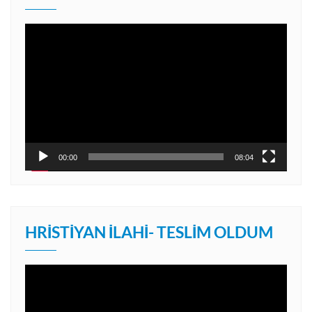
Video
oynatıcı
00:00
08:04
HRISTIYAN İLAHI- TESLIM OLDUM
Video
oynatıcı