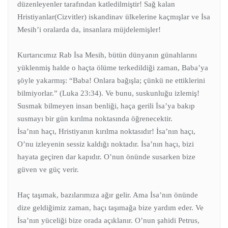
düzenleyenler tarafından katledilmiştir! Sağ kalan
Hristiyanlar(Cizvitler) iskandinav ülkelerine kaçmışlar ve İsa
Mesih’i oralarda da, insanlara müjdelemişler!
Kurtarıcımız Rab İsa Mesih, bütün dünyanın günahlarını
yüklenmiş halde o haçta ölüme terkedildiği zaman, Baba’ya
şöyle yakarmış: “Baba! Onlara bağışla; çünkü ne ettiklerini
bilmiyorlar.” (Luka 23:34). Ve bunu, suskunluğu izlemiş!
Susmak bilmeyen insan benliği, haça gerili İsa’ya bakıp
susmayı bir gün kırılma noktasında öğrenecektir.
İsa’nın haçı, Hristiyanın kırılma noktasıdır! İsa’nın haçı,
O’nu izleyenin sessiz kaldığı noktadır. İsa’nın haçı, bizi
hayata geçiren dar kapıdır. O’nun önünde susarken bize
güven ve güç verir.
Haç taşımak, bazılarımıza ağır gelir. Ama İsa’nın önünde
dize geldiğimiz zaman, haçı taşımağa bize yardım eder. Ve
İsa’nın yüceliği bize orada açıklanır. O’nun şahidi Petrus,