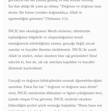
İsa’dan aldığı ilk yanıt şu olmuş: “Doğrusu ve doğrusu sana
derim: Bir kimse yeniden doğmadıkça, Allah’ın
egemenliğini göremez.”(Yuhanna 3:3).
İNCİL’den okuduğumuz Mesih sözlerini, zihnimizde
topladığımız bilgilerle ve oluşturduğumuz kendi
mantığımızla irdelediğimiz zaman, gerçeğe değil; ancak
sanrılar ve hayaller âlemine sürükleniriz. İNCİL’de yazılı
Allah’ın sözleri, onları okurken bize sığ görünürler! İtiraf
edeyim ki, ben de, sık sık sanrılara kapıldım ve hayaller
âleminde kayboldum!
Gerçeği ve doğruyu bilirkişilerden sorarak öğrenebileceğimi
sanırdım. Fakat İsa’nın ” doğrusu ve doğrusu sana derim”
sözü, İNCİL satırlarında dikkatimi ve ilgimi çektiğinden beri,
içimde oluşan O’na güvenle, İNCİL sözlerini okurken
bilmediğim şeyleri şöyle sormağa başladım: “Bunu bana sen