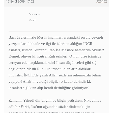
17 Eylül 2009: 17:52
#26452
Anonim
Pasif
Bazı üyelerimizle Mesih imanlıları arasındaki sorulu cevaplı
yazışmaları dikkatle ve ilgi ile izlerken aldığım İNCİL
esinleri, içimde Kurtarıcı Rab İsa Mesih’e hamtlarım oldular!
Demek oluyor ki, Kutsal Ruh esinleri, O’nun bize içimizde
cereyan eden açıklamalarıdır! İnsan düşünceleri gibi sığ
değildirler. Mesih Ruhu ile irtibatlı olanların aldıkları
bildiriler, İNCİL’de yazılı Allah sözlerini ruhumuzda bilinir
yapıyor! Allah’ın verdiği bilgiler o kadar derindir ki,
insanları sığlıktan alıp kendi derinliğine götürüyor!
Zamanın Yahudi din bilgini ve bilgin yetiştiren, Nikodimos
adlı bir Ferisi, İsa’nın ağzından sözler dinlemek için
geceleyin İsa’nın yanına gelmiş ve ona sorular sormuş: