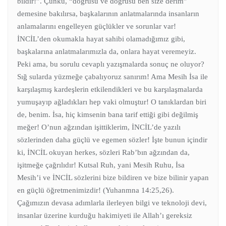
bildir!”. Çünkü, “doğrusu ve doğrusu ben size derim”
demesine bakılırsa, başkalarının anlatmalarında insanların
anlamalarını engelleyen güçlükler ve sorunlar var!
İNCİL’den okumakla hayat sahibi olamadığımız gibi,
başkalarına anlatmalarımızla da, onlara hayat veremeyiz.
Peki ama, bu sorulu cevaplı yazışmalarda sonuç ne oluyor?
Sığ sularda yüzmeğe çabalıyoruz sanırım! Ama Mesih İsa ile
karşılaşmış kardeşlerin etkilendikleri ve bu karşılaşmalarda
yumuşayıp ağladıkları hep vaki olmuştur! O tanıklardan biri
de, benim. İsa, hiç kimsenin bana tarif ettiği gibi değilmiş
meğer! O’nun ağzından işittiklerim, İNCİL’de yazılı
sözlerinden daha güçlü ve egemen sözler! İşte bunun içindir
ki, İNCİL okuyan herkes, sözleri Rab’bın ağzından da,
işitmeğe çağrılıdır! Kutsal Ruh, yani Mesih Ruhu, İsa
Mesih’i ve İNCİL sözlerini bize bildiren ve bize bilinir yapan
en güçlü öğretmenimizdir! (Yuhanmna 14:25,26).
Çağımızın devasa adımlarla ilerleyen bilgi ve teknoloji devi,
insanlar üzerine kurduğu hakimiyeti ile Allah’ı gereksiz