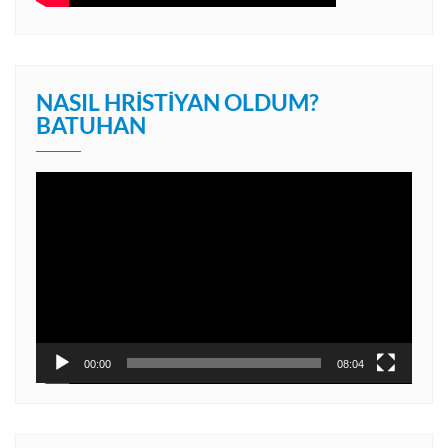
NASIL HRISTIYAN OLDUM?
BATUHAN
Video
oynatıcı
00:00
08:04