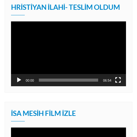
HRISTIYAN İLAHI- TESLIM OLDUM
Video
oynatıcı
00:00
06:54
İSA MESIH FILM İZLE
Video