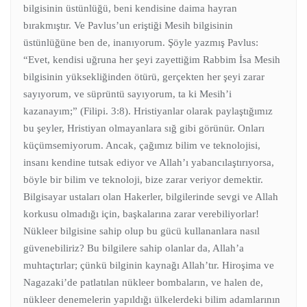
bilgisinin üstünlüğü, beni kendisine daima hayran
bırakmıştır. Ve Pavlus’un eriştiği Mesih bilgisinin
üstünlüğüne ben de, inanıyorum. Şöyle yazmış Pavlus:
“Evet, kendisi uğruna her şeyi zayettiğim Rabbim İsa Mesih
bilgisinin yüksekliğinden ötürü, gerçekten her şeyi zarar
sayıyorum, ve süprüntü sayıyorum, ta ki Mesih’i
kazanayım;” (Filipi. 3:8). Hristiyanlar olarak paylaştığımız
bu şeyler, Hristiyan olmayanlara sığ gibi görünür. Onları
küçümsemiyorum. Ancak, çağımız bilim ve teknolojisi,
insanı kendine tutsak ediyor ve Allah’ı yabancılaştırıyorsa,
böyle bir bilim ve teknoloji, bize zarar veriyor demektir.
Bilgisayar ustaları olan Hakerler, bilgilerinde sevgi ve Allah
korkusu olmadığı için, başkalarına zarar verebiliyorlar!
Nükleer bilgisine sahip olup bu gücü kullananlara nasıl
güvenebiliriz? Bu bilgilere sahip olanlar da, Allah’a
muhtaçtırlar; çünkü bilginin kaynağı Allah’tır. Hiroşima ve
Nagazaki’de patlatılan nükleer bombaların, ve halen de,
nükleer denemelerin yapıldığı ülkelerdeki bilim adamlarının