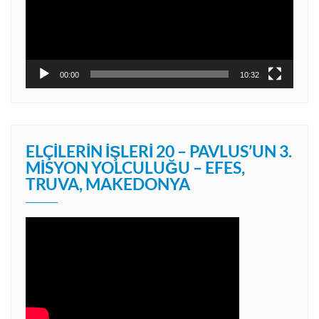
00:00
10:32
ELÇILERIN İŞLERI 20 – PAVLUS’UN 3.
MISYON YOLCULUĞU – EFES,
TRUVA, MAKEDONYA