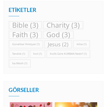
ETIKETLER
Bible
(3)
Charity
(3)
Faith
(3)
God
(3)
Jesus
(2)
Günahkar Hristiyan
(1)
kilise
(1)
Tanıklık
(1)
İncil
(1)
İncil’e Göre KURBAN Nedir?
(1)
İsa Mesih
(1)
GÖRSELLER