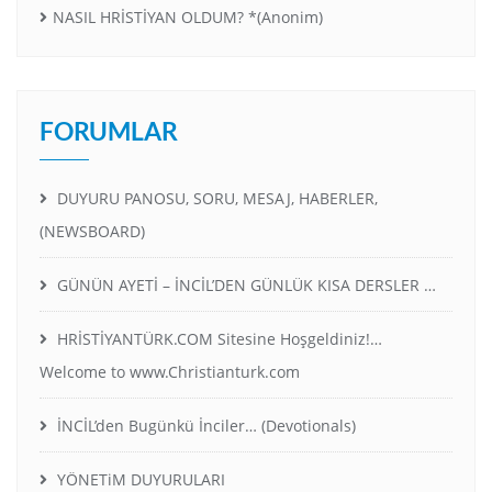
NASIL HRİSTİYAN OLDUM? *(Anonim)
FORUMLAR
DUYURU PANOSU, SORU, MESAJ, HABERLER,
(NEWSBOARD)
GÜNÜN AYETİ – İNCİL’DEN GÜNLÜK KISA DERSLER …
HRİSTİYANTÜRK.COM Sitesine Hoşgeldiniz!…
Welcome to www.Christianturk.com
İNCİL’den Bugünkü İnciler… (Devotionals)
YÖNETiM DUYURULARI