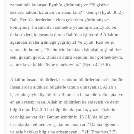
zamanında konuşan Eyub’a görünmüş ve “Bilgisizce
sözlerle takdiri karartan bu adam kim? ” demiş! (Eyub 38:2).
Rab, Eyub’a dertlerinde elem çekerken görünmüş ve
konuşmuş! İnsanlardan işitmekle yetinmiş olan Eyub, bu
defa sözleri, karşısında duran Rab’den işitiyordu! Allah’ın
ağzından sözler işitmeğe çağrılıyız! Ve Eyub, Rab’be şu
yanıtta bulunmuş: “Senin için kulaktan işitmiştim; şimdi ise
seni gözüm gördü. Bundan ötürü kendimi hor görmekteyim,
ve tozda ve külde tövbe etmekteyim.” (Eyub 42 :5,6).
Allah’ın insana bildirileri, insanların bildirilerinden üstündür.
İnsanlardan aldıkları bilgilerle tatmin olmayanlar, Allah’a
içlerinde şöyle diyebilirler: Bunu sen bana bildir. En aptal ve
en anlayışsız insan, Allah’ın bildirileri ile anlayışlı ve derin
bilgili olur. İNCİL’i bu bilgi ile okuyanlar, yazılı sözlerin
derinliğine varırlar. Bunun içindir ki, İNCİL’de bilgiyi
insanlardan edinenlere şu tanımlama var: “Daima öğrenen
ve asla hakikat bilgisine erişemeyen…” (II.Timoteos.3:7).