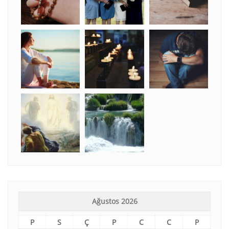
Ağustos 2026
P
S
Ç
P
C
C
P