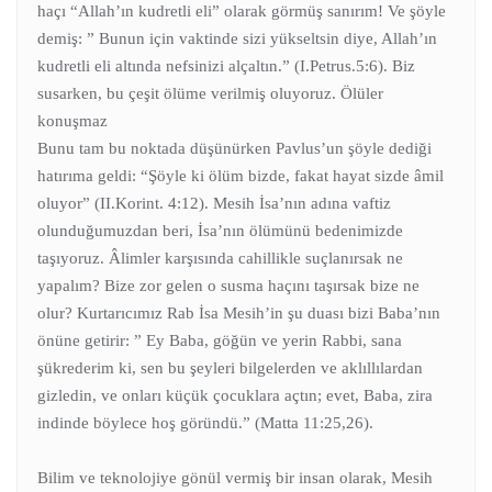
haçı “Allah’ın kudretli eli” olarak görmüş sanırım! Ve şöyle
demiş: ” Bunun için vaktinde sizi yükseltsin diye, Allah’ın
kudretli eli altında nefsinizi alçaltın.” (I.Petrus.5:6). Biz
susarken, bu çeşit ölüme verilmiş oluyoruz. Ölüler
konuşmaz
Bunu tam bu noktada düşünürken Pavlus’un şöyle dediği
hatırıma geldi: “Şöyle ki ölüm bizde, fakat hayat sizde âmil
oluyor” (II.Korint. 4:12). Mesih İsa’nın adına vaftiz
olunduğumuzdan beri, İsa’nın ölümünü bedenimizde
taşıyoruz. Âlimler karşısında cahillikle suçlanırsak ne
yapalım? Bize zor gelen o susma haçını taşırsak bize ne
olur? Kurtarıcımız Rab İsa Mesih’in şu duası bizi Baba’nın
önüne getirir: ” Ey Baba, göğün ve yerin Rabbi, sana
şükrederim ki, sen bu şeyleri bilgelerden ve aklıllılardan
gizledin, ve onları küçük çocuklara açtın; evet, Baba, zira
indinde böylece hoş göründü.” (Matta 11:25,26).
Bilim ve teknolojiye gönül vermiş bir insan olarak, Mesih