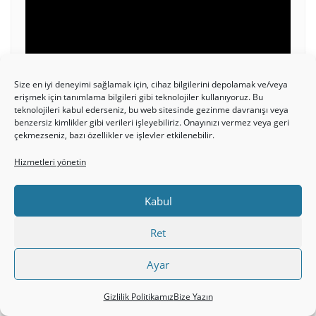
oynatıcı
Size en iyi deneyimi sağlamak için, cihaz bilgilerini depolamak ve/veya
erişmek için tanımlama bilgileri gibi teknolojiler kullanıyoruz. Bu
teknolojileri kabul ederseniz, bu web sitesinde gezinme davranışı veya
00:00
06:25
benzersiz kimlikler gibi verileri işleyebiliriz. Onayınızı vermez veya geri
çekmezseniz, bazı özellikler ve işlevler etkilenebilir.
Hizmetleri yönetin
BEYTSAYDA HAVUZUNDAKI FELÇLI
Kabul
ADAMIN İYILEŞTIRILMESI
Ret
Video
Ayar
oynatıcı
Gizlilik Politikamız
Bize Yazın