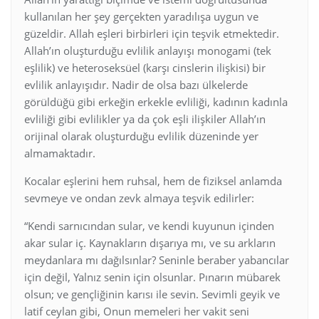
kullanılan her şey gerçekten yaradılışa uygun ve
güzeldir. Allah eşleri birbirleri için teşvik etmektedir.
Allah’ın oluşturduğu evlilik anlayışı monogami (tek
eşlilik) ve heteroseksüel (karşı cinslerin ilişkisi) bir
evlilik anlayışıdır. Nadir de olsa bazı ülkelerde
görüldüğü gibi erkeğin erkekle evliliği, kadının kadınla
evliliği gibi evlilikler ya da çok eşli ilişkiler Allah’ın
orijinal olarak oluşturduğu evlilik düzeninde yer
almamaktadır.
Kocalar eşlerini hem ruhsal, hem de fiziksel anlamda
sevmeye ve ondan zevk almaya teşvik edilirler:
“Kendi sarnıcından sular, ve kendi kuyunun içinden
akar sular iç. Kaynakların dışarıya mı, ve su arkların
meydanlara mı dağılsınlar? Seninle beraber yabancılar
için değil, Yalnız senin için olsunlar. Pınarın mübarek
olsun; ve gençliğinin karısı ile sevin. Sevimli geyik ve
latif ceylan gibi, Onun memeleri her vakit seni