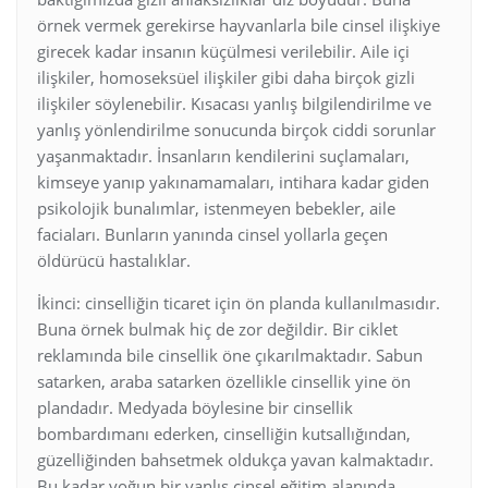
örnek vermek gerekirse hayvanlarla bile cinsel ilişkiye
girecek kadar insanın küçülmesi verilebilir. Aile içi
ilişkiler, homoseksüel ilişkiler gibi daha birçok gizli
ilişkiler söylenebilir. Kısacası yanlış bilgilendirilme ve
yanlış yönlendirilme sonucunda birçok ciddi sorunlar
yaşanmaktadır. İnsanların kendilerini suçlamaları,
kimseye yanıp yakınamamaları, intihara kadar giden
psikolojik bunalımlar, istenmeyen bebekler, aile
faciaları. Bunların yanında cinsel yollarla geçen
öldürücü hastalıklar.
İkinci: cinselliğin ticaret için ön planda kullanılmasıdır.
Buna örnek bulmak hiç de zor değildir. Bir ciklet
reklamında bile cinsellik öne çıkarılmaktadır. Sabun
satarken, araba satarken özellikle cinsellik yine ön
plandadır. Medyada böylesine bir cinsellik
bombardımanı ederken, cinselliğin kutsallığından,
güzelliğinden bahsetmek oldukça yavan kalmaktadır.
Bu kadar yoğun bir yanlış cinsel eğitim alanında