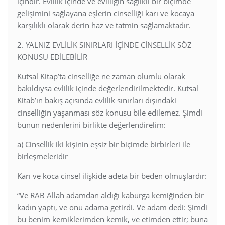
içindir. Evlilik içinde ve evliliğin sağlıklı bir biçimde
gelişimini sağlayana eşlerin cinselliği karı ve kocaya
karşılıklı olarak derin haz ve tatmin sağlamaktadır.
2. YALNIZ EVLİLİK SINIRLARI İÇİNDE CİNSELLİK SÖZ
KONUSU EDİLEBİLİR
Kutsal Kitap’ta cinselliğe ne zaman olumlu olarak
bakıldıysa evlilik içinde değerlendirilmektedir. Kutsal
Kitab’ın bakış açısında evlilik sınırları dışındaki
cinselliğin yaşanması söz konusu bile edilemez. Şimdi
bunun nedenlerini birlikte değerlendirelim:
a) Cinsellik iki kişinin eşsiz bir biçimde birbirleri ile
birleşmeleridir
Karı ve koca cinsel ilişkide adeta bir beden olmuşlardır:
“Ve RAB Allah adamdan aldığı kaburga kemiğinden bir
kadın yaptı, ve onu adama getirdi. Ve adam dedi: Şimdi
bu benim kemiklerimden kemik, ve etimden ettir; buna