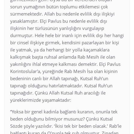
sorun yumağının bütün toplumu etkilemesi çok
sürmemektedir. Allah bu nedenle evlilik dışı ilişkiyi
yasaklamıştır. Elçi Pavlus bu nedenle evlilik dışı
ilişkinin her türlüsünün yanlışlığını vurgulayıp
durmuştur. Hele hele bir inanlı için evlilik dışı her hangi
bir cinsel ilişkiye girmek, kendisini pazarlayan bir kişi
ile yatmak, ya da herhangi bir yolla kaçamaklara
kalkışmak başta ruhsal anlamda Rab Mesih ile olan
yakınlığını ihlal etmeye kalkması demektir. Elçi Pavlus
Korintoslular’a, yüreğinde Rab Mesih İsa olan kişinin
bedeninin canlı bir Allah tapınağı, Kutsal Ruh’un
tapınağı olduğunu hatırlatmaktadır. Kutsal Ruh’un
tapınağıdır. Çünkü Allah Kutsal Ruh aracılığı ile
yüreklerimizde yaşamaktadır:
“Yoksa bir genel kadınla bağlantı kuranın, onunla tek
beden olduğunu bilmiyor musunuz? Çünkü Kutsal
Sözde şöyle yazılıdır. ‘İkisi tek bir beden olacak.’ Rab’le
bağlantı kuran da O’nunla tek ruh olmuştur. Zinadan