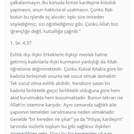
çalkalanmayın. Bu konuda kimse kardeşine kötülük
yapmasın, onun hakkına el uzatmasın. Çünkü Rab
bütün bu işlerde öç alıcıdır; tıpkı size önceden
söylediğimiz, sizi öğütlediğimiz gibi. Çünkü Allah bizi
iğrençliğe değil, kutsallığa çağırdı.”
1. Se. 4:37
Evlilik dışı ilişki: Erkeklerle ilişkiyi meslek haline
getirmiş kadınlarla ilişki kurmanın yanlışlığı da Allah
öğretisine değinmektedir. Çünkü Kutsal Kitab’a göre bir
kadınla birleşmek onunla tek vücut olmak demektir.
Tek vücut olma evlilik akdidir. Kendisini satan bir
kadınla birliktelik geçici birliktelik olduğuna göre hem
akid kurulmakta hem bozulmaktadır. Bunun tekrarı ise
Allah’ın istemine karşıdır. Aynı zamanda sağlıklı aile
yapısının temelden sarsılmasına neden olmaktadır.
Genelde “bir kereden ne çıkar” ya da “ihtiyaç kardeşim”
tarzında sözlerle toplum bu gibi sağlıksız ilişkileri
görmezlikten gelir. Oysa bu bir kerelerden oluşan