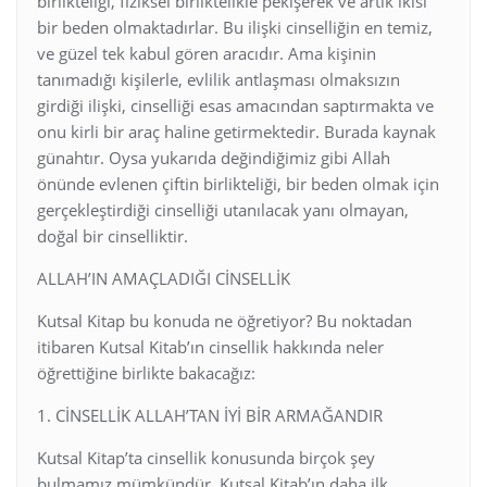
birlikteliği, fiziksel birliktelikle pekişerek ve artık ikisi
bir beden olmaktadırlar. Bu ilişki cinselliğin en temiz,
ve güzel tek kabul gören aracıdır. Ama kişinin
tanımadığı kişilerle, evlilik antlaşması olmaksızın
girdiği ilişki, cinselliği esas amacından saptırmakta ve
onu kirli bir araç haline getirmektedir. Burada kaynak
günahtır. Oysa yukarıda değindiğimiz gibi Allah
önünde evlenen çiftin birlikteliği, bir beden olmak için
gerçekleştirdiği cinselliği utanılacak yanı olmayan,
doğal bir cinselliktir.
ALLAH’IN AMAÇLADIĞI CİNSELLİK
Kutsal Kitap bu konuda ne öğretiyor? Bu noktadan
itibaren Kutsal Kitab’ın cinsellik hakkında neler
öğrettiğine birlikte bakacağız:
1. CİNSELLİK ALLAH’TAN İYİ BİR ARMAĞANDIR
Kutsal Kitap’ta cinsellik konusunda birçok şey
bulmamız mümkündür. Kutsal Kitab’ın daha ilk