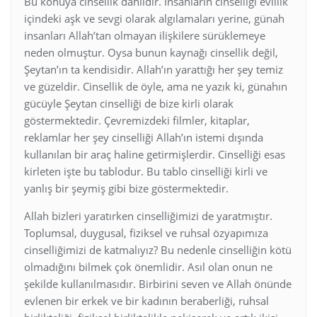
Bu konuya cinsellik dahildir. İnsanların cinselliği evlilik
içindeki aşk ve sevgi olarak algılamaları yerine, günah
insanları Allah’tan olmayan ilişkilere sürüklemeye
neden olmuştur. Oysa bunun kaynağı cinsellik değil,
Şeytan’ın ta kendisidir. Allah’ın yarattığı her şey temiz
ve güzeldir. Cinsellik de öyle, ama ne yazık ki, günahın
gücüyle Şeytan cinselliği de bize kirli olarak
göstermektedir. Çevremizdeki filmler, kitaplar,
reklamlar her şey cinselliği Allah’ın istemi dışında
kullanılan bir araç haline getirmişlerdir. Cinselliği esas
kirleten işte bu tablodur. Bu tablo cinselliği kirli ve
yanlış bir şeymiş gibi bize göstermektedir.
Allah bizleri yaratırken cinselliğimizi de yaratmıştır.
Toplumsal, duygusal, fiziksel ve ruhsal özyapımıza
cinselliğimizi de katmalıyız? Bu nedenle cinselliğin kötü
olmadığını bilmek çok önemlidir. Asıl olan onun ne
şekilde kullanılmasıdır. Birbirini seven ve Allah önünde
evlenen bir erkek ve bir kadının beraberliği, ruhsal