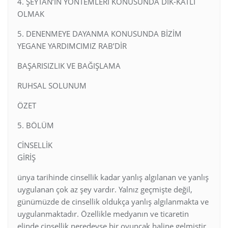
4. ŞEYTAN’IN YÖNTEMLERİ KONUSUNDA DİK-KATLİ
OLMAK
5. DENENMEYE DAYANMA KONUSUNDA BİZİM
YEGANE YARDIMCIMIZ RAB’DİR
BAŞARISIZLIK VE BAĞIŞLAMA
RUHSAL SOLUNUM
ÖZET
5. BÖLÜM
CİNSELLİK
GİRİŞ
ünya tarihinde cinsellik kadar yanlış algılanan ve yanlış
uygulanan çok az şey vardır. Yalnız geçmişte değil,
günümüzde de cinsellik oldukça yanlış algılanmakta ve
uygulanmaktadır. Özellikle medyanın ve ticaretin
elinde cinsellik neredeyse bir oyuncak haline gelmiştir.