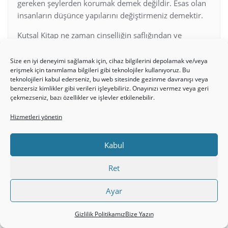
gereken şeylerden korumak demek değildir. Esas olan
insanların düşünce yapılarını değiştirmeniz demektir.
Kutsal Kitap ne zaman cinselliğin saflığından ve
temizliğinden bahsediyorsa o noktada evlilik var
demektir. Bunun dışındaki bütün cinsel ilişkiler Allah’ın
Size en iyi deneyimi sağlamak için, cihaz bilgilerini depolamak ve/veya
erişmek için tanımlama bilgileri gibi teknolojiler kullanıyoruz. Bu
buyruklarına karşı gelir.
teknolojileri kabul ederseniz, bu web sitesinde gezinme davranışı veya
benzersiz kimlikler gibi verileri işleyebiliriz. Onayınızı vermez veya geri
Rab İsa zinanın hareketle başladığını
çekmezseniz, bazı özellikler ve işlevler etkilenebilir.
düşünmemektedir. Zina hareketin düşüncede başlayan
bir durumdur. Kişinin düşüncesi her şeyi
Hizmetleri yönetin
belirlemektedir. Atalarımız bu nedenle “Dervişin fikri
ne ise zikri de odur” şeklinde bir söylemde
Kabul
bulunmaktadırlar. Yalnız hareketlerin temizliği, güzelliği
değil, aynı zamanda düşüncenin de güzelliği ve
Ret
temizliği önemlidir. Düşünceden başlayan ve
hareketlere yansıyan ahlak esas ahlaktır. Bu açıdan
Ayar
Allah Oğlu Mesih İsa’nın ahlak öğretisi en yüksek ahlak
öğretisidir.
Gizlilik Politikamız
Bize Yazın