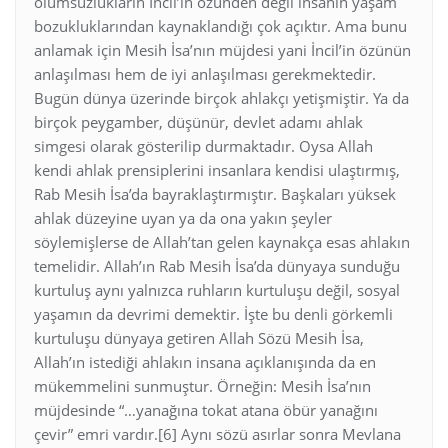
olumsuzlukların İncil’in özünden değil insanın yaşam
bozukluklarından kaynaklandığı çok açıktır. Ama bunu
anlamak için Mesih İsa’nın müjdesi yani İncil’in özünün
anlaşılması hem de iyi anlaşılması gerekmektedir.
Bugün dünya üzerinde birçok ahlakçı yetişmiştir. Ya da
birçok peygamber, düşünür, devlet adamı ahlak
simgesi olarak gösterilip durmaktadır. Oysa Allah
kendi ahlak prensiplerini insanlara kendisi ulaştırmış,
Rab Mesih İsa’da bayraklaştırmıştır. Başkaları yüksek
ahlak düzeyine uyan ya da ona yakın şeyler
söylemişlerse de Allah’tan gelen kaynakça esas ahlakın
temelidir. Allah’ın Rab Mesih İsa’da dünyaya sunduğu
kurtuluş aynı yalnızca ruhların kurtuluşu değil, sosyal
yaşamın da devrimi demektir. İşte bu denli görkemli
kurtuluşu dünyaya getiren Allah Sözü Mesih İsa,
Allah’ın istediği ahlakın insana açıklanışında da en
mükemmelini sunmuştur. Örneğin: Mesih İsa’nın
müjdesinde “…yanağına tokat atana öbür yanağını
çevir” emri vardır.[6] Aynı sözü asırlar sonra Mevlana