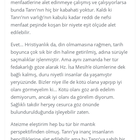
menfaatlerine alet edinmeye çalışmış ve çalışıyorlarsa
bunda Tanrı’nın hiç bir kabahati yoktur. Kaldı ki
Tanrı’nın varlığı’nın kabulü kadar reddi de nefsi
menfaat peşinde koşan bir niyete eşit ölçüde alet
edilebilir.
Evet… Hristiyanlık da, din olmamasına rağmen, tarih
boyunca çok sık bir din haline getirilmiş, adına sürüyle
saçmalıklar işlenmiştir. Ama aynı zamanda her tür
fedakarlığı göze alarak Hz. İsa Mesih’e ölümlerine dek
bağlı kalmış, duru niyetli insanlar da yaşamıştır
yeryüzünde. Bizler niye ille de kötü olana yapışıp iyi
olanı görmeyelim ki… Kötü olanı göz ardı edelim
demiyorum, ancak iyi olanı da görelim diyorum.
Sağlıklı takdir herşey cesurca göz önünde
bulundurulduğunda işleyebilir zaten.
Ateizme eleştirim hep bu tür bir mantık
perspektifinden olmuş. Tanrı’ya inanç insanların
bencilliklerine alet edilebilir ama bu Tanrı’ya sahih bir