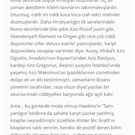
zaman ateistlerin kibirli tavırlarını takınmamışlardır.
Oturmuş, ciddi mi ciddi koca koca izah edici metinler
düzmüşlerdir. Daha Hristiyanlığın ilk senelerindeki
Roma devirlerinde bile şehit Aziz filozof Jüstin gibi,
İskenderiye’li Klement ve Origen gibi nice çok ciddi
düşünürler cilter dolusu eserler yazmışlardır, karşıt
düşüncelere cevaplar versinler diye. Kuzey Afrika’lı Aziz
Ogüstin, Anadolu’nun Kayseri’sinden Aziz Basilyus,
kardeşi Aziz Gregorius, Beşinci yüzyılın İstanbul’unda
yaşamış Aziz Maksimus’un (yazdıklarının cürretinden
dolayı eli ve dili kestirilmiştir, zamanların Bizans
yönetimi tarafından, ceza olsun diye) yazıları bir
okunsa insan ciddiyetleri karşısında ağzı açık kalır.
Ama… bu günlerde moda olmuş Hawkins’in ‘Tanrı
yanılgısı’ kitabına da şahane karşıt yazılar yazılmış,
kitaplar neşredilmiştir (özellikle Alister Mc Grath’ın
kitaplarını salık veririm, kendisi de pozitif denen bilim
dallarında okumuş biri) ama… çağımızın narsisist