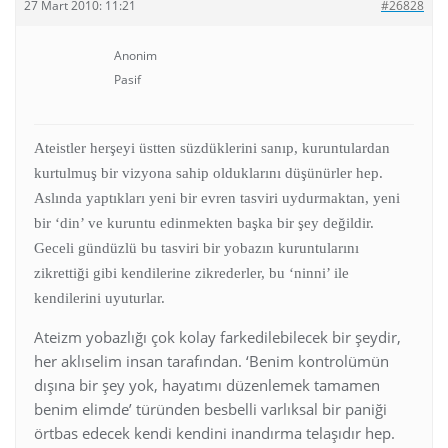
27 Mart 2010: 11:21
#26828
Anonim
Pasif
Ateistler herşeyi üstten süzdüklerini sanıp, kuruntulardan
kurtulmuş bir vizyona sahip olduklarını düşünürler hep.
Aslında yaptıkları yeni bir evren tasviri uydurmaktan, yeni
bir ‘din’ ve kuruntu edinmekten başka bir şey değildir.
Geceli gündüzlü bu tasviri bir yobazın kuruntularını
zikrettiği gibi kendilerine zikrederler, bu ‘ninni’ ile
kendilerini uyuturlar.
Ateizm yobazlığı çok kolay farkedilebilecek bir şeydir,
her aklıselim insan tarafından. ‘Benim kontrolümün
dışına bir şey yok, hayatımı düzenlemek tamamen
benim elimde’ türünden besbelli varlıksal bir paniği
örtbas edecek kendi kendini inandırma telaşıdır hep.