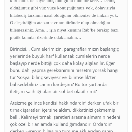
kuruculuk ile söylenmiş olduğunu bilin bir kere… Demiş
olduğunuz gibi yüz yüze konuştuğumuz yok, dolayısıyla
hitabediş tarzımın nasıl olduğunu bilmenize de imkan yok.
O eleştirdiğim ateizm tavrının türünde olup olmadığını
bilemezsiniz. Ama… işin niyet kısmını Rab’be bırakıp bazı
pratik konular üzerinde odaklanalım…
Birincisi… Cümlelerimizin, paragraflarımızın başlangıç
yerlerinde büyük harf kullansak cümlelerin nerde
başlayıp nerde bittiği çok daha kolay algılanılır. Eğer
bunu dahi yapma gereksinimini hissetmiyorsak hangi
tür ‘sosyal bilinç seviyesi’ ve ‘bilimsellik’ten
bahsedebiliriz canım kardeşim? Bu tür şartlarda
iletişim salihliği olan bir sohbet olabilir mi?
Ateizme gelince kendisi hakkında ‘din’ derken ufak bir
tırnak işaretleri içersine aldım, dikkatinizi çekmemiş
belli. Kelimeyi tırnak işaretleri arasına almamın nedeni
çok özel bir anlamda kullandığımdandır. Orda ‘din’
derken Evren’in bilgisinin tümüne akli açıdan sahip