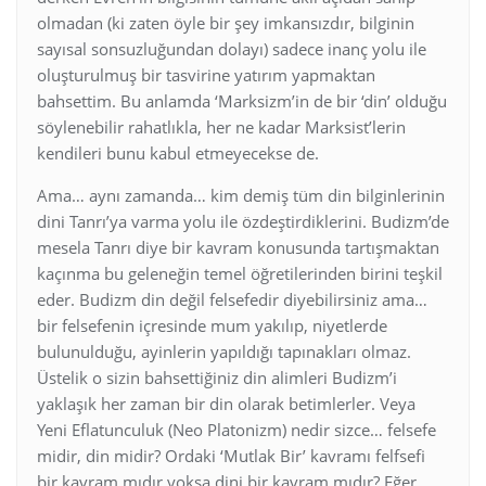
olmadan (ki zaten öyle bir şey imkansızdır, bilginin
sayısal sonsuzluğundan dolayı) sadece inanç yolu ile
oluşturulmuş bir tasvirine yatırım yapmaktan
bahsettim. Bu anlamda ‘Marksizm’in de bir ‘din’ olduğu
söylenebilir rahatlıkla, her ne kadar Marksist’lerin
kendileri bunu kabul etmeyecekse de.
Ama… aynı zamanda… kim demiş tüm din bilginlerinin
dini Tanrı’ya varma yolu ile özdeştirdiklerini. Budizm’de
mesela Tanrı diye bir kavram konusunda tartışmaktan
kaçınma bu geleneğin temel öğretilerinden birini teşkil
eder. Budizm din değil felsefedir diyebilirsiniz ama…
bir felsefenin içresinde mum yakılıp, niyetlerde
bulunulduğu, ayinlerin yapıldığı tapınakları olmaz.
Üstelik o sizin bahsettiğiniz din alimleri Budizm’i
yaklaşık her zaman bir din olarak betimlerler. Veya
Yeni Eflatunculuk (Neo Platonizm) nedir sizce… felsefe
midir, din midir? Ordaki ‘Mutlak Bir’ kavramı felfsefi
bir kavram mıdır yoksa dini bir kavram mıdır? Eğer