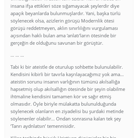
insana ifşa ettikleri söze sığamayacak şeylerdir diye
apaçık beyanlarda bulunmuşlardır. Yani, başka türlü
söylenecek olsa, azizlerin görüşü Modernlik ötesi
görüşü reddetmeyen, aklın sınırlılığını vurgulaması
açısından haklı bulan ama ‘anlatı’ların ötesinde bir
gerçeğin de olduğunu savunan bir görüştür.
… … …
Tabi ki bir ateistle de oturulup sohbette bulunulabilir.
Kendisini kibirli bir tavırla kaşrılayacağımız yok ama…
ateistin sorunu insanın varlığının tümünü akılsallığa
hapsetmiş olup akılsallığın ötesinde bir şeyin olabilme
ihtmaline kendisini tamamen kör ve sağır etmiş
olmasıdır. Öyle biriyle mülakatta bulunulduğunda
söylenecek olanların en ziyadelisi bu şurdaki metinde
söylenenler olabilir… Ondan sonrasına kalan tek şey
‘Tanrı aydnlatsın’ temennisidir.
Kilise tarihinde büyük Hristiyan düşünürler hiç bir