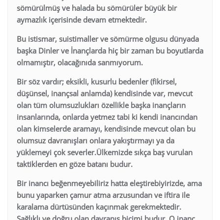
sömürülmüş ve halada bu sömürüler büyük bir
aymazlık içerisinde devam etmektedir.
Bu istismar, suistimaller ve sömürme olgusu dünyada
başka Dinler ve İnançlarda hiç bir zaman bu boyutlarda
olmamıştır, olacağınıda sanmıyorum.
Bir söz vardır; eksikli, kusurlu bedenler (fikirsel,
düşünsel, inançsal anlamda) kendisinde var, mevcut
olan tüm olumsuzlukları özellikle başka inançların
insanlarında, onlarda yetmez tabi ki kendi inancından
olan kimselerde aramayı, kendisinde mevcut olan bu
olumsuz davranışları onlara yakıştırmayı ya da
yüklemeyi çok severler.Ülkemizde sıkça baş vurulan
taktiklerden en göze batanı budur.
Bir inancı beğenmeyebiliriz hatta eleştirebiyirizde, ama
bunu yaparken çamur atma arzusundan ve iftira ile
karalama dürtüsünden kaçınmak gerekmektedir.
Sağlıklı ve doğru olan davranış biçimi budur. O inanç