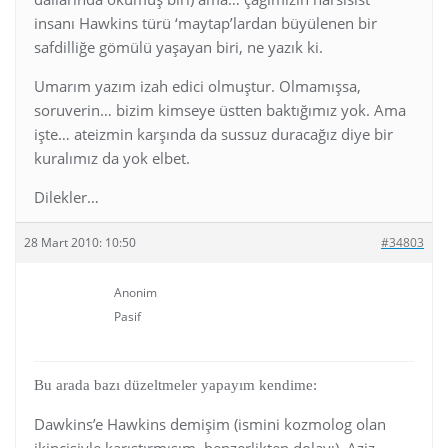
insanı Hawkins türü ‘maytap’lardan büyülenen bir
safdilliğe gömülü yaşayan biri, ne yazık ki.
Umarım yazım izah edici olmuştur. Olmamışsa,
soruverin… bizim kimseye üstten baktığımız yok. Ama
işte… ateizmin karşında da sussuz duracağız diye bir
kuralımız da yok elbet.
Dilekler…
28 Mart 2010: 10:50
#34803
Anonim
Pasif
Bu arada bazı düzeltmeler yapayım kendime:
Dawkins’e Hawkins demişim (ismini kozmolog olan
ikincisiyle karıştırmışım, benzerlikten dolayı). Aziz