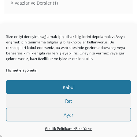
Vaazlar ve Dersler
(1)
ETIKETLER
Size en iyi deneyimi sağlamak için, cihaz bilgilerini depolamak ve/veya
erişmek için tanımlama bilgileri gibi teknolojiler kullanıyoruz. Bu
teknolojileri kabul ederseniz, bu web sitesinde gezinme davranışı veya
Bible
(3)
Charity
(3)
benzersiz kimlikler gibi verileri işleyebiliriz. Onayınızı vermez veya geri
çekmezseniz, bazı özellikler ve işlevler etkilenebilir.
Faith
(3)
God
(3)
Hizmetleri yönetin
Jesus
(2)
Günahkar Hristiyan
(1)
kilise
(1)
Kabul
Tanıklık
(1)
İncil
(1)
İncil’e Göre KURBAN Nedir?
(1)
Ret
İsa Mesih
(1)
Ayar
Gizlilik Politikamız
Bize Yazın
GÖRSELLER