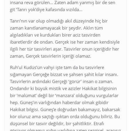
insana reva görülen… Zaten adam yanmış bir de sen
git ‘Tanrı yok’diye kafasında vızılda…
Tanrı’nın var olup olmadığı akıl düzeyinde hiç bir
zaman kanıtlanamayacak bir şeydir. Aklın tüm
algıladıkları ve kurdukları birer aciz tasvirden
ibaretlerdir de ondan. Gerçek ise her zaman kendisiyle
ilgili her tür tasvirleri aşar. Tasvirler onun içeriğidir her
zaman, Gerçek tasvirlerin içeriği olamaz.
Ruh’ul Kudüs’ün vahyi işte tam da bu tasvirlere
sığamayan Gerçeğe bizzat ve şahsen şahit kılar insanı.
Tasvirlerin ardındaki Gerçeği ‘görür’ insan o zaman.
Ondandır ki büyük mistik ve azizler Hakikat bilgisinin
bir ‘malümat’ değil bir ‘manzara’ olduğunu vurgularlar
hep. Güneş’in varlığından haberdar olmak gibidir
Hakikat bilgisi. Güneş’e doğrudan bakamayız, bakarsak
kör oluruz ama saçtığı ışıktan orda olduğunu biliriz. Bu
düşünsel bir tasvir değildir, bir şahitliktir. Etrafı
görüyor olmamız ışığın varlığına zaten sezgisel, aracısız