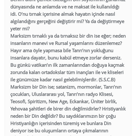
dünyasında ne anlamda ve ne maksat ile kullanıldığı
idi. O’nu tırnak içerisine almak hayatın içinde nasıl
algılandığını gerçeğini değiştirir mi? Ya da değiştirmeye
yeter mi?
Marksizm tırnaklı ya da tırnaksız bir din ise eğer; neden
insanların manevi ve Rursal yaşamlarını düzenlemez?
Hayır ama öyle yapmasa bile Tanrı’nın yokluğunu
insanlara dayatır, bunu kabül etmeye zorlar derseniz.
Bu günkü vatikan’ın ilk zamanlarından doğuya kaçmak
zorunda kalan ortadokslar tüm inançları ile ve kliseleri
ile günümüze kadar nasıl gelebilmişlerdir. (S.S.C.B)
Marksizm bir Din ise; satanizm, mormonlar, Tanrı’nın
çocukları, Uluslararası yol, Tanrı’nın radyo Klisesi,
Teosofi, Spiritizm, New Age, Eckankar, Üniter birlik,
Yehovaa şahitleri de birer din değilmidirler? Hristiyanlık
neden bir Din değildir? Bu saydıklarımızın bir çoğu
Hristiyanlığın içerisinden türemiş ve bunlara Din
deniyor ise bu oluşumların ortaya çıkmalarının