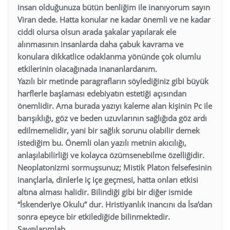
insan olduğunuza bütün benliğim ile inanıyorum sayın
Viran dede. Hatta konular ne kadar önemli ve ne kadar
ciddi olursa olsun arada şakalar yapılarak ele
alınmasının insanlarda daha çabuk kavrama ve
konulara dikkatlice odaklanma yönünde çok olumlu
etkilerinin olacağınada inananlardanım.
Yazılı bir metinde paragrafların söylediğiniz gibi büyük
harflerle başlaması edebiyatın estetiği açısından
önemlidir. Ama burada yazıyı kaleme alan kişinin Pc ile
barışıklığı, göz ve beden uzuvlarının sağlığıda göz ardı
edilmemelidir, yani bir sağlık sorunu olabilir demek
istediğim bu. Önemli olan yazılı metnin akıcılığı,
anlaşılabilirliği ve kolayca özümsenebilme özelliğidir.
Neoplatonizmi sormuşsunuz; Mistik Platon felsefesinin
inançlarla, dinlerle iç içe geçmesi, hatta onları etkisi
altına alması halidir. Bilindiği gibi bir diğer ismide
“İskenderiye Okulu” dur. Hristiyanlık inancını da İsa’dan
sonra epeyce bir etkilediğide bilinmektedir.
Saygılarımlab.