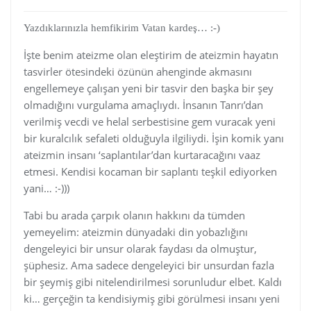
Yazdıklarınızla hemfikirim Vatan kardeş… :-)
İşte benim ateizme olan eleştirim de ateizmin hayatın
tasvirler ötesindeki özünün ahenginde akmasını
engellemeye çalışan yeni bir tasvir den başka bir şey
olmadığını vurgulama amaçlıydı. İnsanın Tanrı’dan
verilmiş vecdi ve helal serbestisine gem vuracak yeni
bir kuralcılık sefaleti olduğuyla ilgiliydi. İşin komik yanı
ateizmin insanı ‘saplantılar’dan kurtaracağını vaaz
etmesi. Kendisi kocaman bir saplantı teşkil ediyorken
yani… :-)))
Tabi bu arada çarpık olanın hakkını da tümden
yemeyelim: ateizmin dünyadaki din yobazlığını
dengeleyici bir unsur olarak faydası da olmuştur,
şüphesiz. Ama sadece dengeleyici bir unsurdan fazla
bir şeymiş gibi nitelendirilmesi sorunludur elbet. Kaldı
ki… gerçeğin ta kendisiymiş gibi görülmesi insanı yeni