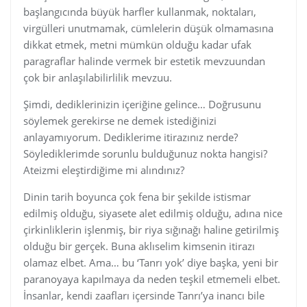
başlangıcında büyük harfler kullanmak, noktaları,
virgülleri unutmamak, cümlelerin düşük olmamasına
dikkat etmek, metni mümkün olduğu kadar ufak
paragraflar halinde vermek bir estetik mevzuundan
çok bir anlaşılabilirlilik mevzuu.
Şimdi, dediklerinizin içeriğine gelince… Doğrusunu
söylemek gerekirse ne demek istediğinizi
anlayamıyorum. Dediklerime itirazınız nerde?
Söylediklerimde sorunlu bulduğunuz nokta hangisi?
Ateizmi eleştirdiğime mi alındınız?
Dinin tarih boyunca çok fena bir şekilde istismar
edilmiş olduğu, siyasete alet edilmiş olduğu, adına nice
çirkinliklerin işlenmiş, bir riya sığınağı haline getirilmiş
olduğu bir gerçek. Buna aklıselim kimsenin itirazı
olamaz elbet. Ama… bu ‘Tanrı yok’ diye başka, yeni bir
paranoyaya kapılmaya da neden teşkil etmemeli elbet.
İnsanlar, kendi zaafları içersinde Tanrı’ya inancı bile