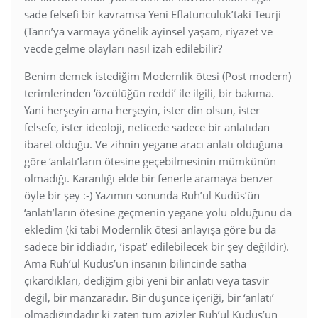
sade felsefi bir kavramsa Yeni Eflatunculuk’taki Teurji
(Tanrı’ya varmaya yönelik ayinsel yaşam, riyazet ve
vecde gelme olayları nasıl izah edilebilir?
Benim demek istediğim Modernlik ötesi (Post modern)
terimlerinden ‘özcülüğün reddi’ ile ilgili, bir bakıma.
Yani herşeyin ama herşeyin, ister din olsun, ister
felsefe, ister ideoloji, neticede sadece bir anlatıdan
ibaret olduğu. Ve zihnin yegane aracı anlatı olduğuna
göre ‘anlatı’ların ötesine geçebilmesinin mümkünün
olmadığı. Karanlığı elde bir fenerle aramaya benzer
öyle bir şey :-) Yazımın sonunda Ruh’ul Kudüs’ün
‘anlatı’ların ötesine geçmenin yegane yolu olduğunu da
ekledim (ki tabi Modernlik ötesi anlayışa göre bu da
sadece bir iddiadır, ‘ispat’ edilebilecek bir şey değildir).
Ama Ruh’ul Kudüs’ün insanın bilincinde satha
çıkardıkları, dediğim gibi yeni bir anlatı veya tasvir
değil, bir manzaradır. Bir düşünce içeriği, bir ‘anlatı’
olmadığındadır ki zaten tüm azizler Ruh’ul Kudüs’ün