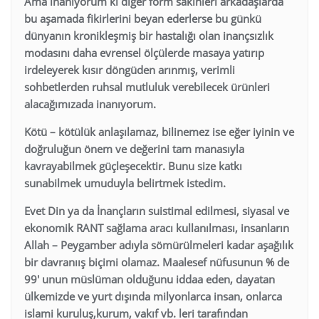
Ama inanıyorum ki diğer form sakinleri arkadaşlarda
bu aşamada fikirlerini beyan ederlerse bu günkü
dünyanın kronikleşmiş bir hastalığı olan inançsızlık
modasını daha evrensel ölçülerde masaya yatırıp
irdeleyerek kısır döngüden arınmış, verimli
sohbetlerden ruhsal mutluluk verebilecek ürünleri
alacağımızada inanıyorum.
Kötü – kötülük anlaşılamaz, bilinemez ise eğer iyinin ve
doğruluğun önem ve değerini tam manasıyla
kavrayabilmek güçleşecektir. Bunu size katkı
sunabilmek umuduyla belirtmek istedim.
Evet Din ya da İnançların suistimal edilmesi, siyasal ve
ekonomik RANT sağlama aracı kullanılması, insanların
Allah – Peygamber adıyla sömürülmeleri kadar aşağılık
bir davranıış biçimi olamaz. Maalesef nüfusunun % de
99′ unun müslüman olduğunu iddaa eden, dayatan
ülkemizde ve yurt dışında milyonlarca insan, onlarca
islami kuruluş,kurum, vakıf vb. leri tarafından