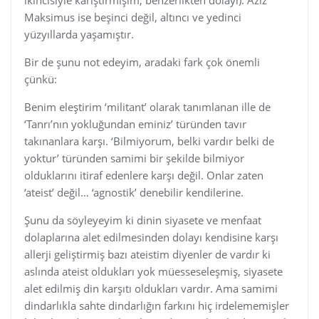
Maksimus ise beşinci değil, altıncı ve yedinci
yüzyıllarda yaşamıştır.
Bir de şunu not edeyim, aradaki fark çok önemli
çünkü:
Benim eleştirim ‘militant’ olarak tanımlanan ille de
‘Tanrı’nın yokluğundan eminiz’ türünden tavır
takınanlara karşı. ‘Bilmiyorum, belki vardır belki de
yoktur’ türünden samimi bir şekilde bilmiyor
olduklarını itiraf edenlere karşı değil. Onlar zaten
‘ateist’ değil… ‘agnostik’ denebilir kendilerine.
Şunu da söyleyeyim ki dinin siyasete ve menfaat
dolaplarına alet edilmesinden dolayı kendisine karşı
allerji geliştirmiş bazı ateistim diyenler de vardır ki
aslında ateist oldukları yok müesseseleşmiş, siyasete
alet edilmiş din karşıtı oldukları vardır. Ama samimi
dindarlıkla sahte dindarlığın farkını hiç irdelememişler