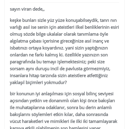
sayın viran dede,,
keşke bunları sizle yüz yüze konuşabilseydik, tanrı nın
varlığı asıl ise senin için ateistleri ilkel benliklerinin esiri
olmuş sözde bilge ukalalar olarak tanımlama öyle
algılatma çabası içerisine gireceğinize asıl inanç ve
isbatınızı ortaya koyardınız. yani sizin yaptığınızın
onlardan ne farkı kalmış ki. özellikle yazınızın son
paragrafında bu temayı işlemektesiniz; peki size
sorsam aynı duruşu incil de pavlusta görmezmiyiz,
insanlara hitap tarzında sizin ateistlere atfettiğiniz
yaklaşıl biçimleri yokmudur?
bir konunun iyi anlaşılması için sosyal bilinç seviyesi
açısından yetkin ve donanımlı olan kişi önce bakışları
ile muhataplarına odaklanır, sonra bu derin anlamlı
bakışlarını söylemleri etkin kılar, daha sonrasında
vücut haraketleri ve mimikleri ile ilki iki tamamlayarak
karşıya etkili olabilmenin son hamlesini yapar.