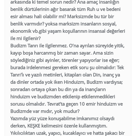
arkasında ki temel sorun nedir? Ana amaç insanlığın
benlik dürtülerinin ağır basarak tüm Ruh u ve bedeni
esir alması hali olabilir mi? Marksizmde bu tür bir
benlik varmıdır? yoksa marksizm insanların sosyal,
ekonomik vb.gibi yaşam koşullarının insansal değerleri
ile mi ilgilenir?
Budizm Tanrı ile ilgilenmez. O’na ayrılan süreyide yitik,
kayıp boşa harcanmış bir zaman sayar. Ama sizin
söylediğiniz gibi ayinler, törenler yapıyorlar ise eğer;
burada irdelenmesi gereken etik soru şu olmalıdır: Tek
Tanrı’lı ve yazılı metinleri, kitapları olan Din, inanç ya
da dinler ortada yok iken Hinduizm, Budizm vardıysa;
sonradan ortaya çıkan bu din ya da inançların
hinduizm ve budizmden etkilenip etkilenmedikleri
sorusu olmalıdır. Tevrat’ta geçen 10 emir hinduizm ve
Budizmde var mıdır, yok mudur?
Yazımda yüz yüze konuşabilme imkanımız olsaydı
derken, KEŞKE kelimesini özenle kullanmıştım.
Yıkılıcılıktan uzak, yapıcı, kucaklayıcı ve hatta şakacı bir