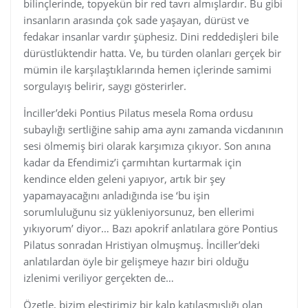
bilinçlerinde, topyekün bir red tavrı almışlardır. Bu gibi
insanların arasında çok sade yaşayan, dürüst ve
fedakar insanlar vardır şüphesiz. Dini reddedişleri bile
dürüstlüktendir hatta. Ve, bu türden olanları gerçek bir
mümin ile karşılaştıklarında hemen içlerinde samimi
sorgulayış belirir, saygı gösterirler.
İnciller’deki Pontius Pilatus mesela Roma ordusu
subaylığı sertliğine sahip ama aynı zamanda vicdanının
sesi ölmemiş biri olarak karşımıza çıkıyor. Son anına
kadar da Efendimiz’i çarmıhtan kurtarmak için
kendince elden geleni yapıyor, artık bir şey
yapamayacağını anladığında ise ‘bu işin
sorumluluğunu siz yükleniyorsunuz, ben ellerimi
yıkıyorum’ diyor… Bazı apokrif anlatılara göre Pontius
Pilatus sonradan Hristiyan olmuşmuş. İnciller’deki
anlatılardan öyle bir gelişmeye hazır biri olduğu
izlenimi veriliyor gerçekten de…
Özetle, bizim eleştirimiz bir kalp katılaşmışlığı olan