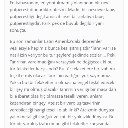
En kabasından, en yontulmamış olanından bir nev’i
putperest dindarlıktır ateizm. Maddi bir nesneye tapış
putperestliği değil ama zihinsel bir anlatıya tapış
putperestliğidir. Fark pek de büyük değildir yani
sonuçta.
Bu son zamanlar Latin Amerika’daki depremler
vesilesiyle hepimiz bunca kez işitmişizdir ‘Tanrı var ise
nasıl izin veriyor bu tür şeylere’ şeklinde sözleri… Peki,
Tanrı’nın varolmadığını varsaysak ne değişecek ki bu
tür felaketler karşısında? Bu tür felaketlere bir izah mı
teşkil etmiş olacak Tanrı’nın varlığını yok saymamız.
Yoksa bu tür felaketlerin olmasına engel teşkil edecek
bir şey mi olmuş olacak? Tanrı’nın varlığı bir masaldan
bile ibaret olsa hiç olmazsa teselli veren, anlam
kazandıran bir şey. Ateist bir varoluş tasvirinin
verebileceği hangi teselli olabilir ki? Ateizmin dünyası
yalın metal gibi soğuk ve katı bir yalnızlık dünyası. Bu
tür bir varoluş izahı mı bu gibi felaketler karşısında