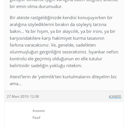
bir emin olma durumudur.
Bir ateiste rastgeldiğinizde kendisi konuşuyorken bir
aralığına söylediklerini bırakın da söyleyiş tarzına
bakın… Ya bir hışım, ya bir alaycılık, ya bir ironı, ya bir
karşısındakilere karşı hakimiyet kurma tasasının
farkına varacaksınız. Ve, genelde, sadelikten
olunmuşluğun gerginliğini sezeceksiniz. İsyankar nefsin
kontrolü ele geçirmiş olduğunun en elle tutulur
belirtisidir sadeliğin yokluğu nitekim.
Ateist’lerin de ‘yetimlik’ten kurtulmalarını dileyelim biz
ama…
27 Mart 2010: 12:38
#34800
Anonim
Pasif